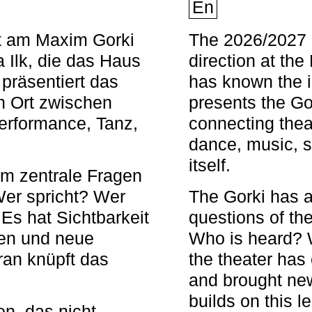
En
nt am Maxim Gorki
The 2026/2027 s
 Ilk, die das Haus
direction at th
 präsentiert das
has known the i
en Ort zwischen
presents the Go
Performance, Tanz,
connecting thea
dance, music, s
itself.
em zentrale Fragen
Wer spricht? Wer
The Gorki has a
s hat Sichtbarkeit
questions of th
en und neue
Who is heard? 
ran knüpft das
the theater has c
and brought new
builds on this l
n, das nicht