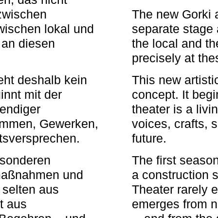
zwischen
The new Gorki 
wischen lokal und
separate stage 
u an diesen
the local and th
precisely at th
eht deshalb kein
This new artisti
nnt mit der
concept. It begi
bendiger
theater is a li
timmen, Gewerken,
voices, crafts,
tsversprechen.
future.
besonderen
The first seaso
rmaßnahmen und
a construction s
 selten aus
Theater rarely 
t aus
emerges from ne