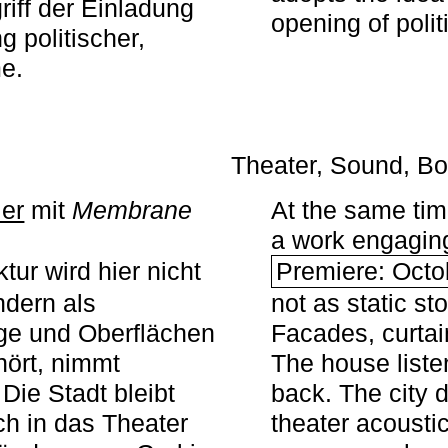
iff der Einladung
opening of polit
g politischer,
me.
Theater, Sound, Bo
ier
mit ­
Membrane
At the same ti
a work engaging 
tur wird hier nicht
Premiere: Octo
ndern als
not as static st
ge und Oberflächen
Facades, curta
ört, nimmt
The house liste
Die Stadt bleibt
back. The city 
sch in das Theater
theater acoustic