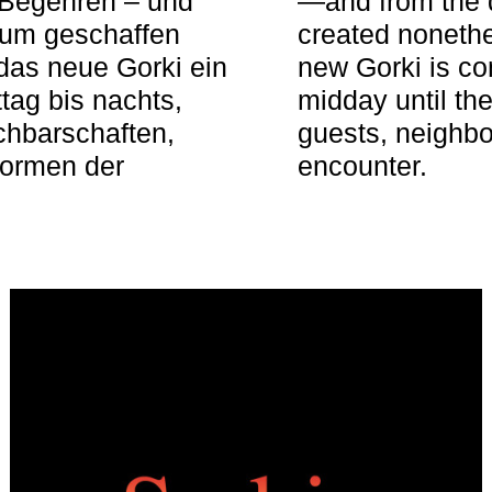
 Begehren – und
—and from the q
aum geschaffen
created nonethel
das neue Gorki ein
new Gorki is c
tag bis nachts,
midday until the
achbarschaften,
guests, neighbo
Formen der
encounter.