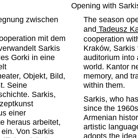
r
Opening with Sarki
egegnung zwischen
The season ope
and
Tadeusz Ka
ooperation mit dem
cooperation wit
erwandelt Sarkis
Kraków, Sarkis 
s Gorki in eine
auditorium into 
elt
world. Kantor n
ater, Objekt, Bild,
memory, and tra
t. Seine
within them.
chichte. Sarkis,
Sarkis, who has
nzeptkunst
since the 1960s
us einer
Armenian histor
e heraus arbeitet,
artistic languag
 ein. Von Sarkis
adopts the idea 