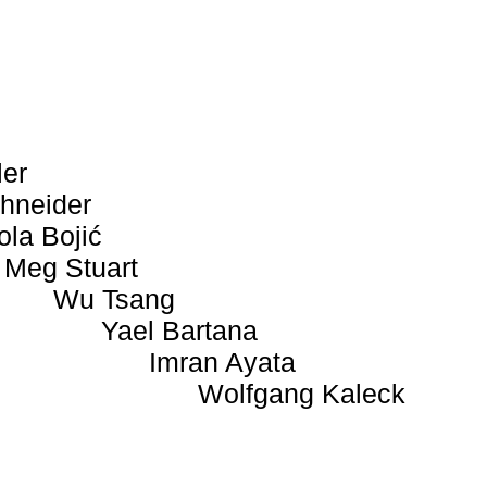
ler
hneider
ola Bojić
Meg Stuart
Wu Tsang
Yael Bartana
Imran Ayata
Wolfgang Kaleck