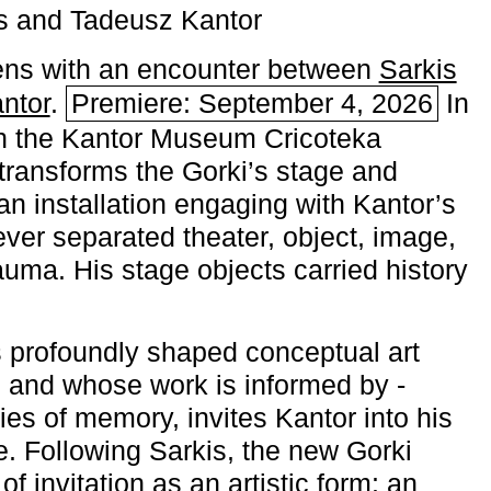
s and Tadeusz Kantor
ns with an encounter between
Sarkis
ntor
.
Premiere: September 4, 2026
In
h the ­Kantor Museum Cricoteka
transforms the Gorki’s stage and
an installation engaging with Kantor’s
ever separated theater, object, image,
uma. His stage objects carried history
 profoundly shaped conceptual art
 and whose work is informed by ­
ies of memory, invites Kantor into his
e. Following Sarkis, the new Gorki
of invitation as an artistic form: an