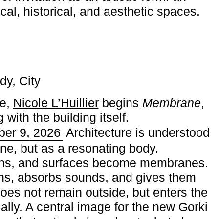
ical, historical, and aesthetic spaces.
dy, City
me,
Nicole L’Huillier
begins ­
Membrane
,
with the building itself.
ber 9, 2026
Architecture is understood
one, but as a resonating body.
ins, and surfaces become membranes.
ns, absorbs sounds, and gives them
does not remain outside, but enters the
ally. A central image for the new Gorki