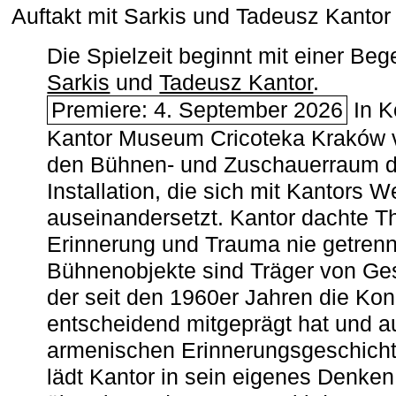
Auftakt mit Sarkis und Tadeusz Kanto
Die Spielzeit beginnt mit einer B
Sarkis
und
Tadeusz Kantor
.
Premiere: 4. September 2026
In K
Kantor Museum Cricoteka Kraków v
den Bühnen- und Zuschauerraum de
Installation, die sich mit Kantors W
auseinandersetzt. Kantor dachte The
Erinnerung und Trauma nie getrenn
Bühnenobjekte sind Träger von Ges
der seit den 1960er Jahren die Ko
entscheidend mitgeprägt hat und a
armenischen ­Erinnerungsgeschicht
lädt Kantor in sein eigenes Denken