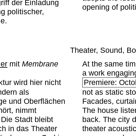
iff der Einladung
opening of polit
g politischer,
me.
Theater, Sound, Bo
ier
mit ­
Membrane
At the same ti
a work engaging 
tur wird hier nicht
Premiere: Octo
ndern als
not as static st
ge und Oberflächen
Facades, curta
ört, nimmt
The house liste
Die Stadt bleibt
back. The city 
sch in das Theater
theater acoustic