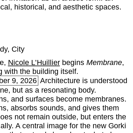
ical, historical, and aesthetic spaces.
dy, City
me,
Nicole L’Huillier
begins ­
Membrane
,
with the building itself.
ber 9, 2026
Architecture is understood
one, but as a resonating body.
ins, and surfaces become membranes.
ns, absorbs sounds, and gives them
does not remain outside, but enters the
ally. A central image for the new Gorki