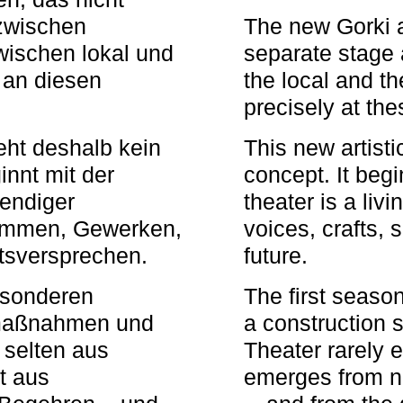
zwischen
The new Gorki 
wischen lokal und
separate stage 
u an diesen
the local and th
precisely at th
eht deshalb kein
This new artisti
nnt mit der
concept. It begi
bendiger
theater is a li
timmen, Gewerken,
voices, crafts,
tsversprechen.
future.
besonderen
The first seaso
rmaßnahmen und
a construction s
 selten aus
Theater rarely 
t aus
emerges from ne