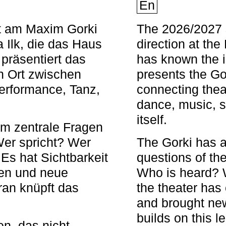
En
nt am Maxim Gorki
The 2026/2027 s
 Ilk, die das Haus
direction at th
 präsentiert das
has known the i
en Ort zwischen
presents the Go
Performance, Tanz,
connecting thea
dance, music, s
itself.
em zentrale Fragen
Wer spricht? Wer
The Gorki has a
s hat Sichtbarkeit
questions of th
en und neue
Who is heard? 
ran knüpft das
the theater has c
and brought new
builds on this l
n, das nicht