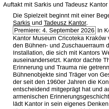
Auftakt mit Sarkis und Tadeusz Kanto
Die Spielzeit beginnt mit einer B
Sarkis
und
Tadeusz Kantor
.
Premiere: 4. September 2026
In K
Kantor Museum Cricoteka Kraków v
den Bühnen- und Zuschauerraum de
Installation, die sich mit Kantors W
auseinandersetzt. Kantor dachte The
Erinnerung und Trauma nie getrenn
Bühnenobjekte sind Träger von Ges
der seit den 1960er Jahren die Ko
entscheidend mitgeprägt hat und a
armenischen ­Erinnerungsgeschicht
lädt Kantor in sein eigenes Denken