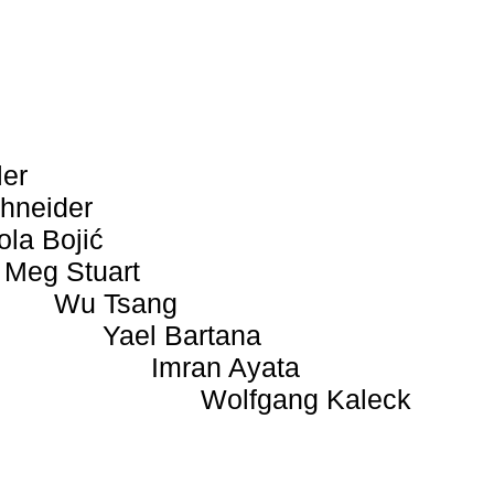
ler
hneider
ola Bojić
Meg Stuart
Wu Tsang
Yael Bartana
Imran Ayata
Wolfgang Kaleck