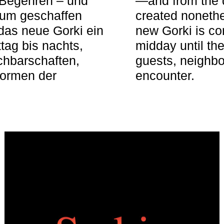
 Begehren – und
—and from the q
aum geschaffen
created nonethel
das neue Gorki ein
new Gorki is c
tag bis nachts,
midday until the
achbarschaften,
guests, neighbo
Formen der
encounter.