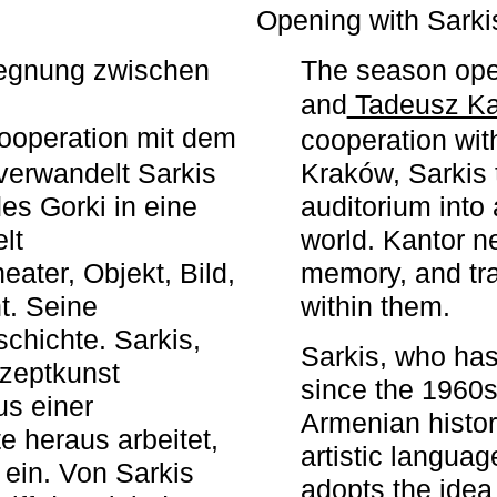
r
Opening with Sarki
egegnung zwischen
The season ope
and
Tadeusz Ka
ooperation mit dem
cooperation wit
erwandelt Sarkis
Kraków, Sarkis 
s Gorki in eine
auditorium into 
elt
world. Kantor n
ater, Objekt, Bild,
memory, and tra
t. Seine
within them.
chichte. Sarkis,
Sarkis, who has
nzeptkunst
since the 1960s
us einer
Armenian histor
e heraus arbeitet,
artistic languag
 ein. Von Sarkis
adopts the idea 