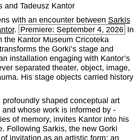
s and Tadeusz Kantor
ns with an encounter between
Sarkis
ntor
.
Premiere: September 4, 2026
In
h the ­Kantor Museum Cricoteka
transforms the Gorki’s stage and
an installation engaging with Kantor’s
ever separated theater, object, image,
uma. His stage objects carried history
 profoundly shaped conceptual art
 and whose work is informed by ­
ies of memory, invites Kantor into his
e. Following Sarkis, the new Gorki
of invitation as an artistic form: an