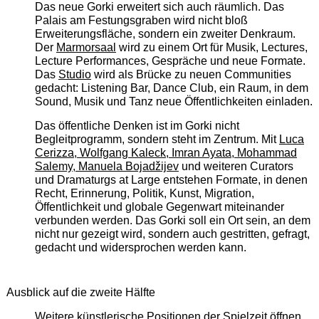
Das neue Gorki erweitert sich auch räumlich. Das
Palais am Festungsgraben wird nicht bloß
Erweiterungsfläche, sondern ein zweiter Denkraum.
Der
Marmorsaal
wird zu einem Ort für Musik, Lectures,
Lecture Performances, Gespräche und neue Formate.
Das
Studio
wird als Brücke zu neuen Communities
gedacht: Listening Bar, Dance Club, ein Raum, in dem
Sound, Musik und Tanz neue Öffentlichkeiten einladen.
Das öffentliche Denken ist im Gorki nicht
Begleitprogramm, sondern steht im Zentrum. Mit
Luca
Cerizza, Wolfgang Kaleck, Imran Ayata, Mohammad
Salemy, Manuela Bojadžijev
und weiteren Curators
und Dramaturgs at Large entstehen Formate, in denen
Recht, Erinnerung, Politik, Kunst, Migration,
Öffentlichkeit und globale Gegenwart miteinander
verbunden werden. Das Gorki soll ein Ort sein, an dem
nicht nur gezeigt wird, sondern auch gestritten, gefragt,
gedacht und widersprochen werden kann.
Ausblick auf die zweite Hälfte
Weitere künstlerische Positionen der Spielzeit öffnen