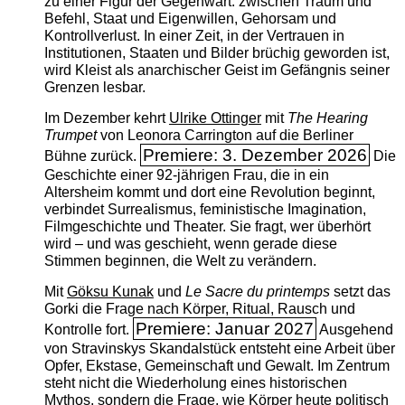
zu einer Figur der Gegenwart: zwischen Traum und
Befehl, Staat und Eigenwillen, Gehorsam und
Kontrollverlust. In einer Zeit, in der Vertrauen in
Institutionen, Staaten und Bilder brüchig geworden ist,
wird Kleist als anarchischer Geist im Gefängnis seiner
Grenzen lesbar.
Im Dezember kehrt
Ulrike Ottinger
mit
The ­Hearing
Trumpet
von Leonora Carrington auf die Berliner
Premiere: 3. Dezember 2026
Bühne zurück.
Die
Geschichte einer 92-jährigen Frau, die in ein
Altersheim kommt und dort eine Revolution beginnt,
verbindet Surrealismus, feministische Imagination,
Filmgeschichte und Theater. Sie fragt, wer überhört
wird – und was geschieht, wenn gerade diese
Stimmen beginnen, die Welt zu verändern.
Mit
Göksu Kunak
und
Le Sacre du printemps
setzt das
Gorki die Frage nach Körper, Ritual, Rausch und
Premiere: Januar 2027
Kontrolle fort.
Ausgehend
von Stravinskys Skandalstück entsteht eine Arbeit über
Opfer, Ekstase, Gemeinschaft und Gewalt. Im Zentrum
steht nicht die Wiederholung eines historischen
Mythos, sondern die Frage, wie Körper heute politisch