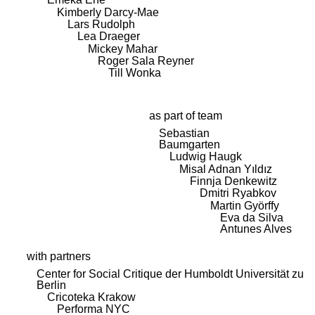
Kimberly Darcy-Mae
Lars Rudolph
Lea Draeger
Mickey Mahar
Roger Sala Reyner
Till Wonka
as part of team
Sebastian
Baumgarten
Ludwig Haugk
Misal Adnan Yıldız
Finnja Denkewitz
Dmitri Ryabkov
Martin Györffy
Eva da Silva
Antunes Alves
with partners
Center for Social Critique der Humboldt Universität zu
Berlin
Cricoteka Krakow
Performa NYC