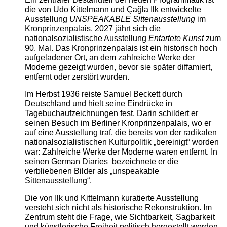
die von
Udo Kittelmann
und Çağla Ilk entwickelte
Ausstellung
UNSPEAKABLE Sittenausstellung
im
Kronprinzenpalais. 2027 jährt sich die
nationalsozialistische Ausstellung
Entartete Kunst
zum
90. Mal. Das Kronprinzenpalais ist ein historisch hoch
aufgeladener Ort, an dem zahlreiche Werke der
Moderne gezeigt wurden, bevor sie später diffamiert,
entfernt oder zerstört wurden.
Im Herbst 1936 reiste Samuel Beckett durch
Deutschland und hielt seine Eindrücke in
Tagebuchaufzeichnungen fest. Darin schildert er
seinen Besuch im Berliner Kronprinzenpalais, wo er
auf eine Ausstellung traf, die bereits von der radikalen
nationalsozialistischen Kulturpolitik „bereinigt“ worden
war: Zahlreiche Werke der Moderne waren entfernt. In
seinen German Diaries bezeichnete er die
verbliebenen Bilder als „unspeakable
Sittenausstellung“.
Die von Ilk und Kittelmann kuratierte Ausstellung
versteht sich nicht als historische Rekonstruktion. Im
Zentrum steht die Frage, wie Sichtbarkeit, Sagbarkeit
und künstlerische Freiheit politisch hergestellt werden