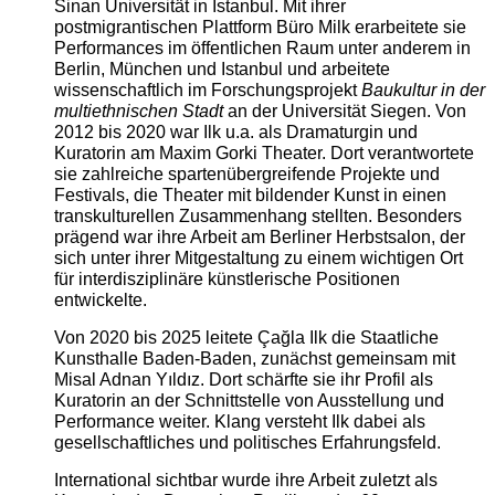
Sinan Universität in Istanbul. Mit ihrer
postmigrantischen Plattform Büro Milk erarbeitete sie
Performances im öffentlichen Raum unter anderem in
Berlin, München und Istanbul und arbeitete
wissenschaftlich im Forschungsprojekt
Baukultur in der
multiethnischen Stadt
an der Universität Siegen. Von
2012 bis 2020 war Ilk u.a. als Dramaturgin und
Kuratorin am Maxim Gorki Theater. Dort verantwortete
sie zahlreiche spartenübergreifende Projekte und
Festivals, die Theater mit bildender Kunst in einen
transkulturellen Zusammenhang stellten. Besonders
prägend war ihre Arbeit am Berliner Herbstsalon, der
sich unter ihrer Mitgestaltung zu einem wichtigen Ort
für interdisziplinäre künstlerische Positionen
entwickelte.
Von 2020 bis 2025 leitete Çağla Ilk die Staatliche
Kunsthalle Baden-Baden, zunächst gemeinsam mit
Misal Adnan Yıldız. Dort schärfte sie ihr Profil als
Kuratorin an der Schnittstelle von Ausstellung und
Performance weiter. Klang versteht Ilk dabei als
gesellschaftliches und politisches Erfahrungsfeld.
International sichtbar wurde ihre Arbeit zuletzt als