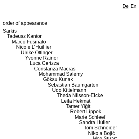
De
En
order of appearance
Sarkis
Tadeusz Kantor
Marco Fusinato
Nicole L’Huillier
Ulrike Ottinger
Yvonne Rainer
Luca Cerizza
Constanza Macras
Mohammad Salemy
Göksu Kunak
Sebastian Baumgarten
Udo Kittelmann
Theda Nilsson-Eicke
Leila Hekmat
Tamer Yiğit
Robert Lippok
Marie Schleef
Sandra Hüller
Tom Schneider
Nikola Bojić
Meg Stuart