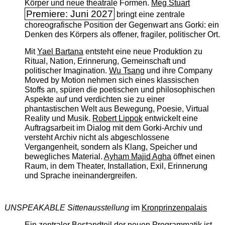
Körper und neue theatrale Formen.
Meg Stuart
Premiere: Juni 2027
bringt eine zentrale
choreografische Position der Gegenwart ans Gorki: ein
Denken des Körpers als offener, fragiler, politischer Ort.
Mit
Yael Bartana
entsteht eine neue Produktion zu
Ritual, Nation, Erinnerung, Gemeinschaft und
politischer Imagination.
Wu Tsang
und ihre Company
Moved by Motion nehmen sich eines klassischen
Stoffs an, spüren die poetischen und philosophischen
Aspekte auf und verdichten sie zu einer
phantastischen Welt aus Bewegung, Poesie, Virtual
Reality und Musik.
Robert Lippok
entwickelt eine
Auftragsarbeit im Dialog mit dem Gorki-Archiv und
versteht Archiv nicht als abgeschlossene
Vergangenheit, sondern als Klang, Speicher und
bewegliches Material.
Ayham Majid Agha
öffnet einen
Raum, in dem Theater, Installation, Exil, Erinnerung
und Sprache ineinandergreifen.
UNSPEAKABLE Sittenausstellung
im
Kronprinzenpalais
Ein zentraler Bestandteil der neuen Programmatik ist