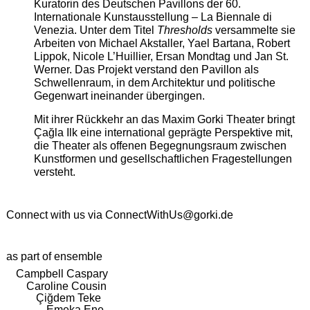
Kuratorin des Deutschen Pavillons der 60.
Internationale Kunstausstellung – La Biennale di
Venezia. Unter dem Titel
Thresholds
versammelte sie
Arbeiten von Michael Akstaller, Yael Bartana, Robert
Lippok, Nicole L’Huillier, Ersan Mondtag und Jan St.
Werner. Das Projekt verstand den Pavillon als
Schwellenraum, in dem Architektur und politische
Gegenwart ineinander übergingen.
Mit ihrer Rückkehr an das Maxim Gorki Theater bringt
Çağla Ilk eine international geprägte Perspektive mit,
die Theater als offenen Begegnungsraum zwischen
Kunstformen und gesellschaftlichen Fragestellungen
versteht.
Connect with us via
ConnectWithUs@gorki.de
as part of ensemble
Campbell Caspary
Caroline Cousin
Çiğdem Teke
Emeka Ene