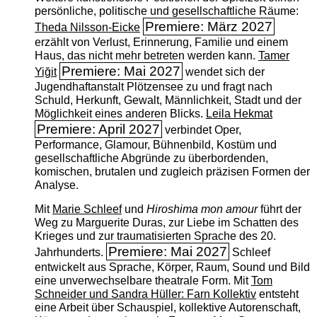
persönliche, politische und gesellschaftliche Räume:
Premiere: März 2027
Theda Nilsson-Eicke
erzählt von Verlust, Erinnerung, Familie und einem
Haus, das nicht mehr betreten werden kann.
Tamer
Premiere: Mai 2027
Yiğit
wendet sich der
Jugendhaftanstalt Plötzensee zu und fragt nach
Schuld, Herkunft, Gewalt, Männlichkeit, Stadt und der
Möglichkeit eines anderen Blicks.
Leila Hekmat
Premiere: April 2027
verbindet Oper,
Performance, Glamour, Bühnenbild, Kostüm und
gesellschaftliche Abgründe zu überbordenden,
komischen, brutalen und zugleich präzisen Formen der
Analyse.
Mit
Marie Schleef
und
Hiroshima mon amour
führt der
Weg zu Marguerite Duras, zur Liebe im Schatten des
Krieges und zur traumatisierten Sprache des 20.
Premiere: Mai 2027
Jahrhunderts.
Schleef
entwickelt aus Sprache, Körper, Raum, Sound und Bild
eine unverwechselbare theatrale Form. Mit
Tom
Schneider und Sandra Hüller: Farn Kollektiv
entsteht
eine Arbeit über Schauspiel, kollektive Autorenschaft,