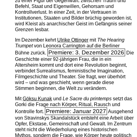
zu einer Figur der Gegenwart: zwischen Traum und
Befehl, Staat und Eigenwillen, Gehorsam und
Kontrollverlust. In einer Zeit, in der Vertrauen in
Institutionen, Staaten und Bilder brüchig geworden ist,
wird Kleist als anarchischer Geist im Gefängnis seiner
Grenzen lesbar.
Im Dezember kehrt
Ulrike Ottinger
mit
The ­Hearing
Trumpet
von Leonora Carrington auf die Berliner
Premiere: 3. Dezember 2026
Bühne zurück.
Die
Geschichte einer 92-jährigen Frau, die in ein
Altersheim kommt und dort eine Revolution beginnt,
verbindet Surrealismus, feministische Imagination,
Filmgeschichte und Theater. Sie fragt, wer überhört
wird – und was geschieht, wenn gerade diese
Stimmen beginnen, die Welt zu verändern.
Mit
Göksu Kunak
und
Le Sacre du printemps
setzt das
Gorki die Frage nach Körper, Ritual, Rausch und
Premiere: Januar 2027
Kontrolle fort.
Ausgehend
von Stravinskys Skandalstück entsteht eine Arbeit über
Opfer, Ekstase, Gemeinschaft und Gewalt. Im Zentrum
steht nicht die Wiederholung eines historischen
Mythos, sondern die Frage, wie Körper heute politisch