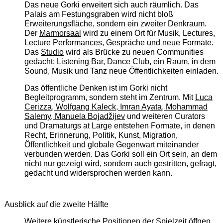
Das neue Gorki erweitert sich auch räumlich. Das
Palais am Festungsgraben wird nicht bloß
Erweiterungsfläche, sondern ein zweiter Denkraum.
Der
Marmorsaal
wird zu einem Ort für Musik, Lectures,
Lecture Performances, Gespräche und neue Formate.
Das
Studio
wird als Brücke zu neuen Communities
gedacht: Listening Bar, Dance Club, ein Raum, in dem
Sound, Musik und Tanz neue Öffentlichkeiten einladen.
Das öffentliche Denken ist im Gorki nicht
Begleitprogramm, sondern steht im Zentrum. Mit
Luca
Cerizza, Wolfgang Kaleck, Imran Ayata, Mohammad
Salemy, Manuela Bojadžijev
und weiteren Curators
und Dramaturgs at Large entstehen Formate, in denen
Recht, Erinnerung, Politik, Kunst, Migration,
Öffentlichkeit und globale Gegenwart miteinander
verbunden werden. Das Gorki soll ein Ort sein, an dem
nicht nur gezeigt wird, sondern auch gestritten, gefragt,
gedacht und widersprochen werden kann.
Ausblick auf die zweite Hälfte
Weitere künstlerische Positionen der Spielzeit öffnen