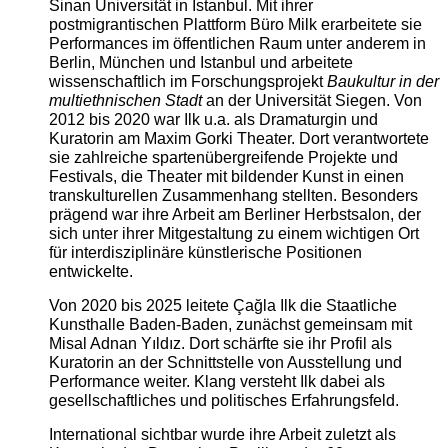
Sinan Universität in Istanbul. Mit ihrer
postmigrantischen Plattform Büro Milk erarbeitete sie
Performances im öffentlichen Raum unter anderem in
Berlin, München und Istanbul und arbeitete
wissenschaftlich im Forschungsprojekt
Baukultur in der
multiethnischen Stadt
an der Universität Siegen. Von
2012 bis 2020 war Ilk u.a. als Dramaturgin und
Kuratorin am Maxim Gorki Theater. Dort verantwortete
sie zahlreiche spartenübergreifende Projekte und
Festivals, die Theater mit bildender Kunst in einen
transkulturellen Zusammenhang stellten. Besonders
prägend war ihre Arbeit am Berliner Herbstsalon, der
sich unter ihrer Mitgestaltung zu einem wichtigen Ort
für interdisziplinäre künstlerische Positionen
entwickelte.
Von 2020 bis 2025 leitete Çağla Ilk die Staatliche
Kunsthalle Baden-Baden, zunächst gemeinsam mit
Misal Adnan Yıldız. Dort schärfte sie ihr Profil als
Kuratorin an der Schnittstelle von Ausstellung und
Performance weiter. Klang versteht Ilk dabei als
gesellschaftliches und politisches Erfahrungsfeld.
International sichtbar wurde ihre Arbeit zuletzt als