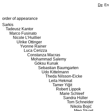
De
En
order of appearance
Sarkis
Tadeusz Kantor
Marco Fusinato
Nicole L’Huillier
Ulrike Ottinger
Yvonne Rainer
Luca Cerizza
Constanza Macras
Mohammad Salemy
Göksu Kunak
Sebastian Baumgarten
Udo Kittelmann
Theda Nilsson-Eicke
Leila Hekmat
Tamer Yiğit
Robert Lippok
Marie Schleef
Sandra Hüller
Tom Schneider
Nikola Bojić
Meg Stuart