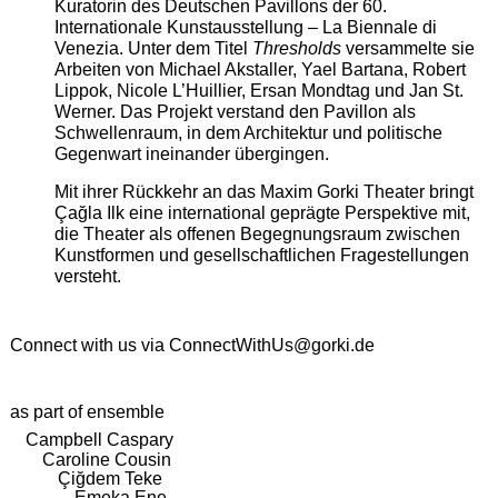
Kuratorin des Deutschen Pavillons der 60.
Internationale Kunstausstellung – La Biennale di
Venezia. Unter dem Titel
Thresholds
versammelte sie
Arbeiten von Michael Akstaller, Yael Bartana, Robert
Lippok, Nicole L’Huillier, Ersan Mondtag und Jan St.
Werner. Das Projekt verstand den Pavillon als
Schwellenraum, in dem Architektur und politische
Gegenwart ineinander übergingen.
Mit ihrer Rückkehr an das Maxim Gorki Theater bringt
Çağla Ilk eine international geprägte Perspektive mit,
die Theater als offenen Begegnungsraum zwischen
Kunstformen und gesellschaftlichen Fragestellungen
versteht.
Connect with us via
ConnectWithUs@gorki.de
as part of ensemble
Campbell Caspary
Caroline Cousin
Çiğdem Teke
Emeka Ene