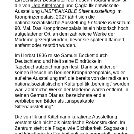
die von
Udo Kittelmann
und Çağla Ilk entwickelte
Ausstellung
UNSPEAKABLE Sittenausstellung
im
Kronprinzenpalais. 2027 jährt sich die
nationalsozialistische Ausstellung
Entartete Kunst
zum
90. Mal. Das Kronprinzenpalais ist ein historisch hoch
aufgeladener Ort, an dem zahlreiche Werke der
Moderne gezeigt wurden, bevor sie später diffamiert,
entfernt oder zerstört wurden.
Im Herbst 1936 reiste Samuel Beckett durch
Deutschland und hielt seine Eindrücke in
Tagebuchaufzeichnungen fest. Darin schildert er
seinen Besuch im Berliner Kronprinzenpalais, wo er
auf eine Ausstellung traf, die bereits von der radikalen
nationalsozialistischen Kulturpolitik „bereinigt“ worden
war: Zahlreiche Werke der Moderne waren entfernt. In
seinen German Diaries bezeichnete er die
verbliebenen Bilder als „unspeakable
Sittenausstellung“.
Die von Ilk und Kittelmann kuratierte Ausstellung
versteht sich nicht als historische Rekonstruktion. Im
Zentrum steht die Frage, wie Sichtbarkeit, Sagbarkeit
und künstlerische Freiheit politisch hergestellt werden