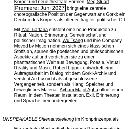
Körper und neue theatrale Formen.
Meg Stuart
Premiere: Juni 2027
bringt eine zentrale
choreografische Position der Gegenwart ans Gorki: ein
Denken des Körpers als offener, fragiler, politischer Ort.
Mit
Yael Bartana
entsteht eine neue Produktion zu
Ritual, Nation, Erinnerung, Gemeinschaft und
politischer Imagination.
Wu Tsang
und ihre Company
Moved by Motion nehmen sich eines klassischen
Stoffs an, spüren die poetischen und philosophischen
Aspekte auf und verdichten sie zu einer
phantastischen Welt aus Bewegung, Poesie, Virtual
Reality und Musik.
Robert Lippok
entwickelt eine
Auftragsarbeit im Dialog mit dem Gorki-Archiv und
versteht Archiv nicht als abgeschlossene
Vergangenheit, sondern als Klang, Speicher und
bewegliches Material.
Ayham Majid Agha
öffnet einen
Raum, in dem Theater, Installation, Exil, Erinnerung
und Sprache ineinandergreifen.
UNSPEAKABLE Sittenausstellung
im
Kronprinzenpalais
Ein zentraler Bestandteil der neuen Programmatik ist