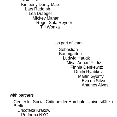
Kimberly Darcy-Mae
Lars Rudolph
Lea Draeger
Mickey Mahar
Roger Sala Reyner
Till Wonka
as part of team
Sebastian
Baumgarten
Ludwig Haugk
Misal Adnan Yıldız
Finnja Denkewitz
Dmitri Ryabkov
Martin Györffy
Eva da Silva
Antunes Alves
with partners
Center for Social Critique der Humboldt Universität zu
Berlin
Cricoteka Krakow
Performa NYC