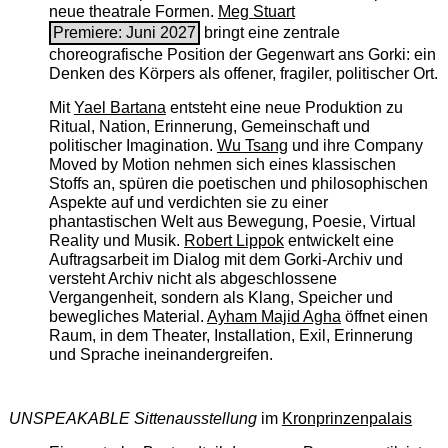
neue theatrale Formen.
Meg Stuart
Premiere: Juni 2027
bringt eine zentrale
choreografische Position der Gegenwart ans Gorki: ein
Denken des Körpers als offener, fragiler, politischer Ort.
Mit
Yael Bartana
entsteht eine neue Produktion zu
Ritual, Nation, Erinnerung, Gemeinschaft und
politischer Imagination.
Wu Tsang
und ihre Company
Moved by Motion nehmen sich eines klassischen
Stoffs an, spüren die poetischen und philosophischen
Aspekte auf und verdichten sie zu einer
phantastischen Welt aus Bewegung, Poesie, Virtual
Reality und Musik.
Robert Lippok
entwickelt eine
Auftragsarbeit im Dialog mit dem Gorki-Archiv und
versteht Archiv nicht als abgeschlossene
Vergangenheit, sondern als Klang, Speicher und
bewegliches Material.
Ayham Majid Agha
öffnet einen
Raum, in dem Theater, Installation, Exil, Erinnerung
und Sprache ineinandergreifen.
UNSPEAKABLE Sittenausstellung
im
Kronprinzenpalais