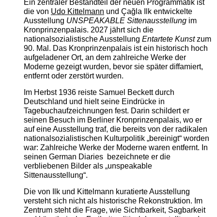
Ein zentraler Bestandteil der neuen Programmatik ist
die von
Udo Kittelmann
und Çağla Ilk entwickelte
Ausstellung
UNSPEAKABLE Sittenausstellung
im
Kronprinzenpalais. 2027 jährt sich die
nationalsozialistische Ausstellung
Entartete Kunst
zum
90. Mal. Das Kronprinzenpalais ist ein historisch hoch
aufgeladener Ort, an dem zahlreiche Werke der
Moderne gezeigt wurden, bevor sie später diffamiert,
entfernt oder zerstört wurden.
Im Herbst 1936 reiste Samuel Beckett durch
Deutschland und hielt seine Eindrücke in
Tagebuchaufzeichnungen fest. Darin schildert er
seinen Besuch im Berliner Kronprinzenpalais, wo er
auf eine Ausstellung traf, die bereits von der radikalen
nationalsozialistischen Kulturpolitik „bereinigt“ worden
war: Zahlreiche Werke der Moderne waren entfernt. In
seinen German Diaries bezeichnete er die
verbliebenen Bilder als „unspeakable
Sittenausstellung“.
Die von Ilk und Kittelmann kuratierte Ausstellung
versteht sich nicht als historische Rekonstruktion. Im
Zentrum steht die Frage, wie Sichtbarkeit, Sagbarkeit