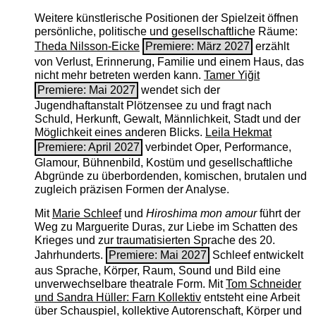
Weitere künstlerische Positionen der Spielzeit öffnen
persönliche, politische und gesellschaftliche Räume:
Theda Nilsson-Eicke
Premiere: März 2027
erzählt
von Verlust, Erinnerung, Familie und einem Haus, das
nicht mehr betreten werden kann.
Tamer Yiğit
Premiere: Mai 2027
wendet sich der
Jugendhaftanstalt Plötzensee zu und fragt nach
Schuld, Herkunft, Gewalt, Männlichkeit, Stadt und der
Möglichkeit eines anderen Blicks.
Leila Hekmat
Premiere: April 2027
verbindet Oper, Performance,
Glamour, Bühnenbild, Kostüm und gesellschaftliche
Abgründe zu überbordenden, komischen, brutalen und
zugleich präzisen Formen der Analyse.
Mit
Marie Schleef
und
Hiroshima mon amour
führt der
Weg zu Marguerite Duras, zur Liebe im Schatten des
Krieges und zur traumatisierten Sprache des 20.
Jahrhunderts.
Premiere: Mai 2027
Schleef entwickelt
aus Sprache, Körper, Raum, Sound und Bild eine
unverwechselbare theatrale Form. Mit
Tom Schneider
und Sandra Hüller: Farn Kollektiv
entsteht eine Arbeit
über Schauspiel, kollektive Autorenschaft, Körper und