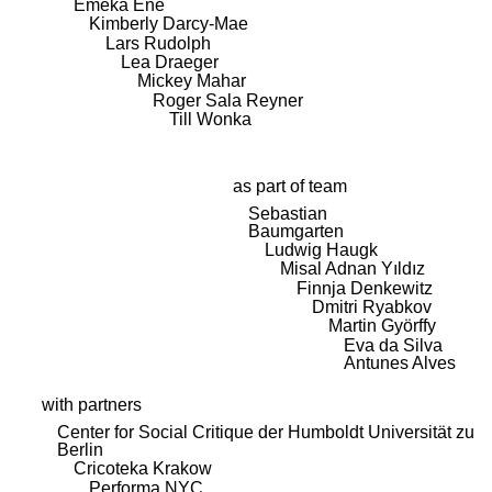
Emeka Ene
Kimberly Darcy-Mae
Lars Rudolph
Lea Draeger
Mickey Mahar
Roger Sala Reyner
Till Wonka
as part of team
Sebastian
Baumgarten
Ludwig Haugk
Misal Adnan Yıldız
Finnja Denkewitz
Dmitri Ryabkov
Martin Györffy
Eva da Silva
Antunes Alves
with partners
Center for Social Critique der Humboldt Universität zu
Berlin
Cricoteka Krakow
Performa NYC