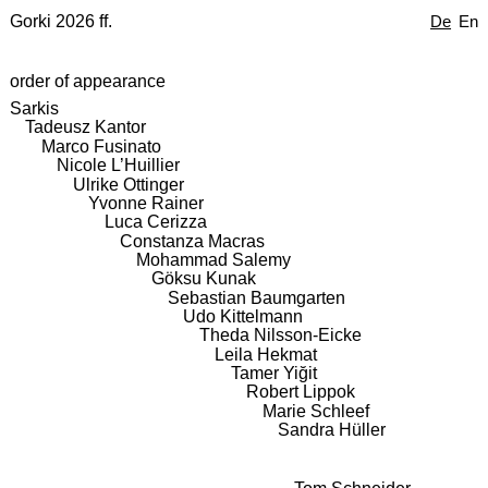
Gorki 2026 ff.
De
En
order of appearance
Sarkis
Tadeusz Kantor
Marco Fusinato
Nicole L’Huillier
Ulrike Ottinger
Yvonne Rainer
Luca Cerizza
Constanza Macras
Mohammad Salemy
Göksu Kunak
Sebastian Baumgarten
Udo Kittelmann
Theda Nilsson-Eicke
Leila Hekmat
Tamer Yiğit
Robert Lippok
Marie Schleef
Sandra Hüller