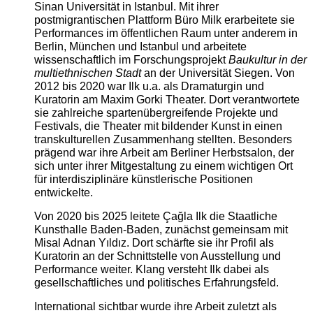
Sinan Universität in Istanbul. Mit ihrer
postmigrantischen Plattform Büro Milk erarbeitete sie
Performances im öffentlichen Raum unter anderem in
Berlin, München und Istanbul und arbeitete
wissenschaftlich im Forschungsprojekt
Baukultur in der
multiethnischen Stadt
an der Universität Siegen. Von
2012 bis 2020 war Ilk u.a. als Dramaturgin und
Kuratorin am Maxim Gorki Theater. Dort verantwortete
sie zahlreiche spartenübergreifende Projekte und
Festivals, die Theater mit bildender Kunst in einen
transkulturellen Zusammenhang stellten. Besonders
prägend war ihre Arbeit am Berliner Herbstsalon, der
sich unter ihrer Mitgestaltung zu einem wichtigen Ort
für interdisziplinäre künstlerische Positionen
entwickelte.
Von 2020 bis 2025 leitete Çağla Ilk die Staatliche
Kunsthalle Baden-Baden, zunächst gemeinsam mit
Misal Adnan Yıldız. Dort schärfte sie ihr Profil als
Kuratorin an der Schnittstelle von Ausstellung und
Performance weiter. Klang versteht Ilk dabei als
gesellschaftliches und politisches Erfahrungsfeld.
International sichtbar wurde ihre Arbeit zuletzt als