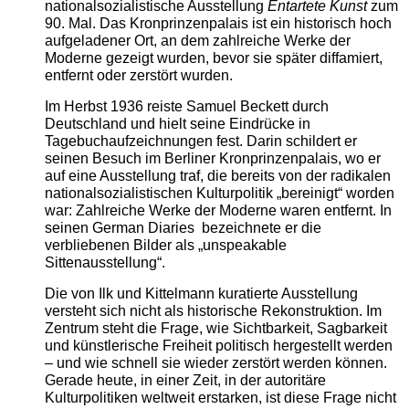
nationalsozialistische Ausstellung
Entartete Kunst
zum
90. Mal. Das Kronprinzenpalais ist ein historisch hoch
aufgeladener Ort, an dem zahlreiche Werke der
Moderne gezeigt wurden, bevor sie später diffamiert,
entfernt oder zerstört wurden.
Im Herbst 1936 reiste Samuel Beckett durch
Deutschland und hielt seine Eindrücke in
Tagebuchaufzeichnungen fest. Darin schildert er
seinen Besuch im Berliner Kronprinzenpalais, wo er
auf eine Ausstellung traf, die bereits von der radikalen
nationalsozialistischen Kulturpolitik „bereinigt“ worden
war: Zahlreiche Werke der Moderne waren entfernt. In
seinen German Diaries bezeichnete er die
verbliebenen Bilder als „unspeakable
Sittenausstellung“.
Die von Ilk und Kittelmann kuratierte Ausstellung
versteht sich nicht als historische Rekonstruktion. Im
Zentrum steht die Frage, wie Sichtbarkeit, Sagbarkeit
und künstlerische Freiheit politisch hergestellt werden
– und wie schnell sie wieder zerstört werden können.
Gerade heute, in einer Zeit, in der autoritäre
Kulturpolitiken weltweit erstarken, ist diese Frage nicht