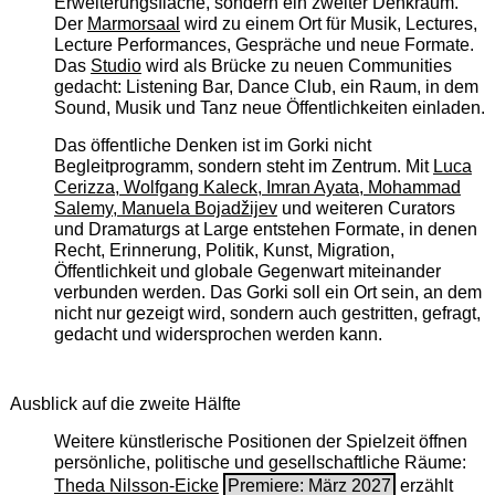
Erweiterungsfläche, sondern ein zweiter Denkraum.
Der
Marmorsaal
wird zu einem Ort für Musik, Lectures,
Lecture Performances, Gespräche und neue Formate.
Das
Studio
wird als Brücke zu neuen Communities
gedacht: Listening Bar, Dance Club, ein Raum, in dem
Sound, Musik und Tanz neue Öffentlichkeiten einladen.
Das öffentliche Denken ist im Gorki nicht
Begleitprogramm, sondern steht im Zentrum. Mit
Luca
Cerizza, Wolfgang Kaleck, Imran Ayata, Mohammad
Salemy, Manuela Bojadžijev
und weiteren Curators
und Dramaturgs at Large entstehen Formate, in denen
Recht, Erinnerung, Politik, Kunst, Migration,
Öffentlichkeit und globale Gegenwart miteinander
verbunden werden. Das Gorki soll ein Ort sein, an dem
nicht nur gezeigt wird, sondern auch gestritten, gefragt,
gedacht und widersprochen werden kann.
Ausblick auf die zweite Hälfte
Weitere künstlerische Positionen der Spielzeit öffnen
persönliche, politische und gesellschaftliche Räume:
Theda Nilsson-Eicke
Premiere: März 2027
erzählt