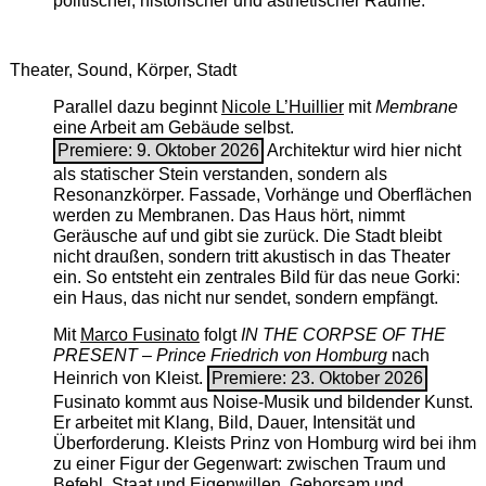
politischer, historischer und ästhetischer Räume.
Theater, Sound, Körper, Stadt
Parallel dazu beginnt
Nicole L’Huillier
mit ­
Membrane
eine Arbeit am Gebäude selbst.
Premiere: 9. Oktober 2026
Architektur wird hier nicht
als statischer Stein verstanden, sondern als
Resonanzkörper. Fassade, Vorhänge und Oberflächen
werden zu Membranen. Das Haus hört, nimmt
Geräusche auf und gibt sie zurück. Die Stadt bleibt
nicht draußen, sondern tritt akustisch in das Theater
ein. So entsteht ein zentrales Bild für das neue Gorki:
ein Haus, das nicht nur sendet, sondern empfängt.
Mit
Marco Fusinato
folgt
IN THE CORPSE OF THE
PRESENT – Prince Friedrich von Homburg
nach
Heinrich von Kleist.
Premiere: 23. Oktober 2026
Fusinato kommt aus Noise-Musik und bildender Kunst.
Er arbeitet mit Klang, Bild, Dauer, Intensität und
Überforderung. Kleists Prinz von Homburg wird bei ihm
zu einer Figur der Gegenwart: zwischen Traum und
Befehl, Staat und Eigenwillen, Gehorsam und