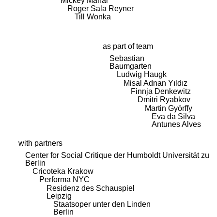
Mickey Mahar
Roger Sala Reyner
Till Wonka
as part of team
Sebastian
Baumgarten
Ludwig Haugk
Misal Adnan Yıldız
Finnja Denkewitz
Dmitri Ryabkov
Martin Györffy
Eva da Silva
Antunes Alves
with partners
Center for Social Critique der Humboldt Universität zu
Berlin
Cricoteka Krakow
Performa NYC
Residenz des Schauspiel
Leipzig
Staatsoper unter den Linden
Berlin