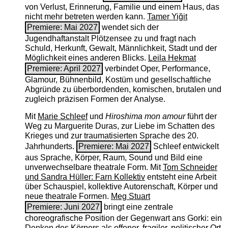
von Verlust, Erinnerung, Familie und einem Haus, das
nicht mehr betreten werden kann.
Tamer Yiğit
Premiere: Mai 2027
wendet sich der
Jugendhaftanstalt Plötzensee zu und fragt nach
Schuld, Herkunft, Gewalt, Männlichkeit, Stadt und der
Möglichkeit eines anderen Blicks.
Leila Hekmat
Premiere: April 2027
verbindet Oper, Performance,
Glamour, Bühnenbild, Kostüm und gesellschaftliche
Abgründe zu überbordenden, komischen, brutalen und
zugleich präzisen Formen der Analyse.
Mit
Marie Schleef
und
Hiroshima mon amour
führt der
Weg zu Marguerite Duras, zur Liebe im Schatten des
Krieges und zur traumatisierten Sprache des 20.
Jahrhunderts.
Premiere: Mai 2027
Schleef entwickelt
aus Sprache, Körper, Raum, Sound und Bild eine
unverwechselbare theatrale Form. Mit
Tom Schneider
und Sandra Hüller: Farn Kollektiv
entsteht eine Arbeit
über Schauspiel, kollektive Autorenschaft, Körper und
neue theatrale Formen.
Meg Stuart
Premiere: Juni 2027
bringt eine zentrale
choreografische Position der Gegenwart ans Gorki: ein
Denken des Körpers als offener, fragiler, politischer Ort.