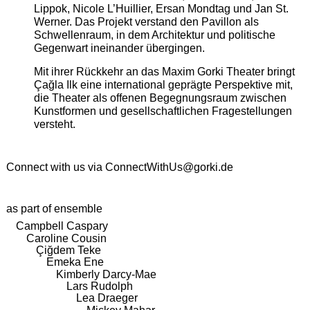
Lippok, Nicole L’Huillier, Ersan Mondtag und Jan St.
Werner. Das Projekt verstand den Pavillon als
Schwellenraum, in dem Architektur und politische
Gegenwart ineinander übergingen.
Mit ihrer Rückkehr an das Maxim Gorki Theater bringt
Çağla Ilk eine international geprägte Perspektive mit,
die Theater als offenen Begegnungsraum zwischen
Kunstformen und gesellschaftlichen Fragestellungen
versteht.
Connect with us via
ConnectWithUs@gorki.de
as part of ensemble
Campbell Caspary
Caroline Cousin
Çiğdem Teke
Emeka Ene
Kimberly Darcy-Mae
Lars Rudolph
Lea Draeger