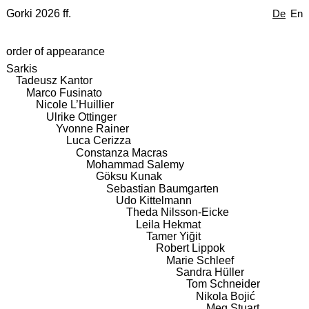
Gorki 2026 ff.
De
En
order of appearance
Sarkis
Tadeusz Kantor
Marco Fusinato
Nicole L’Huillier
Ulrike Ottinger
Yvonne Rainer
Luca Cerizza
Constanza Macras
Mohammad Salemy
Göksu Kunak
Sebastian Baumgarten
Udo Kittelmann
Theda Nilsson-Eicke
Leila Hekmat
Tamer Yiğit
Robert Lippok
Marie Schleef
Sandra Hüller
Tom Schneider
Nikola Bojić
Meg Stuart