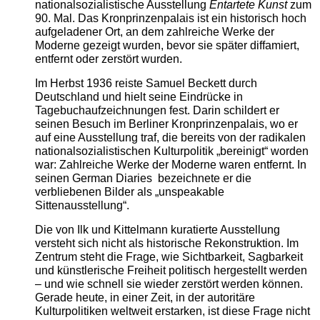
nationalsozialistische Ausstellung
Entartete Kunst
zum
90. Mal. Das Kronprinzenpalais ist ein historisch hoch
aufgeladener Ort, an dem zahlreiche Werke der
Moderne gezeigt wurden, bevor sie später diffamiert,
entfernt oder zerstört wurden.
Im Herbst 1936 reiste Samuel Beckett durch
Deutschland und hielt seine Eindrücke in
Tagebuchaufzeichnungen fest. Darin schildert er
seinen Besuch im Berliner Kronprinzenpalais, wo er
auf eine Ausstellung traf, die bereits von der radikalen
nationalsozialistischen Kulturpolitik „bereinigt“ worden
war: Zahlreiche Werke der Moderne waren entfernt. In
seinen German Diaries bezeichnete er die
verbliebenen Bilder als „unspeakable
Sittenausstellung“.
Die von Ilk und Kittelmann kuratierte Ausstellung
versteht sich nicht als historische Rekonstruktion. Im
Zentrum steht die Frage, wie Sichtbarkeit, Sagbarkeit
und künstlerische Freiheit politisch hergestellt werden
– und wie schnell sie wieder zerstört werden können.
Gerade heute, in einer Zeit, in der autoritäre
Kulturpolitiken weltweit erstarken, ist diese Frage nicht