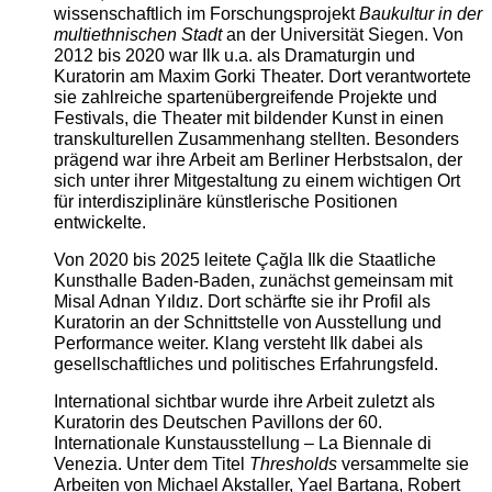
wissenschaftlich im Forschungsprojekt
Baukultur in der
multiethnischen Stadt
an der Universität Siegen. Von
2012 bis 2020 war Ilk u.a. als Dramaturgin und
Kuratorin am Maxim Gorki Theater. Dort verantwortete
sie zahlreiche spartenübergreifende Projekte und
Festivals, die Theater mit bildender Kunst in einen
transkulturellen Zusammenhang stellten. Besonders
prägend war ihre Arbeit am Berliner Herbstsalon, der
sich unter ihrer Mitgestaltung zu einem wichtigen Ort
für interdisziplinäre künstlerische Positionen
entwickelte.
Von 2020 bis 2025 leitete Çağla Ilk die Staatliche
Kunsthalle Baden-Baden, zunächst gemeinsam mit
Misal Adnan Yıldız. Dort schärfte sie ihr Profil als
Kuratorin an der Schnittstelle von Ausstellung und
Performance weiter. Klang versteht Ilk dabei als
gesellschaftliches und politisches Erfahrungsfeld.
International sichtbar wurde ihre Arbeit zuletzt als
Kuratorin des Deutschen Pavillons der 60.
Internationale Kunstausstellung – La Biennale di
Venezia. Unter dem Titel
Thresholds
versammelte sie
Arbeiten von Michael Akstaller, Yael Bartana, Robert