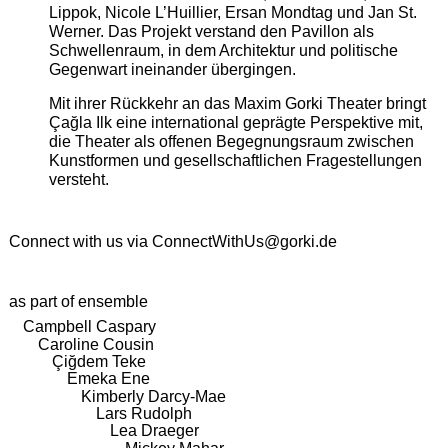
Lippok, Nicole L’Huillier, Ersan Mondtag und Jan St.
Werner. Das Projekt verstand den Pavillon als
Schwellenraum, in dem Architektur und politische
Gegenwart ineinander übergingen.
Mit ihrer Rückkehr an das Maxim Gorki Theater bringt
Çağla Ilk eine international geprägte Perspektive mit,
die Theater als offenen Begegnungsraum zwischen
Kunstformen und gesellschaftlichen Fragestellungen
versteht.
Connect with us via
ConnectWithUs@gorki.de
as part of ensemble
Campbell Caspary
Caroline Cousin
Çiğdem Teke
Emeka Ene
Kimberly Darcy-Mae
Lars Rudolph
Lea Draeger