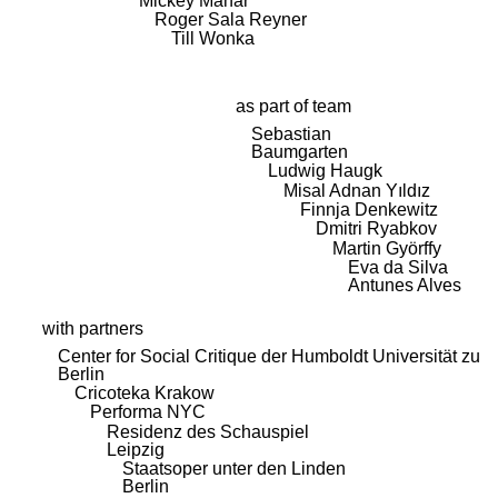
Mickey Mahar
Roger Sala Reyner
Till Wonka
as part of team
Sebastian
Baumgarten
Ludwig Haugk
Misal Adnan Yıldız
Finnja Denkewitz
Dmitri Ryabkov
Martin Györffy
Eva da Silva
Antunes Alves
with partners
Center for Social Critique der Humboldt Universität zu
Berlin
Cricoteka Krakow
Performa NYC
Residenz des Schauspiel
Leipzig
Staatsoper unter den Linden
Berlin