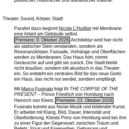
politischer, historischer und ästhetischer Räume.
Theater, Sound, Körper, Stadt
Parallel dazu beginnt
Nicole L’Huillier
mit ­
Membrane
eine Arbeit am Gebäude selbst.
Premiere: 9. Oktober 2026
Architektur wird hier nicht
als statischer Stein verstanden, sondern als
Resonanzkörper. Fassade, Vorhänge und Oberflächen
werden zu Membranen. Das Haus hört, nimmt
Geräusche auf und gibt sie zurück. Die Stadt bleibt
nicht draußen, sondern tritt akustisch in das Theater
ein. So entsteht ein zentrales Bild für das neue Gorki:
ein Haus, das nicht nur sendet, sondern empfängt.
Mit
Marco Fusinato
folgt
IN THE CORPSE OF THE
PRESENT – Prince Friedrich von Homburg
nach
Heinrich von Kleist.
Premiere: 23. Oktober 2026
Fusinato kommt aus Noise-Musik und bildender Kunst.
Er arbeitet mit Klang, Bild, Dauer, Intensität und
Überforderung. Kleists Prinz von Homburg wird bei ihm
zu einer Figur der Gegenwart: zwischen Traum und
Befehl, Staat und Eigenwillen, Gehorsam und