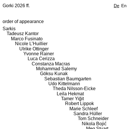
Gorki 2026 ff.
De
En
order of appearance
Sarkis
Tadeusz Kantor
Marco Fusinato
Nicole L’Huillier
Ulrike Ottinger
Yvonne Rainer
Luca Cerizza
Constanza Macras
Mohammad Salemy
Göksu Kunak
Sebastian Baumgarten
Udo Kittelmann
Theda Nilsson-Eicke
Leila Hekmat
Tamer Yiğit
Robert Lippok
Marie Schleef
Sandra Hüller
Tom Schneider
Nikola Bojić
Meg Stuart