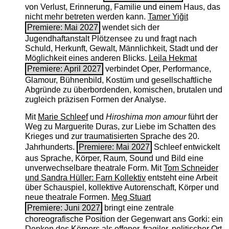
von Verlust, Erinnerung, Familie und einem Haus, das
nicht mehr betreten werden kann.
Tamer Yiğit
Premiere: Mai 2027
wendet sich der
Jugendhaftanstalt Plötzensee zu und fragt nach
Schuld, Herkunft, Gewalt, Männlichkeit, Stadt und der
Möglichkeit eines anderen Blicks.
Leila Hekmat
Premiere: April 2027
verbindet Oper, Performance,
Glamour, Bühnenbild, Kostüm und gesellschaftliche
Abgründe zu überbordenden, komischen, brutalen und
zugleich präzisen Formen der Analyse.
Mit
Marie Schleef
und
Hiroshima mon amour
führt der
Weg zu Marguerite Duras, zur Liebe im Schatten des
Krieges und zur traumatisierten Sprache des 20.
Jahrhunderts.
Premiere: Mai 2027
Schleef entwickelt
aus Sprache, Körper, Raum, Sound und Bild eine
unverwechselbare theatrale Form. Mit
Tom Schneider
und Sandra Hüller: Farn Kollektiv
entsteht eine Arbeit
über Schauspiel, kollektive Autorenschaft, Körper und
neue theatrale Formen.
Meg Stuart
Premiere: Juni 2027
bringt eine zentrale
choreografische Position der Gegenwart ans Gorki: ein
Denken des Körpers als offener, fragiler, politischer Ort.