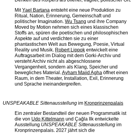
Mit
Yael Bartana
entsteht eine neue Produktion zu
Ritual, Nation, Erinnerung, Gemeinschaft und
politischer Imagination.
Wu Tsang
und ihre Company
Moved by Motion nehmen sich eines klassischen
Stoffs an, spüren die poetischen und philosophischen
Aspekte auf und verdichten sie zu einer
phantastischen Welt aus Bewegung, Poesie, Virtual
Reality und Musik.
Robert Lippok
entwickelt eine
Auftragsarbeit im Dialog mit dem Gorki-Archiv und
versteht Archiv nicht als abgeschlossene
Vergangenheit, sondern als Klang, Speicher und
bewegliches Material.
Ayham Majid Agha
öffnet einen
Raum, in dem Theater, Installation, Exil, Erinnerung
und Sprache ineinandergreifen.
UNSPEAKABLE Sittenausstellung
im
Kronprinzenpalais
Ein zentraler Bestandteil der neuen Programmatik ist
die von
Udo Kittelmann
und Çağla Ilk entwickelte
Ausstellung
UNSPEAKABLE Sittenausstellung
im
Kronprinzenpalais. 2027 jährt sich die