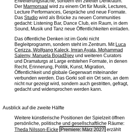
Erweiterungsfläche, sondern ein zweiter Denkraum.
Der
Marmorsaal
wird zu einem Ort für Musik, Lectures,
Lecture Performances, Gespräche und neue Formate.
Das
Studio
wird als Brücke zu neuen Communities
gedacht: Listening Bar, Dance Club, ein Raum, in dem
Sound, Musik und Tanz neue Öffentlichkeiten einladen.
Das öffentliche Denken ist im Gorki nicht
Begleitprogramm, sondern steht im Zentrum. Mit
Luca
Cerizza, Wolfgang Kaleck, Imran Ayata, Mohammad
Salemy, Manuela Bojadžijev
und weiteren Curators
und Dramaturgs at Large entstehen Formate, in denen
Recht, Erinnerung, Politik, Kunst, Migration,
Öffentlichkeit und globale Gegenwart miteinander
verbunden werden. Das Gorki soll ein Ort sein, an dem
nicht nur gezeigt wird, sondern auch gestritten, gefragt,
gedacht und widersprochen werden kann.
Ausblick auf die zweite Hälfte
Weitere künstlerische Positionen der Spielzeit öffnen
persönliche, politische und gesellschaftliche Räume:
Theda Nilsson-Eicke
Premiere: März 2027
erzählt