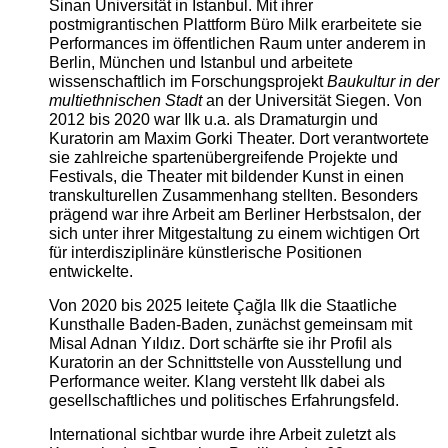
Sinan Universität in Istanbul. Mit ihrer
postmigrantischen Plattform Büro Milk erarbeitete sie
Performances im öffentlichen Raum unter anderem in
Berlin, München und Istanbul und arbeitete
wissenschaftlich im Forschungsprojekt
Baukultur in der
multiethnischen Stadt
an der Universität Siegen. Von
2012 bis 2020 war Ilk u.a. als Dramaturgin und
Kuratorin am Maxim Gorki Theater. Dort verantwortete
sie zahlreiche spartenübergreifende Projekte und
Festivals, die Theater mit bildender Kunst in einen
transkulturellen Zusammenhang stellten. Besonders
prägend war ihre Arbeit am Berliner Herbstsalon, der
sich unter ihrer Mitgestaltung zu einem wichtigen Ort
für interdisziplinäre künstlerische Positionen
entwickelte.
Von 2020 bis 2025 leitete Çağla Ilk die Staatliche
Kunsthalle Baden-Baden, zunächst gemeinsam mit
Misal Adnan Yıldız. Dort schärfte sie ihr Profil als
Kuratorin an der Schnittstelle von Ausstellung und
Performance weiter. Klang versteht Ilk dabei als
gesellschaftliches und politisches Erfahrungsfeld.
International sichtbar wurde ihre Arbeit zuletzt als