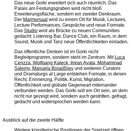
Das neue Gorki erweitert sich auch räumlich. Das
Palais am Festungsgraben wird nicht bloß
Erweiterungsfläche, sondern ein zweiter Denkraum.
Der
Marmorsaal
wird zu einem Ort für Musik, Lectures,
Lecture Performances, Gespräche und neue Formate.
Das
Studio
wird als Brücke zu neuen Communities
gedacht: Listening Bar, Dance Club, ein Raum, in dem
Sound, Musik und Tanz neue Öffentlichkeiten einladen.
Das öffentliche Denken ist im Gorki nicht
Begleitprogramm, sondern steht im Zentrum. Mit
Luca
Cerizza, Wolfgang Kaleck, Imran Ayata, Mohammad
Salemy, Manuela Bojadžijev
und weiteren Curators
und Dramaturgs at Large entstehen Formate, in denen
Recht, Erinnerung, Politik, Kunst, Migration,
Öffentlichkeit und globale Gegenwart miteinander
verbunden werden. Das Gorki soll ein Ort sein, an dem
nicht nur gezeigt wird, sondern auch gestritten, gefragt,
gedacht und widersprochen werden kann.
Ausblick auf die zweite Hälfte
Weitere künstlerische Positionen der Spielzeit öffnen