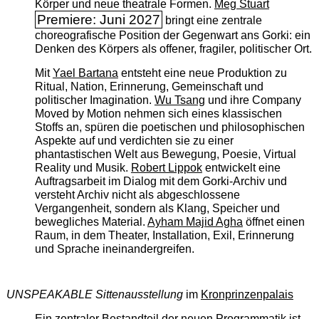
Körper und neue theatrale Formen.
Meg Stuart
Premiere: Juni 2027
bringt eine zentrale
choreografische Position der Gegenwart ans Gorki: ein
Denken des Körpers als offener, fragiler, politischer Ort.
Mit
Yael Bartana
entsteht eine neue Produktion zu
Ritual, Nation, Erinnerung, Gemeinschaft und
politischer Imagination.
Wu Tsang
und ihre Company
Moved by Motion nehmen sich eines klassischen
Stoffs an, spüren die poetischen und philosophischen
Aspekte auf und verdichten sie zu einer
phantastischen Welt aus Bewegung, Poesie, Virtual
Reality und Musik.
Robert Lippok
entwickelt eine
Auftragsarbeit im Dialog mit dem Gorki-Archiv und
versteht Archiv nicht als abgeschlossene
Vergangenheit, sondern als Klang, Speicher und
bewegliches Material.
Ayham Majid Agha
öffnet einen
Raum, in dem Theater, Installation, Exil, Erinnerung
und Sprache ineinandergreifen.
UNSPEAKABLE Sittenausstellung
im
Kronprinzenpalais
Ein zentraler Bestandteil der neuen Programmatik ist