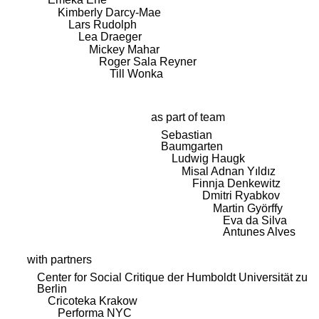
Kimberly Darcy-Mae
Lars Rudolph
Lea Draeger
Mickey Mahar
Roger Sala Reyner
Till Wonka
as part of team
Sebastian
Baumgarten
Ludwig Haugk
Misal Adnan Yıldız
Finnja Denkewitz
Dmitri Ryabkov
Martin Györffy
Eva da Silva
Antunes Alves
with partners
Center for Social Critique der Humboldt Universität zu
Berlin
Cricoteka Krakow
Performa NYC