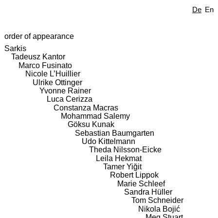
De
En
order of appearance
Sarkis
Tadeusz Kantor
Marco Fusinato
Nicole L’Huillier
Ulrike Ottinger
Yvonne Rainer
Luca Cerizza
Constanza Macras
Mohammad Salemy
Göksu Kunak
Sebastian Baumgarten
Udo Kittelmann
Theda Nilsson-Eicke
Leila Hekmat
Tamer Yiğit
Robert Lippok
Marie Schleef
Sandra Hüller
Tom Schneider
Nikola Bojić
Meg Stuart