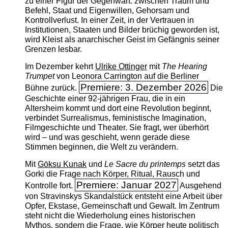
zu einer Figur der Gegenwart: zwischen Traum und
Befehl, Staat und Eigenwillen, Gehorsam und
Kontrollverlust. In einer Zeit, in der Vertrauen in
Institutionen, Staaten und Bilder brüchig geworden ist,
wird Kleist als anarchischer Geist im Gefängnis seiner
Grenzen lesbar.
Im Dezember kehrt
Ulrike Ottinger
mit
The ­Hearing
Trumpet
von Leonora Carrington auf die Berliner
Premiere: 3. Dezember 2026
Bühne zurück.
Die
Geschichte einer 92-jährigen Frau, die in ein
Altersheim kommt und dort eine Revolution beginnt,
verbindet Surrealismus, feministische Imagination,
Filmgeschichte und Theater. Sie fragt, wer überhört
wird – und was geschieht, wenn gerade diese
Stimmen beginnen, die Welt zu verändern.
Mit
Göksu Kunak
und
Le Sacre du printemps
setzt das
Gorki die Frage nach Körper, Ritual, Rausch und
Premiere: Januar 2027
Kontrolle fort.
Ausgehend
von Stravinskys Skandalstück entsteht eine Arbeit über
Opfer, Ekstase, Gemeinschaft und Gewalt. Im Zentrum
steht nicht die Wiederholung eines historischen
Mythos, sondern die Frage, wie Körper heute politisch