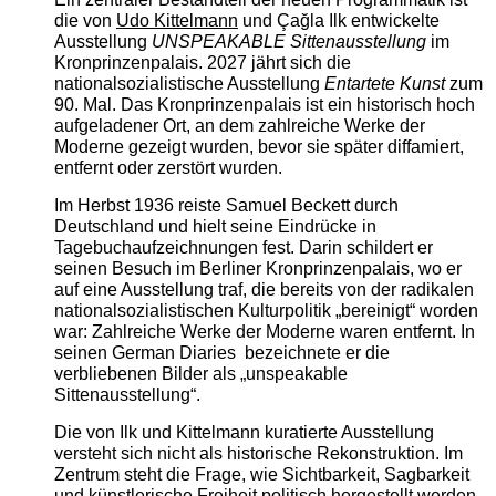
die von
Udo Kittelmann
und Çağla Ilk entwickelte
Ausstellung
UNSPEAKABLE Sittenausstellung
im
Kronprinzenpalais. 2027 jährt sich die
nationalsozialistische Ausstellung
Entartete Kunst
zum
90. Mal. Das Kronprinzenpalais ist ein historisch hoch
aufgeladener Ort, an dem zahlreiche Werke der
Moderne gezeigt wurden, bevor sie später diffamiert,
entfernt oder zerstört wurden.
Im Herbst 1936 reiste Samuel Beckett durch
Deutschland und hielt seine Eindrücke in
Tagebuchaufzeichnungen fest. Darin schildert er
seinen Besuch im Berliner Kronprinzenpalais, wo er
auf eine Ausstellung traf, die bereits von der radikalen
nationalsozialistischen Kulturpolitik „bereinigt“ worden
war: Zahlreiche Werke der Moderne waren entfernt. In
seinen German Diaries bezeichnete er die
verbliebenen Bilder als „unspeakable
Sittenausstellung“.
Die von Ilk und Kittelmann kuratierte Ausstellung
versteht sich nicht als historische Rekonstruktion. Im
Zentrum steht die Frage, wie Sichtbarkeit, Sagbarkeit
und künstlerische Freiheit politisch hergestellt werden