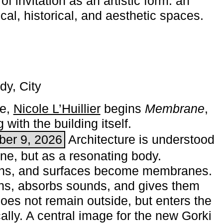
of invitation as an artistic form: an
ical, historical, and aesthetic spaces.
dy, City
me,
Nicole L’Huillier
begins ­
Membrane
,
with the building itself.
ber 9, 2026
Architecture is understood
one, but as a resonating body.
ins, and surfaces become membranes.
ns, absorbs sounds, and gives them
does not remain outside, but enters the
ally. A central image for the new Gorki