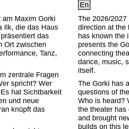
En
nt am Maxim Gorki
The 2026/2027 s
 Ilk, die das Haus
direction at th
 präsentiert das
has known the i
en Ort zwischen
presents the Go
Performance, Tanz,
connecting thea
dance, music, s
itself.
em zentrale Fragen
Wer spricht? Wer
The Gorki has a
s hat Sichtbarkeit
questions of th
en und neue
Who is heard? 
ran knüpft das
the theater has c
and brought new
builds on this l