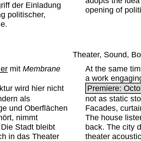
adopts the idea 
iff der Einladung
opening of polit
g politischer,
me.
Theater, Sound, Bo
ier
mit ­
Membrane
At the same ti
a work engaging 
tur wird hier nicht
Premiere: Octo
ndern als
not as static st
ge und Oberflächen
Facades, curta
ört, nimmt
The house liste
Die Stadt bleibt
back. The city 
sch in das Theater
theater acoustic