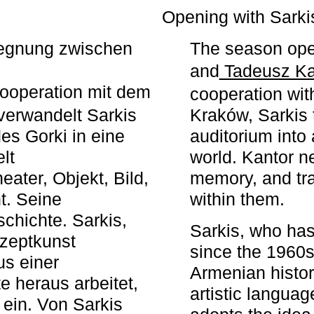
r
Opening with Sarki
egegnung zwischen
The season ope
and
Tadeusz Ka
ooperation mit dem
cooperation wit
erwandelt Sarkis
Kraków, Sarkis 
s Gorki in eine
auditorium into 
elt
world. Kantor n
ater, Objekt, Bild,
memory, and tra
t. Seine
within them.
chichte. Sarkis,
Sarkis, who has
nzeptkunst
since the 1960s
us einer
Armenian histor
e heraus arbeitet,
artistic languag
 ein. Von Sarkis