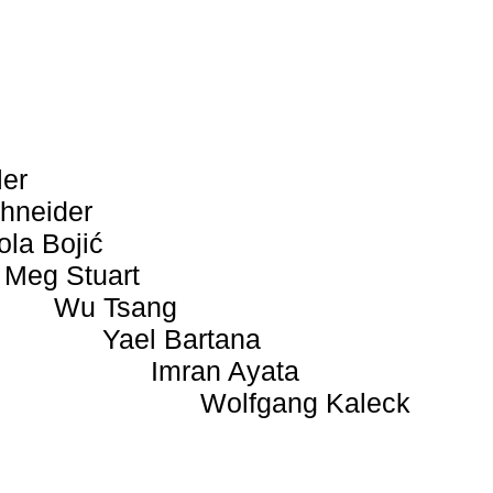
ler
hneider
ola Bojić
Meg Stuart
Wu Tsang
Yael Bartana
Imran Ayata
Wolfgang Kaleck