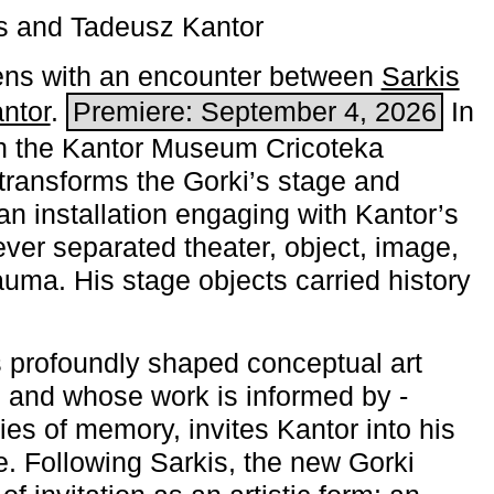
s and Tadeusz Kantor
ns with an encounter between
Sarkis
ntor
.
Premiere: September 4, 2026
In
h the ­Kantor Museum Cricoteka
transforms the Gorki’s stage and
an installation engaging with Kantor’s
ever separated theater, object, image,
uma. His stage objects carried history
 profoundly shaped conceptual art
 and whose work is informed by ­
ies of memory, invites Kantor into his
e. Following Sarkis, the new Gorki