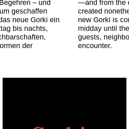
 Begehren – und
—and from the q
aum geschaffen
created nonethel
das neue Gorki ein
new Gorki is c
tag bis nachts,
midday until the
achbarschaften,
guests, neighbo
Formen der
encounter.