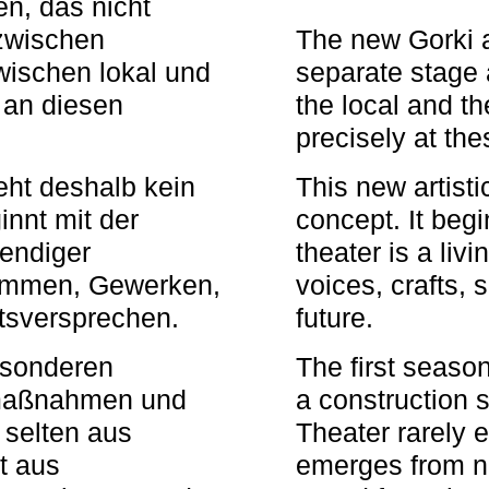
n, das nicht
zwischen
The new Gorki 
wischen lokal und
separate stage 
u an diesen
the local and th
precisely at th
eht deshalb kein
This new artisti
nnt mit der
concept. It begi
bendiger
theater is a li
timmen, Gewerken,
voices, crafts,
tsversprechen.
future.
besonderen
The first seaso
rmaßnahmen und
a construction s
 selten aus
Theater rarely 
t aus
emerges from ne