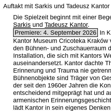
Auftakt mit Sarkis und Tadeusz Kanto
Die Spielzeit beginnt mit einer B
Sarkis
und
Tadeusz Kantor
.
Premiere: 4. September 2026
In K
Kantor Museum Cricoteka Kraków v
den Bühnen- und Zuschauerraum de
Installation, die sich mit Kantors W
auseinandersetzt. Kantor dachte The
Erinnerung und Trauma nie getrenn
Bühnenobjekte sind Träger von Ges
der seit den 1960er Jahren die Ko
entscheidend mitgeprägt hat und a
armenischen ­Erinnerungsgeschicht
lädt Kantor in sein eigenes Denken