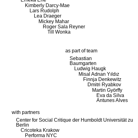
Kimberly Darcy-Mae
Lars Rudolph
Lea Draeger
Mickey Mahar
Roger Sala Reyner
Till Wonka
as part of team
Sebastian
Baumgarten
Ludwig Haugk
Misal Adnan Yıldız
Finnja Denkewitz
Dmitri Ryabkov
Martin Györffy
Eva da Silva
Antunes Alves
with partners
Center for Social Critique der Humboldt Universität zu
Berlin
Cricoteka Krakow
Performa NYC