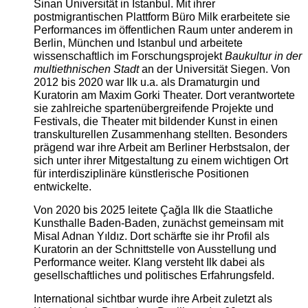
Sinan Universität in Istanbul. Mit ihrer
postmigrantischen Plattform Büro Milk erarbeitete sie
Performances im öffentlichen Raum unter anderem in
Berlin, München und Istanbul und arbeitete
wissenschaftlich im Forschungsprojekt
Baukultur in der
multiethnischen Stadt
an der Universität Siegen. Von
2012 bis 2020 war Ilk u.a. als Dramaturgin und
Kuratorin am Maxim Gorki Theater. Dort verantwortete
sie zahlreiche spartenübergreifende Projekte und
Festivals, die Theater mit bildender Kunst in einen
transkulturellen Zusammenhang stellten. Besonders
prägend war ihre Arbeit am Berliner Herbstsalon, der
sich unter ihrer Mitgestaltung zu einem wichtigen Ort
für interdisziplinäre künstlerische Positionen
entwickelte.
Von 2020 bis 2025 leitete Çağla Ilk die Staatliche
Kunsthalle Baden-Baden, zunächst gemeinsam mit
Misal Adnan Yıldız. Dort schärfte sie ihr Profil als
Kuratorin an der Schnittstelle von Ausstellung und
Performance weiter. Klang versteht Ilk dabei als
gesellschaftliches und politisches Erfahrungsfeld.
International sichtbar wurde ihre Arbeit zuletzt als