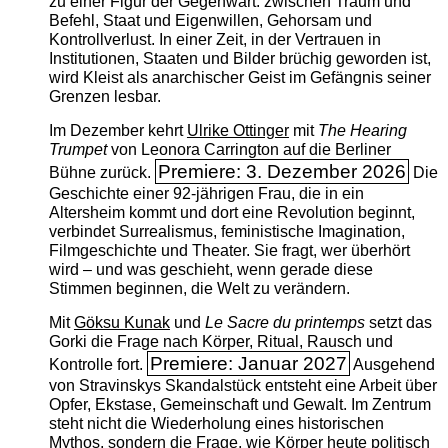
zu einer Figur der Gegenwart: zwischen Traum und
Befehl, Staat und Eigenwillen, Gehorsam und
Kontrollverlust. In einer Zeit, in der Vertrauen in
Institutionen, Staaten und Bilder brüchig geworden ist,
wird Kleist als anarchischer Geist im Gefängnis seiner
Grenzen lesbar.
Im Dezember kehrt
Ulrike Ottinger
mit
The ­Hearing
Trumpet
von Leonora Carrington auf die Berliner
Premiere: 3. Dezember 2026
Bühne zurück.
Die
Geschichte einer 92-jährigen Frau, die in ein
Altersheim kommt und dort eine Revolution beginnt,
verbindet Surrealismus, feministische Imagination,
Filmgeschichte und Theater. Sie fragt, wer überhört
wird – und was geschieht, wenn gerade diese
Stimmen beginnen, die Welt zu verändern.
Mit
Göksu Kunak
und
Le Sacre du printemps
setzt das
Gorki die Frage nach Körper, Ritual, Rausch und
Premiere: Januar 2027
Kontrolle fort.
Ausgehend
von Stravinskys Skandalstück entsteht eine Arbeit über
Opfer, Ekstase, Gemeinschaft und Gewalt. Im Zentrum
steht nicht die Wiederholung eines historischen
Mythos, sondern die Frage, wie Körper heute politisch