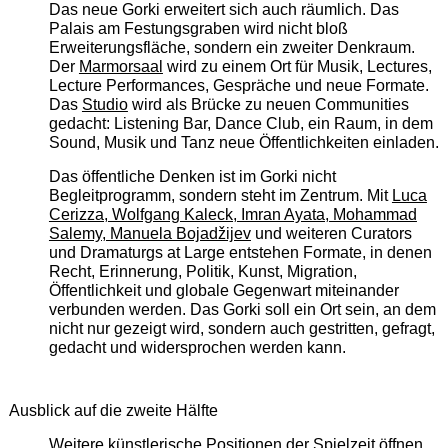
Das neue Gorki erweitert sich auch räumlich. Das
Palais am Festungsgraben wird nicht bloß
Erweiterungsfläche, sondern ein zweiter Denkraum.
Der
Marmorsaal
wird zu einem Ort für Musik, Lectures,
Lecture Performances, Gespräche und neue Formate.
Das
Studio
wird als Brücke zu neuen Communities
gedacht: Listening Bar, Dance Club, ein Raum, in dem
Sound, Musik und Tanz neue Öffentlichkeiten einladen.
Das öffentliche Denken ist im Gorki nicht
Begleitprogramm, sondern steht im Zentrum. Mit
Luca
Cerizza, Wolfgang Kaleck, Imran Ayata, Mohammad
Salemy, Manuela Bojadžijev
und weiteren Curators
und Dramaturgs at Large entstehen Formate, in denen
Recht, Erinnerung, Politik, Kunst, Migration,
Öffentlichkeit und globale Gegenwart miteinander
verbunden werden. Das Gorki soll ein Ort sein, an dem
nicht nur gezeigt wird, sondern auch gestritten, gefragt,
gedacht und widersprochen werden kann.
Ausblick auf die zweite Hälfte
Weitere künstlerische Positionen der Spielzeit öffnen