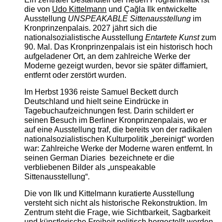
die von
Udo Kittelmann
und Çağla Ilk entwickelte
Ausstellung
UNSPEAKABLE Sittenausstellung
im
Kronprinzenpalais. 2027 jährt sich die
nationalsozialistische Ausstellung
Entartete Kunst
zum
90. Mal. Das Kronprinzenpalais ist ein historisch hoch
aufgeladener Ort, an dem zahlreiche Werke der
Moderne gezeigt wurden, bevor sie später diffamiert,
entfernt oder zerstört wurden.
Im Herbst 1936 reiste Samuel Beckett durch
Deutschland und hielt seine Eindrücke in
Tagebuchaufzeichnungen fest. Darin schildert er
seinen Besuch im Berliner Kronprinzenpalais, wo er
auf eine Ausstellung traf, die bereits von der radikalen
nationalsozialistischen Kulturpolitik „bereinigt“ worden
war: Zahlreiche Werke der Moderne waren entfernt. In
seinen German Diaries bezeichnete er die
verbliebenen Bilder als „unspeakable
Sittenausstellung“.
Die von Ilk und Kittelmann kuratierte Ausstellung
versteht sich nicht als historische Rekonstruktion. Im
Zentrum steht die Frage, wie Sichtbarkeit, Sagbarkeit
und künstlerische Freiheit politisch hergestellt werden