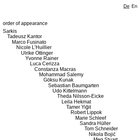
De
En
order of appearance
Sarkis
Tadeusz Kantor
Marco Fusinato
Nicole L’Huillier
Ulrike Ottinger
Yvonne Rainer
Luca Cerizza
Constanza Macras
Mohammad Salemy
Göksu Kunak
Sebastian Baumgarten
Udo Kittelmann
Theda Nilsson-Eicke
Leila Hekmat
Tamer Yiğit
Robert Lippok
Marie Schleef
Sandra Hüller
Tom Schneider
Nikola Bojić
Meg Stuart