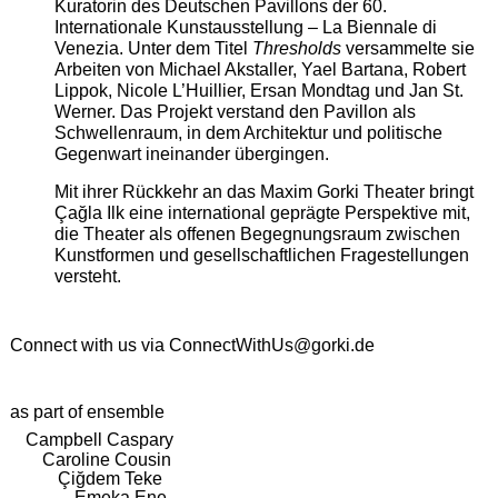
Kuratorin des Deutschen Pavillons der 60.
Internationale Kunstausstellung – La Biennale di
Venezia. Unter dem Titel
Thresholds
versammelte sie
Arbeiten von Michael Akstaller, Yael Bartana, Robert
Lippok, Nicole L’Huillier, Ersan Mondtag und Jan St.
Werner. Das Projekt verstand den Pavillon als
Schwellenraum, in dem Architektur und politische
Gegenwart ineinander übergingen.
Mit ihrer Rückkehr an das Maxim Gorki Theater bringt
Çağla Ilk eine international geprägte Perspektive mit,
die Theater als offenen Begegnungsraum zwischen
Kunstformen und gesellschaftlichen Fragestellungen
versteht.
Connect with us via
ConnectWithUs@gorki.de
as part of ensemble
Campbell Caspary
Caroline Cousin
Çiğdem Teke
Emeka Ene