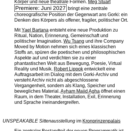
Körper und neue theatrale Formen.
Meg Stuart
Premiere: Juni 2027
bringt eine zentrale
choreografische Position der Gegenwart ans Gorki: ein
Denken des Körpers als offener, fragiler, politischer Ort.
Mit
Yael Bartana
entsteht eine neue Produktion zu
Ritual, Nation, Erinnerung, Gemeinschaft und
politischer Imagination.
Wu Tsang
und ihre Company
Moved by Motion nehmen sich eines klassischen
Stoffs an, spüren die poetischen und philosophischen
Aspekte auf und verdichten sie zu einer
phantastischen Welt aus Bewegung, Poesie, Virtual
Reality und Musik.
Robert Lippok
entwickelt eine
Auftragsarbeit im Dialog mit dem Gorki-Archiv und
versteht Archiv nicht als abgeschlossene
Vergangenheit, sondern als Klang, Speicher und
bewegliches Material.
Ayham Majid Agha
öffnet einen
Raum, in dem Theater, Installation, Exil, Erinnerung
und Sprache ineinandergreifen.
UNSPEAKABLE Sittenausstellung
im
Kronprinzenpalais
Ein zentraler Bestandteil der neuen Programmatik ist