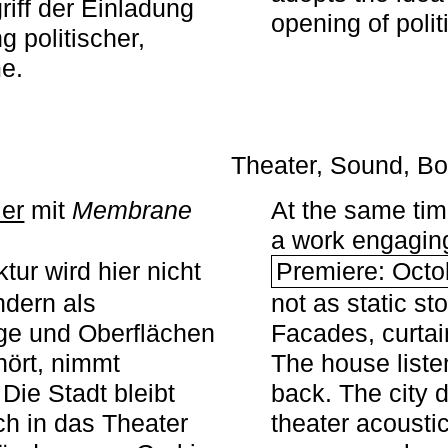
iff der Einladung
opening of polit
g politischer,
me.
Theater, Sound, Bo
ier
mit ­
Membrane
At the same ti
a work engaging 
tur wird hier nicht
Premiere: Octo
ndern als
not as static st
ge und Oberflächen
Facades, curta
ört, nimmt
The house liste
Die Stadt bleibt
back. The city 
sch in das Theater
theater acoustic