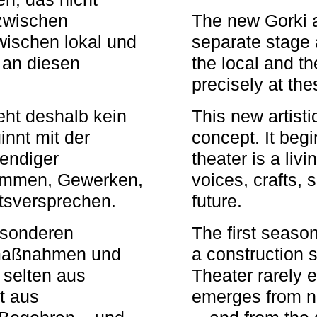
zwischen
The new Gorki 
wischen lokal und
separate stage 
u an diesen
the local and th
precisely at th
eht deshalb kein
This new artisti
nnt mit der
concept. It begi
bendiger
theater is a li
timmen, Gewerken,
voices, crafts,
tsversprechen.
future.
besonderen
The first seaso
rmaßnahmen und
a construction s
 selten aus
Theater rarely 
t aus
emerges from ne