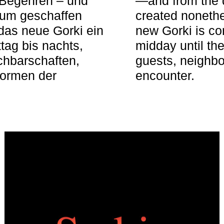
 Begehren – und
—and from the q
aum geschaffen
created nonethel
das neue Gorki ein
new Gorki is c
tag bis nachts,
midday until the
achbarschaften,
guests, neighbo
Formen der
encounter.