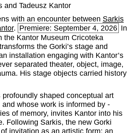
s and Tadeusz Kantor
ns with an encounter between
Sarkis
ntor
.
Premiere: September 4, 2026
In
h the ­Kantor Museum Cricoteka
transforms the Gorki’s stage and
an installation engaging with Kantor’s
ever separated theater, object, image,
uma. His stage objects carried history
 profoundly shaped conceptual art
 and whose work is informed by ­
ies of memory, invites Kantor into his
e. Following Sarkis, the new Gorki
of invitation as an artistic form: an