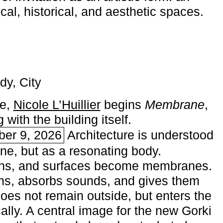
ical, historical, and aesthetic spaces.
dy, City
me,
Nicole L’Huillier
begins ­
Membrane
,
with the building itself.
ber 9, 2026
Architecture is understood
one, but as a resonating body.
ins, and surfaces become membranes.
ns, absorbs sounds, and gives them
does not remain outside, but enters the
ally. A central image for the new Gorki