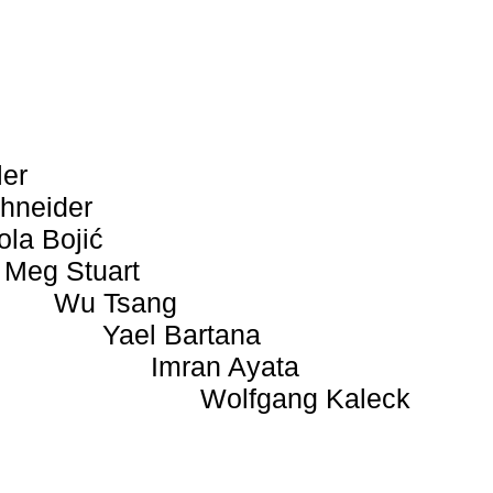
ler
hneider
ola Bojić
Meg Stuart
Wu Tsang
Yael Bartana
Imran Ayata
Wolfgang Kaleck