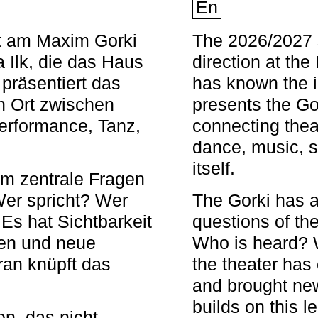
En
nt am Maxim Gorki
The 2026/2027 s
 Ilk, die das Haus
direction at th
 präsentiert das
has known the i
en Ort zwischen
presents the Go
Performance, Tanz,
connecting thea
dance, music, s
itself.
em zentrale Fragen
Wer spricht? Wer
The Gorki has a
s hat Sichtbarkeit
questions of th
en und neue
Who is heard? 
ran knüpft das
the theater has c
and brought new
builds on this l
n, das nicht