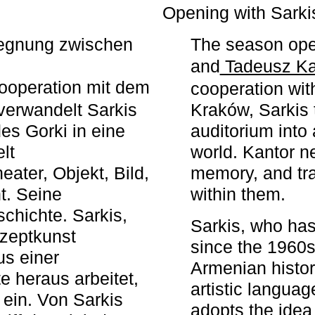
r
Opening with Sarki
egegnung zwischen
The season ope
and
Tadeusz Ka
ooperation mit dem
cooperation wit
erwandelt Sarkis
Kraków, Sarkis 
s Gorki in eine
auditorium into 
elt
world. Kantor n
ater, Objekt, Bild,
memory, and tra
t. Seine
within them.
chichte. Sarkis,
Sarkis, who has
nzeptkunst
since the 1960s
us einer
Armenian histor
e heraus arbeitet,
artistic languag
 ein. Von Sarkis
adopts the idea 