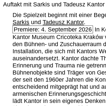
Auftakt mit Sarkis und Tadeusz Kanto
Die Spielzeit beginnt mit einer B
Sarkis
und
Tadeusz Kantor
.
Premiere: 4. September 2026
In K
Kantor Museum Cricoteka Kraków v
den Bühnen- und Zuschauerraum de
Installation, die sich mit Kantors W
auseinandersetzt. Kantor dachte The
Erinnerung und Trauma nie getrenn
Bühnenobjekte sind Träger von Ges
der seit den 1960er Jahren die Ko
entscheidend mitgeprägt hat und a
armenischen ­Erinnerungsgeschicht
lädt Kantor in sein eigenes Denken