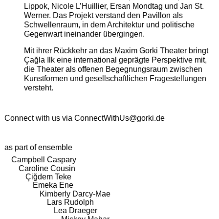
Lippok, Nicole L’Huillier, Ersan Mondtag und Jan St.
Werner. Das Projekt verstand den Pavillon als
Schwellenraum, in dem Architektur und politische
Gegenwart ineinander übergingen.
Mit ihrer Rückkehr an das Maxim Gorki Theater bringt
Çağla Ilk eine international geprägte Perspektive mit,
die Theater als offenen Begegnungsraum zwischen
Kunstformen und gesellschaftlichen Fragestellungen
versteht.
Connect with us via
ConnectWithUs@gorki.de
as part of ensemble
Campbell Caspary
Caroline Cousin
Çiğdem Teke
Emeka Ene
Kimberly Darcy-Mae
Lars Rudolph
Lea Draeger