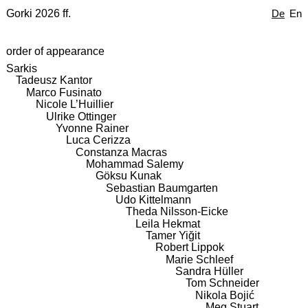
Gorki 2026 ff.
De
En
order of appearance
Sarkis
Tadeusz Kantor
Marco Fusinato
Nicole L’Huillier
Ulrike Ottinger
Yvonne Rainer
Luca Cerizza
Constanza Macras
Mohammad Salemy
Göksu Kunak
Sebastian Baumgarten
Udo Kittelmann
Theda Nilsson-Eicke
Leila Hekmat
Tamer Yiğit
Robert Lippok
Marie Schleef
Sandra Hüller
Tom Schneider
Nikola Bojić
Meg Stuart