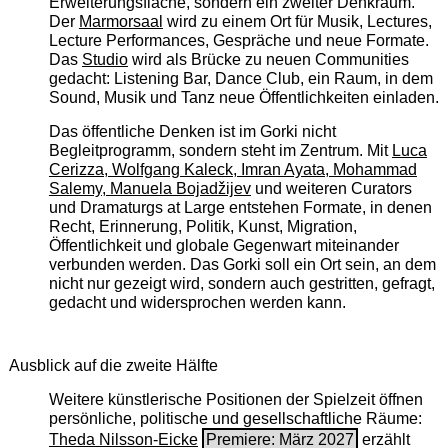
Erweiterungsfläche, sondern ein zweiter Denkraum.
Der
Marmorsaal
wird zu einem Ort für Musik, Lectures,
Lecture Performances, Gespräche und neue Formate.
Das
Studio
wird als Brücke zu neuen Communities
gedacht: Listening Bar, Dance Club, ein Raum, in dem
Sound, Musik und Tanz neue Öffentlichkeiten einladen.
Das öffentliche Denken ist im Gorki nicht
Begleitprogramm, sondern steht im Zentrum. Mit
Luca
Cerizza, Wolfgang Kaleck, Imran Ayata, Mohammad
Salemy, Manuela Bojadžijev
und weiteren Curators
und Dramaturgs at Large entstehen Formate, in denen
Recht, Erinnerung, Politik, Kunst, Migration,
Öffentlichkeit und globale Gegenwart miteinander
verbunden werden. Das Gorki soll ein Ort sein, an dem
nicht nur gezeigt wird, sondern auch gestritten, gefragt,
gedacht und widersprochen werden kann.
Ausblick auf die zweite Hälfte
Weitere künstlerische Positionen der Spielzeit öffnen
persönliche, politische und gesellschaftliche Räume:
Theda Nilsson-Eicke
Premiere: März 2027
erzählt