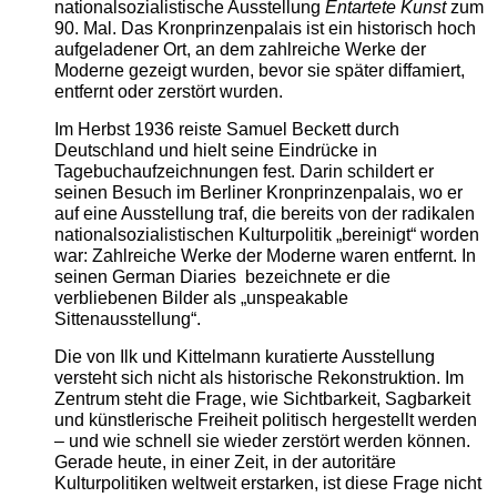
nationalsozialistische Ausstellung
Entartete Kunst
zum
90. Mal. Das Kronprinzenpalais ist ein historisch hoch
aufgeladener Ort, an dem zahlreiche Werke der
Moderne gezeigt wurden, bevor sie später diffamiert,
entfernt oder zerstört wurden.
Im Herbst 1936 reiste Samuel Beckett durch
Deutschland und hielt seine Eindrücke in
Tagebuchaufzeichnungen fest. Darin schildert er
seinen Besuch im Berliner Kronprinzenpalais, wo er
auf eine Ausstellung traf, die bereits von der radikalen
nationalsozialistischen Kulturpolitik „bereinigt“ worden
war: Zahlreiche Werke der Moderne waren entfernt. In
seinen German Diaries bezeichnete er die
verbliebenen Bilder als „unspeakable
Sittenausstellung“.
Die von Ilk und Kittelmann kuratierte Ausstellung
versteht sich nicht als historische Rekonstruktion. Im
Zentrum steht die Frage, wie Sichtbarkeit, Sagbarkeit
und künstlerische Freiheit politisch hergestellt werden
– und wie schnell sie wieder zerstört werden können.
Gerade heute, in einer Zeit, in der autoritäre
Kulturpolitiken weltweit erstarken, ist diese Frage nicht