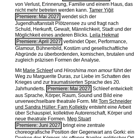
von Verlust, Erinnerung, Familie und einem Haus, das
nicht mehr betreten werden kann.
Tamer Yiğit
Premiere: Mai 2027
wendet sich der
Jugendhaftanstalt Plötzensee zu und fragt nach
Schuld, Herkunft, Gewalt, Männlichkeit, Stadt und der
Möglichkeit eines anderen Blicks.
Leila Hekmat
Premiere: April 2027
verbindet Oper, Performance,
Glamour, Bühnenbild, Kostüm und gesellschaftliche
Abgründe zu überbordenden, komischen, brutalen und
zugleich präzisen Formen der Analyse.
Mit
Marie Schleef
und
Hiroshima mon amour
führt der
Weg zu Marguerite Duras, zur Liebe im Schatten des
Krieges und zur traumatisierten Sprache des 20.
Jahrhunderts.
Premiere: Mai 2027
Schleef entwickelt
aus Sprache, Körper, Raum, Sound und Bild eine
unverwechselbare theatrale Form. Mit
Tom Schneider
und Sandra Hüller: Farn Kollektiv
entsteht eine Arbeit
über Schauspiel, kollektive Autorenschaft, Körper und
neue theatrale Formen.
Meg Stuart
Premiere: Juni 2027
bringt eine zentrale
choreografische Position der Gegenwart ans Gorki: ein
Denken des Körpers als offener, fragiler, politischer Ort.