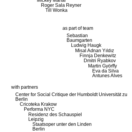
Mickey Mahar
Roger Sala Reyner
Till Wonka
as part of team
Sebastian
Baumgarten
Ludwig Haugk
Misal Adnan Yıldız
Finnja Denkewitz
Dmitri Ryabkov
Martin Györffy
Eva da Silva
Antunes Alves
with partners
Center for Social Critique der Humboldt Universität zu
Berlin
Cricoteka Krakow
Performa NYC
Residenz des Schauspiel
Leipzig
Staatsoper unter den Linden
Berlin