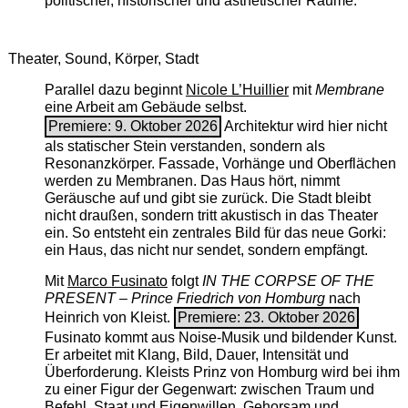
politischer, historischer und ästhetischer Räume.
Theater, Sound, Körper, Stadt
Parallel dazu beginnt
Nicole L’Huillier
mit ­
Membrane
eine Arbeit am Gebäude selbst.
Premiere: 9. Oktober 2026
Architektur wird hier nicht
als statischer Stein verstanden, sondern als
Resonanzkörper. Fassade, Vorhänge und Oberflächen
werden zu Membranen. Das Haus hört, nimmt
Geräusche auf und gibt sie zurück. Die Stadt bleibt
nicht draußen, sondern tritt akustisch in das Theater
ein. So entsteht ein zentrales Bild für das neue Gorki:
ein Haus, das nicht nur sendet, sondern empfängt.
Mit
Marco Fusinato
folgt
IN THE CORPSE OF THE
PRESENT – Prince Friedrich von Homburg
nach
Heinrich von Kleist.
Premiere: 23. Oktober 2026
Fusinato kommt aus Noise-Musik und bildender Kunst.
Er arbeitet mit Klang, Bild, Dauer, Intensität und
Überforderung. Kleists Prinz von Homburg wird bei ihm
zu einer Figur der Gegenwart: zwischen Traum und
Befehl, Staat und Eigenwillen, Gehorsam und