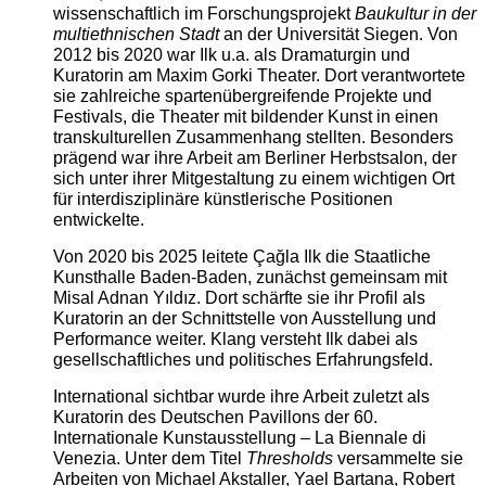
wissenschaftlich im Forschungsprojekt
Baukultur in der
multiethnischen Stadt
an der Universität Siegen. Von
2012 bis 2020 war Ilk u.a. als Dramaturgin und
Kuratorin am Maxim Gorki Theater. Dort verantwortete
sie zahlreiche spartenübergreifende Projekte und
Festivals, die Theater mit bildender Kunst in einen
transkulturellen Zusammenhang stellten. Besonders
prägend war ihre Arbeit am Berliner Herbstsalon, der
sich unter ihrer Mitgestaltung zu einem wichtigen Ort
für interdisziplinäre künstlerische Positionen
entwickelte.
Von 2020 bis 2025 leitete Çağla Ilk die Staatliche
Kunsthalle Baden-Baden, zunächst gemeinsam mit
Misal Adnan Yıldız. Dort schärfte sie ihr Profil als
Kuratorin an der Schnittstelle von Ausstellung und
Performance weiter. Klang versteht Ilk dabei als
gesellschaftliches und politisches Erfahrungsfeld.
International sichtbar wurde ihre Arbeit zuletzt als
Kuratorin des Deutschen Pavillons der 60.
Internationale Kunstausstellung – La Biennale di
Venezia. Unter dem Titel
Thresholds
versammelte sie
Arbeiten von Michael Akstaller, Yael Bartana, Robert