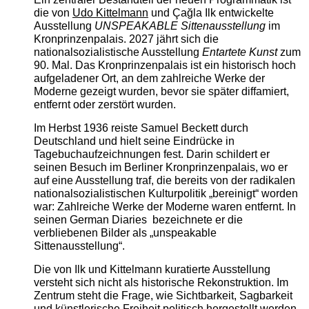
die von
Udo Kittelmann
und Çağla Ilk entwickelte
Ausstellung
UNSPEAKABLE Sittenausstellung
im
Kronprinzenpalais. 2027 jährt sich die
nationalsozialistische Ausstellung
Entartete Kunst
zum
90. Mal. Das Kronprinzenpalais ist ein historisch hoch
aufgeladener Ort, an dem zahlreiche Werke der
Moderne gezeigt wurden, bevor sie später diffamiert,
entfernt oder zerstört wurden.
Im Herbst 1936 reiste Samuel Beckett durch
Deutschland und hielt seine Eindrücke in
Tagebuchaufzeichnungen fest. Darin schildert er
seinen Besuch im Berliner Kronprinzenpalais, wo er
auf eine Ausstellung traf, die bereits von der radikalen
nationalsozialistischen Kulturpolitik „bereinigt“ worden
war: Zahlreiche Werke der Moderne waren entfernt. In
seinen German Diaries bezeichnete er die
verbliebenen Bilder als „unspeakable
Sittenausstellung“.
Die von Ilk und Kittelmann kuratierte Ausstellung
versteht sich nicht als historische Rekonstruktion. Im
Zentrum steht die Frage, wie Sichtbarkeit, Sagbarkeit
und künstlerische Freiheit politisch hergestellt werden