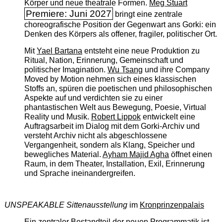
Körper und neue theatrale Formen.
Meg Stuart
Premiere: Juni 2027
bringt eine zentrale
choreografische Position der Gegenwart ans Gorki: ein
Denken des Körpers als offener, fragiler, politischer Ort.
Mit
Yael Bartana
entsteht eine neue Produktion zu
Ritual, Nation, Erinnerung, Gemeinschaft und
politischer Imagination.
Wu Tsang
und ihre Company
Moved by Motion nehmen sich eines klassischen
Stoffs an, spüren die poetischen und philosophischen
Aspekte auf und verdichten sie zu einer
phantastischen Welt aus Bewegung, Poesie, Virtual
Reality und Musik.
Robert Lippok
entwickelt eine
Auftragsarbeit im Dialog mit dem Gorki-Archiv und
versteht Archiv nicht als abgeschlossene
Vergangenheit, sondern als Klang, Speicher und
bewegliches Material.
Ayham Majid Agha
öffnet einen
Raum, in dem Theater, Installation, Exil, Erinnerung
und Sprache ineinandergreifen.
UNSPEAKABLE Sittenausstellung
im
Kronprinzenpalais
Ein zentraler Bestandteil der neuen Programmatik ist