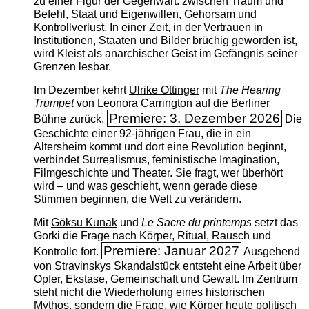
zu einer Figur der Gegenwart: zwischen Traum und
Befehl, Staat und Eigenwillen, Gehorsam und
Kontrollverlust. In einer Zeit, in der Vertrauen in
Institutionen, Staaten und Bilder brüchig geworden ist,
wird Kleist als anarchischer Geist im Gefängnis seiner
Grenzen lesbar.
Im Dezember kehrt
Ulrike Ottinger
mit
The ­Hearing
Trumpet
von Leonora Carrington auf die Berliner
Premiere: 3. Dezember 2026
Bühne zurück.
Die
Geschichte einer 92-jährigen Frau, die in ein
Altersheim kommt und dort eine Revolution beginnt,
verbindet Surrealismus, feministische Imagination,
Filmgeschichte und Theater. Sie fragt, wer überhört
wird – und was geschieht, wenn gerade diese
Stimmen beginnen, die Welt zu verändern.
Mit
Göksu Kunak
und
Le Sacre du printemps
setzt das
Gorki die Frage nach Körper, Ritual, Rausch und
Premiere: Januar 2027
Kontrolle fort.
Ausgehend
von Stravinskys Skandalstück entsteht eine Arbeit über
Opfer, Ekstase, Gemeinschaft und Gewalt. Im Zentrum
steht nicht die Wiederholung eines historischen
Mythos, sondern die Frage, wie Körper heute politisch