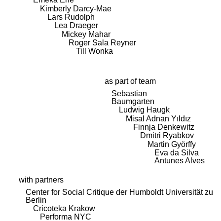
Kimberly Darcy-Mae
Lars Rudolph
Lea Draeger
Mickey Mahar
Roger Sala Reyner
Till Wonka
as part of team
Sebastian
Baumgarten
Ludwig Haugk
Misal Adnan Yıldız
Finnja Denkewitz
Dmitri Ryabkov
Martin Györffy
Eva da Silva
Antunes Alves
with partners
Center for Social Critique der Humboldt Universität zu
Berlin
Cricoteka Krakow
Performa NYC