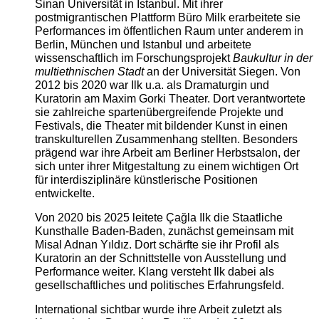
Sinan Universität in Istanbul. Mit ihrer
postmigrantischen Plattform Büro Milk erarbeitete sie
Performances im öffentlichen Raum unter anderem in
Berlin, München und Istanbul und arbeitete
wissenschaftlich im Forschungsprojekt
Baukultur in der
multiethnischen Stadt
an der Universität Siegen. Von
2012 bis 2020 war Ilk u.a. als Dramaturgin und
Kuratorin am Maxim Gorki Theater. Dort verantwortete
sie zahlreiche spartenübergreifende Projekte und
Festivals, die Theater mit bildender Kunst in einen
transkulturellen Zusammenhang stellten. Besonders
prägend war ihre Arbeit am Berliner Herbstsalon, der
sich unter ihrer Mitgestaltung zu einem wichtigen Ort
für interdisziplinäre künstlerische Positionen
entwickelte.
Von 2020 bis 2025 leitete Çağla Ilk die Staatliche
Kunsthalle Baden-Baden, zunächst gemeinsam mit
Misal Adnan Yıldız. Dort schärfte sie ihr Profil als
Kuratorin an der Schnittstelle von Ausstellung und
Performance weiter. Klang versteht Ilk dabei als
gesellschaftliches und politisches Erfahrungsfeld.
International sichtbar wurde ihre Arbeit zuletzt als