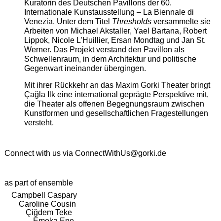
Kuratorin des Deutschen Pavillons der 60.
Internationale Kunstausstellung – La Biennale di
Venezia. Unter dem Titel
Thresholds
versammelte sie
Arbeiten von Michael Akstaller, Yael Bartana, Robert
Lippok, Nicole L’Huillier, Ersan Mondtag und Jan St.
Werner. Das Projekt verstand den Pavillon als
Schwellenraum, in dem Architektur und politische
Gegenwart ineinander übergingen.
Mit ihrer Rückkehr an das Maxim Gorki Theater bringt
Çağla Ilk eine international geprägte Perspektive mit,
die Theater als offenen Begegnungsraum zwischen
Kunstformen und gesellschaftlichen Fragestellungen
versteht.
Connect with us via
ConnectWithUs@gorki.de
as part of ensemble
Campbell Caspary
Caroline Cousin
Çiğdem Teke
Emeka Ene