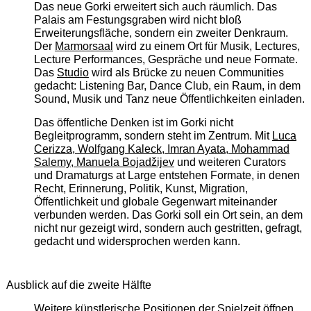
Das neue Gorki erweitert sich auch räumlich. Das
Palais am Festungsgraben wird nicht bloß
Erweiterungsfläche, sondern ein zweiter Denkraum.
Der
Marmorsaal
wird zu einem Ort für Musik, Lectures,
Lecture Performances, Gespräche und neue Formate.
Das
Studio
wird als Brücke zu neuen Communities
gedacht: Listening Bar, Dance Club, ein Raum, in dem
Sound, Musik und Tanz neue Öffentlichkeiten einladen.
Das öffentliche Denken ist im Gorki nicht
Begleitprogramm, sondern steht im Zentrum. Mit
Luca
Cerizza, Wolfgang Kaleck, Imran Ayata, Mohammad
Salemy, Manuela Bojadžijev
und weiteren Curators
und Dramaturgs at Large entstehen Formate, in denen
Recht, Erinnerung, Politik, Kunst, Migration,
Öffentlichkeit und globale Gegenwart miteinander
verbunden werden. Das Gorki soll ein Ort sein, an dem
nicht nur gezeigt wird, sondern auch gestritten, gefragt,
gedacht und widersprochen werden kann.
Ausblick auf die zweite Hälfte
Weitere künstlerische Positionen der Spielzeit öffnen