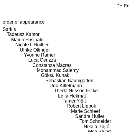
De
En
order of appearance
Sarkis
Tadeusz Kantor
Marco Fusinato
Nicole L’Huillier
Ulrike Ottinger
Yvonne Rainer
Luca Cerizza
Constanza Macras
Mohammad Salemy
Göksu Kunak
Sebastian Baumgarten
Udo Kittelmann
Theda Nilsson-Eicke
Leila Hekmat
Tamer Yiğit
Robert Lippok
Marie Schleef
Sandra Hüller
Tom Schneider
Nikola Bojić
Meg Stuart