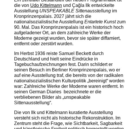
die von
Udo Kittelmann
und Çağla Ilk entwickelte
Ausstellung
UNSPEAKABLE Sittenausstellung
im
Kronprinzenpalais. 2027 jährt sich die
nationalsozialistische Ausstellung
Entartete Kunst
zum
90. Mal. Das Kronprinzenpalais ist ein historisch hoch
aufgeladener Ort, an dem zahlreiche Werke der
Moderne gezeigt wurden, bevor sie später diffamiert,
entfernt oder zerstört wurden.
Im Herbst 1936 reiste Samuel Beckett durch
Deutschland und hielt seine Eindrücke in
Tagebuchaufzeichnungen fest. Darin schildert er
seinen Besuch im Berliner Kronprinzenpalais, wo er
auf eine Ausstellung traf, die bereits von der radikalen
nationalsozialistischen Kulturpolitik „bereinigt“ worden
war: Zahlreiche Werke der Moderne waren entfernt. In
seinen German Diaries bezeichnete er die
verbliebenen Bilder als „unspeakable
Sittenausstellung“.
Die von Ilk und Kittelmann kuratierte Ausstellung
versteht sich nicht als historische Rekonstruktion. Im
Zentrum steht die Frage, wie Sichtbarkeit, Sagbarkeit
und künstlerische Freiheit politisch hergestellt werden