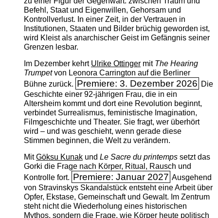
zu einer Figur der Gegenwart: zwischen Traum und
Befehl, Staat und Eigenwillen, Gehorsam und
Kontrollverlust. In einer Zeit, in der Vertrauen in
Institutionen, Staaten und Bilder brüchig geworden ist,
wird Kleist als anarchischer Geist im Gefängnis seiner
Grenzen lesbar.
Im Dezember kehrt
Ulrike Ottinger
mit
The ­Hearing
Trumpet
von Leonora Carrington auf die Berliner
Premiere: 3. Dezember 2026
Bühne zurück.
Die
Geschichte einer 92-jährigen Frau, die in ein
Altersheim kommt und dort eine Revolution beginnt,
verbindet Surrealismus, feministische Imagination,
Filmgeschichte und Theater. Sie fragt, wer überhört
wird – und was geschieht, wenn gerade diese
Stimmen beginnen, die Welt zu verändern.
Mit
Göksu Kunak
und
Le Sacre du printemps
setzt das
Gorki die Frage nach Körper, Ritual, Rausch und
Premiere: Januar 2027
Kontrolle fort.
Ausgehend
von Stravinskys Skandalstück entsteht eine Arbeit über
Opfer, Ekstase, Gemeinschaft und Gewalt. Im Zentrum
steht nicht die Wiederholung eines historischen
Mythos, sondern die Frage, wie Körper heute politisch