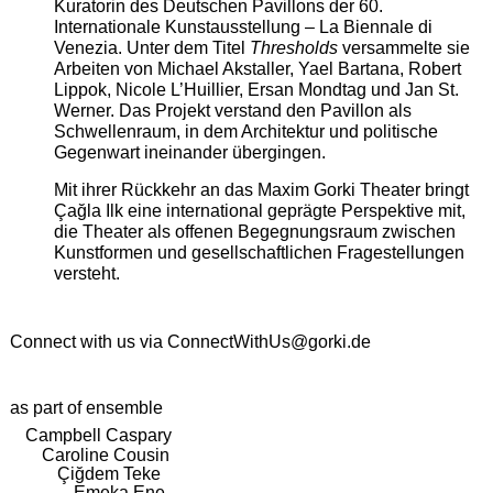
Kuratorin des Deutschen Pavillons der 60.
Internationale Kunstausstellung – La Biennale di
Venezia. Unter dem Titel
Thresholds
versammelte sie
Arbeiten von Michael Akstaller, Yael Bartana, Robert
Lippok, Nicole L’Huillier, Ersan Mondtag und Jan St.
Werner. Das Projekt verstand den Pavillon als
Schwellenraum, in dem Architektur und politische
Gegenwart ineinander übergingen.
Mit ihrer Rückkehr an das Maxim Gorki Theater bringt
Çağla Ilk eine international geprägte Perspektive mit,
die Theater als offenen Begegnungsraum zwischen
Kunstformen und gesellschaftlichen Fragestellungen
versteht.
Connect with us via
ConnectWithUs@gorki.de
as part of ensemble
Campbell Caspary
Caroline Cousin
Çiğdem Teke
Emeka Ene