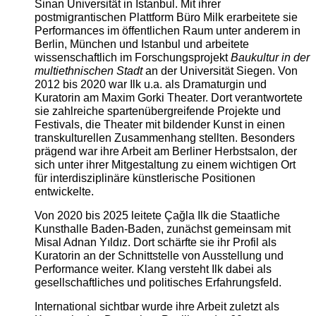
Sinan Universität in Istanbul. Mit ihrer
postmigrantischen Plattform Büro Milk erarbeitete sie
Performances im öffentlichen Raum unter anderem in
Berlin, München und Istanbul und arbeitete
wissenschaftlich im Forschungsprojekt
Baukultur in der
multiethnischen Stadt
an der Universität Siegen. Von
2012 bis 2020 war Ilk u.a. als Dramaturgin und
Kuratorin am Maxim Gorki Theater. Dort verantwortete
sie zahlreiche spartenübergreifende Projekte und
Festivals, die Theater mit bildender Kunst in einen
transkulturellen Zusammenhang stellten. Besonders
prägend war ihre Arbeit am Berliner Herbstsalon, der
sich unter ihrer Mitgestaltung zu einem wichtigen Ort
für interdisziplinäre künstlerische Positionen
entwickelte.
Von 2020 bis 2025 leitete Çağla Ilk die Staatliche
Kunsthalle Baden-Baden, zunächst gemeinsam mit
Misal Adnan Yıldız. Dort schärfte sie ihr Profil als
Kuratorin an der Schnittstelle von Ausstellung und
Performance weiter. Klang versteht Ilk dabei als
gesellschaftliches und politisches Erfahrungsfeld.
International sichtbar wurde ihre Arbeit zuletzt als