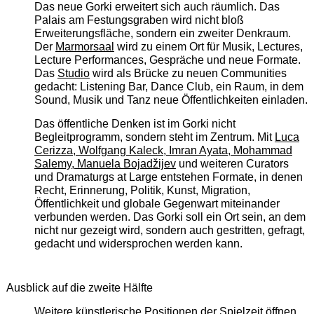
Das neue Gorki erweitert sich auch räumlich. Das
Palais am Festungsgraben wird nicht bloß
Erweiterungsfläche, sondern ein zweiter Denkraum.
Der
Marmorsaal
wird zu einem Ort für Musik, Lectures,
Lecture Performances, Gespräche und neue Formate.
Das
Studio
wird als Brücke zu neuen Communities
gedacht: Listening Bar, Dance Club, ein Raum, in dem
Sound, Musik und Tanz neue Öffentlichkeiten einladen.
Das öffentliche Denken ist im Gorki nicht
Begleitprogramm, sondern steht im Zentrum. Mit
Luca
Cerizza, Wolfgang Kaleck, Imran Ayata, Mohammad
Salemy, Manuela Bojadžijev
und weiteren Curators
und Dramaturgs at Large entstehen Formate, in denen
Recht, Erinnerung, Politik, Kunst, Migration,
Öffentlichkeit und globale Gegenwart miteinander
verbunden werden. Das Gorki soll ein Ort sein, an dem
nicht nur gezeigt wird, sondern auch gestritten, gefragt,
gedacht und widersprochen werden kann.
Ausblick auf die zweite Hälfte
Weitere künstlerische Positionen der Spielzeit öffnen