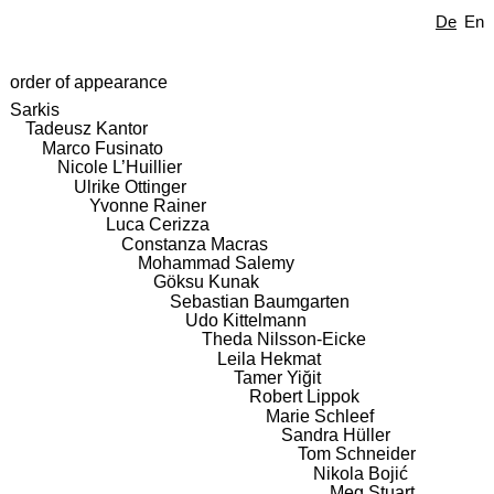
De
En
order of appearance
Sarkis
Tadeusz Kantor
Marco Fusinato
Nicole L’Huillier
Ulrike Ottinger
Yvonne Rainer
Luca Cerizza
Constanza Macras
Mohammad Salemy
Göksu Kunak
Sebastian Baumgarten
Udo Kittelmann
Theda Nilsson-Eicke
Leila Hekmat
Tamer Yiğit
Robert Lippok
Marie Schleef
Sandra Hüller
Tom Schneider
Nikola Bojić
Meg Stuart