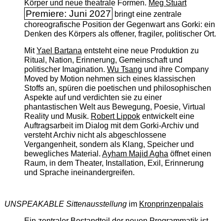
Körper und neue theatrale Formen.
Meg Stuart
Premiere: Juni 2027
bringt eine zentrale
choreografische Position der Gegenwart ans Gorki: ein
Denken des Körpers als offener, fragiler, politischer Ort.
Mit
Yael Bartana
entsteht eine neue Produktion zu
Ritual, Nation, Erinnerung, Gemeinschaft und
politischer Imagination.
Wu Tsang
und ihre Company
Moved by Motion nehmen sich eines klassischen
Stoffs an, spüren die poetischen und philosophischen
Aspekte auf und verdichten sie zu einer
phantastischen Welt aus Bewegung, Poesie, Virtual
Reality und Musik.
Robert Lippok
entwickelt eine
Auftragsarbeit im Dialog mit dem Gorki-Archiv und
versteht Archiv nicht als abgeschlossene
Vergangenheit, sondern als Klang, Speicher und
bewegliches Material.
Ayham Majid Agha
öffnet einen
Raum, in dem Theater, Installation, Exil, Erinnerung
und Sprache ineinandergreifen.
UNSPEAKABLE Sittenausstellung
im
Kronprinzenpalais
Ein zentraler Bestandteil der neuen Programmatik ist