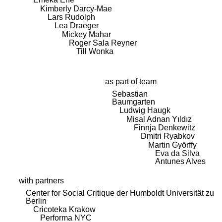
Kimberly Darcy-Mae
Lars Rudolph
Lea Draeger
Mickey Mahar
Roger Sala Reyner
Till Wonka
as part of team
Sebastian
Baumgarten
Ludwig Haugk
Misal Adnan Yıldız
Finnja Denkewitz
Dmitri Ryabkov
Martin Györffy
Eva da Silva
Antunes Alves
with partners
Center for Social Critique der Humboldt Universität zu
Berlin
Cricoteka Krakow
Performa NYC