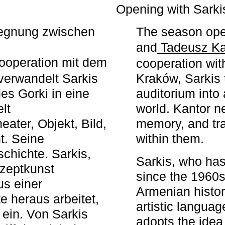
r
Opening with Sarki
egegnung zwischen
The season ope
and
Tadeusz Ka
ooperation mit dem
cooperation wit
erwandelt Sarkis
Kraków, Sarkis 
s Gorki in eine
auditorium into 
elt
world. Kantor n
ater, Objekt, Bild,
memory, and tra
t. Seine
within them.
chichte. Sarkis,
Sarkis, who has
nzeptkunst
since the 1960s
us einer
Armenian histor
e heraus arbeitet,
artistic languag
 ein. Von Sarkis
adopts the idea 