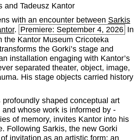
s and Tadeusz Kantor
ns with an encounter between
Sarkis
ntor
.
Premiere: September 4, 2026
In
h the ­Kantor Museum Cricoteka
transforms the Gorki’s stage and
an installation engaging with Kantor’s
ever separated theater, object, image,
uma. His stage objects carried history
 profoundly shaped conceptual art
 and whose work is informed by ­
ies of memory, invites Kantor into his
e. Following Sarkis, the new Gorki
of invitation as an artistic form: an