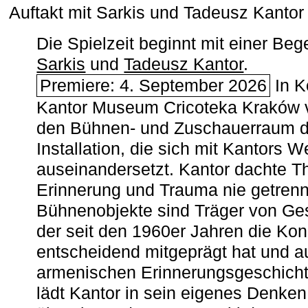
Auftakt mit Sarkis und Tadeusz Kanto
Die Spielzeit beginnt mit einer B
Sarkis
und
Tadeusz Kantor
.
Premiere: 4. September 2026
In K
Kantor Museum Cricoteka Kraków v
den Bühnen- und Zuschauerraum de
Installation, die sich mit Kantors W
auseinandersetzt. Kantor dachte The
Erinnerung und Trauma nie getrenn
Bühnenobjekte sind Träger von Ges
der seit den 1960er Jahren die Ko
entscheidend mitgeprägt hat und a
armenischen ­Erinnerungsgeschicht
lädt Kantor in sein eigenes Denken