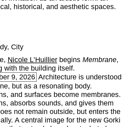
ical, historical, and aesthetic spaces.
dy, City
me,
Nicole L’Huillier
begins ­
Membrane
,
with the building itself.
ber 9, 2026
Architecture is understood
one, but as a resonating body.
ins, and surfaces become membranes.
ns, absorbs sounds, and gives them
does not remain outside, but enters the
ally. A central image for the new Gorki