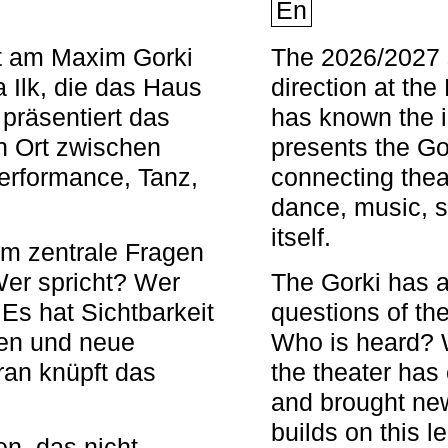
En
nt am Maxim Gorki
The 2026/2027 s
 Ilk, die das Haus
direction at th
 präsentiert das
has known the i
en Ort zwischen
presents the Go
Performance, Tanz,
connecting thea
dance, music, s
itself.
em zentrale Fragen
Wer spricht? Wer
The Gorki has a
s hat Sichtbarkeit
questions of th
en und neue
Who is heard? 
ran knüpft das
the theater has c
and brought new
builds on this l
n, das nicht