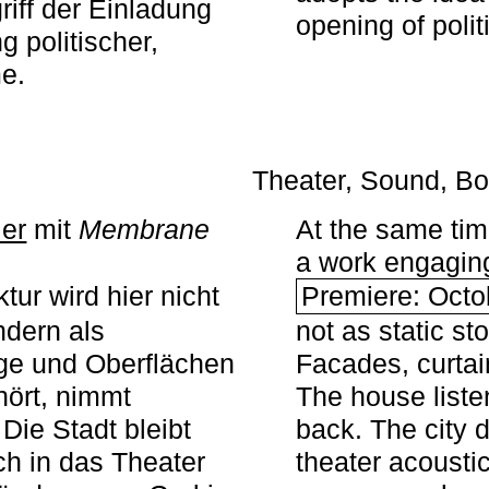
iff der Einladung
opening of polit
g politischer,
me.
Theater, Sound, Bo
ier
mit ­
Membrane
At the same ti
a work engaging 
tur wird hier nicht
Premiere: Octo
ndern als
not as static st
ge und Oberflächen
Facades, curta
ört, nimmt
The house liste
Die Stadt bleibt
back. The city 
sch in das Theater
theater acoustic