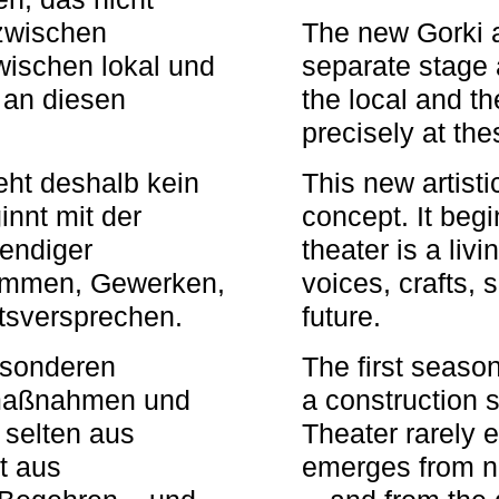
zwischen
The new Gorki 
wischen lokal und
separate stage 
u an diesen
the local and th
precisely at th
eht deshalb kein
This new artisti
nnt mit der
concept. It begi
bendiger
theater is a li
timmen, Gewerken,
voices, crafts,
tsversprechen.
future.
besonderen
The first seaso
rmaßnahmen und
a construction s
 selten aus
Theater rarely 
t aus
emerges from ne