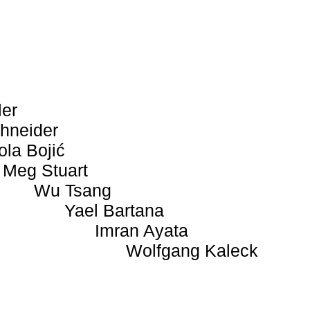
ler
hneider
ola Bojić
Meg Stuart
Wu Tsang
Yael Bartana
Imran Ayata
Wolfgang Kaleck