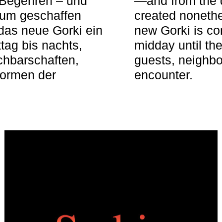
 Begehren – und
—and from the q
aum geschaffen
created nonethel
das neue Gorki ein
new Gorki is c
tag bis nachts,
midday until the
achbarschaften,
guests, neighbo
Formen der
encounter.