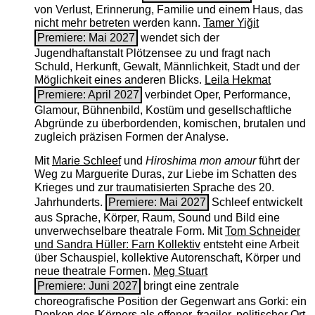
von Verlust, Erinnerung, Familie und einem Haus, das
nicht mehr betreten werden kann.
Tamer Yiğit
Premiere: Mai 2027
wendet sich der
Jugendhaftanstalt Plötzensee zu und fragt nach
Schuld, Herkunft, Gewalt, Männlichkeit, Stadt und der
Möglichkeit eines anderen Blicks.
Leila Hekmat
Premiere: April 2027
verbindet Oper, Performance,
Glamour, Bühnenbild, Kostüm und gesellschaftliche
Abgründe zu überbordenden, komischen, brutalen und
zugleich präzisen Formen der Analyse.
Mit
Marie Schleef
und
Hiroshima mon amour
führt der
Weg zu Marguerite Duras, zur Liebe im Schatten des
Krieges und zur traumatisierten Sprache des 20.
Jahrhunderts.
Premiere: Mai 2027
Schleef entwickelt
aus Sprache, Körper, Raum, Sound und Bild eine
unverwechselbare theatrale Form. Mit
Tom Schneider
und Sandra Hüller: Farn Kollektiv
entsteht eine Arbeit
über Schauspiel, kollektive Autorenschaft, Körper und
neue theatrale Formen.
Meg Stuart
Premiere: Juni 2027
bringt eine zentrale
choreografische Position der Gegenwart ans Gorki: ein
Denken des Körpers als offener, fragiler, politischer Ort.