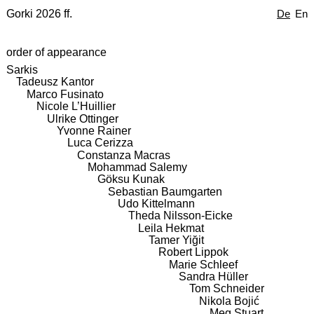
Gorki 2026 ff.
De
En
order of appearance
Sarkis
Tadeusz Kantor
Marco Fusinato
Nicole L’Huillier
Ulrike Ottinger
Yvonne Rainer
Luca Cerizza
Constanza Macras
Mohammad Salemy
Göksu Kunak
Sebastian Baumgarten
Udo Kittelmann
Theda Nilsson-Eicke
Leila Hekmat
Tamer Yiğit
Robert Lippok
Marie Schleef
Sandra Hüller
Tom Schneider
Nikola Bojić
Meg Stuart