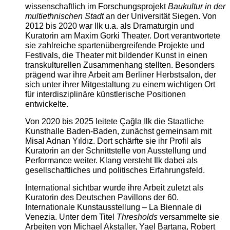
wissenschaftlich im Forschungsprojekt
Baukultur in der
multiethnischen Stadt
an der Universität Siegen. Von
2012 bis 2020 war Ilk u.a. als Dramaturgin und
Kuratorin am Maxim Gorki Theater. Dort verantwortete
sie zahlreiche spartenübergreifende Projekte und
Festivals, die Theater mit bildender Kunst in einen
transkulturellen Zusammenhang stellten. Besonders
prägend war ihre Arbeit am Berliner Herbstsalon, der
sich unter ihrer Mitgestaltung zu einem wichtigen Ort
für interdisziplinäre künstlerische Positionen
entwickelte.
Von 2020 bis 2025 leitete Çağla Ilk die Staatliche
Kunsthalle Baden-Baden, zunächst gemeinsam mit
Misal Adnan Yıldız. Dort schärfte sie ihr Profil als
Kuratorin an der Schnittstelle von Ausstellung und
Performance weiter. Klang versteht Ilk dabei als
gesellschaftliches und politisches Erfahrungsfeld.
International sichtbar wurde ihre Arbeit zuletzt als
Kuratorin des Deutschen Pavillons der 60.
Internationale Kunstausstellung – La Biennale di
Venezia. Unter dem Titel
Thresholds
versammelte sie
Arbeiten von Michael Akstaller, Yael Bartana, Robert