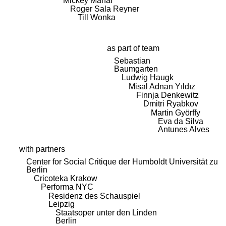
Mickey Mahar
Roger Sala Reyner
Till Wonka
as part of team
Sebastian
Baumgarten
Ludwig Haugk
Misal Adnan Yıldız
Finnja Denkewitz
Dmitri Ryabkov
Martin Györffy
Eva da Silva
Antunes Alves
with partners
Center for Social Critique der Humboldt Universität zu
Berlin
Cricoteka Krakow
Performa NYC
Residenz des Schauspiel
Leipzig
Staatsoper unter den Linden
Berlin