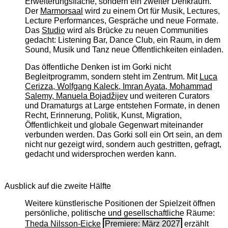
Erweiterungsfläche, sondern ein zweiter Denkraum.
Der
Marmorsaal
wird zu einem Ort für Musik, Lectures,
Lecture Performances, Gespräche und neue Formate.
Das
Studio
wird als Brücke zu neuen Communities
gedacht: Listening Bar, Dance Club, ein Raum, in dem
Sound, Musik und Tanz neue Öffentlichkeiten einladen.
Das öffentliche Denken ist im Gorki nicht
Begleitprogramm, sondern steht im Zentrum. Mit
Luca
Cerizza, Wolfgang Kaleck, Imran Ayata, Mohammad
Salemy, Manuela Bojadžijev
und weiteren Curators
und Dramaturgs at Large entstehen Formate, in denen
Recht, Erinnerung, Politik, Kunst, Migration,
Öffentlichkeit und globale Gegenwart miteinander
verbunden werden. Das Gorki soll ein Ort sein, an dem
nicht nur gezeigt wird, sondern auch gestritten, gefragt,
gedacht und widersprochen werden kann.
Ausblick auf die zweite Hälfte
Weitere künstlerische Positionen der Spielzeit öffnen
persönliche, politische und gesellschaftliche Räume:
Theda Nilsson-Eicke
Premiere: März 2027
erzählt