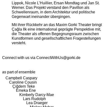
Lippok, Nicole L’Huillier, Ersan Mondtag und Jan St.
Werner. Das Projekt verstand den Pavillon als
Schwellenraum, in dem Architektur und politische
Gegenwart ineinander übergingen.
Mit ihrer Rückkehr an das Maxim Gorki Theater bringt
Çağla Ilk eine international geprägte Perspektive mit,
die Theater als offenen Begegnungsraum zwischen
Kunstformen und gesellschaftlichen Fragestellungen
versteht.
Connect with us via
ConnectWithUs@gorki.de
as part of ensemble
Campbell Caspary
Caroline Cousin
Çiğdem Teke
Emeka Ene
Kimberly Darcy-Mae
Lars Rudolph
Lea Draeger