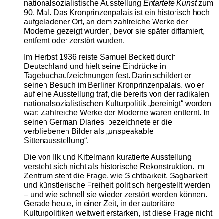
nationalsozialistische Ausstellung
Entartete Kunst
zum
90. Mal. Das Kronprinzenpalais ist ein historisch hoch
aufgeladener Ort, an dem zahlreiche Werke der
Moderne gezeigt wurden, bevor sie später diffamiert,
entfernt oder zerstört wurden.
Im Herbst 1936 reiste Samuel Beckett durch
Deutschland und hielt seine Eindrücke in
Tagebuchaufzeichnungen fest. Darin schildert er
seinen Besuch im Berliner Kronprinzenpalais, wo er
auf eine Ausstellung traf, die bereits von der radikalen
nationalsozialistischen Kulturpolitik „bereinigt“ worden
war: Zahlreiche Werke der Moderne waren entfernt. In
seinen German Diaries bezeichnete er die
verbliebenen Bilder als „unspeakable
Sittenausstellung“.
Die von Ilk und Kittelmann kuratierte Ausstellung
versteht sich nicht als historische Rekonstruktion. Im
Zentrum steht die Frage, wie Sichtbarkeit, Sagbarkeit
und künstlerische Freiheit politisch hergestellt werden
– und wie schnell sie wieder zerstört werden können.
Gerade heute, in einer Zeit, in der autoritäre
Kulturpolitiken weltweit erstarken, ist diese Frage nicht