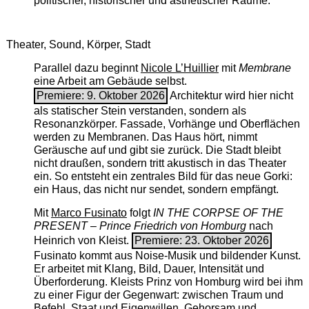
politischer, historischer und ästhetischer Räume.
Theater, Sound, Körper, Stadt
Parallel dazu beginnt
Nicole L’Huillier
mit ­
Membrane
eine Arbeit am Gebäude selbst.
Premiere: 9. Oktober 2026
Architektur wird hier nicht
als statischer Stein verstanden, sondern als
Resonanzkörper. Fassade, Vorhänge und Oberflächen
werden zu Membranen. Das Haus hört, nimmt
Geräusche auf und gibt sie zurück. Die Stadt bleibt
nicht draußen, sondern tritt akustisch in das Theater
ein. So entsteht ein zentrales Bild für das neue Gorki:
ein Haus, das nicht nur sendet, sondern empfängt.
Mit
Marco Fusinato
folgt
IN THE CORPSE OF THE
PRESENT – Prince Friedrich von Homburg
nach
Heinrich von Kleist.
Premiere: 23. Oktober 2026
Fusinato kommt aus Noise-Musik und bildender Kunst.
Er arbeitet mit Klang, Bild, Dauer, Intensität und
Überforderung. Kleists Prinz von Homburg wird bei ihm
zu einer Figur der Gegenwart: zwischen Traum und
Befehl, Staat und Eigenwillen, Gehorsam und