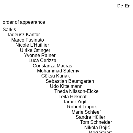
De
En
order of appearance
Sarkis
Tadeusz Kantor
Marco Fusinato
Nicole L’Huillier
Ulrike Ottinger
Yvonne Rainer
Luca Cerizza
Constanza Macras
Mohammad Salemy
Göksu Kunak
Sebastian Baumgarten
Udo Kittelmann
Theda Nilsson-Eicke
Leila Hekmat
Tamer Yiğit
Robert Lippok
Marie Schleef
Sandra Hüller
Tom Schneider
Nikola Bojić
Meg Stuart