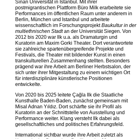
Sinan Universität in Istanbul. Mit ihrer
postmigrantischen Plattform Büro Milk erarbeitete sie
Performances im öffentlichen Raum unter anderem in
Berlin, München und Istanbul und arbeitete
wissenschaftlich im Forschungsprojekt
Baukultur in der
multiethnischen Stadt
an der Universität Siegen. Von
2012 bis 2020 war Ilk u.a. als Dramaturgin und
Kuratorin am Maxim Gorki Theater. Dort verantwortete
sie zahlreiche spartenübergreifende Projekte und
Festivals, die Theater mit bildender Kunst in einen
transkulturellen Zusammenhang stellten. Besonders
prägend war ihre Arbeit am Berliner Herbstsalon, der
sich unter ihrer Mitgestaltung zu einem wichtigen Ort
für interdisziplinäre künstlerische Positionen
entwickelte.
Von 2020 bis 2025 leitete Çağla Ilk die Staatliche
Kunsthalle Baden-Baden, zunächst gemeinsam mit
Misal Adnan Yıldız. Dort schärfte sie ihr Profil als
Kuratorin an der Schnittstelle von Ausstellung und
Performance weiter. Klang versteht Ilk dabei als
gesellschaftliches und politisches Erfahrungsfeld.
International sichtbar wurde ihre Arbeit zuletzt als