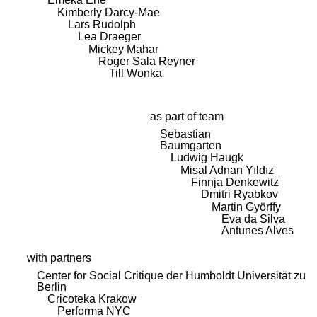
Kimberly Darcy-Mae
Lars Rudolph
Lea Draeger
Mickey Mahar
Roger Sala Reyner
Till Wonka
as part of team
Sebastian
Baumgarten
Ludwig Haugk
Misal Adnan Yıldız
Finnja Denkewitz
Dmitri Ryabkov
Martin Györffy
Eva da Silva
Antunes Alves
with partners
Center for Social Critique der Humboldt Universität zu
Berlin
Cricoteka Krakow
Performa NYC