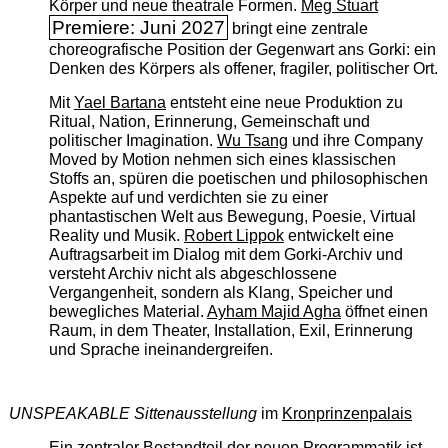
Körper und neue theatrale Formen.
Meg Stuart
Premiere: Juni 2027
bringt eine zentrale
choreografische Position der Gegenwart ans Gorki: ein
Denken des Körpers als offener, fragiler, politischer Ort.
Mit
Yael Bartana
entsteht eine neue Produktion zu
Ritual, Nation, Erinnerung, Gemeinschaft und
politischer Imagination.
Wu Tsang
und ihre Company
Moved by Motion nehmen sich eines klassischen
Stoffs an, spüren die poetischen und philosophischen
Aspekte auf und verdichten sie zu einer
phantastischen Welt aus Bewegung, Poesie, Virtual
Reality und Musik.
Robert Lippok
entwickelt eine
Auftragsarbeit im Dialog mit dem Gorki-Archiv und
versteht Archiv nicht als abgeschlossene
Vergangenheit, sondern als Klang, Speicher und
bewegliches Material.
Ayham Majid Agha
öffnet einen
Raum, in dem Theater, Installation, Exil, Erinnerung
und Sprache ineinandergreifen.
UNSPEAKABLE Sittenausstellung
im
Kronprinzenpalais
Ein zentraler Bestandteil der neuen Programmatik ist