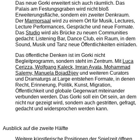
Das neue Gorki erweitert sich auch räumlich. Das
Palais am Festungsgraben wird nicht bloß
Erweiterungsfläche, sondern ein zweiter Denkraum.
Der
Marmorsaal
wird zu einem Ort für Musik, Lectures,
Lecture Performances, Gespräche und neue Formate.
Das
Studio
wird als Brücke zu neuen Communities
gedacht: Listening Bar, Dance Club, ein Raum, in dem
Sound, Musik und Tanz neue Öffentlichkeiten einladen.
Das öffentliche Denken ist im Gorki nicht
Begleitprogramm, sondern steht im Zentrum. Mit
Luca
Cerizza, Wolfgang Kaleck, Imran Ayata, Mohammad
Salemy, Manuela Bojadžijev
und weiteren Curators
und Dramaturgs at Large entstehen Formate, in denen
Recht, Erinnerung, Politik, Kunst, Migration,
Öffentlichkeit und globale Gegenwart miteinander
verbunden werden. Das Gorki soll ein Ort sein, an dem
nicht nur gezeigt wird, sondern auch gestritten, gefragt,
gedacht und widersprochen werden kann.
Ausblick auf die zweite Hälfte
Weitere künstlerische Positionen der Spielzeit öffnen