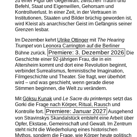
zu einer Figur der Gegenwart: zwischen Traum und
Befehl, Staat und Eigenwillen, Gehorsam und
Kontrollverlust. In einer Zeit, in der Vertrauen in
Institutionen, Staaten und Bilder brüchig geworden ist,
wird Kleist als anarchischer Geist im Gefängnis seiner
Grenzen lesbar.
Im Dezember kehrt
Ulrike Ottinger
mit
The ­Hearing
Trumpet
von Leonora Carrington auf die Berliner
Premiere: 3. Dezember 2026
Bühne zurück.
Die
Geschichte einer 92-jährigen Frau, die in ein
Altersheim kommt und dort eine Revolution beginnt,
verbindet Surrealismus, feministische Imagination,
Filmgeschichte und Theater. Sie fragt, wer überhört
wird – und was geschieht, wenn gerade diese
Stimmen beginnen, die Welt zu verändern.
Mit
Göksu Kunak
und
Le Sacre du printemps
setzt das
Gorki die Frage nach Körper, Ritual, Rausch und
Premiere: Januar 2027
Kontrolle fort.
Ausgehend
von Stravinskys Skandalstück entsteht eine Arbeit über
Opfer, Ekstase, Gemeinschaft und Gewalt. Im Zentrum
steht nicht die Wiederholung eines historischen
Mythos, sondern die Frage, wie Körper heute politisch