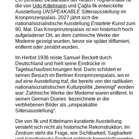
die von
Udo Kittelmann
und Çağla Ilk entwickelte
Ausstellung
UNSPEAKABLE Sittenausstellung
im
Kronprinzenpalais. 2027 jährt sich die
nationalsozialistische Ausstellung
Entartete Kunst
zum
90. Mal. Das Kronprinzenpalais ist ein historisch hoch
aufgeladener Ort, an dem zahlreiche Werke der
Moderne gezeigt wurden, bevor sie später diffamiert,
entfernt oder zerstört wurden.
Im Herbst 1936 reiste Samuel Beckett durch
Deutschland und hielt seine Eindrücke in
Tagebuchaufzeichnungen fest. Darin schildert er
seinen Besuch im Berliner Kronprinzenpalais, wo er
auf eine Ausstellung traf, die bereits von der radikalen
nationalsozialistischen Kulturpolitik „bereinigt“ worden
war: Zahlreiche Werke der Moderne waren entfernt. In
seinen German Diaries bezeichnete er die
verbliebenen Bilder als „unspeakable
Sittenausstellung“.
Die von Ilk und Kittelmann kuratierte Ausstellung
versteht sich nicht als historische Rekonstruktion. Im
Zentrum steht die Frage, wie Sichtbarkeit, Sagbarkeit
und künstlerische Freiheit politisch hergestellt werden