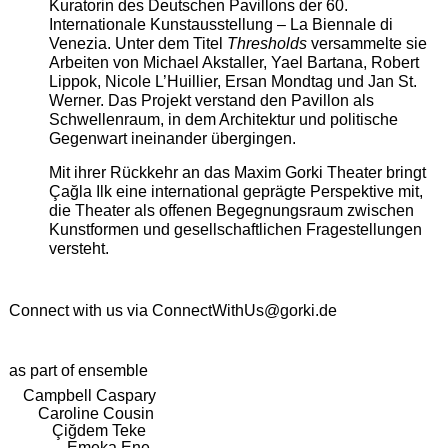
Kuratorin des Deutschen Pavillons der 60.
Internationale Kunstausstellung – La Biennale di
Venezia. Unter dem Titel
Thresholds
versammelte sie
Arbeiten von Michael Akstaller, Yael Bartana, Robert
Lippok, Nicole L’Huillier, Ersan Mondtag und Jan St.
Werner. Das Projekt verstand den Pavillon als
Schwellenraum, in dem Architektur und politische
Gegenwart ineinander übergingen.
Mit ihrer Rückkehr an das Maxim Gorki Theater bringt
Çağla Ilk eine international geprägte Perspektive mit,
die Theater als offenen Begegnungsraum zwischen
Kunstformen und gesellschaftlichen Fragestellungen
versteht.
Connect with us via
ConnectWithUs@gorki.de
as part of ensemble
Campbell Caspary
Caroline Cousin
Çiğdem Teke
Emeka Ene