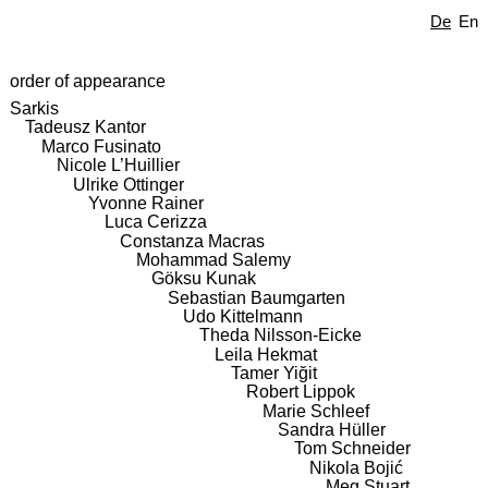
De
En
order of appearance
Sarkis
Tadeusz Kantor
Marco Fusinato
Nicole L’Huillier
Ulrike Ottinger
Yvonne Rainer
Luca Cerizza
Constanza Macras
Mohammad Salemy
Göksu Kunak
Sebastian Baumgarten
Udo Kittelmann
Theda Nilsson-Eicke
Leila Hekmat
Tamer Yiğit
Robert Lippok
Marie Schleef
Sandra Hüller
Tom Schneider
Nikola Bojić
Meg Stuart