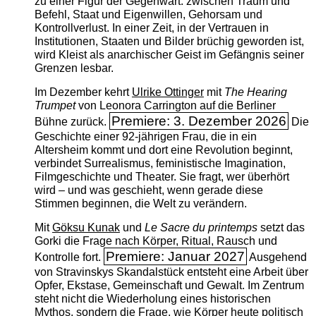
zu einer Figur der Gegenwart: zwischen Traum und
Befehl, Staat und Eigenwillen, Gehorsam und
Kontrollverlust. In einer Zeit, in der Vertrauen in
Institutionen, Staaten und Bilder brüchig geworden ist,
wird Kleist als anarchischer Geist im Gefängnis seiner
Grenzen lesbar.
Im Dezember kehrt
Ulrike Ottinger
mit
The ­Hearing
Trumpet
von Leonora Carrington auf die Berliner
Premiere: 3. Dezember 2026
Bühne zurück.
Die
Geschichte einer 92-jährigen Frau, die in ein
Altersheim kommt und dort eine Revolution beginnt,
verbindet Surrealismus, feministische Imagination,
Filmgeschichte und Theater. Sie fragt, wer überhört
wird – und was geschieht, wenn gerade diese
Stimmen beginnen, die Welt zu verändern.
Mit
Göksu Kunak
und
Le Sacre du printemps
setzt das
Gorki die Frage nach Körper, Ritual, Rausch und
Premiere: Januar 2027
Kontrolle fort.
Ausgehend
von Stravinskys Skandalstück entsteht eine Arbeit über
Opfer, Ekstase, Gemeinschaft und Gewalt. Im Zentrum
steht nicht die Wiederholung eines historischen
Mythos, sondern die Frage, wie Körper heute politisch