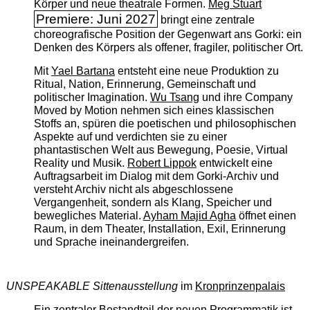
Körper und neue theatrale Formen.
Meg Stuart
Premiere: Juni 2027
bringt eine zentrale
choreografische Position der Gegenwart ans Gorki: ein
Denken des Körpers als offener, fragiler, politischer Ort.
Mit
Yael Bartana
entsteht eine neue Produktion zu
Ritual, Nation, Erinnerung, Gemeinschaft und
politischer Imagination.
Wu Tsang
und ihre Company
Moved by Motion nehmen sich eines klassischen
Stoffs an, spüren die poetischen und philosophischen
Aspekte auf und verdichten sie zu einer
phantastischen Welt aus Bewegung, Poesie, Virtual
Reality und Musik.
Robert Lippok
entwickelt eine
Auftragsarbeit im Dialog mit dem Gorki-Archiv und
versteht Archiv nicht als abgeschlossene
Vergangenheit, sondern als Klang, Speicher und
bewegliches Material.
Ayham Majid Agha
öffnet einen
Raum, in dem Theater, Installation, Exil, Erinnerung
und Sprache ineinandergreifen.
UNSPEAKABLE Sittenausstellung
im
Kronprinzenpalais
Ein zentraler Bestandteil der neuen Programmatik ist