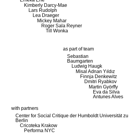
Kimberly Darcy-Mae
Lars Rudolph
Lea Draeger
Mickey Mahar
Roger Sala Reyner
Till Wonka
as part of team
Sebastian
Baumgarten
Ludwig Haugk
Misal Adnan Yıldız
Finnja Denkewitz
Dmitri Ryabkov
Martin Györffy
Eva da Silva
Antunes Alves
with partners
Center for Social Critique der Humboldt Universität zu
Berlin
Cricoteka Krakow
Performa NYC