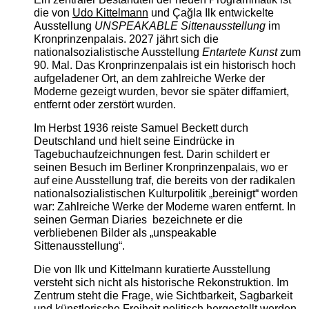
die von
Udo Kittelmann
und Çağla Ilk entwickelte
Ausstellung
UNSPEAKABLE Sittenausstellung
im
Kronprinzenpalais. 2027 jährt sich die
nationalsozialistische Ausstellung
Entartete Kunst
zum
90. Mal. Das Kronprinzenpalais ist ein historisch hoch
aufgeladener Ort, an dem zahlreiche Werke der
Moderne gezeigt wurden, bevor sie später diffamiert,
entfernt oder zerstört wurden.
Im Herbst 1936 reiste Samuel Beckett durch
Deutschland und hielt seine Eindrücke in
Tagebuchaufzeichnungen fest. Darin schildert er
seinen Besuch im Berliner Kronprinzenpalais, wo er
auf eine Ausstellung traf, die bereits von der radikalen
nationalsozialistischen Kulturpolitik „bereinigt“ worden
war: Zahlreiche Werke der Moderne waren entfernt. In
seinen German Diaries bezeichnete er die
verbliebenen Bilder als „unspeakable
Sittenausstellung“.
Die von Ilk und Kittelmann kuratierte Ausstellung
versteht sich nicht als historische Rekonstruktion. Im
Zentrum steht die Frage, wie Sichtbarkeit, Sagbarkeit
und künstlerische Freiheit politisch hergestellt werden