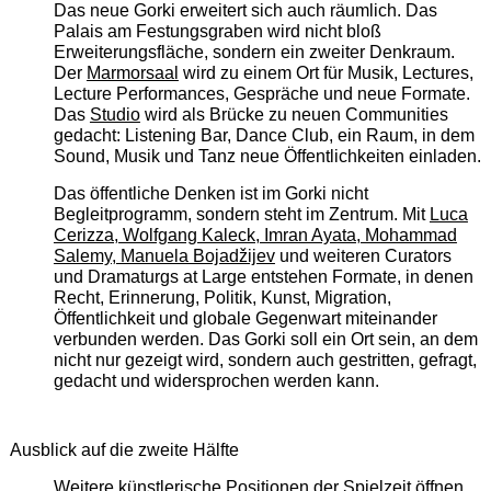
Das neue Gorki erweitert sich auch räumlich. Das
Palais am Festungsgraben wird nicht bloß
Erweiterungsfläche, sondern ein zweiter Denkraum.
Der
Marmorsaal
wird zu einem Ort für Musik, Lectures,
Lecture Performances, Gespräche und neue Formate.
Das
Studio
wird als Brücke zu neuen Communities
gedacht: Listening Bar, Dance Club, ein Raum, in dem
Sound, Musik und Tanz neue Öffentlichkeiten einladen.
Das öffentliche Denken ist im Gorki nicht
Begleitprogramm, sondern steht im Zentrum. Mit
Luca
Cerizza, Wolfgang Kaleck, Imran Ayata, Mohammad
Salemy, Manuela Bojadžijev
und weiteren Curators
und Dramaturgs at Large entstehen Formate, in denen
Recht, Erinnerung, Politik, Kunst, Migration,
Öffentlichkeit und globale Gegenwart miteinander
verbunden werden. Das Gorki soll ein Ort sein, an dem
nicht nur gezeigt wird, sondern auch gestritten, gefragt,
gedacht und widersprochen werden kann.
Ausblick auf die zweite Hälfte
Weitere künstlerische Positionen der Spielzeit öffnen