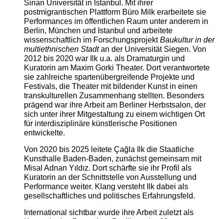
Sinan Universität in Istanbul. Mit ihrer
postmigrantischen Plattform Büro Milk erarbeitete sie
Performances im öffentlichen Raum unter anderem in
Berlin, München und Istanbul und arbeitete
wissenschaftlich im Forschungsprojekt
Baukultur in der
multiethnischen Stadt
an der Universität Siegen. Von
2012 bis 2020 war Ilk u.a. als Dramaturgin und
Kuratorin am Maxim Gorki Theater. Dort verantwortete
sie zahlreiche spartenübergreifende Projekte und
Festivals, die Theater mit bildender Kunst in einen
transkulturellen Zusammenhang stellten. Besonders
prägend war ihre Arbeit am Berliner Herbstsalon, der
sich unter ihrer Mitgestaltung zu einem wichtigen Ort
für interdisziplinäre künstlerische Positionen
entwickelte.
Von 2020 bis 2025 leitete Çağla Ilk die Staatliche
Kunsthalle Baden-Baden, zunächst gemeinsam mit
Misal Adnan Yıldız. Dort schärfte sie ihr Profil als
Kuratorin an der Schnittstelle von Ausstellung und
Performance weiter. Klang versteht Ilk dabei als
gesellschaftliches und politisches Erfahrungsfeld.
International sichtbar wurde ihre Arbeit zuletzt als