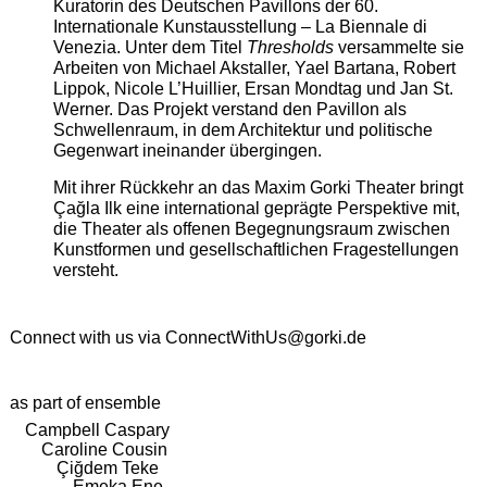
Kuratorin des Deutschen Pavillons der 60.
Internationale Kunstausstellung – La Biennale di
Venezia. Unter dem Titel
Thresholds
versammelte sie
Arbeiten von Michael Akstaller, Yael Bartana, Robert
Lippok, Nicole L’Huillier, Ersan Mondtag und Jan St.
Werner. Das Projekt verstand den Pavillon als
Schwellenraum, in dem Architektur und politische
Gegenwart ineinander übergingen.
Mit ihrer Rückkehr an das Maxim Gorki Theater bringt
Çağla Ilk eine international geprägte Perspektive mit,
die Theater als offenen Begegnungsraum zwischen
Kunstformen und gesellschaftlichen Fragestellungen
versteht.
Connect with us via
ConnectWithUs@gorki.de
as part of ensemble
Campbell Caspary
Caroline Cousin
Çiğdem Teke
Emeka Ene