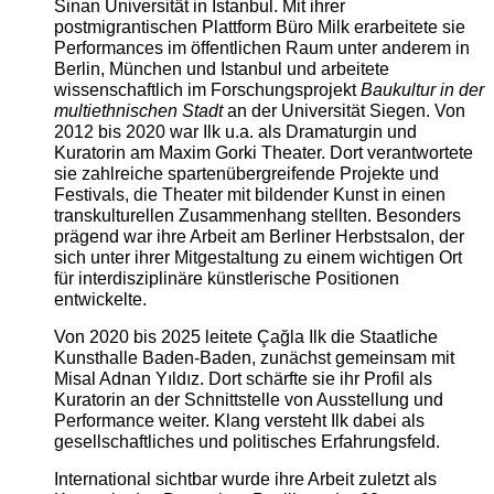
Sinan Universität in Istanbul. Mit ihrer
postmigrantischen Plattform Büro Milk erarbeitete sie
Performances im öffentlichen Raum unter anderem in
Berlin, München und Istanbul und arbeitete
wissenschaftlich im Forschungsprojekt
Baukultur in der
multiethnischen Stadt
an der Universität Siegen. Von
2012 bis 2020 war Ilk u.a. als Dramaturgin und
Kuratorin am Maxim Gorki Theater. Dort verantwortete
sie zahlreiche spartenübergreifende Projekte und
Festivals, die Theater mit bildender Kunst in einen
transkulturellen Zusammenhang stellten. Besonders
prägend war ihre Arbeit am Berliner Herbstsalon, der
sich unter ihrer Mitgestaltung zu einem wichtigen Ort
für interdisziplinäre künstlerische Positionen
entwickelte.
Von 2020 bis 2025 leitete Çağla Ilk die Staatliche
Kunsthalle Baden-Baden, zunächst gemeinsam mit
Misal Adnan Yıldız. Dort schärfte sie ihr Profil als
Kuratorin an der Schnittstelle von Ausstellung und
Performance weiter. Klang versteht Ilk dabei als
gesellschaftliches und politisches Erfahrungsfeld.
International sichtbar wurde ihre Arbeit zuletzt als