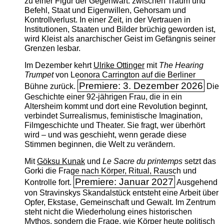
zu einer Figur der Gegenwart: zwischen Traum und
Befehl, Staat und Eigenwillen, Gehorsam und
Kontrollverlust. In einer Zeit, in der Vertrauen in
Institutionen, Staaten und Bilder brüchig geworden ist,
wird Kleist als anarchischer Geist im Gefängnis seiner
Grenzen lesbar.
Im Dezember kehrt
Ulrike Ottinger
mit
The ­Hearing
Trumpet
von Leonora Carrington auf die Berliner
Premiere: 3. Dezember 2026
Bühne zurück.
Die
Geschichte einer 92-jährigen Frau, die in ein
Altersheim kommt und dort eine Revolution beginnt,
verbindet Surrealismus, feministische Imagination,
Filmgeschichte und Theater. Sie fragt, wer überhört
wird – und was geschieht, wenn gerade diese
Stimmen beginnen, die Welt zu verändern.
Mit
Göksu Kunak
und
Le Sacre du printemps
setzt das
Gorki die Frage nach Körper, Ritual, Rausch und
Premiere: Januar 2027
Kontrolle fort.
Ausgehend
von Stravinskys Skandalstück entsteht eine Arbeit über
Opfer, Ekstase, Gemeinschaft und Gewalt. Im Zentrum
steht nicht die Wiederholung eines historischen
Mythos, sondern die Frage, wie Körper heute politisch