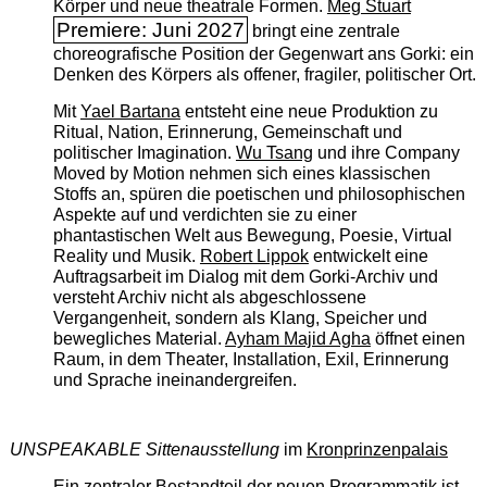
Körper und neue theatrale Formen.
Meg Stuart
Premiere: Juni 2027
bringt eine zentrale
choreografische Position der Gegenwart ans Gorki: ein
Denken des Körpers als offener, fragiler, politischer Ort.
Mit
Yael Bartana
entsteht eine neue Produktion zu
Ritual, Nation, Erinnerung, Gemeinschaft und
politischer Imagination.
Wu Tsang
und ihre Company
Moved by Motion nehmen sich eines klassischen
Stoffs an, spüren die poetischen und philosophischen
Aspekte auf und verdichten sie zu einer
phantastischen Welt aus Bewegung, Poesie, Virtual
Reality und Musik.
Robert Lippok
entwickelt eine
Auftragsarbeit im Dialog mit dem Gorki-Archiv und
versteht Archiv nicht als abgeschlossene
Vergangenheit, sondern als Klang, Speicher und
bewegliches Material.
Ayham Majid Agha
öffnet einen
Raum, in dem Theater, Installation, Exil, Erinnerung
und Sprache ineinandergreifen.
UNSPEAKABLE Sittenausstellung
im
Kronprinzenpalais
Ein zentraler Bestandteil der neuen Programmatik ist