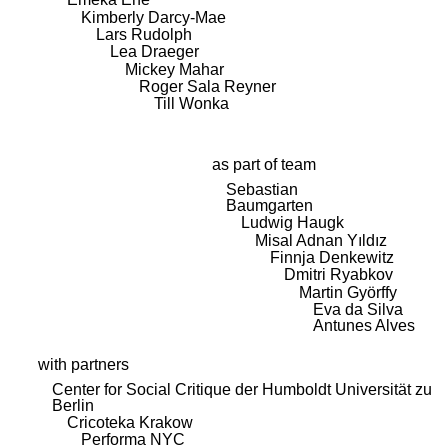
Kimberly Darcy-Mae
Lars Rudolph
Lea Draeger
Mickey Mahar
Roger Sala Reyner
Till Wonka
as part of team
Sebastian
Baumgarten
Ludwig Haugk
Misal Adnan Yıldız
Finnja Denkewitz
Dmitri Ryabkov
Martin Györffy
Eva da Silva
Antunes Alves
with partners
Center for Social Critique der Humboldt Universität zu
Berlin
Cricoteka Krakow
Performa NYC