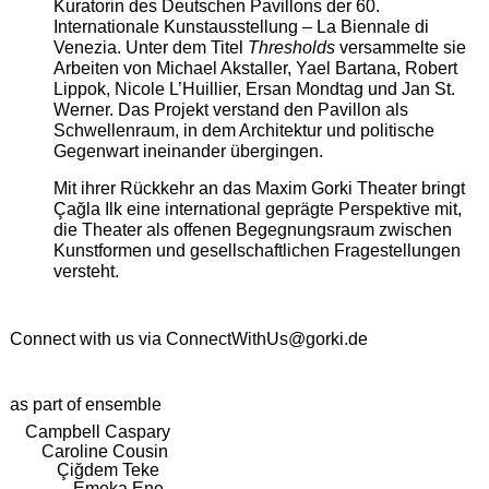
Kuratorin des Deutschen Pavillons der 60.
Internationale Kunstausstellung – La Biennale di
Venezia. Unter dem Titel
Thresholds
versammelte sie
Arbeiten von Michael Akstaller, Yael Bartana, Robert
Lippok, Nicole L’Huillier, Ersan Mondtag und Jan St.
Werner. Das Projekt verstand den Pavillon als
Schwellenraum, in dem Architektur und politische
Gegenwart ineinander übergingen.
Mit ihrer Rückkehr an das Maxim Gorki Theater bringt
Çağla Ilk eine international geprägte Perspektive mit,
die Theater als offenen Begegnungsraum zwischen
Kunstformen und gesellschaftlichen Fragestellungen
versteht.
Connect with us via
ConnectWithUs@gorki.de
as part of ensemble
Campbell Caspary
Caroline Cousin
Çiğdem Teke
Emeka Ene