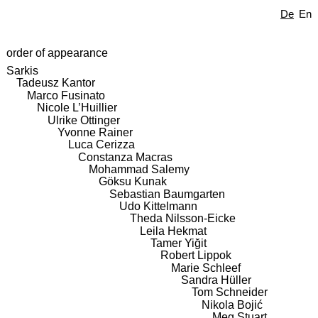
De
En
order of appearance
Sarkis
Tadeusz Kantor
Marco Fusinato
Nicole L’Huillier
Ulrike Ottinger
Yvonne Rainer
Luca Cerizza
Constanza Macras
Mohammad Salemy
Göksu Kunak
Sebastian Baumgarten
Udo Kittelmann
Theda Nilsson-Eicke
Leila Hekmat
Tamer Yiğit
Robert Lippok
Marie Schleef
Sandra Hüller
Tom Schneider
Nikola Bojić
Meg Stuart