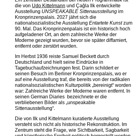
die von
Udo Kittelmann
und Çağla Ilk entwickelte
Ausstellung
UNSPEAKABLE Sittenausstellung
im
Kronprinzenpalais. 2027 jährt sich die
nationalsozialistische Ausstellung
Entartete Kunst
zum
90. Mal. Das Kronprinzenpalais ist ein historisch hoch
aufgeladener Ort, an dem zahlreiche Werke der
Moderne gezeigt wurden, bevor sie später diffamiert,
entfernt oder zerstört wurden.
Im Herbst 1936 reiste Samuel Beckett durch
Deutschland und hielt seine Eindrücke in
Tagebuchaufzeichnungen fest. Darin schildert er
seinen Besuch im Berliner Kronprinzenpalais, wo er
auf eine Ausstellung traf, die bereits von der radikalen
nationalsozialistischen Kulturpolitik „bereinigt“ worden
war: Zahlreiche Werke der Moderne waren entfernt. In
seinen German Diaries bezeichnete er die
verbliebenen Bilder als „unspeakable
Sittenausstellung“.
Die von Ilk und Kittelmann kuratierte Ausstellung
versteht sich nicht als historische Rekonstruktion. Im
Zentrum steht die Frage, wie Sichtbarkeit, Sagbarkeit
und künstlerische Freiheit politisch hergestellt werden