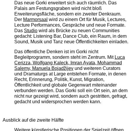
Das neue Gorki erweitert sich auch räumlich. Das
Palais am Festungsgraben wird nicht bloß
Erweiterungsfläche, sondern ein zweiter Denkraum.
Der
Marmorsaal
wird zu einem Ort für Musik, Lectures,
Lecture Performances, Gespräche und neue Formate.
Das
Studio
wird als Brücke zu neuen Communities
gedacht: Listening Bar, Dance Club, ein Raum, in dem
Sound, Musik und Tanz neue Öffentlichkeiten einladen.
Das öffentliche Denken ist im Gorki nicht
Begleitprogramm, sondern steht im Zentrum. Mit
Luca
Cerizza, Wolfgang Kaleck, Imran Ayata, Mohammad
Salemy, Manuela Bojadžijev
und weiteren Curators
und Dramaturgs at Large entstehen Formate, in denen
Recht, Erinnerung, Politik, Kunst, Migration,
Öffentlichkeit und globale Gegenwart miteinander
verbunden werden. Das Gorki soll ein Ort sein, an dem
nicht nur gezeigt wird, sondern auch gestritten, gefragt,
gedacht und widersprochen werden kann.
Ausblick auf die zweite Hälfte
Weitere künstlerische Positionen der Spielzeit öffnen