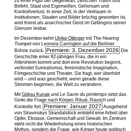
zu einer Figur der Gegenwart: zwischen Traum und
Befehl, Staat und Eigenwillen, Gehorsam und
Kontrollverlust. In einer Zeit, in der Vertrauen in
Institutionen, Staaten und Bilder brüchig geworden ist,
wird Kleist als anarchischer Geist im Gefängnis seiner
Grenzen lesbar.
Im Dezember kehrt
Ulrike Ottinger
mit
The ­Hearing
Trumpet
von Leonora Carrington auf die Berliner
Premiere: 3. Dezember 2026
Bühne zurück.
Die
Geschichte einer 92-jährigen Frau, die in ein
Altersheim kommt und dort eine Revolution beginnt,
verbindet Surrealismus, feministische Imagination,
Filmgeschichte und Theater. Sie fragt, wer überhört
wird – und was geschieht, wenn gerade diese
Stimmen beginnen, die Welt zu verändern.
Mit
Göksu Kunak
und
Le Sacre du printemps
setzt das
Gorki die Frage nach Körper, Ritual, Rausch und
Premiere: Januar 2027
Kontrolle fort.
Ausgehend
von Stravinskys Skandalstück entsteht eine Arbeit über
Opfer, Ekstase, Gemeinschaft und Gewalt. Im Zentrum
steht nicht die Wiederholung eines historischen
Mythos, sondern die Frage, wie Körper heute politisch