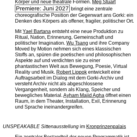
Körper und neue theatrale Formen.
Meg Stuart
Premiere: Juni 2027
bringt eine zentrale
choreografische Position der Gegenwart ans Gorki: ein
Denken des Körpers als offener, fragiler, politischer Ort.
Mit
Yael Bartana
entsteht eine neue Produktion zu
Ritual, Nation, Erinnerung, Gemeinschaft und
politischer Imagination.
Wu Tsang
und ihre Company
Moved by Motion nehmen sich eines klassischen
Stoffs an, spüren die poetischen und philosophischen
Aspekte auf und verdichten sie zu einer
phantastischen Welt aus Bewegung, Poesie, Virtual
Reality und Musik.
Robert Lippok
entwickelt eine
Auftragsarbeit im Dialog mit dem Gorki-Archiv und
versteht Archiv nicht als abgeschlossene
Vergangenheit, sondern als Klang, Speicher und
bewegliches Material.
Ayham Majid Agha
öffnet einen
Raum, in dem Theater, Installation, Exil, Erinnerung
und Sprache ineinandergreifen.
UNSPEAKABLE Sittenausstellung
im
Kronprinzenpalais
Ein zentraler Bestandteil der neuen Programmatik ist