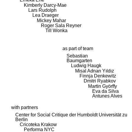
Kimberly Darcy-Mae
Lars Rudolph
Lea Draeger
Mickey Mahar
Roger Sala Reyner
Till Wonka
as part of team
Sebastian
Baumgarten
Ludwig Haugk
Misal Adnan Yıldız
Finnja Denkewitz
Dmitri Ryabkov
Martin Györffy
Eva da Silva
Antunes Alves
with partners
Center for Social Critique der Humboldt Universität zu
Berlin
Cricoteka Krakow
Performa NYC