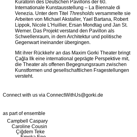
Kuratorin des Deutschen Pavillons der 60.
Internationale Kunstausstellung – La Biennale di
Venezia. Unter dem Titel
Thresholds
versammelte sie
Arbeiten von Michael Akstaller, Yael Bartana, Robert
Lippok, Nicole L’Huillier, Ersan Mondtag und Jan St.
Werner. Das Projekt verstand den Pavillon als
Schwellenraum, in dem Architektur und politische
Gegenwart ineinander übergingen.
Mit ihrer Rückkehr an das Maxim Gorki Theater bringt
Çağla Ilk eine international geprägte Perspektive mit,
die Theater als offenen Begegnungsraum zwischen
Kunstformen und gesellschaftlichen Fragestellungen
versteht.
Connect with us via
ConnectWithUs@gorki.de
as part of ensemble
Campbell Caspary
Caroline Cousin
Çiğdem Teke
Emeka Ene