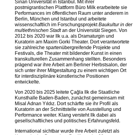
Sinan Universität in Istanbul. Mit ihrer
postmigrantischen Plattform Büro Milk erarbeitete sie
Performances im öffentlichen Raum unter anderem in
Berlin, München und Istanbul und arbeitete
wissenschaftlich im Forschungsprojekt
Baukultur in der
multiethnischen Stadt
an der Universität Siegen. Von
2012 bis 2020 war Ilk u.a. als Dramaturgin und
Kuratorin am Maxim Gorki Theater. Dort verantwortete
sie zahlreiche spartenübergreifende Projekte und
Festivals, die Theater mit bildender Kunst in einen
transkulturellen Zusammenhang stellten. Besonders
prägend war ihre Arbeit am Berliner Herbstsalon, der
sich unter ihrer Mitgestaltung zu einem wichtigen Ort
für interdisziplinäre künstlerische Positionen
entwickelte.
Von 2020 bis 2025 leitete Çağla Ilk die Staatliche
Kunsthalle Baden-Baden, zunächst gemeinsam mit
Misal Adnan Yıldız. Dort schärfte sie ihr Profil als
Kuratorin an der Schnittstelle von Ausstellung und
Performance weiter. Klang versteht Ilk dabei als
gesellschaftliches und politisches Erfahrungsfeld.
International sichtbar wurde ihre Arbeit zuletzt als