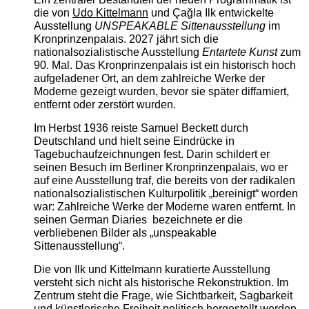
die von
Udo Kittelmann
und Çağla Ilk entwickelte
Ausstellung
UNSPEAKABLE Sittenausstellung
im
Kronprinzenpalais. 2027 jährt sich die
nationalsozialistische Ausstellung
Entartete Kunst
zum
90. Mal. Das Kronprinzenpalais ist ein historisch hoch
aufgeladener Ort, an dem zahlreiche Werke der
Moderne gezeigt wurden, bevor sie später diffamiert,
entfernt oder zerstört wurden.
Im Herbst 1936 reiste Samuel Beckett durch
Deutschland und hielt seine Eindrücke in
Tagebuchaufzeichnungen fest. Darin schildert er
seinen Besuch im Berliner Kronprinzenpalais, wo er
auf eine Ausstellung traf, die bereits von der radikalen
nationalsozialistischen Kulturpolitik „bereinigt“ worden
war: Zahlreiche Werke der Moderne waren entfernt. In
seinen German Diaries bezeichnete er die
verbliebenen Bilder als „unspeakable
Sittenausstellung“.
Die von Ilk und Kittelmann kuratierte Ausstellung
versteht sich nicht als historische Rekonstruktion. Im
Zentrum steht die Frage, wie Sichtbarkeit, Sagbarkeit
und künstlerische Freiheit politisch hergestellt werden