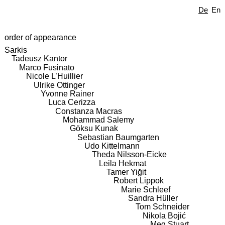
De
En
order of appearance
Sarkis
Tadeusz Kantor
Marco Fusinato
Nicole L’Huillier
Ulrike Ottinger
Yvonne Rainer
Luca Cerizza
Constanza Macras
Mohammad Salemy
Göksu Kunak
Sebastian Baumgarten
Udo Kittelmann
Theda Nilsson-Eicke
Leila Hekmat
Tamer Yiğit
Robert Lippok
Marie Schleef
Sandra Hüller
Tom Schneider
Nikola Bojić
Meg Stuart