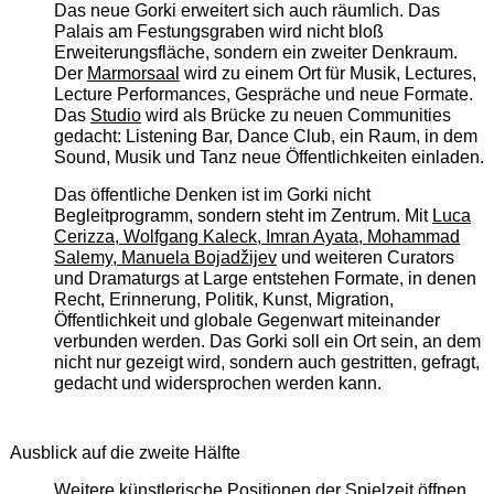
Das neue Gorki erweitert sich auch räumlich. Das
Palais am Festungsgraben wird nicht bloß
Erweiterungsfläche, sondern ein zweiter Denkraum.
Der
Marmorsaal
wird zu einem Ort für Musik, Lectures,
Lecture Performances, Gespräche und neue Formate.
Das
Studio
wird als Brücke zu neuen Communities
gedacht: Listening Bar, Dance Club, ein Raum, in dem
Sound, Musik und Tanz neue Öffentlichkeiten einladen.
Das öffentliche Denken ist im Gorki nicht
Begleitprogramm, sondern steht im Zentrum. Mit
Luca
Cerizza, Wolfgang Kaleck, Imran Ayata, Mohammad
Salemy, Manuela Bojadžijev
und weiteren Curators
und Dramaturgs at Large entstehen Formate, in denen
Recht, Erinnerung, Politik, Kunst, Migration,
Öffentlichkeit und globale Gegenwart miteinander
verbunden werden. Das Gorki soll ein Ort sein, an dem
nicht nur gezeigt wird, sondern auch gestritten, gefragt,
gedacht und widersprochen werden kann.
Ausblick auf die zweite Hälfte
Weitere künstlerische Positionen der Spielzeit öffnen