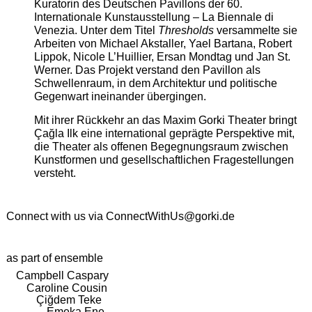
Kuratorin des Deutschen Pavillons der 60.
Internationale Kunstausstellung – La Biennale di
Venezia. Unter dem Titel
Thresholds
versammelte sie
Arbeiten von Michael Akstaller, Yael Bartana, Robert
Lippok, Nicole L’Huillier, Ersan Mondtag und Jan St.
Werner. Das Projekt verstand den Pavillon als
Schwellenraum, in dem Architektur und politische
Gegenwart ineinander übergingen.
Mit ihrer Rückkehr an das Maxim Gorki Theater bringt
Çağla Ilk eine international geprägte Perspektive mit,
die Theater als offenen Begegnungsraum zwischen
Kunstformen und gesellschaftlichen Fragestellungen
versteht.
Connect with us via
ConnectWithUs@gorki.de
as part of ensemble
Campbell Caspary
Caroline Cousin
Çiğdem Teke
Emeka Ene