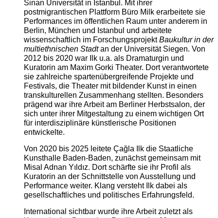
Sinan Universität in Istanbul. Mit ihrer
postmigrantischen Plattform Büro Milk erarbeitete sie
Performances im öffentlichen Raum unter anderem in
Berlin, München und Istanbul und arbeitete
wissenschaftlich im Forschungsprojekt
Baukultur in der
multiethnischen Stadt
an der Universität Siegen. Von
2012 bis 2020 war Ilk u.a. als Dramaturgin und
Kuratorin am Maxim Gorki Theater. Dort verantwortete
sie zahlreiche spartenübergreifende Projekte und
Festivals, die Theater mit bildender Kunst in einen
transkulturellen Zusammenhang stellten. Besonders
prägend war ihre Arbeit am Berliner Herbstsalon, der
sich unter ihrer Mitgestaltung zu einem wichtigen Ort
für interdisziplinäre künstlerische Positionen
entwickelte.
Von 2020 bis 2025 leitete Çağla Ilk die Staatliche
Kunsthalle Baden-Baden, zunächst gemeinsam mit
Misal Adnan Yıldız. Dort schärfte sie ihr Profil als
Kuratorin an der Schnittstelle von Ausstellung und
Performance weiter. Klang versteht Ilk dabei als
gesellschaftliches und politisches Erfahrungsfeld.
International sichtbar wurde ihre Arbeit zuletzt als