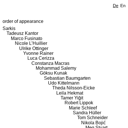
De
En
order of appearance
Sarkis
Tadeusz Kantor
Marco Fusinato
Nicole L’Huillier
Ulrike Ottinger
Yvonne Rainer
Luca Cerizza
Constanza Macras
Mohammad Salemy
Göksu Kunak
Sebastian Baumgarten
Udo Kittelmann
Theda Nilsson-Eicke
Leila Hekmat
Tamer Yiğit
Robert Lippok
Marie Schleef
Sandra Hüller
Tom Schneider
Nikola Bojić
Meg Stuart