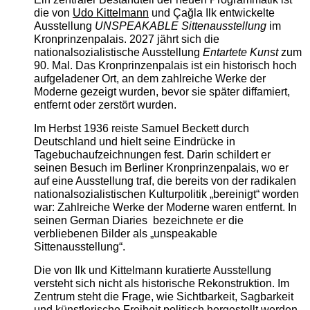
die von
Udo Kittelmann
und Çağla Ilk entwickelte
Ausstellung
UNSPEAKABLE Sittenausstellung
im
Kronprinzenpalais. 2027 jährt sich die
nationalsozialistische Ausstellung
Entartete Kunst
zum
90. Mal. Das Kronprinzenpalais ist ein historisch hoch
aufgeladener Ort, an dem zahlreiche Werke der
Moderne gezeigt wurden, bevor sie später diffamiert,
entfernt oder zerstört wurden.
Im Herbst 1936 reiste Samuel Beckett durch
Deutschland und hielt seine Eindrücke in
Tagebuchaufzeichnungen fest. Darin schildert er
seinen Besuch im Berliner Kronprinzenpalais, wo er
auf eine Ausstellung traf, die bereits von der radikalen
nationalsozialistischen Kulturpolitik „bereinigt“ worden
war: Zahlreiche Werke der Moderne waren entfernt. In
seinen German Diaries bezeichnete er die
verbliebenen Bilder als „unspeakable
Sittenausstellung“.
Die von Ilk und Kittelmann kuratierte Ausstellung
versteht sich nicht als historische Rekonstruktion. Im
Zentrum steht die Frage, wie Sichtbarkeit, Sagbarkeit
und künstlerische Freiheit politisch hergestellt werden