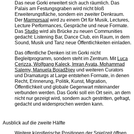
Das neue Gorki erweitert sich auch räumlich. Das
Palais am Festungsgraben wird nicht bloß
Erweiterungsfläche, sondern ein zweiter Denkraum.
Der
Marmorsaal
wird zu einem Ort für Musik, Lectures,
Lecture Performances, Gespräche und neue Formate.
Das
Studio
wird als Brücke zu neuen Communities
gedacht: Listening Bar, Dance Club, ein Raum, in dem
Sound, Musik und Tanz neue Öffentlichkeiten einladen.
Das öffentliche Denken ist im Gorki nicht
Begleitprogramm, sondern steht im Zentrum. Mit
Luca
Cerizza, Wolfgang Kaleck, Imran Ayata, Mohammad
Salemy, Manuela Bojadžijev
und weiteren Curators
und Dramaturgs at Large entstehen Formate, in denen
Recht, Erinnerung, Politik, Kunst, Migration,
Öffentlichkeit und globale Gegenwart miteinander
verbunden werden. Das Gorki soll ein Ort sein, an dem
nicht nur gezeigt wird, sondern auch gestritten, gefragt,
gedacht und widersprochen werden kann.
Ausblick auf die zweite Hälfte
Weitere künstlerische Positionen der Spielzeit öffnen