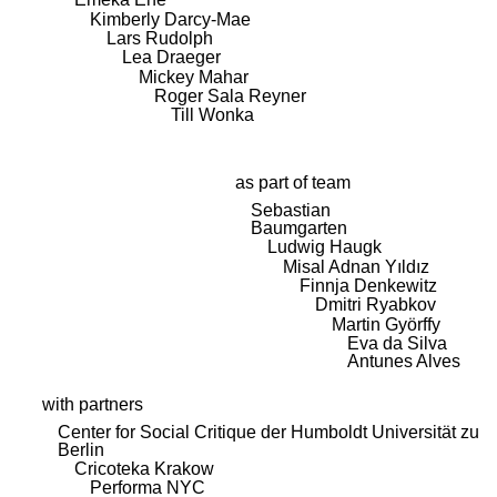
Kimberly Darcy-Mae
Lars Rudolph
Lea Draeger
Mickey Mahar
Roger Sala Reyner
Till Wonka
as part of team
Sebastian
Baumgarten
Ludwig Haugk
Misal Adnan Yıldız
Finnja Denkewitz
Dmitri Ryabkov
Martin Györffy
Eva da Silva
Antunes Alves
with partners
Center for Social Critique der Humboldt Universität zu
Berlin
Cricoteka Krakow
Performa NYC