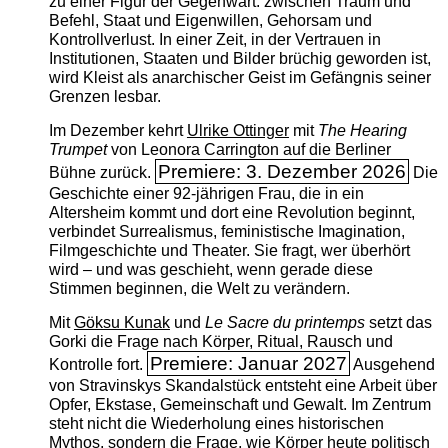
zu einer Figur der Gegenwart: zwischen Traum und
Befehl, Staat und Eigenwillen, Gehorsam und
Kontrollverlust. In einer Zeit, in der Vertrauen in
Institutionen, Staaten und Bilder brüchig geworden ist,
wird Kleist als anarchischer Geist im Gefängnis seiner
Grenzen lesbar.
Im Dezember kehrt
Ulrike Ottinger
mit
The ­Hearing
Trumpet
von Leonora Carrington auf die Berliner
Premiere: 3. Dezember 2026
Bühne zurück.
Die
Geschichte einer 92-jährigen Frau, die in ein
Altersheim kommt und dort eine Revolution beginnt,
verbindet Surrealismus, feministische Imagination,
Filmgeschichte und Theater. Sie fragt, wer überhört
wird – und was geschieht, wenn gerade diese
Stimmen beginnen, die Welt zu verändern.
Mit
Göksu Kunak
und
Le Sacre du printemps
setzt das
Gorki die Frage nach Körper, Ritual, Rausch und
Premiere: Januar 2027
Kontrolle fort.
Ausgehend
von Stravinskys Skandalstück entsteht eine Arbeit über
Opfer, Ekstase, Gemeinschaft und Gewalt. Im Zentrum
steht nicht die Wiederholung eines historischen
Mythos, sondern die Frage, wie Körper heute politisch