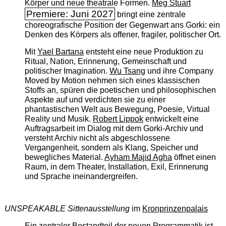
Körper und neue theatrale Formen.
Meg Stuart
Premiere: Juni 2027
bringt eine zentrale
choreografische Position der Gegenwart ans Gorki: ein
Denken des Körpers als offener, fragiler, politischer Ort.
Mit
Yael Bartana
entsteht eine neue Produktion zu
Ritual, Nation, Erinnerung, Gemeinschaft und
politischer Imagination.
Wu Tsang
und ihre Company
Moved by Motion nehmen sich eines klassischen
Stoffs an, spüren die poetischen und philosophischen
Aspekte auf und verdichten sie zu einer
phantastischen Welt aus Bewegung, Poesie, Virtual
Reality und Musik.
Robert Lippok
entwickelt eine
Auftragsarbeit im Dialog mit dem Gorki-Archiv und
versteht Archiv nicht als abgeschlossene
Vergangenheit, sondern als Klang, Speicher und
bewegliches Material.
Ayham Majid Agha
öffnet einen
Raum, in dem Theater, Installation, Exil, Erinnerung
und Sprache ineinandergreifen.
UNSPEAKABLE Sittenausstellung
im
Kronprinzenpalais
Ein zentraler Bestandteil der neuen Programmatik ist