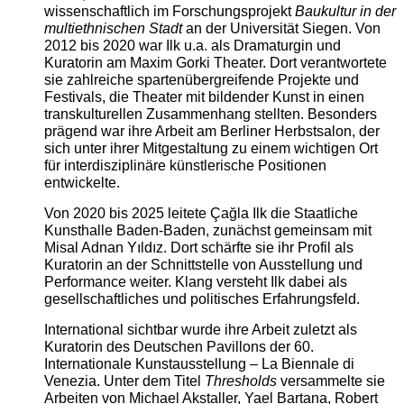
wissenschaftlich im Forschungsprojekt
Baukultur in der
multiethnischen Stadt
an der Universität Siegen. Von
2012 bis 2020 war Ilk u.a. als Dramaturgin und
Kuratorin am Maxim Gorki Theater. Dort verantwortete
sie zahlreiche spartenübergreifende Projekte und
Festivals, die Theater mit bildender Kunst in einen
transkulturellen Zusammenhang stellten. Besonders
prägend war ihre Arbeit am Berliner Herbstsalon, der
sich unter ihrer Mitgestaltung zu einem wichtigen Ort
für interdisziplinäre künstlerische Positionen
entwickelte.
Von 2020 bis 2025 leitete Çağla Ilk die Staatliche
Kunsthalle Baden-Baden, zunächst gemeinsam mit
Misal Adnan Yıldız. Dort schärfte sie ihr Profil als
Kuratorin an der Schnittstelle von Ausstellung und
Performance weiter. Klang versteht Ilk dabei als
gesellschaftliches und politisches Erfahrungsfeld.
International sichtbar wurde ihre Arbeit zuletzt als
Kuratorin des Deutschen Pavillons der 60.
Internationale Kunstausstellung – La Biennale di
Venezia. Unter dem Titel
Thresholds
versammelte sie
Arbeiten von Michael Akstaller, Yael Bartana, Robert