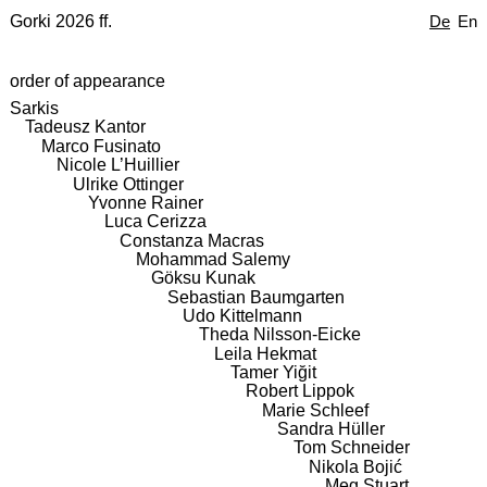
Gorki 2026 ff.
De
En
order of appearance
Sarkis
Tadeusz Kantor
Marco Fusinato
Nicole L’Huillier
Ulrike Ottinger
Yvonne Rainer
Luca Cerizza
Constanza Macras
Mohammad Salemy
Göksu Kunak
Sebastian Baumgarten
Udo Kittelmann
Theda Nilsson-Eicke
Leila Hekmat
Tamer Yiğit
Robert Lippok
Marie Schleef
Sandra Hüller
Tom Schneider
Nikola Bojić
Meg Stuart