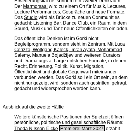
Erweiterungsfläche, sondern ein zweiter Denkraum.
Der
Marmorsaal
wird zu einem Ort für Musik, Lectures,
Lecture Performances, Gespräche und neue Formate.
Das
Studio
wird als Brücke zu neuen Communities
gedacht: Listening Bar, Dance Club, ein Raum, in dem
Sound, Musik und Tanz neue Öffentlichkeiten einladen.
Das öffentliche Denken ist im Gorki nicht
Begleitprogramm, sondern steht im Zentrum. Mit
Luca
Cerizza, Wolfgang Kaleck, Imran Ayata, Mohammad
Salemy, Manuela Bojadžijev
und weiteren Curators
und Dramaturgs at Large entstehen Formate, in denen
Recht, Erinnerung, Politik, Kunst, Migration,
Öffentlichkeit und globale Gegenwart miteinander
verbunden werden. Das Gorki soll ein Ort sein, an dem
nicht nur gezeigt wird, sondern auch gestritten, gefragt,
gedacht und widersprochen werden kann.
Ausblick auf die zweite Hälfte
Weitere künstlerische Positionen der Spielzeit öffnen
persönliche, politische und gesellschaftliche Räume:
Theda Nilsson-Eicke
Premiere: März 2027
erzählt