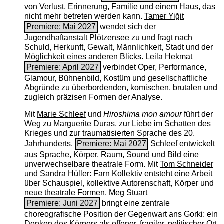
von Verlust, Erinnerung, Familie und einem Haus, das
nicht mehr betreten werden kann.
Tamer Yiğit
Premiere: Mai 2027
wendet sich der
Jugendhaftanstalt Plötzensee zu und fragt nach
Schuld, Herkunft, Gewalt, Männlichkeit, Stadt und der
Möglichkeit eines anderen Blicks.
Leila Hekmat
Premiere: April 2027
verbindet Oper, Performance,
Glamour, Bühnenbild, Kostüm und gesellschaftliche
Abgründe zu überbordenden, komischen, brutalen und
zugleich präzisen Formen der Analyse.
Mit
Marie Schleef
und
Hiroshima mon amour
führt der
Weg zu Marguerite Duras, zur Liebe im Schatten des
Krieges und zur traumatisierten Sprache des 20.
Jahrhunderts.
Premiere: Mai 2027
Schleef entwickelt
aus Sprache, Körper, Raum, Sound und Bild eine
unverwechselbare theatrale Form. Mit
Tom Schneider
und Sandra Hüller: Farn Kollektiv
entsteht eine Arbeit
über Schauspiel, kollektive Autorenschaft, Körper und
neue theatrale Formen.
Meg Stuart
Premiere: Juni 2027
bringt eine zentrale
choreografische Position der Gegenwart ans Gorki: ein
Denken des Körpers als offener, fragiler, politischer Ort.