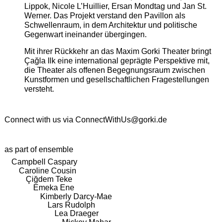
Lippok, Nicole L’Huillier, Ersan Mondtag und Jan St.
Werner. Das Projekt verstand den Pavillon als
Schwellenraum, in dem Architektur und politische
Gegenwart ineinander übergingen.
Mit ihrer Rückkehr an das Maxim Gorki Theater bringt
Çağla Ilk eine international geprägte Perspektive mit,
die Theater als offenen Begegnungsraum zwischen
Kunstformen und gesellschaftlichen Fragestellungen
versteht.
Connect with us via
ConnectWithUs@gorki.de
as part of ensemble
Campbell Caspary
Caroline Cousin
Çiğdem Teke
Emeka Ene
Kimberly Darcy-Mae
Lars Rudolph
Lea Draeger