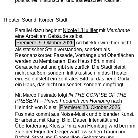
politischer, historischer und ästhetischer Räume.
Theater, Sound, Körper, Stadt
Parallel dazu beginnt
Nicole L’Huillier
mit ­
Membrane
eine Arbeit am Gebäude selbst.
Premiere: 9. Oktober 2026
Architektur wird hier nicht
als statischer Stein verstanden, sondern als
Resonanzkörper. Fassade, Vorhänge und Oberflächen
werden zu Membranen. Das Haus hört, nimmt
Geräusche auf und gibt sie zurück. Die Stadt bleibt
nicht draußen, sondern tritt akustisch in das Theater
ein. So entsteht ein zentrales Bild für das neue Gorki:
ein Haus, das nicht nur sendet, sondern empfängt.
Mit
Marco Fusinato
folgt
IN THE CORPSE OF THE
PRESENT – Prince Friedrich von Homburg
nach
Heinrich von Kleist.
Premiere: 23. Oktober 2026
Fusinato kommt aus Noise-Musik und bildender Kunst.
Er arbeitet mit Klang, Bild, Dauer, Intensität und
Überforderung. Kleists Prinz von Homburg wird bei ihm
zu einer Figur der Gegenwart: zwischen Traum und
Befehl, Staat und Eigenwillen, Gehorsam und