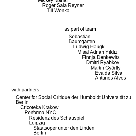
Mickey Mahar
Roger Sala Reyner
Till Wonka
as part of team
Sebastian
Baumgarten
Ludwig Haugk
Misal Adnan Yıldız
Finnja Denkewitz
Dmitri Ryabkov
Martin Györffy
Eva da Silva
Antunes Alves
with partners
Center for Social Critique der Humboldt Universität zu
Berlin
Cricoteka Krakow
Performa NYC
Residenz des Schauspiel
Leipzig
Staatsoper unter den Linden
Berlin