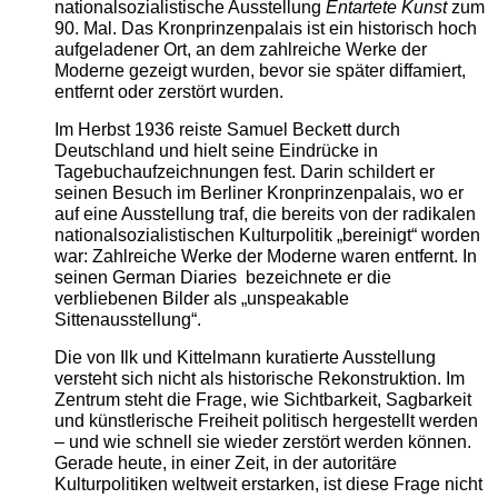
nationalsozialistische Ausstellung
Entartete Kunst
zum
90. Mal. Das Kronprinzenpalais ist ein historisch hoch
aufgeladener Ort, an dem zahlreiche Werke der
Moderne gezeigt wurden, bevor sie später diffamiert,
entfernt oder zerstört wurden.
Im Herbst 1936 reiste Samuel Beckett durch
Deutschland und hielt seine Eindrücke in
Tagebuchaufzeichnungen fest. Darin schildert er
seinen Besuch im Berliner Kronprinzenpalais, wo er
auf eine Ausstellung traf, die bereits von der radikalen
nationalsozialistischen Kulturpolitik „bereinigt“ worden
war: Zahlreiche Werke der Moderne waren entfernt. In
seinen German Diaries bezeichnete er die
verbliebenen Bilder als „unspeakable
Sittenausstellung“.
Die von Ilk und Kittelmann kuratierte Ausstellung
versteht sich nicht als historische Rekonstruktion. Im
Zentrum steht die Frage, wie Sichtbarkeit, Sagbarkeit
und künstlerische Freiheit politisch hergestellt werden
– und wie schnell sie wieder zerstört werden können.
Gerade heute, in einer Zeit, in der autoritäre
Kulturpolitiken weltweit erstarken, ist diese Frage nicht