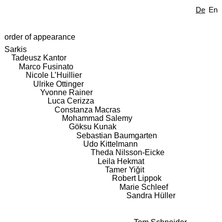
De
En
order of appearance
Sarkis
Tadeusz Kantor
Marco Fusinato
Nicole L’Huillier
Ulrike Ottinger
Yvonne Rainer
Luca Cerizza
Constanza Macras
Mohammad Salemy
Göksu Kunak
Sebastian Baumgarten
Udo Kittelmann
Theda Nilsson-Eicke
Leila Hekmat
Tamer Yiğit
Robert Lippok
Marie Schleef
Sandra Hüller