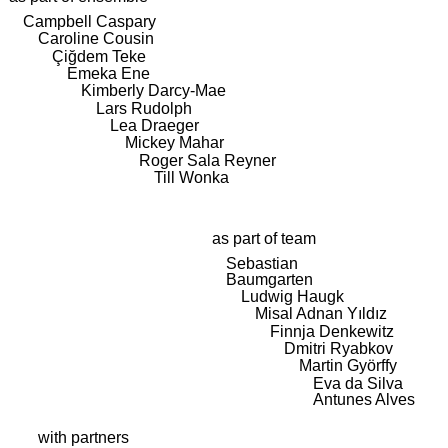
Campbell Caspary
Caroline Cousin
Çiğdem Teke
Emeka Ene
Kimberly Darcy-Mae
Lars Rudolph
Lea Draeger
Mickey Mahar
Roger Sala Reyner
Till Wonka
as part of team
Sebastian
Baumgarten
Ludwig Haugk
Misal Adnan Yıldız
Finnja Denkewitz
Dmitri Ryabkov
Martin Györffy
Eva da Silva
Antunes Alves
with partners