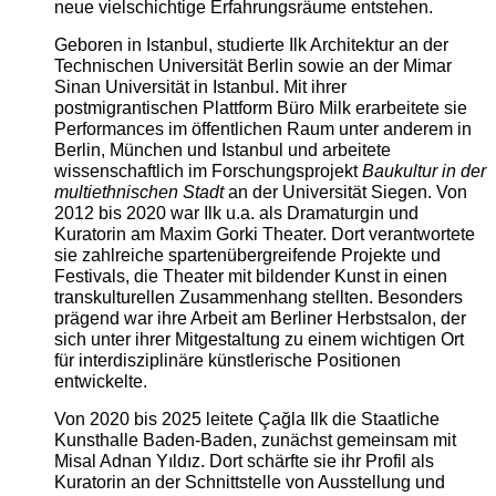
neue vielschichtige Erfahrungsräume entstehen.
Geboren in Istanbul, studierte Ilk Architektur an der
Technischen Universität Berlin sowie an der Mimar
Sinan Universität in Istanbul. Mit ihrer
postmigrantischen Plattform Büro Milk erarbeitete sie
Performances im öffentlichen Raum unter anderem in
Berlin, München und Istanbul und arbeitete
wissenschaftlich im Forschungsprojekt
Baukultur in der
multiethnischen Stadt
an der Universität Siegen. Von
2012 bis 2020 war Ilk u.a. als Dramaturgin und
Kuratorin am Maxim Gorki Theater. Dort verantwortete
sie zahlreiche spartenübergreifende Projekte und
Festivals, die Theater mit bildender Kunst in einen
transkulturellen Zusammenhang stellten. Besonders
prägend war ihre Arbeit am Berliner Herbstsalon, der
sich unter ihrer Mitgestaltung zu einem wichtigen Ort
für interdisziplinäre künstlerische Positionen
entwickelte.
Von 2020 bis 2025 leitete Çağla Ilk die Staatliche
Kunsthalle Baden-Baden, zunächst gemeinsam mit
Misal Adnan Yıldız. Dort schärfte sie ihr Profil als
Kuratorin an der Schnittstelle von Ausstellung und