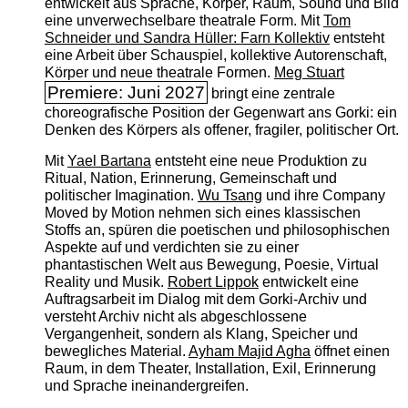
entwickelt aus Sprache, Körper, Raum, Sound und Bild
eine unverwechselbare theatrale Form. Mit
Tom
Schneider und Sandra Hüller: Farn Kollektiv
entsteht
eine Arbeit über Schauspiel, kollektive Autorenschaft,
Körper und neue theatrale Formen.
Meg Stuart
Premiere: Juni 2027
bringt eine zentrale
choreografische Position der Gegenwart ans Gorki: ein
Denken des Körpers als offener, fragiler, politischer Ort.
Mit
Yael Bartana
entsteht eine neue Produktion zu
Ritual, Nation, Erinnerung, Gemeinschaft und
politischer Imagination.
Wu Tsang
und ihre Company
Moved by Motion nehmen sich eines klassischen
Stoffs an, spüren die poetischen und philosophischen
Aspekte auf und verdichten sie zu einer
phantastischen Welt aus Bewegung, Poesie, Virtual
Reality und Musik.
Robert Lippok
entwickelt eine
Auftragsarbeit im Dialog mit dem Gorki-Archiv und
versteht Archiv nicht als abgeschlossene
Vergangenheit, sondern als Klang, Speicher und
bewegliches Material.
Ayham Majid Agha
öffnet einen
Raum, in dem Theater, Installation, Exil, Erinnerung
und Sprache ineinandergreifen.