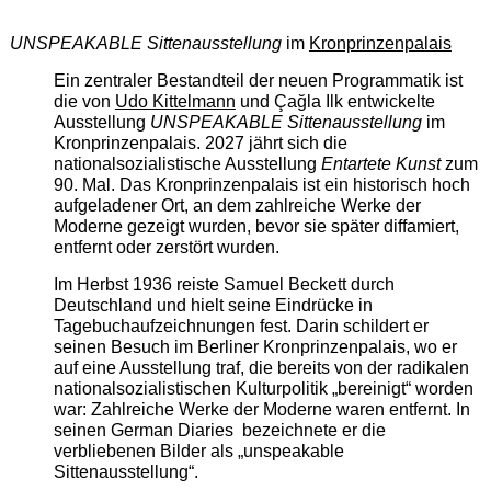
UNSPEAKABLE Sittenausstellung
im
Kronprinzenpalais
Ein zentraler Bestandteil der neuen Programmatik ist
die von
Udo Kittelmann
und Çağla Ilk entwickelte
Ausstellung
UNSPEAKABLE Sittenausstellung
im
Kronprinzenpalais. 2027 jährt sich die
nationalsozialistische Ausstellung
Entartete Kunst
zum
90. Mal. Das Kronprinzenpalais ist ein historisch hoch
aufgeladener Ort, an dem zahlreiche Werke der
Moderne gezeigt wurden, bevor sie später diffamiert,
entfernt oder zerstört wurden.
Im Herbst 1936 reiste Samuel Beckett durch
Deutschland und hielt seine Eindrücke in
Tagebuchaufzeichnungen fest. Darin schildert er
seinen Besuch im Berliner Kronprinzenpalais, wo er
auf eine Ausstellung traf, die bereits von der radikalen
nationalsozialistischen Kulturpolitik „bereinigt“ worden
war: Zahlreiche Werke der Moderne waren entfernt. In
seinen German Diaries bezeichnete er die
verbliebenen Bilder als „unspeakable
Sittenausstellung“.