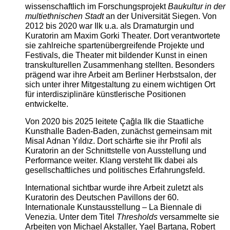
wissenschaftlich im Forschungsprojekt
Baukultur in der
multiethnischen Stadt
an der Universität Siegen. Von
2012 bis 2020 war Ilk u.a. als Dramaturgin und
Kuratorin am Maxim Gorki Theater. Dort verantwortete
sie zahlreiche spartenübergreifende Projekte und
Festivals, die Theater mit bildender Kunst in einen
transkulturellen Zusammenhang stellten. Besonders
prägend war ihre Arbeit am Berliner Herbstsalon, der
sich unter ihrer Mitgestaltung zu einem wichtigen Ort
für interdisziplinäre künstlerische Positionen
entwickelte.
Von 2020 bis 2025 leitete Çağla Ilk die Staatliche
Kunsthalle Baden-Baden, zunächst gemeinsam mit
Misal Adnan Yıldız. Dort schärfte sie ihr Profil als
Kuratorin an der Schnittstelle von Ausstellung und
Performance weiter. Klang versteht Ilk dabei als
gesellschaftliches und politisches Erfahrungsfeld.
International sichtbar wurde ihre Arbeit zuletzt als
Kuratorin des Deutschen Pavillons der 60.
Internationale Kunstausstellung – La Biennale di
Venezia. Unter dem Titel
Thresholds
versammelte sie
Arbeiten von Michael Akstaller, Yael Bartana, Robert