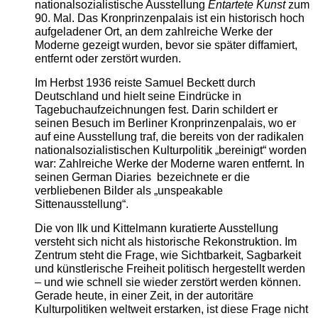
nationalsozialistische Ausstellung
Entartete Kunst
zum
90. Mal. Das Kronprinzenpalais ist ein historisch hoch
aufgeladener Ort, an dem zahlreiche Werke der
Moderne gezeigt wurden, bevor sie später diffamiert,
entfernt oder zerstört wurden.
Im Herbst 1936 reiste Samuel Beckett durch
Deutschland und hielt seine Eindrücke in
Tagebuchaufzeichnungen fest. Darin schildert er
seinen Besuch im Berliner Kronprinzenpalais, wo er
auf eine Ausstellung traf, die bereits von der radikalen
nationalsozialistischen Kulturpolitik „bereinigt“ worden
war: Zahlreiche Werke der Moderne waren entfernt. In
seinen German Diaries bezeichnete er die
verbliebenen Bilder als „unspeakable
Sittenausstellung“.
Die von Ilk und Kittelmann kuratierte Ausstellung
versteht sich nicht als historische Rekonstruktion. Im
Zentrum steht die Frage, wie Sichtbarkeit, Sagbarkeit
und künstlerische Freiheit politisch hergestellt werden
– und wie schnell sie wieder zerstört werden können.
Gerade heute, in einer Zeit, in der autoritäre
Kulturpolitiken weltweit erstarken, ist diese Frage nicht