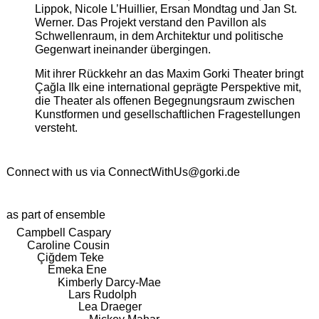
Lippok, Nicole L’Huillier, Ersan Mondtag und Jan St.
Werner. Das Projekt verstand den Pavillon als
Schwellenraum, in dem Architektur und politische
Gegenwart ineinander übergingen.
Mit ihrer Rückkehr an das Maxim Gorki Theater bringt
Çağla Ilk eine international geprägte Perspektive mit,
die Theater als offenen Begegnungsraum zwischen
Kunstformen und gesellschaftlichen Fragestellungen
versteht.
Connect with us via
ConnectWithUs@gorki.de
as part of ensemble
Campbell Caspary
Caroline Cousin
Çiğdem Teke
Emeka Ene
Kimberly Darcy-Mae
Lars Rudolph
Lea Draeger