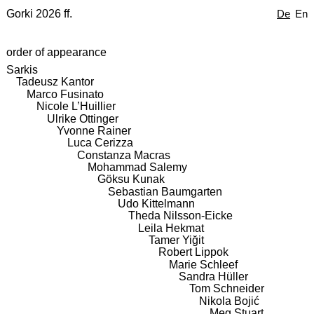
Gorki 2026 ff.
De
En
order of appearance
Sarkis
Tadeusz Kantor
Marco Fusinato
Nicole L’Huillier
Ulrike Ottinger
Yvonne Rainer
Luca Cerizza
Constanza Macras
Mohammad Salemy
Göksu Kunak
Sebastian Baumgarten
Udo Kittelmann
Theda Nilsson-Eicke
Leila Hekmat
Tamer Yiğit
Robert Lippok
Marie Schleef
Sandra Hüller
Tom Schneider
Nikola Bojić
Meg Stuart