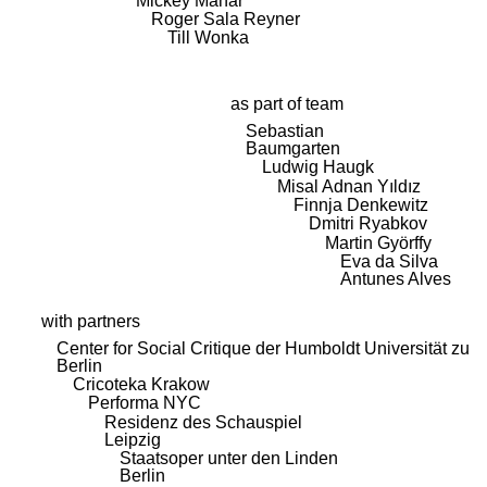
Mickey Mahar
Roger Sala Reyner
Till Wonka
as part of team
Sebastian
Baumgarten
Ludwig Haugk
Misal Adnan Yıldız
Finnja Denkewitz
Dmitri Ryabkov
Martin Györffy
Eva da Silva
Antunes Alves
with partners
Center for Social Critique der Humboldt Universität zu
Berlin
Cricoteka Krakow
Performa NYC
Residenz des Schauspiel
Leipzig
Staatsoper unter den Linden
Berlin