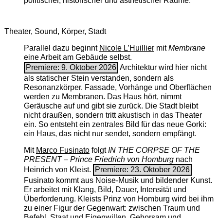
politischer, historischer und ästhetischer Räume.
Theater, Sound, Körper, Stadt
Parallel dazu beginnt
Nicole L’Huillier
mit ­
Membrane
eine Arbeit am Gebäude selbst.
Premiere: 9. Oktober 2026
Architektur wird hier nicht
als statischer Stein verstanden, sondern als
Resonanzkörper. Fassade, Vorhänge und Oberflächen
werden zu Membranen. Das Haus hört, nimmt
Geräusche auf und gibt sie zurück. Die Stadt bleibt
nicht draußen, sondern tritt akustisch in das Theater
ein. So entsteht ein zentrales Bild für das neue Gorki:
ein Haus, das nicht nur sendet, sondern empfängt.
Mit
Marco Fusinato
folgt
IN THE CORPSE OF THE
PRESENT – Prince Friedrich von Homburg
nach
Heinrich von Kleist.
Premiere: 23. Oktober 2026
Fusinato kommt aus Noise-Musik und bildender Kunst.
Er arbeitet mit Klang, Bild, Dauer, Intensität und
Überforderung. Kleists Prinz von Homburg wird bei ihm
zu einer Figur der Gegenwart: zwischen Traum und
Befehl, Staat und Eigenwillen, Gehorsam und