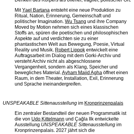
Mit
Yael Bartana
entsteht eine neue Produktion zu
Ritual, Nation, Erinnerung, Gemeinschaft und
politischer Imagination.
Wu Tsang
und ihre Company
Moved by Motion nehmen sich eines klassischen
Stoffs an, spüren die poetischen und philosophischen
Aspekte auf und verdichten sie zu einer
phantastischen Welt aus Bewegung, Poesie, Virtual
Reality und Musik.
Robert Lippok
entwickelt eine
Auftragsarbeit im Dialog mit dem Gorki-Archiv und
versteht Archiv nicht als abgeschlossene
Vergangenheit, sondern als Klang, Speicher und
bewegliches Material.
Ayham Majid Agha
öffnet einen
Raum, in dem Theater, Installation, Exil, Erinnerung
und Sprache ineinandergreifen.
UNSPEAKABLE Sittenausstellung
im
Kronprinzenpalais
Ein zentraler Bestandteil der neuen Programmatik ist
die von
Udo Kittelmann
und Çağla Ilk entwickelte
Ausstellung
UNSPEAKABLE Sittenausstellung
im
Kronprinzenpalais. 2027 jährt sich die