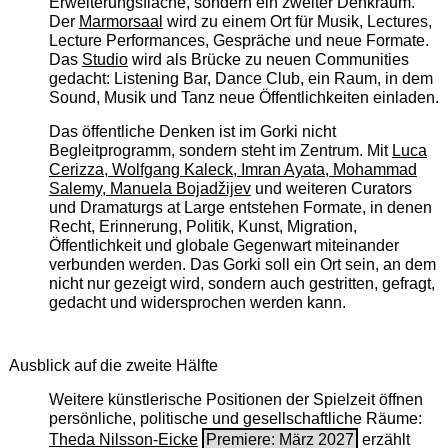
Erweiterungsfläche, sondern ein zweiter Denkraum.
Der
Marmorsaal
wird zu einem Ort für Musik, Lectures,
Lecture Performances, Gespräche und neue Formate.
Das
Studio
wird als Brücke zu neuen Communities
gedacht: Listening Bar, Dance Club, ein Raum, in dem
Sound, Musik und Tanz neue Öffentlichkeiten einladen.
Das öffentliche Denken ist im Gorki nicht
Begleitprogramm, sondern steht im Zentrum. Mit
Luca
Cerizza, Wolfgang Kaleck, Imran Ayata, Mohammad
Salemy, Manuela Bojadžijev
und weiteren Curators
und Dramaturgs at Large entstehen Formate, in denen
Recht, Erinnerung, Politik, Kunst, Migration,
Öffentlichkeit und globale Gegenwart miteinander
verbunden werden. Das Gorki soll ein Ort sein, an dem
nicht nur gezeigt wird, sondern auch gestritten, gefragt,
gedacht und widersprochen werden kann.
Ausblick auf die zweite Hälfte
Weitere künstlerische Positionen der Spielzeit öffnen
persönliche, politische und gesellschaftliche Räume:
Theda Nilsson-Eicke
Premiere: März 2027
erzählt