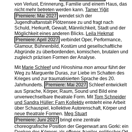
von Verlust, Erinnerung, Familie und einem Haus, das
nicht mehr betreten werden kann.
Tamer Yiğit
Premiere: Mai 2027
wendet sich der
Jugendhaftanstalt Plötzensee zu und fragt nach
Schuld, Herkunft, Gewalt, Männlichkeit, Stadt und der
Möglichkeit eines anderen Blicks.
Leila Hekmat
Premiere: April 2027
verbindet Oper, Performance,
Glamour, Bühnenbild, Kostüm und gesellschaftliche
Abgründe zu überbordenden, komischen, brutalen und
zugleich präzisen Formen der Analyse.
Mit
Marie Schleef
und
Hiroshima mon amour
führt der
Weg zu Marguerite Duras, zur Liebe im Schatten des
Krieges und zur traumatisierten Sprache des 20.
Jahrhunderts.
Premiere: Mai 2027
Schleef entwickelt
aus Sprache, Körper, Raum, Sound und Bild eine
unverwechselbare theatrale Form. Mit
Tom Schneider
und Sandra Hüller: Farn Kollektiv
entsteht eine Arbeit
über Schauspiel, kollektive Autorenschaft, Körper und
neue theatrale Formen.
Meg Stuart
Premiere: Juni 2027
bringt eine zentrale
choreografische Position der Gegenwart ans Gorki: ein
Denken des Körpers als offener, fragiler, politischer Ort.