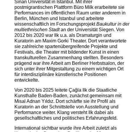
Sinan Universität in Istanbul. Mit ihrer
postmigrantischen Plattform Büro Milk erarbeitete sie
Performances im öffentlichen Raum unter anderem in
Berlin, München und Istanbul und arbeitete
wissenschaftlich im Forschungsprojekt
Baukultur in der
multiethnischen Stadt
an der Universität Siegen. Von
2012 bis 2020 war Ilk u.a. als Dramaturgin und
Kuratorin am Maxim Gorki Theater. Dort verantwortete
sie zahlreiche spartenübergreifende Projekte und
Festivals, die Theater mit bildender Kunst in einen
transkulturellen Zusammenhang stellten. Besonders
prägend war ihre Arbeit am Berliner Herbstsalon, der
sich unter ihrer Mitgestaltung zu einem wichtigen Ort
für interdisziplinäre künstlerische Positionen
entwickelte.
Von 2020 bis 2025 leitete Çağla Ilk die Staatliche
Kunsthalle Baden-Baden, zunächst gemeinsam mit
Misal Adnan Yıldız. Dort schärfte sie ihr Profil als
Kuratorin an der Schnittstelle von Ausstellung und
Performance weiter. Klang versteht Ilk dabei als
gesellschaftliches und politisches Erfahrungsfeld.
International sichtbar wurde ihre Arbeit zuletzt als