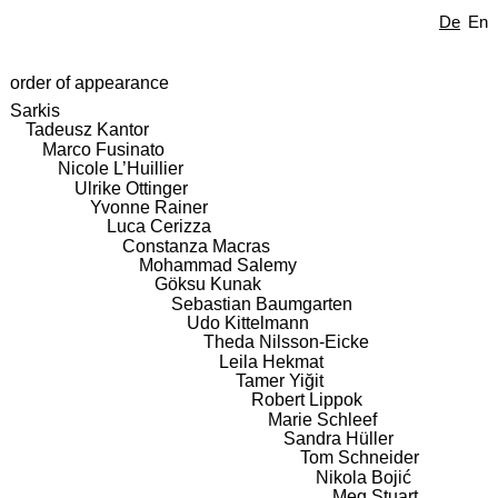
De
En
order of appearance
Sarkis
Tadeusz Kantor
Marco Fusinato
Nicole L’Huillier
Ulrike Ottinger
Yvonne Rainer
Luca Cerizza
Constanza Macras
Mohammad Salemy
Göksu Kunak
Sebastian Baumgarten
Udo Kittelmann
Theda Nilsson-Eicke
Leila Hekmat
Tamer Yiğit
Robert Lippok
Marie Schleef
Sandra Hüller
Tom Schneider
Nikola Bojić
Meg Stuart