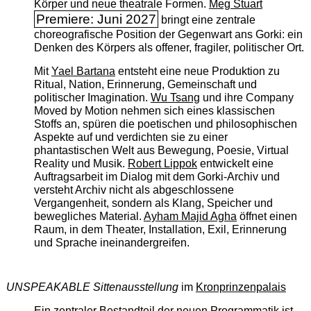
Körper und neue theatrale Formen.
Meg Stuart
Premiere: Juni 2027
bringt eine zentrale
choreografische Position der Gegenwart ans Gorki: ein
Denken des Körpers als offener, fragiler, politischer Ort.
Mit
Yael Bartana
entsteht eine neue Produktion zu
Ritual, Nation, Erinnerung, Gemeinschaft und
politischer Imagination.
Wu Tsang
und ihre Company
Moved by Motion nehmen sich eines klassischen
Stoffs an, spüren die poetischen und philosophischen
Aspekte auf und verdichten sie zu einer
phantastischen Welt aus Bewegung, Poesie, Virtual
Reality und Musik.
Robert Lippok
entwickelt eine
Auftragsarbeit im Dialog mit dem Gorki-Archiv und
versteht Archiv nicht als abgeschlossene
Vergangenheit, sondern als Klang, Speicher und
bewegliches Material.
Ayham Majid Agha
öffnet einen
Raum, in dem Theater, Installation, Exil, Erinnerung
und Sprache ineinandergreifen.
UNSPEAKABLE Sittenausstellung
im
Kronprinzenpalais
Ein zentraler Bestandteil der neuen Programmatik ist