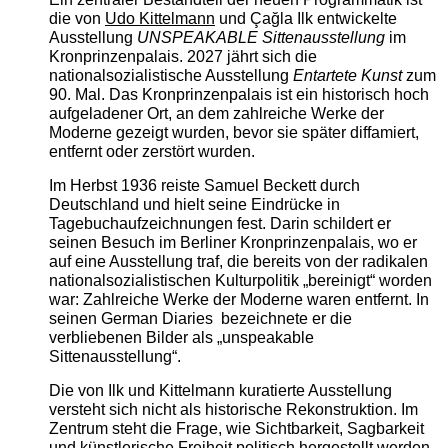
die von
Udo Kittelmann
und Çağla Ilk entwickelte
Ausstellung
UNSPEAKABLE Sittenausstellung
im
Kronprinzenpalais. 2027 jährt sich die
nationalsozialistische Ausstellung
Entartete Kunst
zum
90. Mal. Das Kronprinzenpalais ist ein historisch hoch
aufgeladener Ort, an dem zahlreiche Werke der
Moderne gezeigt wurden, bevor sie später diffamiert,
entfernt oder zerstört wurden.
Im Herbst 1936 reiste Samuel Beckett durch
Deutschland und hielt seine Eindrücke in
Tagebuchaufzeichnungen fest. Darin schildert er
seinen Besuch im Berliner Kronprinzenpalais, wo er
auf eine Ausstellung traf, die bereits von der radikalen
nationalsozialistischen Kulturpolitik „bereinigt“ worden
war: Zahlreiche Werke der Moderne waren entfernt. In
seinen German Diaries bezeichnete er die
verbliebenen Bilder als „unspeakable
Sittenausstellung“.
Die von Ilk und Kittelmann kuratierte Ausstellung
versteht sich nicht als historische Rekonstruktion. Im
Zentrum steht die Frage, wie Sichtbarkeit, Sagbarkeit
und künstlerische Freiheit politisch hergestellt werden