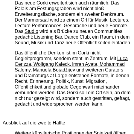
Das neue Gorki erweitert sich auch räumlich. Das
Palais am Festungsgraben wird nicht bloß
Erweiterungsfläche, sondern ein zweiter Denkraum.
Der
Marmorsaal
wird zu einem Ort für Musik, Lectures,
Lecture Performances, Gespräche und neue Formate.
Das
Studio
wird als Brücke zu neuen Communities
gedacht: Listening Bar, Dance Club, ein Raum, in dem
Sound, Musik und Tanz neue Öffentlichkeiten einladen.
Das öffentliche Denken ist im Gorki nicht
Begleitprogramm, sondern steht im Zentrum. Mit
Luca
Cerizza, Wolfgang Kaleck, Imran Ayata, Mohammad
Salemy, Manuela Bojadžijev
und weiteren Curators
und Dramaturgs at Large entstehen Formate, in denen
Recht, Erinnerung, Politik, Kunst, Migration,
Öffentlichkeit und globale Gegenwart miteinander
verbunden werden. Das Gorki soll ein Ort sein, an dem
nicht nur gezeigt wird, sondern auch gestritten, gefragt,
gedacht und widersprochen werden kann.
Ausblick auf die zweite Hälfte
Weitere künstlerische Positionen der Spielzeit öffnen