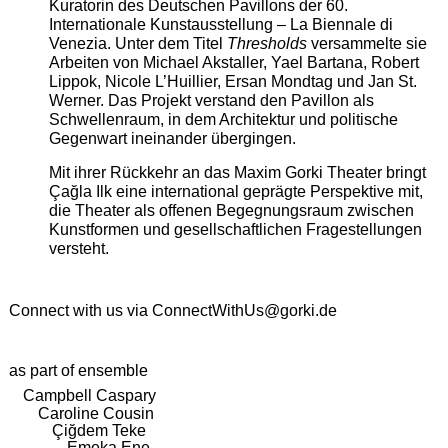
Kuratorin des Deutschen Pavillons der 60.
Internationale Kunstausstellung – La Biennale di
Venezia. Unter dem Titel
Thresholds
versammelte sie
Arbeiten von Michael Akstaller, Yael Bartana, Robert
Lippok, Nicole L’Huillier, Ersan Mondtag und Jan St.
Werner. Das Projekt verstand den Pavillon als
Schwellenraum, in dem Architektur und politische
Gegenwart ineinander übergingen.
Mit ihrer Rückkehr an das Maxim Gorki Theater bringt
Çağla Ilk eine international geprägte Perspektive mit,
die Theater als offenen Begegnungsraum zwischen
Kunstformen und gesellschaftlichen Fragestellungen
versteht.
Connect with us via
ConnectWithUs@gorki.de
as part of ensemble
Campbell Caspary
Caroline Cousin
Çiğdem Teke
Emeka Ene