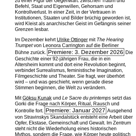
zu einer Figur der Gegenwart: zwischen Traum und
Befehl, Staat und Eigenwillen, Gehorsam und
Kontrollverlust. In einer Zeit, in der Vertrauen in
Institutionen, Staaten und Bilder brüchig geworden ist,
wird Kleist als anarchischer Geist im Gefängnis seiner
Grenzen lesbar.
Im Dezember kehrt
Ulrike Ottinger
mit
The ­Hearing
Trumpet
von Leonora Carrington auf die Berliner
Premiere: 3. Dezember 2026
Bühne zurück.
Die
Geschichte einer 92-jährigen Frau, die in ein
Altersheim kommt und dort eine Revolution beginnt,
verbindet Surrealismus, feministische Imagination,
Filmgeschichte und Theater. Sie fragt, wer überhört
wird – und was geschieht, wenn gerade diese
Stimmen beginnen, die Welt zu verändern.
Mit
Göksu Kunak
und
Le Sacre du printemps
setzt das
Gorki die Frage nach Körper, Ritual, Rausch und
Premiere: Januar 2027
Kontrolle fort.
Ausgehend
von Stravinskys Skandalstück entsteht eine Arbeit über
Opfer, Ekstase, Gemeinschaft und Gewalt. Im Zentrum
steht nicht die Wiederholung eines historischen
Mythos, sondern die Frage, wie Körper heute politisch