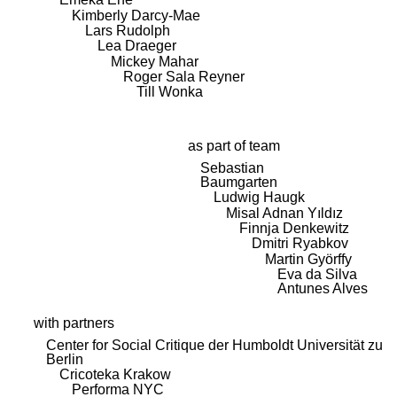
Kimberly Darcy-Mae
Lars Rudolph
Lea Draeger
Mickey Mahar
Roger Sala Reyner
Till Wonka
as part of team
Sebastian
Baumgarten
Ludwig Haugk
Misal Adnan Yıldız
Finnja Denkewitz
Dmitri Ryabkov
Martin Györffy
Eva da Silva
Antunes Alves
with partners
Center for Social Critique der Humboldt Universität zu
Berlin
Cricoteka Krakow
Performa NYC