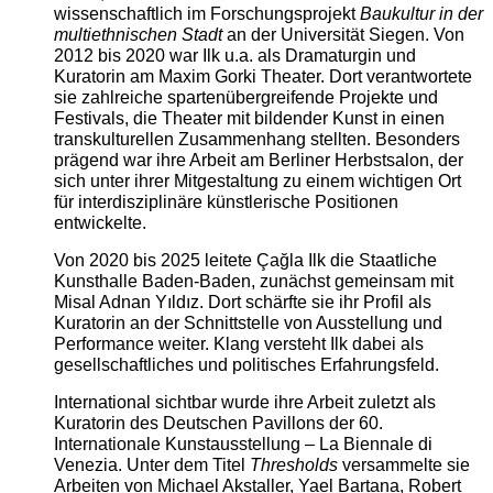
wissenschaftlich im Forschungsprojekt
Baukultur in der
multiethnischen Stadt
an der Universität Siegen. Von
2012 bis 2020 war Ilk u.a. als Dramaturgin und
Kuratorin am Maxim Gorki Theater. Dort verantwortete
sie zahlreiche spartenübergreifende Projekte und
Festivals, die Theater mit bildender Kunst in einen
transkulturellen Zusammenhang stellten. Besonders
prägend war ihre Arbeit am Berliner Herbstsalon, der
sich unter ihrer Mitgestaltung zu einem wichtigen Ort
für interdisziplinäre künstlerische Positionen
entwickelte.
Von 2020 bis 2025 leitete Çağla Ilk die Staatliche
Kunsthalle Baden-Baden, zunächst gemeinsam mit
Misal Adnan Yıldız. Dort schärfte sie ihr Profil als
Kuratorin an der Schnittstelle von Ausstellung und
Performance weiter. Klang versteht Ilk dabei als
gesellschaftliches und politisches Erfahrungsfeld.
International sichtbar wurde ihre Arbeit zuletzt als
Kuratorin des Deutschen Pavillons der 60.
Internationale Kunstausstellung – La Biennale di
Venezia. Unter dem Titel
Thresholds
versammelte sie
Arbeiten von Michael Akstaller, Yael Bartana, Robert