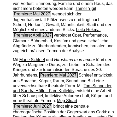
von Verlust, Erinnerung, Familie und einem Haus, das
nicht mehr betreten werden kann.
Tamer Yiğit
Premiere: Mai 2027
wendet sich der
Jugendhaftanstalt Plötzensee zu und fragt nach
Schuld, Herkunft, Gewalt, Männlichkeit, Stadt und der
Möglichkeit eines anderen Blicks.
Leila Hekmat
Premiere: April 2027
verbindet Oper, Performance,
Glamour, Bühnenbild, Kostüm und gesellschaftliche
Abgründe zu überbordenden, komischen, brutalen und
zugleich präzisen Formen der Analyse.
Mit
Marie Schleef
und
Hiroshima mon amour
führt der
Weg zu Marguerite Duras, zur Liebe im Schatten des
Krieges und zur traumatisierten Sprache des 20.
Jahrhunderts.
Premiere: Mai 2027
Schleef entwickelt
aus Sprache, Körper, Raum, Sound und Bild eine
unverwechselbare theatrale Form. Mit
Tom Schneider
und Sandra Hüller: Farn Kollektiv
entsteht eine Arbeit
über Schauspiel, kollektive Autorenschaft, Körper und
neue theatrale Formen.
Meg Stuart
Premiere: Juni 2027
bringt eine zentrale
choreografische Position der Gegenwart ans Gorki: ein
Denken des Körpers als offener, fragiler, politischer Ort.