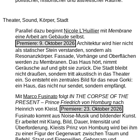
politischer, historischer und ästhetischer Räume.
Theater, Sound, Körper, Stadt
Parallel dazu beginnt
Nicole L’Huillier
mit ­
Membrane
eine Arbeit am Gebäude selbst.
Premiere: 9. Oktober 2026
Architektur wird hier nicht
als statischer Stein verstanden, sondern als
Resonanzkörper. Fassade, Vorhänge und Oberflächen
werden zu Membranen. Das Haus hört, nimmt
Geräusche auf und gibt sie zurück. Die Stadt bleibt
nicht draußen, sondern tritt akustisch in das Theater
ein. So entsteht ein zentrales Bild für das neue Gorki:
ein Haus, das nicht nur sendet, sondern empfängt.
Mit
Marco Fusinato
folgt
IN THE CORPSE OF THE
PRESENT – Prince Friedrich von Homburg
nach
Heinrich von Kleist.
Premiere: 23. Oktober 2026
Fusinato kommt aus Noise-Musik und bildender Kunst.
Er arbeitet mit Klang, Bild, Dauer, Intensität und
Überforderung. Kleists Prinz von Homburg wird bei ihm
zu einer Figur der Gegenwart: zwischen Traum und
Befehl, Staat und Eigenwillen, Gehorsam und