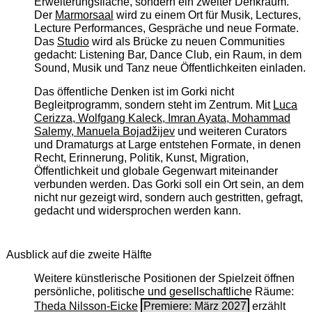
Erweiterungsfläche, sondern ein zweiter Denkraum.
Der
Marmorsaal
wird zu einem Ort für Musik, Lectures,
Lecture Performances, Gespräche und neue Formate.
Das
Studio
wird als Brücke zu neuen Communities
gedacht: Listening Bar, Dance Club, ein Raum, in dem
Sound, Musik und Tanz neue Öffentlichkeiten einladen.
Das öffentliche Denken ist im Gorki nicht
Begleitprogramm, sondern steht im Zentrum. Mit
Luca
Cerizza, Wolfgang Kaleck, Imran Ayata, Mohammad
Salemy, Manuela Bojadžijev
und weiteren Curators
und Dramaturgs at Large entstehen Formate, in denen
Recht, Erinnerung, Politik, Kunst, Migration,
Öffentlichkeit und globale Gegenwart miteinander
verbunden werden. Das Gorki soll ein Ort sein, an dem
nicht nur gezeigt wird, sondern auch gestritten, gefragt,
gedacht und widersprochen werden kann.
Ausblick auf die zweite Hälfte
Weitere künstlerische Positionen der Spielzeit öffnen
persönliche, politische und gesellschaftliche Räume:
Theda Nilsson-Eicke
Premiere: März 2027
erzählt