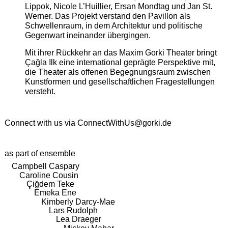
Lippok, Nicole L’Huillier, Ersan Mondtag und Jan St.
Werner. Das Projekt verstand den Pavillon als
Schwellenraum, in dem Architektur und politische
Gegenwart ineinander übergingen.
Mit ihrer Rückkehr an das Maxim Gorki Theater bringt
Çağla Ilk eine international geprägte Perspektive mit,
die Theater als offenen Begegnungsraum zwischen
Kunstformen und gesellschaftlichen Fragestellungen
versteht.
Connect with us via
ConnectWithUs@gorki.de
as part of ensemble
Campbell Caspary
Caroline Cousin
Çiğdem Teke
Emeka Ene
Kimberly Darcy-Mae
Lars Rudolph
Lea Draeger