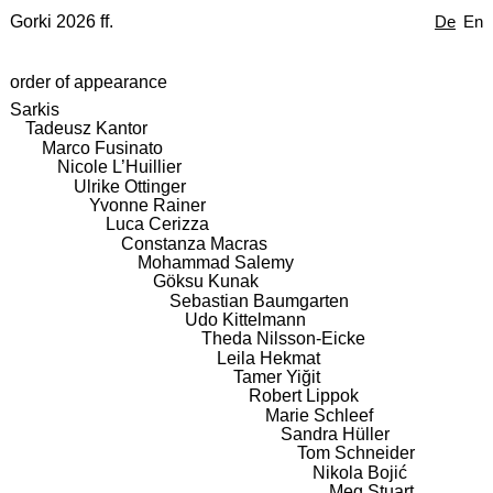
Gorki 2026 ff.
De
En
order of appearance
Sarkis
Tadeusz Kantor
Marco Fusinato
Nicole L’Huillier
Ulrike Ottinger
Yvonne Rainer
Luca Cerizza
Constanza Macras
Mohammad Salemy
Göksu Kunak
Sebastian Baumgarten
Udo Kittelmann
Theda Nilsson-Eicke
Leila Hekmat
Tamer Yiğit
Robert Lippok
Marie Schleef
Sandra Hüller
Tom Schneider
Nikola Bojić
Meg Stuart