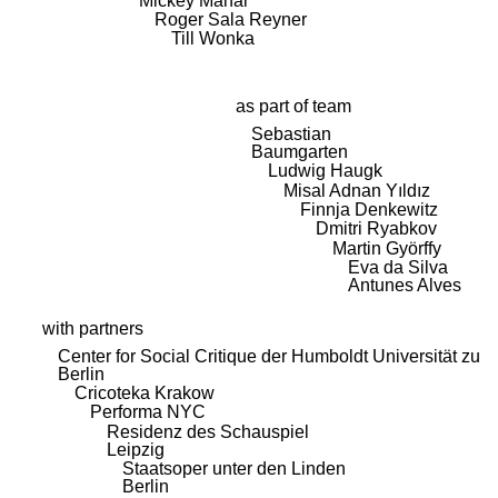
Mickey Mahar
Roger Sala Reyner
Till Wonka
as part of team
Sebastian
Baumgarten
Ludwig Haugk
Misal Adnan Yıldız
Finnja Denkewitz
Dmitri Ryabkov
Martin Györffy
Eva da Silva
Antunes Alves
with partners
Center for Social Critique der Humboldt Universität zu
Berlin
Cricoteka Krakow
Performa NYC
Residenz des Schauspiel
Leipzig
Staatsoper unter den Linden
Berlin