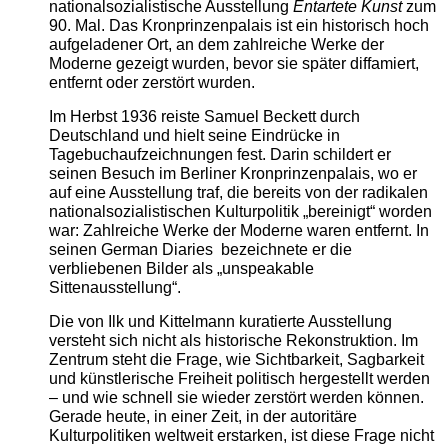
nationalsozialistische Ausstellung
Entartete Kunst
zum
90. Mal. Das Kronprinzenpalais ist ein historisch hoch
aufgeladener Ort, an dem zahlreiche Werke der
Moderne gezeigt wurden, bevor sie später diffamiert,
entfernt oder zerstört wurden.
Im Herbst 1936 reiste Samuel Beckett durch
Deutschland und hielt seine Eindrücke in
Tagebuchaufzeichnungen fest. Darin schildert er
seinen Besuch im Berliner Kronprinzenpalais, wo er
auf eine Ausstellung traf, die bereits von der radikalen
nationalsozialistischen Kulturpolitik „bereinigt“ worden
war: Zahlreiche Werke der Moderne waren entfernt. In
seinen German Diaries bezeichnete er die
verbliebenen Bilder als „unspeakable
Sittenausstellung“.
Die von Ilk und Kittelmann kuratierte Ausstellung
versteht sich nicht als historische Rekonstruktion. Im
Zentrum steht die Frage, wie Sichtbarkeit, Sagbarkeit
und künstlerische Freiheit politisch hergestellt werden
– und wie schnell sie wieder zerstört werden können.
Gerade heute, in einer Zeit, in der autoritäre
Kulturpolitiken weltweit erstarken, ist diese Frage nicht