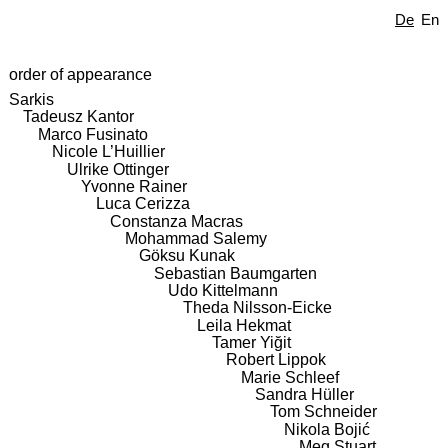
De
En
order of appearance
Sarkis
Tadeusz Kantor
Marco Fusinato
Nicole L’Huillier
Ulrike Ottinger
Yvonne Rainer
Luca Cerizza
Constanza Macras
Mohammad Salemy
Göksu Kunak
Sebastian Baumgarten
Udo Kittelmann
Theda Nilsson-Eicke
Leila Hekmat
Tamer Yiğit
Robert Lippok
Marie Schleef
Sandra Hüller
Tom Schneider
Nikola Bojić
Meg Stuart