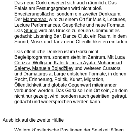
Das neue Gorki erweitert sich auch räumlich. Das
Palais am Festungsgraben wird nicht bloß
Erweiterungsfläche, sondern ein zweiter Denkraum.
Der
Marmorsaal
wird zu einem Ort für Musik, Lectures,
Lecture Performances, Gespräche und neue Formate.
Das
Studio
wird als Brücke zu neuen Communities
gedacht: Listening Bar, Dance Club, ein Raum, in dem
Sound, Musik und Tanz neue Öffentlichkeiten einladen.
Das öffentliche Denken ist im Gorki nicht
Begleitprogramm, sondern steht im Zentrum. Mit
Luca
Cerizza, Wolfgang Kaleck, Imran Ayata, Mohammad
Salemy, Manuela Bojadžijev
und weiteren Curators
und Dramaturgs at Large entstehen Formate, in denen
Recht, Erinnerung, Politik, Kunst, Migration,
Öffentlichkeit und globale Gegenwart miteinander
verbunden werden. Das Gorki soll ein Ort sein, an dem
nicht nur gezeigt wird, sondern auch gestritten, gefragt,
gedacht und widersprochen werden kann.
Ausblick auf die zweite Hälfte
Weitere künstlerische Positionen der Spielzeit öffnen