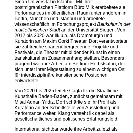
Sinan Universität in Istanbul. Mit ihrer
postmigrantischen Plattform Büro Milk erarbeitete sie
Performances im öffentlichen Raum unter anderem in
Berlin, München und Istanbul und arbeitete
wissenschaftlich im Forschungsprojekt
Baukultur in der
multiethnischen Stadt
an der Universität Siegen. Von
2012 bis 2020 war Ilk u.a. als Dramaturgin und
Kuratorin am Maxim Gorki Theater. Dort verantwortete
sie zahlreiche spartenübergreifende Projekte und
Festivals, die Theater mit bildender Kunst in einen
transkulturellen Zusammenhang stellten. Besonders
prägend war ihre Arbeit am Berliner Herbstsalon, der
sich unter ihrer Mitgestaltung zu einem wichtigen Ort
für interdisziplinäre künstlerische Positionen
entwickelte.
Von 2020 bis 2025 leitete Çağla Ilk die Staatliche
Kunsthalle Baden-Baden, zunächst gemeinsam mit
Misal Adnan Yıldız. Dort schärfte sie ihr Profil als
Kuratorin an der Schnittstelle von Ausstellung und
Performance weiter. Klang versteht Ilk dabei als
gesellschaftliches und politisches Erfahrungsfeld.
International sichtbar wurde ihre Arbeit zuletzt als