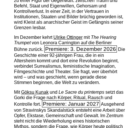
zu einer Figur der Gegenwart: zwischen Traum und
Befehl, Staat und Eigenwillen, Gehorsam und
Kontrollverlust. In einer Zeit, in der Vertrauen in
Institutionen, Staaten und Bilder brüchig geworden ist,
wird Kleist als anarchischer Geist im Gefängnis seiner
Grenzen lesbar.
Im Dezember kehrt
Ulrike Ottinger
mit
The ­Hearing
Trumpet
von Leonora Carrington auf die Berliner
Premiere: 3. Dezember 2026
Bühne zurück.
Die
Geschichte einer 92-jährigen Frau, die in ein
Altersheim kommt und dort eine Revolution beginnt,
verbindet Surrealismus, feministische Imagination,
Filmgeschichte und Theater. Sie fragt, wer überhört
wird – und was geschieht, wenn gerade diese
Stimmen beginnen, die Welt zu verändern.
Mit
Göksu Kunak
und
Le Sacre du printemps
setzt das
Gorki die Frage nach Körper, Ritual, Rausch und
Premiere: Januar 2027
Kontrolle fort.
Ausgehend
von Stravinskys Skandalstück entsteht eine Arbeit über
Opfer, Ekstase, Gemeinschaft und Gewalt. Im Zentrum
steht nicht die Wiederholung eines historischen
Mythos, sondern die Frage, wie Körper heute politisch