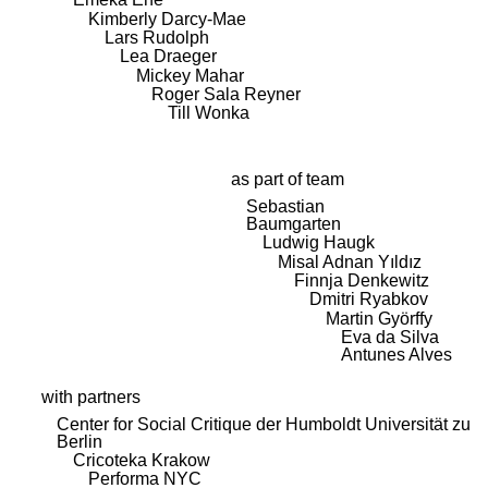
Kimberly Darcy-Mae
Lars Rudolph
Lea Draeger
Mickey Mahar
Roger Sala Reyner
Till Wonka
as part of team
Sebastian
Baumgarten
Ludwig Haugk
Misal Adnan Yıldız
Finnja Denkewitz
Dmitri Ryabkov
Martin Györffy
Eva da Silva
Antunes Alves
with partners
Center for Social Critique der Humboldt Universität zu
Berlin
Cricoteka Krakow
Performa NYC