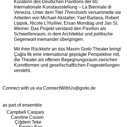
Kuratorin des Deutschen Pavillons der 60.
Internationale Kunstausstellung – La Biennale di
Venezia. Unter dem Titel
Thresholds
versammelte sie
Arbeiten von Michael Akstaller, Yael Bartana, Robert
Lippok, Nicole L’Huillier, Ersan Mondtag und Jan St.
Werner. Das Projekt verstand den Pavillon als
Schwellenraum, in dem Architektur und politische
Gegenwart ineinander übergingen.
Mit ihrer Rückkehr an das Maxim Gorki Theater bringt
Çağla Ilk eine international geprägte Perspektive mit,
die Theater als offenen Begegnungsraum zwischen
Kunstformen und gesellschaftlichen Fragestellungen
versteht.
Connect with us via
ConnectWithUs@gorki.de
as part of ensemble
Campbell Caspary
Caroline Cousin
Çiğdem Teke
Emeka Ene