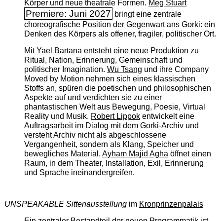
Körper und neue theatrale Formen.
Meg Stuart
Premiere: Juni 2027
bringt eine zentrale
choreografische Position der Gegenwart ans Gorki: ein
Denken des Körpers als offener, fragiler, politischer Ort.
Mit
Yael Bartana
entsteht eine neue Produktion zu
Ritual, Nation, Erinnerung, Gemeinschaft und
politischer Imagination.
Wu Tsang
und ihre Company
Moved by Motion nehmen sich eines klassischen
Stoffs an, spüren die poetischen und philosophischen
Aspekte auf und verdichten sie zu einer
phantastischen Welt aus Bewegung, Poesie, Virtual
Reality und Musik.
Robert Lippok
entwickelt eine
Auftragsarbeit im Dialog mit dem Gorki-Archiv und
versteht Archiv nicht als abgeschlossene
Vergangenheit, sondern als Klang, Speicher und
bewegliches Material.
Ayham Majid Agha
öffnet einen
Raum, in dem Theater, Installation, Exil, Erinnerung
und Sprache ineinandergreifen.
UNSPEAKABLE Sittenausstellung
im
Kronprinzenpalais
Ein zentraler Bestandteil der neuen Programmatik ist