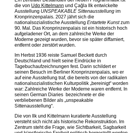
die von
Udo Kittelmann
und Çağla Ilk entwickelte
Ausstellung
UNSPEAKABLE Sittenausstellung
im
Kronprinzenpalais. 2027 jährt sich die
nationalsozialistische Ausstellung
Entartete Kunst
zum
90. Mal. Das Kronprinzenpalais ist ein historisch hoch
aufgeladener Ort, an dem zahlreiche Werke der
Moderne gezeigt wurden, bevor sie später diffamiert,
entfernt oder zerstört wurden.
Im Herbst 1936 reiste Samuel Beckett durch
Deutschland und hielt seine Eindrücke in
Tagebuchaufzeichnungen fest. Darin schildert er
seinen Besuch im Berliner Kronprinzenpalais, wo er
auf eine Ausstellung traf, die bereits von der radikalen
nationalsozialistischen Kulturpolitik „bereinigt“ worden
war: Zahlreiche Werke der Moderne waren entfernt. In
seinen German Diaries bezeichnete er die
verbliebenen Bilder als „unspeakable
Sittenausstellung“.
Die von Ilk und Kittelmann kuratierte Ausstellung
versteht sich nicht als historische Rekonstruktion. Im
Zentrum steht die Frage, wie Sichtbarkeit, Sagbarkeit
und künstlerische Freiheit politisch hergestellt werden