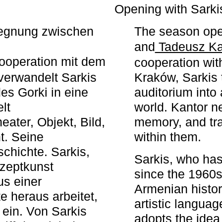
r
Opening with Sarki
egegnung zwischen
The season ope
and
Tadeusz Ka
ooperation mit dem
cooperation wit
erwandelt Sarkis
Kraków, Sarkis 
s Gorki in eine
auditorium into 
elt
world. Kantor n
ater, Objekt, Bild,
memory, and tra
t. Seine
within them.
chichte. Sarkis,
Sarkis, who has
nzeptkunst
since the 1960s
us einer
Armenian histor
e heraus arbeitet,
artistic languag
 ein. Von Sarkis
adopts the idea 