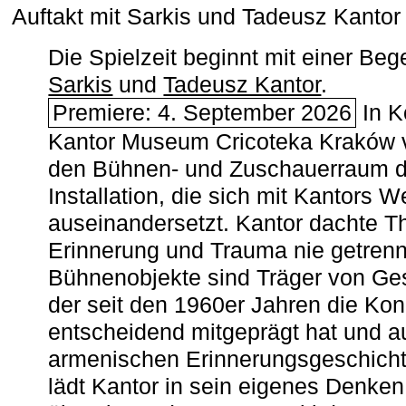
Auftakt mit Sarkis und Tadeusz Kanto
Die Spielzeit beginnt mit einer B
Sarkis
und
Tadeusz Kantor
.
Premiere: 4. September 2026
In K
Kantor Museum Cricoteka Kraków v
den Bühnen- und Zuschauerraum de
Installation, die sich mit Kantors W
auseinandersetzt. Kantor dachte The
Erinnerung und Trauma nie getrenn
Bühnenobjekte sind Träger von Ges
der seit den 1960er Jahren die Ko
entscheidend mitgeprägt hat und a
armenischen ­Erinnerungsgeschicht
lädt Kantor in sein eigenes Denken