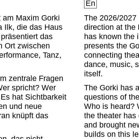
En
nt am Maxim Gorki
The 2026/2027 s
 Ilk, die das Haus
direction at th
 präsentiert das
has known the i
en Ort zwischen
presents the Go
Performance, Tanz,
connecting thea
dance, music, s
itself.
em zentrale Fragen
Wer spricht? Wer
The Gorki has a
s hat Sichtbarkeit
questions of th
en und neue
Who is heard? 
ran knüpft das
the theater has c
and brought new
builds on this l
n, das nicht