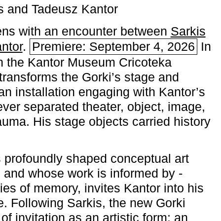
s and Tadeusz Kantor
ns with an encounter between
Sarkis
ntor
.
Premiere: September 4, 2026
In
h the ­Kantor Museum Cricoteka
transforms the Gorki’s stage and
an installation engaging with Kantor’s
ever separated theater, object, image,
uma. His stage objects carried history
 profoundly shaped conceptual art
 and whose work is informed by ­
ies of memory, invites Kantor into his
e. Following Sarkis, the new Gorki
of invitation as an artistic form: an