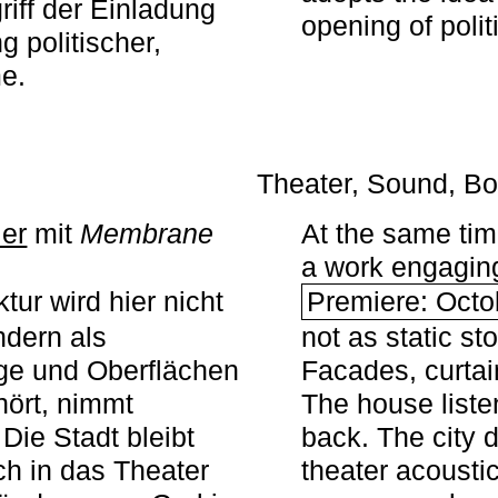
iff der Einladung
opening of polit
g politischer,
me.
Theater, Sound, Bo
ier
mit ­
Membrane
At the same ti
a work engaging 
tur wird hier nicht
Premiere: Octo
ndern als
not as static st
ge und Oberflächen
Facades, curta
ört, nimmt
The house liste
Die Stadt bleibt
back. The city 
sch in das Theater
theater acoustic