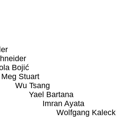
ler
hneider
ola Bojić
Meg Stuart
Wu Tsang
Yael Bartana
Imran Ayata
Wolfgang Kaleck