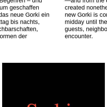
 Begehren – und
—and from the q
aum geschaffen
created nonethel
das neue Gorki ein
new Gorki is c
tag bis nachts,
midday until the
achbarschaften,
guests, neighbo
Formen der
encounter.