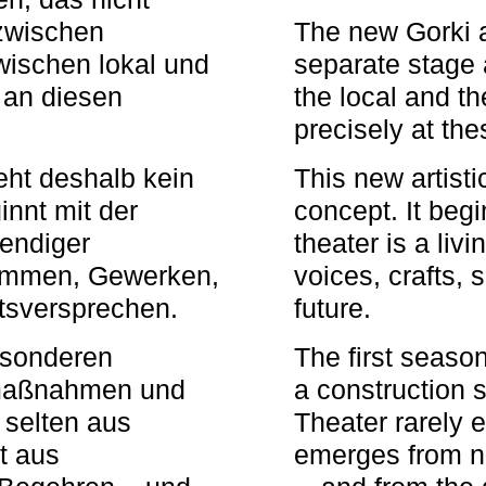
zwischen
The new Gorki 
wischen lokal und
separate stage 
u an diesen
the local and th
precisely at th
eht deshalb kein
This new artisti
nnt mit der
concept. It begi
bendiger
theater is a li
timmen, Gewerken,
voices, crafts,
tsversprechen.
future.
besonderen
The first seaso
rmaßnahmen und
a construction s
 selten aus
Theater rarely 
t aus
emerges from ne