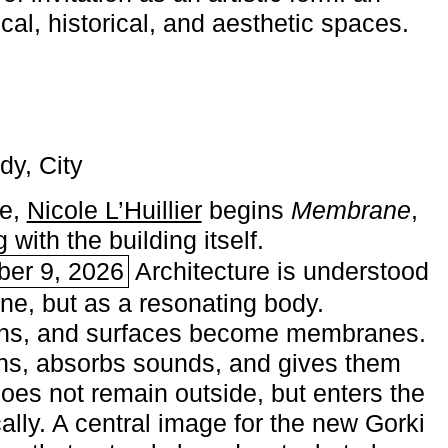
ical, historical, and aesthetic spaces.
dy, City
me,
Nicole L’Huillier
begins ­
Membrane
,
with the building itself.
ber 9, 2026
Architecture is understood
one, but as a resonating body.
ins, and surfaces become membranes.
ns, absorbs sounds, and gives them
does not remain outside, but enters the
ally. A central image for the new Gorki