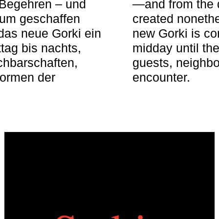
 Begehren – und
—and from the q
aum geschaffen
created nonethel
das neue Gorki ein
new Gorki is c
tag bis nachts,
midday until the
achbarschaften,
guests, neighbo
Formen der
encounter.