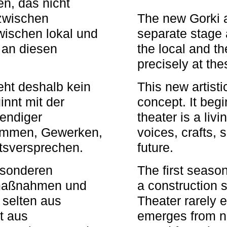
n, das nicht
zwischen
The new Gorki 
wischen lokal und
separate stage 
u an diesen
the local and th
precisely at th
eht deshalb kein
This new artisti
nnt mit der
concept. It begi
bendiger
theater is a li
timmen, Gewerken,
voices, crafts,
tsversprechen.
future.
besonderen
The first seaso
rmaßnahmen und
a construction s
 selten aus
Theater rarely 
t aus
emerges from ne