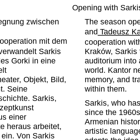
r
Opening with Sarki
egegnung zwischen
The season ope
and
Tadeusz Ka
ooperation mit dem
cooperation wit
erwandelt Sarkis
Kraków, Sarkis 
s Gorki in eine
auditorium into 
elt
world. Kantor n
ater, Objekt, Bild,
memory, and tra
t. Seine
within them.
chichte. Sarkis,
Sarkis, who has
nzeptkunst
since the 1960s
us einer
Armenian histor
e heraus arbeitet,
artistic languag
 ein. Von Sarkis