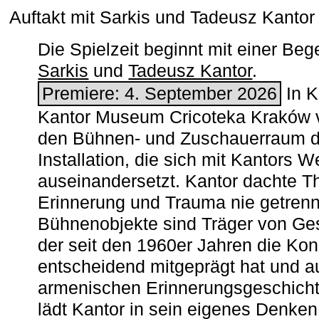
Auftakt mit Sarkis und Tadeusz Kanto
Die Spielzeit beginnt mit einer B
Sarkis
und
Tadeusz Kantor
.
Premiere: 4. September 2026
In K
Kantor Museum Cricoteka Kraków v
den Bühnen- und Zuschauerraum de
Installation, die sich mit Kantors W
auseinandersetzt. Kantor dachte The
Erinnerung und Trauma nie getrenn
Bühnenobjekte sind Träger von Ges
der seit den 1960er Jahren die Ko
entscheidend mitgeprägt hat und a
armenischen ­Erinnerungsgeschicht
lädt Kantor in sein eigenes Denken