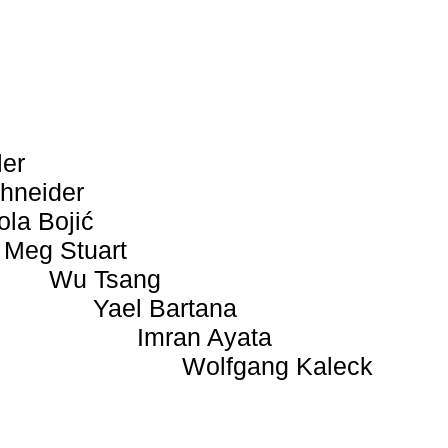
ler
hneider
ola Bojić
Meg Stuart
Wu Tsang
Yael Bartana
Imran Ayata
Wolfgang Kaleck