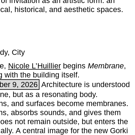
of invitation as an artistic form: an
ical, historical, and aesthetic spaces.
dy, City
me,
Nicole L’Huillier
begins ­
Membrane
,
with the building itself.
ber 9, 2026
Architecture is understood
one, but as a resonating body.
ins, and surfaces become membranes.
ns, absorbs sounds, and gives them
does not remain outside, but enters the
ally. A central image for the new Gorki