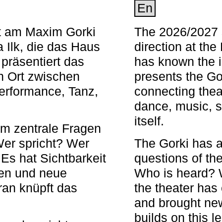
En
nt am Maxim Gorki
The 2026/2027 s
 Ilk, die das Haus
direction at th
 präsentiert das
has known the i
en Ort zwischen
presents the Go
Performance, Tanz,
connecting thea
dance, music, s
itself.
em zentrale Fragen
Wer spricht? Wer
The Gorki has a
s hat Sichtbarkeit
questions of th
en und neue
Who is heard? 
ran knüpft das
the theater has c
and brought new
builds on this l