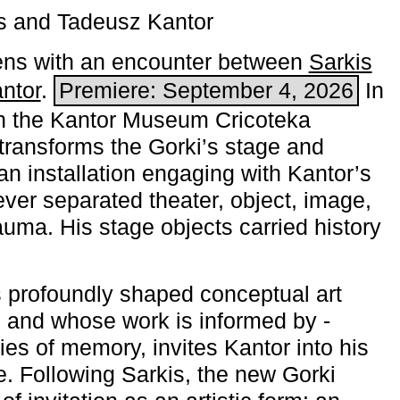
s and Tadeusz Kantor
ns with an encounter between
Sarkis
ntor
.
Premiere: September 4, 2026
In
h the ­Kantor Museum Cricoteka
transforms the Gorki’s stage and
an installation engaging with Kantor’s
ever separated theater, object, image,
uma. His stage objects carried history
 profoundly shaped conceptual art
 and whose work is informed by ­
ies of memory, invites Kantor into his
e. Following Sarkis, the new Gorki