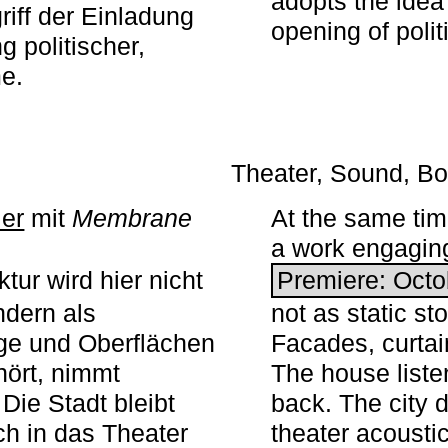
adopts the idea 
iff der Einladung
opening of polit
g politischer,
me.
Theater, Sound, Bo
ier
mit ­
Membrane
At the same ti
a work engaging 
tur wird hier nicht
Premiere: Octo
ndern als
not as static st
ge und Oberflächen
Facades, curta
ört, nimmt
The house liste
Die Stadt bleibt
back. The city 
sch in das Theater
theater acoustic