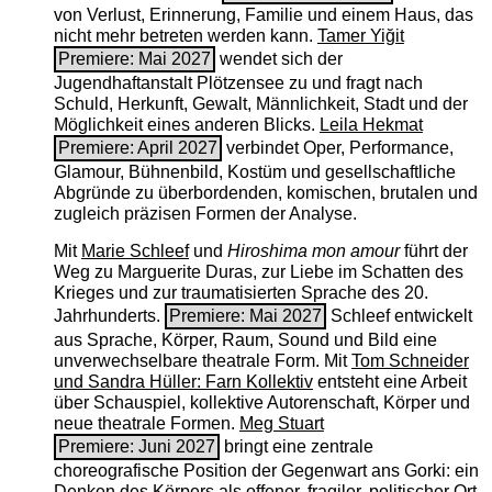
von Verlust, Erinnerung, Familie und einem Haus, das
nicht mehr betreten werden kann.
Tamer Yiğit
Premiere: Mai 2027
wendet sich der
Jugendhaftanstalt Plötzensee zu und fragt nach
Schuld, Herkunft, Gewalt, Männlichkeit, Stadt und der
Möglichkeit eines anderen Blicks.
Leila Hekmat
Premiere: April 2027
verbindet Oper, Performance,
Glamour, Bühnenbild, Kostüm und gesellschaftliche
Abgründe zu überbordenden, komischen, brutalen und
zugleich präzisen Formen der Analyse.
Mit
Marie Schleef
und
Hiroshima mon amour
führt der
Weg zu Marguerite Duras, zur Liebe im Schatten des
Krieges und zur traumatisierten Sprache des 20.
Jahrhunderts.
Premiere: Mai 2027
Schleef entwickelt
aus Sprache, Körper, Raum, Sound und Bild eine
unverwechselbare theatrale Form. Mit
Tom Schneider
und Sandra Hüller: Farn Kollektiv
entsteht eine Arbeit
über Schauspiel, kollektive Autorenschaft, Körper und
neue theatrale Formen.
Meg Stuart
Premiere: Juni 2027
bringt eine zentrale
choreografische Position der Gegenwart ans Gorki: ein
Denken des Körpers als offener, fragiler, politischer Ort.