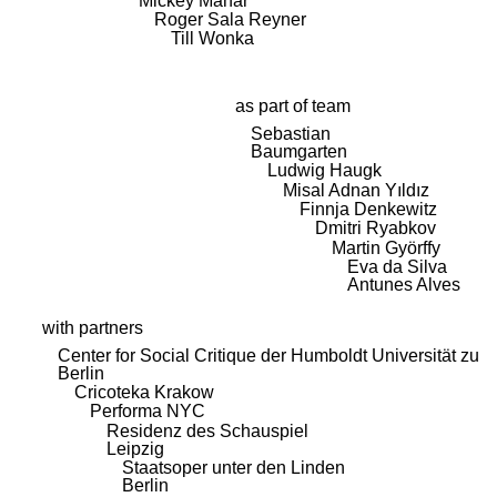
Mickey Mahar
Roger Sala Reyner
Till Wonka
as part of team
Sebastian
Baumgarten
Ludwig Haugk
Misal Adnan Yıldız
Finnja Denkewitz
Dmitri Ryabkov
Martin Györffy
Eva da Silva
Antunes Alves
with partners
Center for Social Critique der Humboldt Universität zu
Berlin
Cricoteka Krakow
Performa NYC
Residenz des Schauspiel
Leipzig
Staatsoper unter den Linden
Berlin