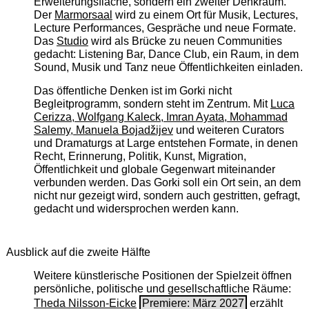
Erweiterungsfläche, sondern ein zweiter Denkraum.
Der
Marmorsaal
wird zu einem Ort für Musik, Lectures,
Lecture Performances, Gespräche und neue Formate.
Das
Studio
wird als Brücke zu neuen Communities
gedacht: Listening Bar, Dance Club, ein Raum, in dem
Sound, Musik und Tanz neue Öffentlichkeiten einladen.
Das öffentliche Denken ist im Gorki nicht
Begleitprogramm, sondern steht im Zentrum. Mit
Luca
Cerizza, Wolfgang Kaleck, Imran Ayata, Mohammad
Salemy, Manuela Bojadžijev
und weiteren Curators
und Dramaturgs at Large entstehen Formate, in denen
Recht, Erinnerung, Politik, Kunst, Migration,
Öffentlichkeit und globale Gegenwart miteinander
verbunden werden. Das Gorki soll ein Ort sein, an dem
nicht nur gezeigt wird, sondern auch gestritten, gefragt,
gedacht und widersprochen werden kann.
Ausblick auf die zweite Hälfte
Weitere künstlerische Positionen der Spielzeit öffnen
persönliche, politische und gesellschaftliche Räume:
Theda Nilsson-Eicke
Premiere: März 2027
erzählt