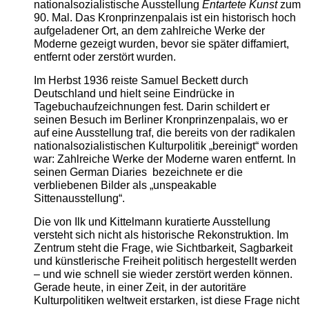
nationalsozialistische Ausstellung
Entartete Kunst
zum
90. Mal. Das Kronprinzenpalais ist ein historisch hoch
aufgeladener Ort, an dem zahlreiche Werke der
Moderne gezeigt wurden, bevor sie später diffamiert,
entfernt oder zerstört wurden.
Im Herbst 1936 reiste Samuel Beckett durch
Deutschland und hielt seine Eindrücke in
Tagebuchaufzeichnungen fest. Darin schildert er
seinen Besuch im Berliner Kronprinzenpalais, wo er
auf eine Ausstellung traf, die bereits von der radikalen
nationalsozialistischen Kulturpolitik „bereinigt“ worden
war: Zahlreiche Werke der Moderne waren entfernt. In
seinen German Diaries bezeichnete er die
verbliebenen Bilder als „unspeakable
Sittenausstellung“.
Die von Ilk und Kittelmann kuratierte Ausstellung
versteht sich nicht als historische Rekonstruktion. Im
Zentrum steht die Frage, wie Sichtbarkeit, Sagbarkeit
und künstlerische Freiheit politisch hergestellt werden
– und wie schnell sie wieder zerstört werden können.
Gerade heute, in einer Zeit, in der autoritäre
Kulturpolitiken weltweit erstarken, ist diese Frage nicht