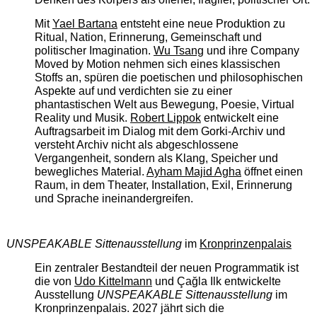
Mit
Yael Bartana
entsteht eine neue Produktion zu
Ritual, Nation, Erinnerung, Gemeinschaft und
politischer Imagination.
Wu Tsang
und ihre Company
Moved by Motion nehmen sich eines klassischen
Stoffs an, spüren die poetischen und philosophischen
Aspekte auf und verdichten sie zu einer
phantastischen Welt aus Bewegung, Poesie, Virtual
Reality und Musik.
Robert Lippok
entwickelt eine
Auftragsarbeit im Dialog mit dem Gorki-Archiv und
versteht Archiv nicht als abgeschlossene
Vergangenheit, sondern als Klang, Speicher und
bewegliches Material.
Ayham Majid Agha
öffnet einen
Raum, in dem Theater, Installation, Exil, Erinnerung
und Sprache ineinandergreifen.
UNSPEAKABLE Sittenausstellung
im
Kronprinzenpalais
Ein zentraler Bestandteil der neuen Programmatik ist
die von
Udo Kittelmann
und Çağla Ilk entwickelte
Ausstellung
UNSPEAKABLE Sittenausstellung
im
Kronprinzenpalais. 2027 jährt sich die