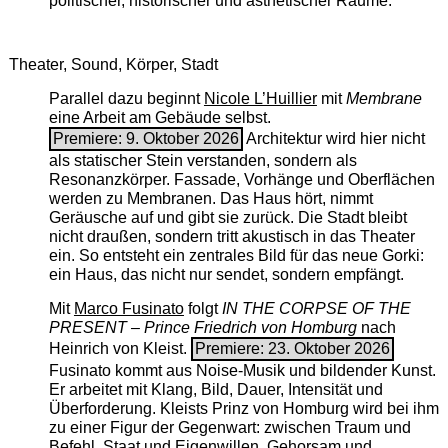
politischer, historischer und ästhetischer Räume.
Theater, Sound, Körper, Stadt
Parallel dazu beginnt
Nicole L’Huillier
mit ­
Membrane
eine Arbeit am Gebäude selbst.
Premiere: 9. Oktober 2026
Architektur wird hier nicht
als statischer Stein verstanden, sondern als
Resonanzkörper. Fassade, Vorhänge und Oberflächen
werden zu Membranen. Das Haus hört, nimmt
Geräusche auf und gibt sie zurück. Die Stadt bleibt
nicht draußen, sondern tritt akustisch in das Theater
ein. So entsteht ein zentrales Bild für das neue Gorki:
ein Haus, das nicht nur sendet, sondern empfängt.
Mit
Marco Fusinato
folgt
IN THE CORPSE OF THE
PRESENT – Prince Friedrich von Homburg
nach
Heinrich von Kleist.
Premiere: 23. Oktober 2026
Fusinato kommt aus Noise-Musik und bildender Kunst.
Er arbeitet mit Klang, Bild, Dauer, Intensität und
Überforderung. Kleists Prinz von Homburg wird bei ihm
zu einer Figur der Gegenwart: zwischen Traum und
Befehl, Staat und Eigenwillen, Gehorsam und