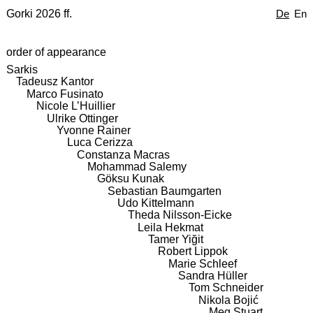
Gorki 2026 ff.
De
En
order of appearance
Sarkis
Tadeusz Kantor
Marco Fusinato
Nicole L’Huillier
Ulrike Ottinger
Yvonne Rainer
Luca Cerizza
Constanza Macras
Mohammad Salemy
Göksu Kunak
Sebastian Baumgarten
Udo Kittelmann
Theda Nilsson-Eicke
Leila Hekmat
Tamer Yiğit
Robert Lippok
Marie Schleef
Sandra Hüller
Tom Schneider
Nikola Bojić
Meg Stuart