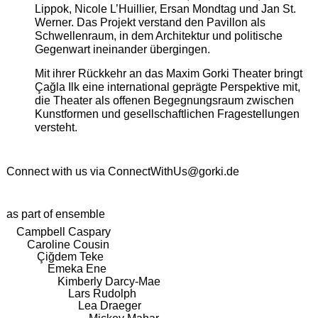
Lippok, Nicole L’Huillier, Ersan Mondtag und Jan St.
Werner. Das Projekt verstand den Pavillon als
Schwellenraum, in dem Architektur und politische
Gegenwart ineinander übergingen.
Mit ihrer Rückkehr an das Maxim Gorki Theater bringt
Çağla Ilk eine international geprägte Perspektive mit,
die Theater als offenen Begegnungsraum zwischen
Kunstformen und gesellschaftlichen Fragestellungen
versteht.
Connect with us via
ConnectWithUs@gorki.de
as part of ensemble
Campbell Caspary
Caroline Cousin
Çiğdem Teke
Emeka Ene
Kimberly Darcy-Mae
Lars Rudolph
Lea Draeger