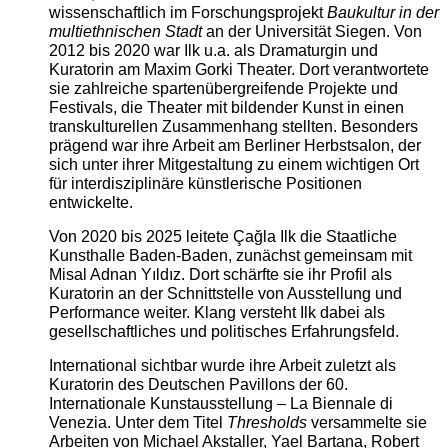
wissenschaftlich im Forschungsprojekt
Baukultur in der
multiethnischen Stadt
an der Universität Siegen. Von
2012 bis 2020 war Ilk u.a. als Dramaturgin und
Kuratorin am Maxim Gorki Theater. Dort verantwortete
sie zahlreiche spartenübergreifende Projekte und
Festivals, die Theater mit bildender Kunst in einen
transkulturellen Zusammenhang stellten. Besonders
prägend war ihre Arbeit am Berliner Herbstsalon, der
sich unter ihrer Mitgestaltung zu einem wichtigen Ort
für interdisziplinäre künstlerische Positionen
entwickelte.
Von 2020 bis 2025 leitete Çağla Ilk die Staatliche
Kunsthalle Baden-Baden, zunächst gemeinsam mit
Misal Adnan Yıldız. Dort schärfte sie ihr Profil als
Kuratorin an der Schnittstelle von Ausstellung und
Performance weiter. Klang versteht Ilk dabei als
gesellschaftliches und politisches Erfahrungsfeld.
International sichtbar wurde ihre Arbeit zuletzt als
Kuratorin des Deutschen Pavillons der 60.
Internationale Kunstausstellung – La Biennale di
Venezia. Unter dem Titel
Thresholds
versammelte sie
Arbeiten von Michael Akstaller, Yael Bartana, Robert