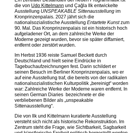
die von
Udo Kittelmann
und Çağla Ilk entwickelte
Ausstellung
UNSPEAKABLE Sittenausstellung
im
Kronprinzenpalais. 2027 jährt sich die
nationalsozialistische Ausstellung
Entartete Kunst
zum
90. Mal. Das Kronprinzenpalais ist ein historisch hoch
aufgeladener Ort, an dem zahlreiche Werke der
Moderne gezeigt wurden, bevor sie später diffamiert,
entfernt oder zerstört wurden.
Im Herbst 1936 reiste Samuel Beckett durch
Deutschland und hielt seine Eindrücke in
Tagebuchaufzeichnungen fest. Darin schildert er
seinen Besuch im Berliner Kronprinzenpalais, wo er
auf eine Ausstellung traf, die bereits von der radikalen
nationalsozialistischen Kulturpolitik „bereinigt“ worden
war: Zahlreiche Werke der Moderne waren entfernt. In
seinen German Diaries bezeichnete er die
verbliebenen Bilder als „unspeakable
Sittenausstellung“.
Die von Ilk und Kittelmann kuratierte Ausstellung
versteht sich nicht als historische Rekonstruktion. Im
Zentrum steht die Frage, wie Sichtbarkeit, Sagbarkeit
und künstlerische Freiheit politisch hergestellt werden