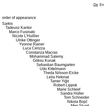
De
En
order of appearance
Sarkis
Tadeusz Kantor
Marco Fusinato
Nicole L’Huillier
Ulrike Ottinger
Yvonne Rainer
Luca Cerizza
Constanza Macras
Mohammad Salemy
Göksu Kunak
Sebastian Baumgarten
Udo Kittelmann
Theda Nilsson-Eicke
Leila Hekmat
Tamer Yiğit
Robert Lippok
Marie Schleef
Sandra Hüller
Tom Schneider
Nikola Bojić
Meg Stuart