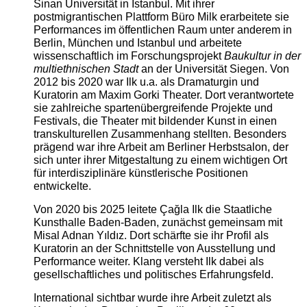
Sinan Universität in Istanbul. Mit ihrer
postmigrantischen Plattform Büro Milk erarbeitete sie
Performances im öffentlichen Raum unter anderem in
Berlin, München und Istanbul und arbeitete
wissenschaftlich im Forschungsprojekt
Baukultur in der
multiethnischen Stadt
an der Universität Siegen. Von
2012 bis 2020 war Ilk u.a. als Dramaturgin und
Kuratorin am Maxim Gorki Theater. Dort verantwortete
sie zahlreiche spartenübergreifende Projekte und
Festivals, die Theater mit bildender Kunst in einen
transkulturellen Zusammenhang stellten. Besonders
prägend war ihre Arbeit am Berliner Herbstsalon, der
sich unter ihrer Mitgestaltung zu einem wichtigen Ort
für interdisziplinäre künstlerische Positionen
entwickelte.
Von 2020 bis 2025 leitete Çağla Ilk die Staatliche
Kunsthalle Baden-Baden, zunächst gemeinsam mit
Misal Adnan Yıldız. Dort schärfte sie ihr Profil als
Kuratorin an der Schnittstelle von Ausstellung und
Performance weiter. Klang versteht Ilk dabei als
gesellschaftliches und politisches Erfahrungsfeld.
International sichtbar wurde ihre Arbeit zuletzt als