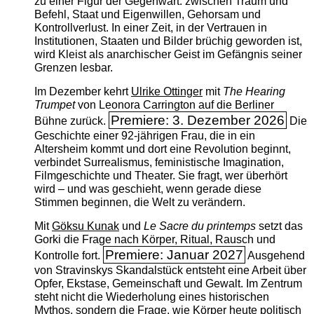
zu einer Figur der Gegenwart: zwischen Traum und
Befehl, Staat und Eigenwillen, Gehorsam und
Kontrollverlust. In einer Zeit, in der Vertrauen in
Institutionen, Staaten und Bilder brüchig geworden ist,
wird Kleist als anarchischer Geist im Gefängnis seiner
Grenzen lesbar.
Im Dezember kehrt
Ulrike Ottinger
mit
The ­Hearing
Trumpet
von Leonora Carrington auf die Berliner
Premiere: 3. Dezember 2026
Bühne zurück.
Die
Geschichte einer 92-jährigen Frau, die in ein
Altersheim kommt und dort eine Revolution beginnt,
verbindet Surrealismus, feministische Imagination,
Filmgeschichte und Theater. Sie fragt, wer überhört
wird – und was geschieht, wenn gerade diese
Stimmen beginnen, die Welt zu verändern.
Mit
Göksu Kunak
und
Le Sacre du printemps
setzt das
Gorki die Frage nach Körper, Ritual, Rausch und
Premiere: Januar 2027
Kontrolle fort.
Ausgehend
von Stravinskys Skandalstück entsteht eine Arbeit über
Opfer, Ekstase, Gemeinschaft und Gewalt. Im Zentrum
steht nicht die Wiederholung eines historischen
Mythos, sondern die Frage, wie Körper heute politisch