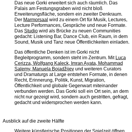
Das neue Gorki erweitert sich auch räumlich. Das
Palais am Festungsgraben wird nicht bloß
Erweiterungsfläche, sondern ein zweiter Denkraum.
Der
Marmorsaal
wird zu einem Ort für Musik, Lectures,
Lecture Performances, Gespräche und neue Formate.
Das
Studio
wird als Brücke zu neuen Communities
gedacht: Listening Bar, Dance Club, ein Raum, in dem
Sound, Musik und Tanz neue Öffentlichkeiten einladen.
Das öffentliche Denken ist im Gorki nicht
Begleitprogramm, sondern steht im Zentrum. Mit
Luca
Cerizza, Wolfgang Kaleck, Imran Ayata, Mohammad
Salemy, Manuela Bojadžijev
und weiteren Curators
und Dramaturgs at Large entstehen Formate, in denen
Recht, Erinnerung, Politik, Kunst, Migration,
Öffentlichkeit und globale Gegenwart miteinander
verbunden werden. Das Gorki soll ein Ort sein, an dem
nicht nur gezeigt wird, sondern auch gestritten, gefragt,
gedacht und widersprochen werden kann.
Ausblick auf die zweite Hälfte
Weitere künstlerische Positionen der Spielzeit öffnen