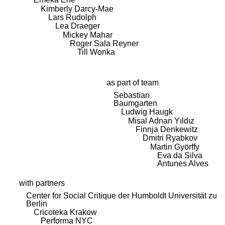
Kimberly Darcy-Mae
Lars Rudolph
Lea Draeger
Mickey Mahar
Roger Sala Reyner
Till Wonka
as part of team
Sebastian
Baumgarten
Ludwig Haugk
Misal Adnan Yıldız
Finnja Denkewitz
Dmitri Ryabkov
Martin Györffy
Eva da Silva
Antunes Alves
with partners
Center for Social Critique der Humboldt Universität zu
Berlin
Cricoteka Krakow
Performa NYC