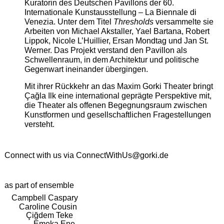
Kuratorin des Deutschen Pavillons der 60.
Internationale Kunstausstellung – La Biennale di
Venezia. Unter dem Titel
Thresholds
versammelte sie
Arbeiten von Michael Akstaller, Yael Bartana, Robert
Lippok, Nicole L’Huillier, Ersan Mondtag und Jan St.
Werner. Das Projekt verstand den Pavillon als
Schwellenraum, in dem Architektur und politische
Gegenwart ineinander übergingen.
Mit ihrer Rückkehr an das Maxim Gorki Theater bringt
Çağla Ilk eine international geprägte Perspektive mit,
die Theater als offenen Begegnungsraum zwischen
Kunstformen und gesellschaftlichen Fragestellungen
versteht.
Connect with us via
ConnectWithUs@gorki.de
as part of ensemble
Campbell Caspary
Caroline Cousin
Çiğdem Teke
Emeka Ene