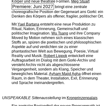
Körper und neue theatrale Formen.
Meg Stuart
Premiere: Juni 2027
bringt eine zentrale
choreografische Position der Gegenwart ans Gorki: ein
Denken des Körpers als offener, fragiler, politischer Ort.
Mit
Yael Bartana
entsteht eine neue Produktion zu
Ritual, Nation, Erinnerung, Gemeinschaft und
politischer Imagination.
Wu Tsang
und ihre Company
Moved by Motion nehmen sich eines klassischen
Stoffs an, spüren die poetischen und philosophischen
Aspekte auf und verdichten sie zu einer
phantastischen Welt aus Bewegung, Poesie, Virtual
Reality und Musik.
Robert Lippok
entwickelt eine
Auftragsarbeit im Dialog mit dem Gorki-Archiv und
versteht Archiv nicht als abgeschlossene
Vergangenheit, sondern als Klang, Speicher und
bewegliches Material.
Ayham Majid Agha
öffnet einen
Raum, in dem Theater, Installation, Exil, Erinnerung
und Sprache ineinandergreifen.
UNSPEAKABLE Sittenausstellung
im
Kronprinzenpalais
Ein zentraler Bestandteil der neuen Programmatik ist