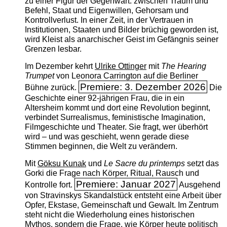
zu einer Figur der Gegenwart: zwischen Traum und
Befehl, Staat und Eigenwillen, Gehorsam und
Kontrollverlust. In einer Zeit, in der Vertrauen in
Institutionen, Staaten und Bilder brüchig geworden ist,
wird Kleist als anarchischer Geist im Gefängnis seiner
Grenzen lesbar.
Im Dezember kehrt
Ulrike Ottinger
mit
The ­Hearing
Trumpet
von Leonora Carrington auf die Berliner
Premiere: 3. Dezember 2026
Bühne zurück.
Die
Geschichte einer 92-jährigen Frau, die in ein
Altersheim kommt und dort eine Revolution beginnt,
verbindet Surrealismus, feministische Imagination,
Filmgeschichte und Theater. Sie fragt, wer überhört
wird – und was geschieht, wenn gerade diese
Stimmen beginnen, die Welt zu verändern.
Mit
Göksu Kunak
und
Le Sacre du printemps
setzt das
Gorki die Frage nach Körper, Ritual, Rausch und
Premiere: Januar 2027
Kontrolle fort.
Ausgehend
von Stravinskys Skandalstück entsteht eine Arbeit über
Opfer, Ekstase, Gemeinschaft und Gewalt. Im Zentrum
steht nicht die Wiederholung eines historischen
Mythos, sondern die Frage, wie Körper heute politisch