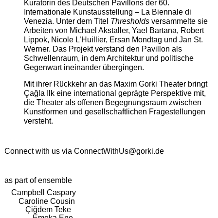
Kuratorin des Deutschen Pavillons der 60.
Internationale Kunstausstellung – La Biennale di
Venezia. Unter dem Titel
Thresholds
versammelte sie
Arbeiten von Michael Akstaller, Yael Bartana, Robert
Lippok, Nicole L’Huillier, Ersan Mondtag und Jan St.
Werner. Das Projekt verstand den Pavillon als
Schwellenraum, in dem Architektur und politische
Gegenwart ineinander übergingen.
Mit ihrer Rückkehr an das Maxim Gorki Theater bringt
Çağla Ilk eine international geprägte Perspektive mit,
die Theater als offenen Begegnungsraum zwischen
Kunstformen und gesellschaftlichen Fragestellungen
versteht.
Connect with us via
ConnectWithUs@gorki.de
as part of ensemble
Campbell Caspary
Caroline Cousin
Çiğdem Teke
Emeka Ene