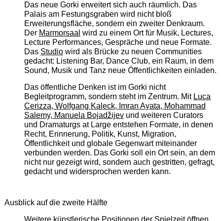
Das neue Gorki erweitert sich auch räumlich. Das
Palais am Festungsgraben wird nicht bloß
Erweiterungsfläche, sondern ein zweiter Denkraum.
Der
Marmorsaal
wird zu einem Ort für Musik, Lectures,
Lecture Performances, Gespräche und neue Formate.
Das
Studio
wird als Brücke zu neuen Communities
gedacht: Listening Bar, Dance Club, ein Raum, in dem
Sound, Musik und Tanz neue Öffentlichkeiten einladen.
Das öffentliche Denken ist im Gorki nicht
Begleitprogramm, sondern steht im Zentrum. Mit
Luca
Cerizza, Wolfgang Kaleck, Imran Ayata, Mohammad
Salemy, Manuela Bojadžijev
und weiteren Curators
und Dramaturgs at Large entstehen Formate, in denen
Recht, Erinnerung, Politik, Kunst, Migration,
Öffentlichkeit und globale Gegenwart miteinander
verbunden werden. Das Gorki soll ein Ort sein, an dem
nicht nur gezeigt wird, sondern auch gestritten, gefragt,
gedacht und widersprochen werden kann.
Ausblick auf die zweite Hälfte
Weitere künstlerische Positionen der Spielzeit öffnen