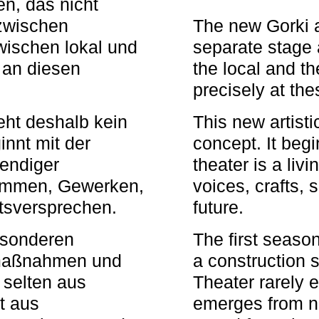
n, das nicht
zwischen
The new Gorki 
wischen lokal und
separate stage 
u an diesen
the local and th
precisely at th
eht deshalb kein
This new artisti
nnt mit der
concept. It begi
bendiger
theater is a li
timmen, Gewerken,
voices, crafts,
tsversprechen.
future.
besonderen
The first seaso
rmaßnahmen und
a construction s
 selten aus
Theater rarely 
t aus
emerges from ne