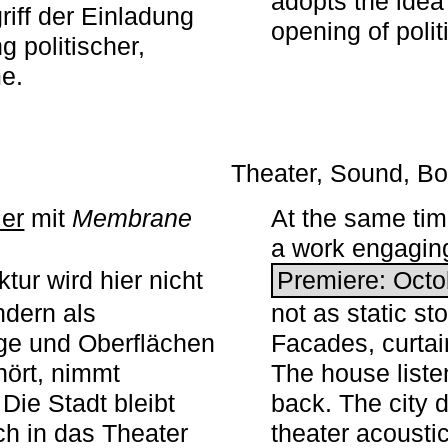
adopts the idea 
iff der Einladung
opening of polit
g politischer,
me.
Theater, Sound, Bo
ier
mit ­
Membrane
At the same ti
a work engaging 
tur wird hier nicht
Premiere: Octo
ndern als
not as static st
ge und Oberflächen
Facades, curta
ört, nimmt
The house liste
Die Stadt bleibt
back. The city 
sch in das Theater
theater acoustic