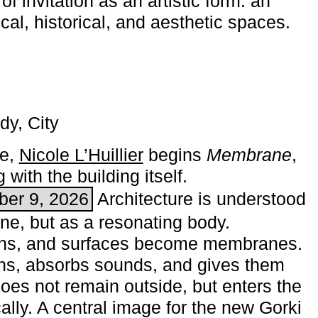
of invitation as an artistic form: an
ical, historical, and aesthetic spaces.
dy, City
me,
Nicole L’Huillier
begins ­
Membrane
,
with the building itself.
ber 9, 2026
Architecture is understood
one, but as a resonating body.
ins, and surfaces become membranes.
ns, absorbs sounds, and gives them
does not remain outside, but enters the
ally. A central image for the new Gorki