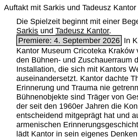
Auftakt mit Sarkis und Tadeusz Kanto
Die Spielzeit beginnt mit einer B
Sarkis
und
Tadeusz Kantor
.
Premiere: 4. September 2026
In K
Kantor Museum Cricoteka Kraków v
den Bühnen- und Zuschauerraum de
Installation, die sich mit Kantors W
auseinandersetzt. Kantor dachte The
Erinnerung und Trauma nie getrenn
Bühnenobjekte sind Träger von Ges
der seit den 1960er Jahren die Ko
entscheidend mitgeprägt hat und a
armenischen ­Erinnerungsgeschicht
lädt Kantor in sein eigenes Denken