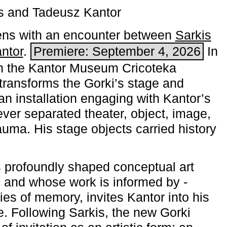
s and Tadeusz Kantor
ns with an encounter between
Sarkis
ntor
.
Premiere: September 4, 2026
In
h the ­Kantor Museum Cricoteka
transforms the Gorki’s stage and
an installation engaging with Kantor’s
ever separated theater, object, image,
uma. His stage objects carried history
 profoundly shaped conceptual art
 and whose work is informed by ­
ies of memory, invites Kantor into his
e. Following Sarkis, the new Gorki