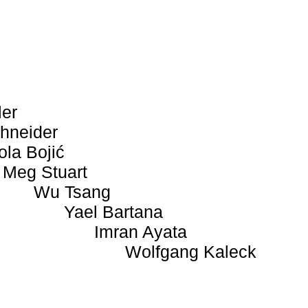
ler
hneider
ola Bojić
Meg Stuart
Wu Tsang
Yael Bartana
Imran Ayata
Wolfgang Kaleck