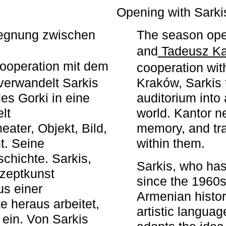
r
Opening with Sarki
egegnung zwischen
The season ope
and
Tadeusz Ka
ooperation mit dem
cooperation wit
erwandelt Sarkis
Kraków, Sarkis 
s Gorki in eine
auditorium into 
elt
world. Kantor n
ater, Objekt, Bild,
memory, and tra
t. Seine
within them.
chichte. Sarkis,
Sarkis, who has
nzeptkunst
since the 1960s
us einer
Armenian histor
e heraus arbeitet,
artistic languag
 ein. Von Sarkis