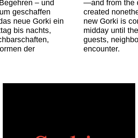
 Begehren – und
—and from the q
aum geschaffen
created nonethel
das neue Gorki ein
new Gorki is c
tag bis nachts,
midday until the
achbarschaften,
guests, neighbo
Formen der
encounter.