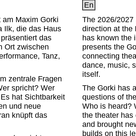
En
nt am Maxim Gorki
The 2026/2027 s
 Ilk, die das Haus
direction at th
 präsentiert das
has known the i
en Ort zwischen
presents the Go
Performance, Tanz,
connecting thea
dance, music, s
itself.
em zentrale Fragen
Wer spricht? Wer
The Gorki has a
s hat Sichtbarkeit
questions of th
en und neue
Who is heard? 
ran knüpft das
the theater has c
and brought new
builds on this l