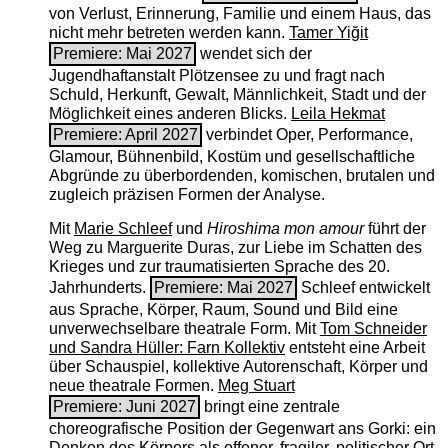
von Verlust, Erinnerung, Familie und einem Haus, das
nicht mehr betreten werden kann.
Tamer Yiğit
Premiere: Mai 2027
wendet sich der
Jugendhaftanstalt Plötzensee zu und fragt nach
Schuld, Herkunft, Gewalt, Männlichkeit, Stadt und der
Möglichkeit eines anderen Blicks.
Leila Hekmat
Premiere: April 2027
verbindet Oper, Performance,
Glamour, Bühnenbild, Kostüm und gesellschaftliche
Abgründe zu überbordenden, komischen, brutalen und
zugleich präzisen Formen der Analyse.
Mit
Marie Schleef
und
Hiroshima mon amour
führt der
Weg zu Marguerite Duras, zur Liebe im Schatten des
Krieges und zur traumatisierten Sprache des 20.
Jahrhunderts.
Premiere: Mai 2027
Schleef entwickelt
aus Sprache, Körper, Raum, Sound und Bild eine
unverwechselbare theatrale Form. Mit
Tom Schneider
und Sandra Hüller: Farn Kollektiv
entsteht eine Arbeit
über Schauspiel, kollektive Autorenschaft, Körper und
neue theatrale Formen.
Meg Stuart
Premiere: Juni 2027
bringt eine zentrale
choreografische Position der Gegenwart ans Gorki: ein
Denken des Körpers als offener, fragiler, politischer Ort.