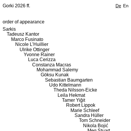
Gorki 2026 ff.
De
En
order of appearance
Sarkis
Tadeusz Kantor
Marco Fusinato
Nicole L’Huillier
Ulrike Ottinger
Yvonne Rainer
Luca Cerizza
Constanza Macras
Mohammad Salemy
Göksu Kunak
Sebastian Baumgarten
Udo Kittelmann
Theda Nilsson-Eicke
Leila Hekmat
Tamer Yiğit
Robert Lippok
Marie Schleef
Sandra Hüller
Tom Schneider
Nikola Bojić
Meg Stuart