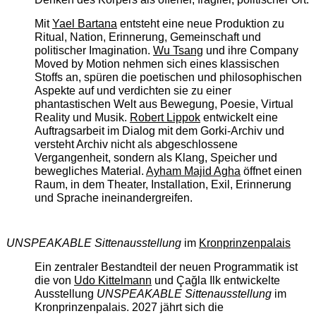
Mit
Yael Bartana
entsteht eine neue Produktion zu
Ritual, Nation, Erinnerung, Gemeinschaft und
politischer Imagination.
Wu Tsang
und ihre Company
Moved by Motion nehmen sich eines klassischen
Stoffs an, spüren die poetischen und philosophischen
Aspekte auf und verdichten sie zu einer
phantastischen Welt aus Bewegung, Poesie, Virtual
Reality und Musik.
Robert Lippok
entwickelt eine
Auftragsarbeit im Dialog mit dem Gorki-Archiv und
versteht Archiv nicht als abgeschlossene
Vergangenheit, sondern als Klang, Speicher und
bewegliches Material.
Ayham Majid Agha
öffnet einen
Raum, in dem Theater, Installation, Exil, Erinnerung
und Sprache ineinandergreifen.
UNSPEAKABLE Sittenausstellung
im
Kronprinzenpalais
Ein zentraler Bestandteil der neuen Programmatik ist
die von
Udo Kittelmann
und Çağla Ilk entwickelte
Ausstellung
UNSPEAKABLE Sittenausstellung
im
Kronprinzenpalais. 2027 jährt sich die