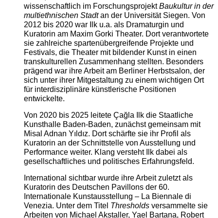
wissenschaftlich im Forschungsprojekt
Baukultur in der
multiethnischen Stadt
an der Universität Siegen. Von
2012 bis 2020 war Ilk u.a. als Dramaturgin und
Kuratorin am Maxim Gorki Theater. Dort verantwortete
sie zahlreiche spartenübergreifende Projekte und
Festivals, die Theater mit bildender Kunst in einen
transkulturellen Zusammenhang stellten. Besonders
prägend war ihre Arbeit am Berliner Herbstsalon, der
sich unter ihrer Mitgestaltung zu einem wichtigen Ort
für interdisziplinäre künstlerische Positionen
entwickelte.
Von 2020 bis 2025 leitete Çağla Ilk die Staatliche
Kunsthalle Baden-Baden, zunächst gemeinsam mit
Misal Adnan Yıldız. Dort schärfte sie ihr Profil als
Kuratorin an der Schnittstelle von Ausstellung und
Performance weiter. Klang versteht Ilk dabei als
gesellschaftliches und politisches Erfahrungsfeld.
International sichtbar wurde ihre Arbeit zuletzt als
Kuratorin des Deutschen Pavillons der 60.
Internationale Kunstausstellung – La Biennale di
Venezia. Unter dem Titel
Thresholds
versammelte sie
Arbeiten von Michael Akstaller, Yael Bartana, Robert