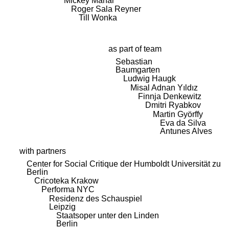
Mickey Mahar
Roger Sala Reyner
Till Wonka
as part of team
Sebastian
Baumgarten
Ludwig Haugk
Misal Adnan Yıldız
Finnja Denkewitz
Dmitri Ryabkov
Martin Györffy
Eva da Silva
Antunes Alves
with partners
Center for Social Critique der Humboldt Universität zu
Berlin
Cricoteka Krakow
Performa NYC
Residenz des Schauspiel
Leipzig
Staatsoper unter den Linden
Berlin