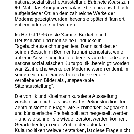
nationalsozialistische Ausstellung
Entartete Kunst
zum
90. Mal. Das Kronprinzenpalais ist ein historisch hoch
aufgeladener Ort, an dem zahlreiche Werke der
Moderne gezeigt wurden, bevor sie später diffamiert,
entfernt oder zerstört wurden.
Im Herbst 1936 reiste Samuel Beckett durch
Deutschland und hielt seine Eindrücke in
Tagebuchaufzeichnungen fest. Darin schildert er
seinen Besuch im Berliner Kronprinzenpalais, wo er
auf eine Ausstellung traf, die bereits von der radikalen
nationalsozialistischen Kulturpolitik „bereinigt“ worden
war: Zahlreiche Werke der Moderne waren entfernt. In
seinen German Diaries bezeichnete er die
verbliebenen Bilder als „unspeakable
Sittenausstellung“.
Die von Ilk und Kittelmann kuratierte Ausstellung
versteht sich nicht als historische Rekonstruktion. Im
Zentrum steht die Frage, wie Sichtbarkeit, Sagbarkeit
und künstlerische Freiheit politisch hergestellt werden
– und wie schnell sie wieder zerstört werden können.
Gerade heute, in einer Zeit, in der autoritäre
Kulturpolitiken weltweit erstarken, ist diese Frage nicht