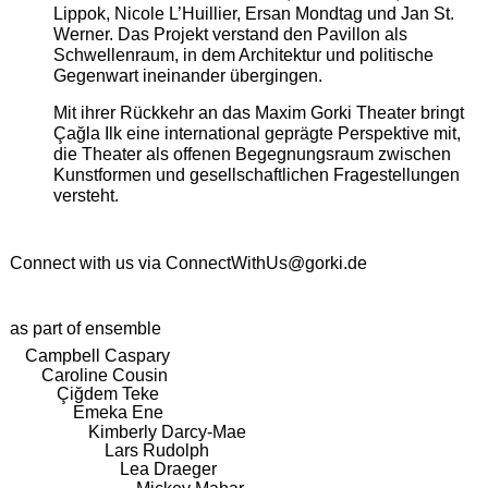
Lippok, Nicole L’Huillier, Ersan Mondtag und Jan St.
Werner. Das Projekt verstand den Pavillon als
Schwellenraum, in dem Architektur und politische
Gegenwart ineinander übergingen.
Mit ihrer Rückkehr an das Maxim Gorki Theater bringt
Çağla Ilk eine international geprägte Perspektive mit,
die Theater als offenen Begegnungsraum zwischen
Kunstformen und gesellschaftlichen Fragestellungen
versteht.
Connect with us via
ConnectWithUs@gorki.de
as part of ensemble
Campbell Caspary
Caroline Cousin
Çiğdem Teke
Emeka Ene
Kimberly Darcy-Mae
Lars Rudolph
Lea Draeger