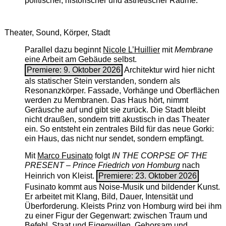
politischer, historischer und ästhetischer Räume.
Theater, Sound, Körper, Stadt
Parallel dazu beginnt
Nicole L’Huillier
mit ­
Membrane
eine Arbeit am Gebäude selbst.
Premiere: 9. Oktober 2026
Architektur wird hier nicht
als statischer Stein verstanden, sondern als
Resonanzkörper. Fassade, Vorhänge und Oberflächen
werden zu Membranen. Das Haus hört, nimmt
Geräusche auf und gibt sie zurück. Die Stadt bleibt
nicht draußen, sondern tritt akustisch in das Theater
ein. So entsteht ein zentrales Bild für das neue Gorki:
ein Haus, das nicht nur sendet, sondern empfängt.
Mit
Marco Fusinato
folgt
IN THE CORPSE OF THE
PRESENT – Prince Friedrich von Homburg
nach
Heinrich von Kleist.
Premiere: 23. Oktober 2026
Fusinato kommt aus Noise-Musik und bildender Kunst.
Er arbeitet mit Klang, Bild, Dauer, Intensität und
Überforderung. Kleists Prinz von Homburg wird bei ihm
zu einer Figur der Gegenwart: zwischen Traum und
Befehl, Staat und Eigenwillen, Gehorsam und