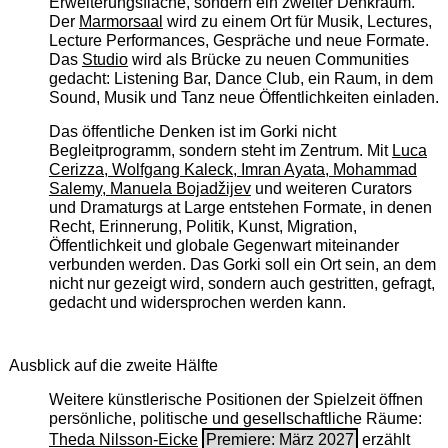
Erweiterungsfläche, sondern ein zweiter Denkraum.
Der
Marmorsaal
wird zu einem Ort für Musik, Lectures,
Lecture Performances, Gespräche und neue Formate.
Das
Studio
wird als Brücke zu neuen Communities
gedacht: Listening Bar, Dance Club, ein Raum, in dem
Sound, Musik und Tanz neue Öffentlichkeiten einladen.
Das öffentliche Denken ist im Gorki nicht
Begleitprogramm, sondern steht im Zentrum. Mit
Luca
Cerizza, Wolfgang Kaleck, Imran Ayata, Mohammad
Salemy, Manuela Bojadžijev
und weiteren Curators
und Dramaturgs at Large entstehen Formate, in denen
Recht, Erinnerung, Politik, Kunst, Migration,
Öffentlichkeit und globale Gegenwart miteinander
verbunden werden. Das Gorki soll ein Ort sein, an dem
nicht nur gezeigt wird, sondern auch gestritten, gefragt,
gedacht und widersprochen werden kann.
Ausblick auf die zweite Hälfte
Weitere künstlerische Positionen der Spielzeit öffnen
persönliche, politische und gesellschaftliche Räume:
Theda Nilsson-Eicke
Premiere: März 2027
erzählt