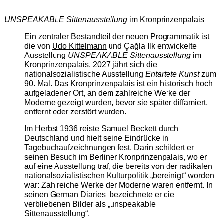
UNSPEAKABLE Sittenausstellung
im
Kronprinzenpalais
Ein zentraler Bestandteil der neuen Programmatik ist
die von
Udo Kittelmann
und Çağla Ilk entwickelte
Ausstellung
UNSPEAKABLE Sittenausstellung
im
Kronprinzenpalais. 2027 jährt sich die
nationalsozialistische Ausstellung
Entartete Kunst
zum
90. Mal. Das Kronprinzenpalais ist ein historisch hoch
aufgeladener Ort, an dem zahlreiche Werke der
Moderne gezeigt wurden, bevor sie später diffamiert,
entfernt oder zerstört wurden.
Im Herbst 1936 reiste Samuel Beckett durch
Deutschland und hielt seine Eindrücke in
Tagebuchaufzeichnungen fest. Darin schildert er
seinen Besuch im Berliner Kronprinzenpalais, wo er
auf eine Ausstellung traf, die bereits von der radikalen
nationalsozialistischen Kulturpolitik „bereinigt“ worden
war: Zahlreiche Werke der Moderne waren entfernt. In
seinen German Diaries bezeichnete er die
verbliebenen Bilder als „unspeakable
Sittenausstellung“.