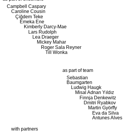
Campbell Caspary
Caroline Cousin
Çiğdem Teke
Emeka Ene
Kimberly Darcy-Mae
Lars Rudolph
Lea Draeger
Mickey Mahar
Roger Sala Reyner
Till Wonka
as part of team
Sebastian
Baumgarten
Ludwig Haugk
Misal Adnan Yıldız
Finnja Denkewitz
Dmitri Ryabkov
Martin Györffy
Eva da Silva
Antunes Alves
with partners