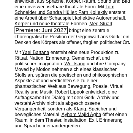
entwickelt aus Sprache, Körper, Raum, Sound und Bild
eine unverwechselbare theatrale Form. Mit
Tom
Schneider und Sandra Hüller: Farn Kollektiv
entsteht
eine Arbeit über Schauspiel, kollektive Autorenschaft,
Körper und neue theatrale Formen.
Meg Stuart
Premiere: Juni 2027
bringt eine zentrale
choreografische Position der Gegenwart ans Gorki: ein
Denken des Körpers als offener, fragiler, politischer Ort.
Mit
Yael Bartana
entsteht eine neue Produktion zu
Ritual, Nation, Erinnerung, Gemeinschaft und
politischer Imagination.
Wu Tsang
und ihre Company
Moved by Motion nehmen sich eines klassischen
Stoffs an, spüren die poetischen und philosophischen
Aspekte auf und verdichten sie zu einer
phantastischen Welt aus Bewegung, Poesie, Virtual
Reality und Musik.
Robert Lippok
entwickelt eine
Auftragsarbeit im Dialog mit dem Gorki-Archiv und
versteht Archiv nicht als abgeschlossene
Vergangenheit, sondern als Klang, Speicher und
bewegliches Material.
Ayham Majid Agha
öffnet einen
Raum, in dem Theater, Installation, Exil, Erinnerung
und Sprache ineinandergreifen.