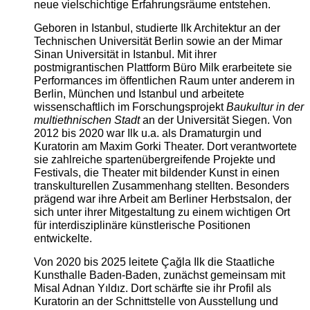
neue vielschichtige Erfahrungsräume entstehen.
Geboren in Istanbul, studierte Ilk Architektur an der
Technischen Universität Berlin sowie an der Mimar
Sinan Universität in Istanbul. Mit ihrer
postmigrantischen Plattform Büro Milk erarbeitete sie
Performances im öffentlichen Raum unter anderem in
Berlin, München und Istanbul und arbeitete
wissenschaftlich im Forschungsprojekt
Baukultur in der
multiethnischen Stadt
an der Universität Siegen. Von
2012 bis 2020 war Ilk u.a. als Dramaturgin und
Kuratorin am Maxim Gorki Theater. Dort verantwortete
sie zahlreiche spartenübergreifende Projekte und
Festivals, die Theater mit bildender Kunst in einen
transkulturellen Zusammenhang stellten. Besonders
prägend war ihre Arbeit am Berliner Herbstsalon, der
sich unter ihrer Mitgestaltung zu einem wichtigen Ort
für interdisziplinäre künstlerische Positionen
entwickelte.
Von 2020 bis 2025 leitete Çağla Ilk die Staatliche
Kunsthalle Baden-Baden, zunächst gemeinsam mit
Misal Adnan Yıldız. Dort schärfte sie ihr Profil als
Kuratorin an der Schnittstelle von Ausstellung und