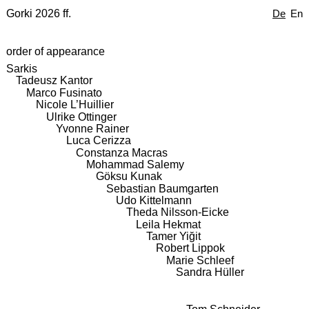
Gorki 2026 ff.
De
En
order of appearance
Sarkis
Tadeusz Kantor
Marco Fusinato
Nicole L’Huillier
Ulrike Ottinger
Yvonne Rainer
Luca Cerizza
Constanza Macras
Mohammad Salemy
Göksu Kunak
Sebastian Baumgarten
Udo Kittelmann
Theda Nilsson-Eicke
Leila Hekmat
Tamer Yiğit
Robert Lippok
Marie Schleef
Sandra Hüller