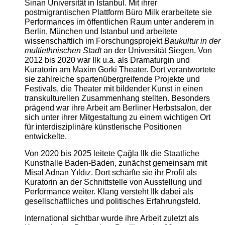
Sinan Universität in Istanbul. Mit ihrer
postmigrantischen Plattform Büro Milk erarbeitete sie
Performances im öffentlichen Raum unter anderem in
Berlin, München und Istanbul und arbeitete
wissenschaftlich im Forschungsprojekt
Baukultur in der
multiethnischen Stadt
an der Universität Siegen. Von
2012 bis 2020 war Ilk u.a. als Dramaturgin und
Kuratorin am Maxim Gorki Theater. Dort verantwortete
sie zahlreiche spartenübergreifende Projekte und
Festivals, die Theater mit bildender Kunst in einen
transkulturellen Zusammenhang stellten. Besonders
prägend war ihre Arbeit am Berliner Herbstsalon, der
sich unter ihrer Mitgestaltung zu einem wichtigen Ort
für interdisziplinäre künstlerische Positionen
entwickelte.
Von 2020 bis 2025 leitete Çağla Ilk die Staatliche
Kunsthalle Baden-Baden, zunächst gemeinsam mit
Misal Adnan Yıldız. Dort schärfte sie ihr Profil als
Kuratorin an der Schnittstelle von Ausstellung und
Performance weiter. Klang versteht Ilk dabei als
gesellschaftliches und politisches Erfahrungsfeld.
International sichtbar wurde ihre Arbeit zuletzt als