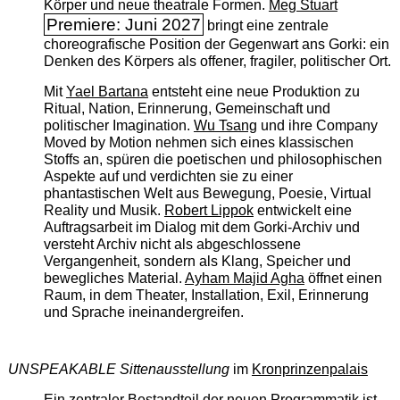
Körper und neue theatrale Formen.
Meg Stuart
Premiere: Juni 2027
bringt eine zentrale
choreografische Position der Gegenwart ans Gorki: ein
Denken des Körpers als offener, fragiler, politischer Ort.
Mit
Yael Bartana
entsteht eine neue Produktion zu
Ritual, Nation, Erinnerung, Gemeinschaft und
politischer Imagination.
Wu Tsang
und ihre Company
Moved by Motion nehmen sich eines klassischen
Stoffs an, spüren die poetischen und philosophischen
Aspekte auf und verdichten sie zu einer
phantastischen Welt aus Bewegung, Poesie, Virtual
Reality und Musik.
Robert Lippok
entwickelt eine
Auftragsarbeit im Dialog mit dem Gorki-Archiv und
versteht Archiv nicht als abgeschlossene
Vergangenheit, sondern als Klang, Speicher und
bewegliches Material.
Ayham Majid Agha
öffnet einen
Raum, in dem Theater, Installation, Exil, Erinnerung
und Sprache ineinandergreifen.
UNSPEAKABLE Sittenausstellung
im
Kronprinzenpalais
Ein zentraler Bestandteil der neuen Programmatik ist