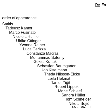
De
En
order of appearance
Sarkis
Tadeusz Kantor
Marco Fusinato
Nicole L’Huillier
Ulrike Ottinger
Yvonne Rainer
Luca Cerizza
Constanza Macras
Mohammad Salemy
Göksu Kunak
Sebastian Baumgarten
Udo Kittelmann
Theda Nilsson-Eicke
Leila Hekmat
Tamer Yiğit
Robert Lippok
Marie Schleef
Sandra Hüller
Tom Schneider
Nikola Bojić
Meg Stuart