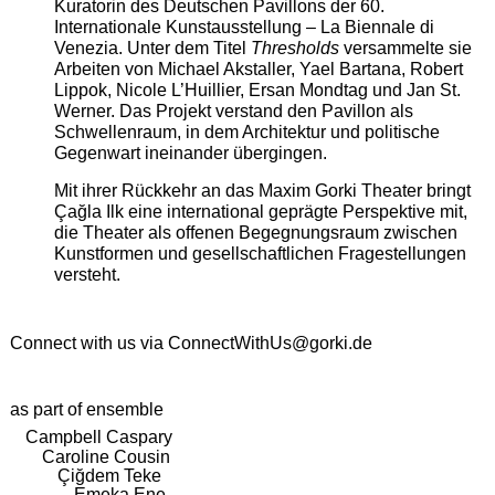
Kuratorin des Deutschen Pavillons der 60.
Internationale Kunstausstellung – La Biennale di
Venezia. Unter dem Titel
Thresholds
versammelte sie
Arbeiten von Michael Akstaller, Yael Bartana, Robert
Lippok, Nicole L’Huillier, Ersan Mondtag und Jan St.
Werner. Das Projekt verstand den Pavillon als
Schwellenraum, in dem Architektur und politische
Gegenwart ineinander übergingen.
Mit ihrer Rückkehr an das Maxim Gorki Theater bringt
Çağla Ilk eine international geprägte Perspektive mit,
die Theater als offenen Begegnungsraum zwischen
Kunstformen und gesellschaftlichen Fragestellungen
versteht.
Connect with us via
ConnectWithUs@gorki.de
as part of ensemble
Campbell Caspary
Caroline Cousin
Çiğdem Teke
Emeka Ene