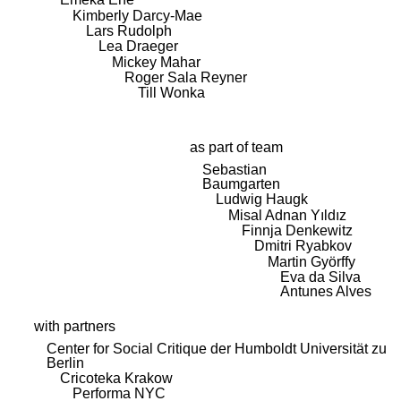
Kimberly Darcy-Mae
Lars Rudolph
Lea Draeger
Mickey Mahar
Roger Sala Reyner
Till Wonka
as part of team
Sebastian
Baumgarten
Ludwig Haugk
Misal Adnan Yıldız
Finnja Denkewitz
Dmitri Ryabkov
Martin Györffy
Eva da Silva
Antunes Alves
with partners
Center for Social Critique der Humboldt Universität zu
Berlin
Cricoteka Krakow
Performa NYC