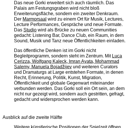
Das neue Gorki erweitert sich auch räumlich. Das
Palais am Festungsgraben wird nicht bloß
Erweiterungsfläche, sondern ein zweiter Denkraum.
Der
Marmorsaal
wird zu einem Ort für Musik, Lectures,
Lecture Performances, Gespräche und neue Formate.
Das
Studio
wird als Brücke zu neuen Communities
gedacht: Listening Bar, Dance Club, ein Raum, in dem
Sound, Musik und Tanz neue Öffentlichkeiten einladen.
Das öffentliche Denken ist im Gorki nicht
Begleitprogramm, sondern steht im Zentrum. Mit
Luca
Cerizza, Wolfgang Kaleck, Imran Ayata, Mohammad
Salemy, Manuela Bojadžijev
und weiteren Curators
und Dramaturgs at Large entstehen Formate, in denen
Recht, Erinnerung, Politik, Kunst, Migration,
Öffentlichkeit und globale Gegenwart miteinander
verbunden werden. Das Gorki soll ein Ort sein, an dem
nicht nur gezeigt wird, sondern auch gestritten, gefragt,
gedacht und widersprochen werden kann.
Ausblick auf die zweite Hälfte
Weitere künstlerische Positionen der Spielzeit öffnen