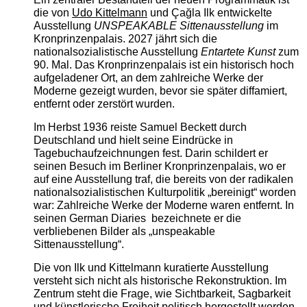
die von
Udo Kittelmann
und Çağla Ilk entwickelte
Ausstellung
UNSPEAKABLE Sittenausstellung
im
Kronprinzenpalais. 2027 jährt sich die
nationalsozialistische Ausstellung
Entartete Kunst
zum
90. Mal. Das Kronprinzenpalais ist ein historisch hoch
aufgeladener Ort, an dem zahlreiche Werke der
Moderne gezeigt wurden, bevor sie später diffamiert,
entfernt oder zerstört wurden.
Im Herbst 1936 reiste Samuel Beckett durch
Deutschland und hielt seine Eindrücke in
Tagebuchaufzeichnungen fest. Darin schildert er
seinen Besuch im Berliner Kronprinzenpalais, wo er
auf eine Ausstellung traf, die bereits von der radikalen
nationalsozialistischen Kulturpolitik „bereinigt“ worden
war: Zahlreiche Werke der Moderne waren entfernt. In
seinen German Diaries bezeichnete er die
verbliebenen Bilder als „unspeakable
Sittenausstellung“.
Die von Ilk und Kittelmann kuratierte Ausstellung
versteht sich nicht als historische Rekonstruktion. Im
Zentrum steht die Frage, wie Sichtbarkeit, Sagbarkeit
und künstlerische Freiheit politisch hergestellt werden