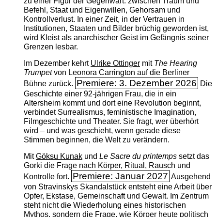
zu einer Figur der Gegenwart: zwischen Traum und
Befehl, Staat und Eigenwillen, Gehorsam und
Kontrollverlust. In einer Zeit, in der Vertrauen in
Institutionen, Staaten und Bilder brüchig geworden ist,
wird Kleist als anarchischer Geist im Gefängnis seiner
Grenzen lesbar.
Im Dezember kehrt
Ulrike Ottinger
mit
The ­Hearing
Trumpet
von Leonora Carrington auf die Berliner
Premiere: 3. Dezember 2026
Bühne zurück.
Die
Geschichte einer 92-jährigen Frau, die in ein
Altersheim kommt und dort eine Revolution beginnt,
verbindet Surrealismus, feministische Imagination,
Filmgeschichte und Theater. Sie fragt, wer überhört
wird – und was geschieht, wenn gerade diese
Stimmen beginnen, die Welt zu verändern.
Mit
Göksu Kunak
und
Le Sacre du printemps
setzt das
Gorki die Frage nach Körper, Ritual, Rausch und
Premiere: Januar 2027
Kontrolle fort.
Ausgehend
von Stravinskys Skandalstück entsteht eine Arbeit über
Opfer, Ekstase, Gemeinschaft und Gewalt. Im Zentrum
steht nicht die Wiederholung eines historischen
Mythos, sondern die Frage, wie Körper heute politisch