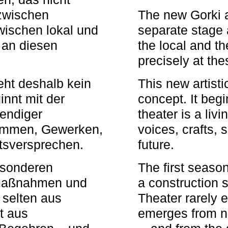
zwischen
The new Gorki 
wischen lokal und
separate stage 
u an diesen
the local and th
precisely at th
eht deshalb kein
This new artisti
nnt mit der
concept. It begi
bendiger
theater is a li
timmen, Gewerken,
voices, crafts,
tsversprechen.
future.
besonderen
The first seaso
rmaßnahmen und
a construction s
 selten aus
Theater rarely 
t aus
emerges from ne