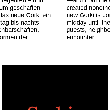
 Begehren – und
—and from the q
aum geschaffen
created nonethel
das neue Gorki ein
new Gorki is c
tag bis nachts,
midday until the
achbarschaften,
guests, neighbo
Formen der
encounter.