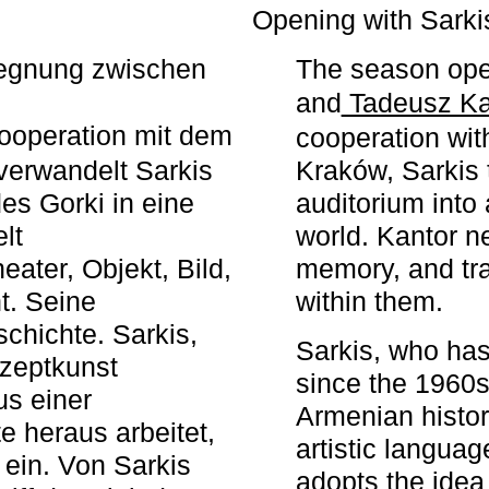
r
Opening with Sarki
egegnung zwischen
The season ope
and
Tadeusz Ka
ooperation mit dem
cooperation wit
erwandelt Sarkis
Kraków, Sarkis 
s Gorki in eine
auditorium into 
elt
world. Kantor n
ater, Objekt, Bild,
memory, and tra
t. Seine
within them.
chichte. Sarkis,
Sarkis, who has
nzeptkunst
since the 1960s
us einer
Armenian histor
e heraus arbeitet,
artistic languag
 ein. Von Sarkis
adopts the idea 