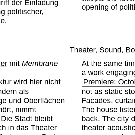
iff der Einladung
opening of polit
g politischer,
me.
Theater, Sound, Bo
ier
mit ­
Membrane
At the same ti
a work engaging 
tur wird hier nicht
Premiere: Octo
ndern als
not as static st
ge und Oberflächen
Facades, curta
ört, nimmt
The house liste
Die Stadt bleibt
back. The city 
sch in das Theater
theater acoustic