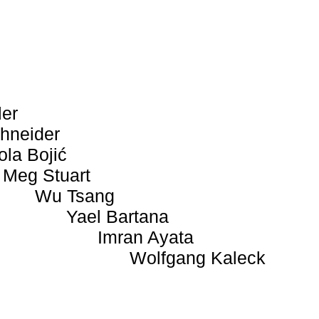
ler
hneider
ola Bojić
Meg Stuart
Wu Tsang
Yael Bartana
Imran Ayata
Wolfgang Kaleck