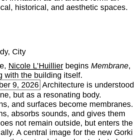
ical, historical, and aesthetic spaces.
dy, City
me,
Nicole L’Huillier
begins ­
Membrane
,
with the building itself.
ber 9, 2026
Architecture is understood
one, but as a resonating body.
ins, and surfaces become membranes.
ns, absorbs sounds, and gives them
does not remain outside, but enters the
ally. A central image for the new Gorki