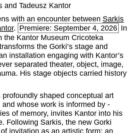
s and Tadeusz Kantor
ns with an encounter between
Sarkis
ntor
.
Premiere: September 4, 2026
In
h the ­Kantor Museum Cricoteka
transforms the Gorki’s stage and
an installation engaging with Kantor’s
ever separated theater, object, image,
uma. His stage objects carried history
 profoundly shaped conceptual art
 and whose work is informed by ­
ies of memory, invites Kantor into his
e. Following Sarkis, the new Gorki
of invitation as an artistic form: an