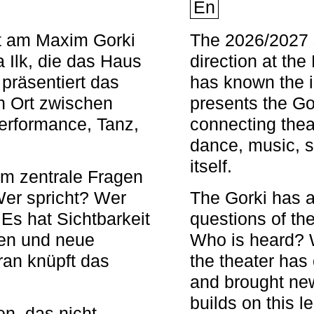
En
nt am Maxim Gorki
The 2026/2027 s
 Ilk, die das Haus
direction at th
 präsentiert das
has known the i
en Ort zwischen
presents the Go
Performance, Tanz,
connecting thea
dance, music, s
itself.
em zentrale Fragen
Wer spricht? Wer
The Gorki has a
s hat Sichtbarkeit
questions of th
en und neue
Who is heard? 
ran knüpft das
the theater has c
and brought new
builds on this l
n, das nicht