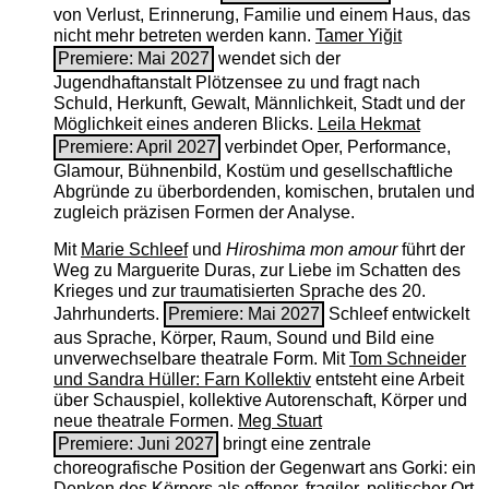
von Verlust, Erinnerung, Familie und einem Haus, das
nicht mehr betreten werden kann.
Tamer Yiğit
Premiere: Mai 2027
wendet sich der
Jugendhaftanstalt Plötzensee zu und fragt nach
Schuld, Herkunft, Gewalt, Männlichkeit, Stadt und der
Möglichkeit eines anderen Blicks.
Leila Hekmat
Premiere: April 2027
verbindet Oper, Performance,
Glamour, Bühnenbild, Kostüm und gesellschaftliche
Abgründe zu überbordenden, komischen, brutalen und
zugleich präzisen Formen der Analyse.
Mit
Marie Schleef
und
Hiroshima mon amour
führt der
Weg zu Marguerite Duras, zur Liebe im Schatten des
Krieges und zur traumatisierten Sprache des 20.
Jahrhunderts.
Premiere: Mai 2027
Schleef entwickelt
aus Sprache, Körper, Raum, Sound und Bild eine
unverwechselbare theatrale Form. Mit
Tom Schneider
und Sandra Hüller: Farn Kollektiv
entsteht eine Arbeit
über Schauspiel, kollektive Autorenschaft, Körper und
neue theatrale Formen.
Meg Stuart
Premiere: Juni 2027
bringt eine zentrale
choreografische Position der Gegenwart ans Gorki: ein
Denken des Körpers als offener, fragiler, politischer Ort.