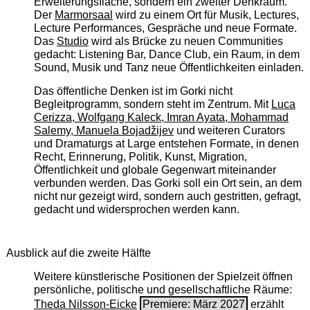
Erweiterungsfläche, sondern ein zweiter Denkraum.
Der
Marmorsaal
wird zu einem Ort für Musik, Lectures,
Lecture Performances, Gespräche und neue Formate.
Das
Studio
wird als Brücke zu neuen Communities
gedacht: Listening Bar, Dance Club, ein Raum, in dem
Sound, Musik und Tanz neue Öffentlichkeiten einladen.
Das öffentliche Denken ist im Gorki nicht
Begleitprogramm, sondern steht im Zentrum. Mit
Luca
Cerizza, Wolfgang Kaleck, Imran Ayata, Mohammad
Salemy, Manuela Bojadžijev
und weiteren Curators
und Dramaturgs at Large entstehen Formate, in denen
Recht, Erinnerung, Politik, Kunst, Migration,
Öffentlichkeit und globale Gegenwart miteinander
verbunden werden. Das Gorki soll ein Ort sein, an dem
nicht nur gezeigt wird, sondern auch gestritten, gefragt,
gedacht und widersprochen werden kann.
Ausblick auf die zweite Hälfte
Weitere künstlerische Positionen der Spielzeit öffnen
persönliche, politische und gesellschaftliche Räume:
Theda Nilsson-Eicke
Premiere: März 2027
erzählt