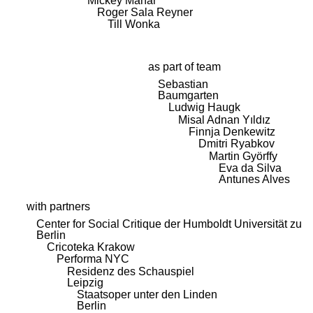
Mickey Mahar
Roger Sala Reyner
Till Wonka
as part of team
Sebastian
Baumgarten
Ludwig Haugk
Misal Adnan Yıldız
Finnja Denkewitz
Dmitri Ryabkov
Martin Györffy
Eva da Silva
Antunes Alves
with partners
Center for Social Critique der Humboldt Universität zu
Berlin
Cricoteka Krakow
Performa NYC
Residenz des Schauspiel
Leipzig
Staatsoper unter den Linden
Berlin