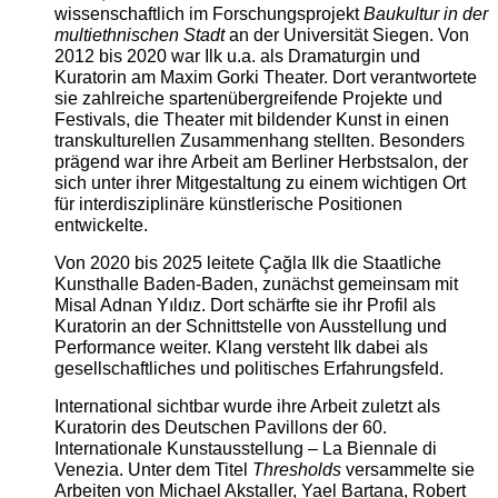
wissenschaftlich im Forschungsprojekt
Baukultur in der
multiethnischen Stadt
an der Universität Siegen. Von
2012 bis 2020 war Ilk u.a. als Dramaturgin und
Kuratorin am Maxim Gorki Theater. Dort verantwortete
sie zahlreiche spartenübergreifende Projekte und
Festivals, die Theater mit bildender Kunst in einen
transkulturellen Zusammenhang stellten. Besonders
prägend war ihre Arbeit am Berliner Herbstsalon, der
sich unter ihrer Mitgestaltung zu einem wichtigen Ort
für interdisziplinäre künstlerische Positionen
entwickelte.
Von 2020 bis 2025 leitete Çağla Ilk die Staatliche
Kunsthalle Baden-Baden, zunächst gemeinsam mit
Misal Adnan Yıldız. Dort schärfte sie ihr Profil als
Kuratorin an der Schnittstelle von Ausstellung und
Performance weiter. Klang versteht Ilk dabei als
gesellschaftliches und politisches Erfahrungsfeld.
International sichtbar wurde ihre Arbeit zuletzt als
Kuratorin des Deutschen Pavillons der 60.
Internationale Kunstausstellung – La Biennale di
Venezia. Unter dem Titel
Thresholds
versammelte sie
Arbeiten von Michael Akstaller, Yael Bartana, Robert