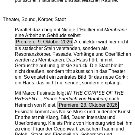
politischer, historischer und ästhetischer Räume.
Theater, Sound, Körper, Stadt
Parallel dazu beginnt
Nicole L’Huillier
mit ­
Membrane
eine Arbeit am Gebäude selbst.
Premiere: 9. Oktober 2026
Architektur wird hier nicht
als statischer Stein verstanden, sondern als
Resonanzkörper. Fassade, Vorhänge und Oberflächen
werden zu Membranen. Das Haus hört, nimmt
Geräusche auf und gibt sie zurück. Die Stadt bleibt
nicht draußen, sondern tritt akustisch in das Theater
ein. So entsteht ein zentrales Bild für das neue Gorki:
ein Haus, das nicht nur sendet, sondern empfängt.
Mit
Marco Fusinato
folgt
IN THE CORPSE OF THE
PRESENT – Prince Friedrich von Homburg
nach
Heinrich von Kleist.
Premiere: 23. Oktober 2026
Fusinato kommt aus Noise-Musik und bildender Kunst.
Er arbeitet mit Klang, Bild, Dauer, Intensität und
Überforderung. Kleists Prinz von Homburg wird bei ihm
zu einer Figur der Gegenwart: zwischen Traum und
Befehl, Staat und Eigenwillen, Gehorsam und