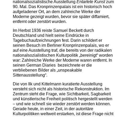
nationalsozialistische Ausstellung
Entartete Kunst
zum
90. Mal. Das Kronprinzenpalais ist ein historisch hoch
aufgeladener Ort, an dem zahlreiche Werke der
Moderne gezeigt wurden, bevor sie später diffamiert,
entfernt oder zerstört wurden.
Im Herbst 1936 reiste Samuel Beckett durch
Deutschland und hielt seine Eindrücke in
Tagebuchaufzeichnungen fest. Darin schildert er
seinen Besuch im Berliner Kronprinzenpalais, wo er
auf eine Ausstellung traf, die bereits von der radikalen
nationalsozialistischen Kulturpolitik „bereinigt“ worden
war: Zahlreiche Werke der Moderne waren entfernt. In
seinen German Diaries bezeichnete er die
verbliebenen Bilder als „unspeakable
Sittenausstellung“.
Die von Ilk und Kittelmann kuratierte Ausstellung
versteht sich nicht als historische Rekonstruktion. Im
Zentrum steht die Frage, wie Sichtbarkeit, Sagbarkeit
und künstlerische Freiheit politisch hergestellt werden
– und wie schnell sie wieder zerstört werden können.
Gerade heute, in einer Zeit, in der autoritäre
Kulturpolitiken weltweit erstarken, ist diese Frage nicht