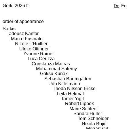
Gorki 2026 ff.
De
En
order of appearance
Sarkis
Tadeusz Kantor
Marco Fusinato
Nicole L’Huillier
Ulrike Ottinger
Yvonne Rainer
Luca Cerizza
Constanza Macras
Mohammad Salemy
Göksu Kunak
Sebastian Baumgarten
Udo Kittelmann
Theda Nilsson-Eicke
Leila Hekmat
Tamer Yiğit
Robert Lippok
Marie Schleef
Sandra Hüller
Tom Schneider
Nikola Bojić
Meg Stuart