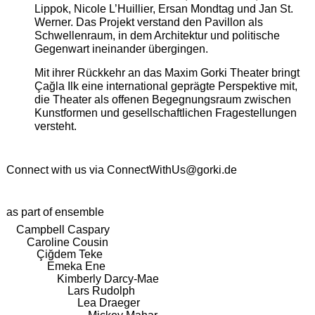
Lippok, Nicole L’Huillier, Ersan Mondtag und Jan St.
Werner. Das Projekt verstand den Pavillon als
Schwellenraum, in dem Architektur und politische
Gegenwart ineinander übergingen.
Mit ihrer Rückkehr an das Maxim Gorki Theater bringt
Çağla Ilk eine international geprägte Perspektive mit,
die Theater als offenen Begegnungsraum zwischen
Kunstformen und gesellschaftlichen Fragestellungen
versteht.
Connect with us via
ConnectWithUs@gorki.de
as part of ensemble
Campbell Caspary
Caroline Cousin
Çiğdem Teke
Emeka Ene
Kimberly Darcy-Mae
Lars Rudolph
Lea Draeger