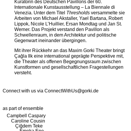
Kuratorin des Deutschen Pavillons der 60.
Internationale Kunstausstellung – La Biennale di
Venezia. Unter dem Titel
Thresholds
versammelte sie
Arbeiten von Michael Akstaller, Yael Bartana, Robert
Lippok, Nicole L’Huillier, Ersan Mondtag und Jan St.
Werner. Das Projekt verstand den Pavillon als
Schwellenraum, in dem Architektur und politische
Gegenwart ineinander übergingen.
Mit ihrer Rückkehr an das Maxim Gorki Theater bringt
Çağla Ilk eine international geprägte Perspektive mit,
die Theater als offenen Begegnungsraum zwischen
Kunstformen und gesellschaftlichen Fragestellungen
versteht.
Connect with us via
ConnectWithUs@gorki.de
as part of ensemble
Campbell Caspary
Caroline Cousin
Çiğdem Teke
Emeka Ene