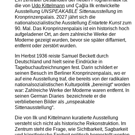
die von
Udo Kittelmann
und Çağla Ilk entwickelte
Ausstellung
UNSPEAKABLE Sittenausstellung
im
Kronprinzenpalais. 2027 jährt sich die
nationalsozialistische Ausstellung
Entartete Kunst
zum
90. Mal. Das Kronprinzenpalais ist ein historisch hoch
aufgeladener Ort, an dem zahlreiche Werke der
Moderne gezeigt wurden, bevor sie später diffamiert,
entfernt oder zerstört wurden.
Im Herbst 1936 reiste Samuel Beckett durch
Deutschland und hielt seine Eindrücke in
Tagebuchaufzeichnungen fest. Darin schildert er
seinen Besuch im Berliner Kronprinzenpalais, wo er
auf eine Ausstellung traf, die bereits von der radikalen
nationalsozialistischen Kulturpolitik „bereinigt“ worden
war: Zahlreiche Werke der Moderne waren entfernt. In
seinen German Diaries bezeichnete er die
verbliebenen Bilder als „unspeakable
Sittenausstellung“.
Die von Ilk und Kittelmann kuratierte Ausstellung
versteht sich nicht als historische Rekonstruktion. Im
Zentrum steht die Frage, wie Sichtbarkeit, Sagbarkeit
und künstlerische Freiheit politisch hergestellt werden