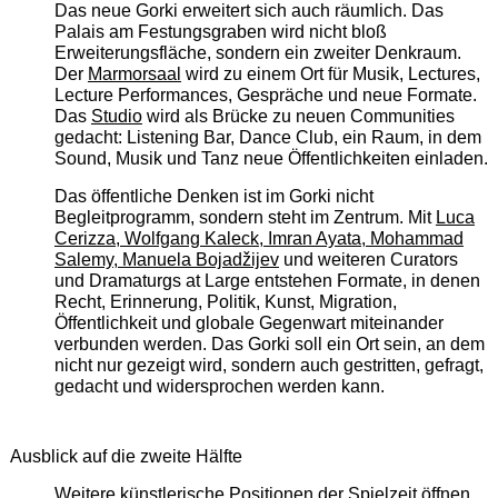
Das neue Gorki erweitert sich auch räumlich. Das
Palais am Festungsgraben wird nicht bloß
Erweiterungsfläche, sondern ein zweiter Denkraum.
Der
Marmorsaal
wird zu einem Ort für Musik, Lectures,
Lecture Performances, Gespräche und neue Formate.
Das
Studio
wird als Brücke zu neuen Communities
gedacht: Listening Bar, Dance Club, ein Raum, in dem
Sound, Musik und Tanz neue Öffentlichkeiten einladen.
Das öffentliche Denken ist im Gorki nicht
Begleitprogramm, sondern steht im Zentrum. Mit
Luca
Cerizza, Wolfgang Kaleck, Imran Ayata, Mohammad
Salemy, Manuela Bojadžijev
und weiteren Curators
und Dramaturgs at Large entstehen Formate, in denen
Recht, Erinnerung, Politik, Kunst, Migration,
Öffentlichkeit und globale Gegenwart miteinander
verbunden werden. Das Gorki soll ein Ort sein, an dem
nicht nur gezeigt wird, sondern auch gestritten, gefragt,
gedacht und widersprochen werden kann.
Ausblick auf die zweite Hälfte
Weitere künstlerische Positionen der Spielzeit öffnen