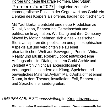
Körper und neue theatrale Formen.
Meg Stuart
Premiere: Juni 2027
bringt eine zentrale
choreografische Position der Gegenwart ans Gorki: ein
Denken des Körpers als offener, fragiler, politischer Ort.
Mit
Yael Bartana
entsteht eine neue Produktion zu
Ritual, Nation, Erinnerung, Gemeinschaft und
politischer Imagination.
Wu Tsang
und ihre Company
Moved by Motion nehmen sich eines klassischen
Stoffs an, spüren die poetischen und philosophischen
Aspekte auf und verdichten sie zu einer
phantastischen Welt aus Bewegung, Poesie, Virtual
Reality und Musik.
Robert Lippok
entwickelt eine
Auftragsarbeit im Dialog mit dem Gorki-Archiv und
versteht Archiv nicht als abgeschlossene
Vergangenheit, sondern als Klang, Speicher und
bewegliches Material.
Ayham Majid Agha
öffnet einen
Raum, in dem Theater, Installation, Exil, Erinnerung
und Sprache ineinandergreifen.
UNSPEAKABLE Sittenausstellung
im
Kronprinzenpalais
Ein zentraler Bestandteil der neuen Programmatik ist