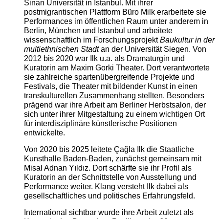
Sinan Universität in Istanbul. Mit ihrer
postmigrantischen Plattform Büro Milk erarbeitete sie
Performances im öffentlichen Raum unter anderem in
Berlin, München und Istanbul und arbeitete
wissenschaftlich im Forschungsprojekt
Baukultur in der
multiethnischen Stadt
an der Universität Siegen. Von
2012 bis 2020 war Ilk u.a. als Dramaturgin und
Kuratorin am Maxim Gorki Theater. Dort verantwortete
sie zahlreiche spartenübergreifende Projekte und
Festivals, die Theater mit bildender Kunst in einen
transkulturellen Zusammenhang stellten. Besonders
prägend war ihre Arbeit am Berliner Herbstsalon, der
sich unter ihrer Mitgestaltung zu einem wichtigen Ort
für interdisziplinäre künstlerische Positionen
entwickelte.
Von 2020 bis 2025 leitete Çağla Ilk die Staatliche
Kunsthalle Baden-Baden, zunächst gemeinsam mit
Misal Adnan Yıldız. Dort schärfte sie ihr Profil als
Kuratorin an der Schnittstelle von Ausstellung und
Performance weiter. Klang versteht Ilk dabei als
gesellschaftliches und politisches Erfahrungsfeld.
International sichtbar wurde ihre Arbeit zuletzt als