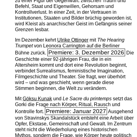
zu einer Figur der Gegenwart: zwischen Traum und
Befehl, Staat und Eigenwillen, Gehorsam und
Kontrollverlust. In einer Zeit, in der Vertrauen in
Institutionen, Staaten und Bilder brüchig geworden ist,
wird Kleist als anarchischer Geist im Gefängnis seiner
Grenzen lesbar.
Im Dezember kehrt
Ulrike Ottinger
mit
The ­Hearing
Trumpet
von Leonora Carrington auf die Berliner
Premiere: 3. Dezember 2026
Bühne zurück.
Die
Geschichte einer 92-jährigen Frau, die in ein
Altersheim kommt und dort eine Revolution beginnt,
verbindet Surrealismus, feministische Imagination,
Filmgeschichte und Theater. Sie fragt, wer überhört
wird – und was geschieht, wenn gerade diese
Stimmen beginnen, die Welt zu verändern.
Mit
Göksu Kunak
und
Le Sacre du printemps
setzt das
Gorki die Frage nach Körper, Ritual, Rausch und
Premiere: Januar 2027
Kontrolle fort.
Ausgehend
von Stravinskys Skandalstück entsteht eine Arbeit über
Opfer, Ekstase, Gemeinschaft und Gewalt. Im Zentrum
steht nicht die Wiederholung eines historischen
Mythos, sondern die Frage, wie Körper heute politisch