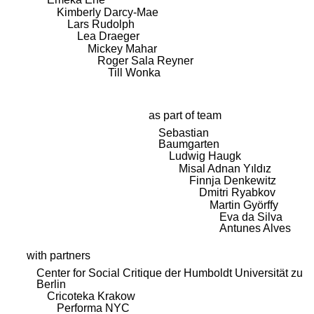
Kimberly Darcy-Mae
Lars Rudolph
Lea Draeger
Mickey Mahar
Roger Sala Reyner
Till Wonka
as part of team
Sebastian
Baumgarten
Ludwig Haugk
Misal Adnan Yıldız
Finnja Denkewitz
Dmitri Ryabkov
Martin Györffy
Eva da Silva
Antunes Alves
with partners
Center for Social Critique der Humboldt Universität zu
Berlin
Cricoteka Krakow
Performa NYC