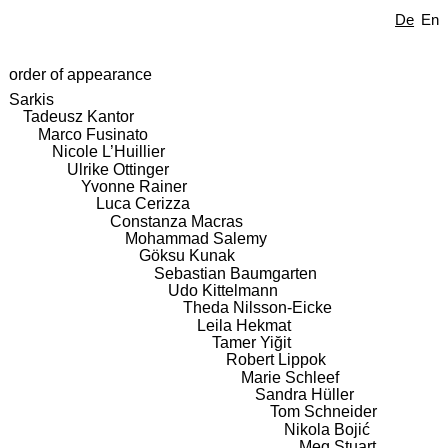
De
En
order of appearance
Sarkis
Tadeusz Kantor
Marco Fusinato
Nicole L’Huillier
Ulrike Ottinger
Yvonne Rainer
Luca Cerizza
Constanza Macras
Mohammad Salemy
Göksu Kunak
Sebastian Baumgarten
Udo Kittelmann
Theda Nilsson-Eicke
Leila Hekmat
Tamer Yiğit
Robert Lippok
Marie Schleef
Sandra Hüller
Tom Schneider
Nikola Bojić
Meg Stuart