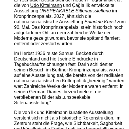
die von
Udo Kittelmann
und Çağla Ilk entwickelte
Ausstellung
UNSPEAKABLE Sittenausstellung
im
Kronprinzenpalais. 2027 jährt sich die
nationalsozialistische Ausstellung
Entartete Kunst
zum
90. Mal. Das Kronprinzenpalais ist ein historisch hoch
aufgeladener Ort, an dem zahlreiche Werke der
Moderne gezeigt wurden, bevor sie später diffamiert,
entfernt oder zerstört wurden.
Im Herbst 1936 reiste Samuel Beckett durch
Deutschland und hielt seine Eindrücke in
Tagebuchaufzeichnungen fest. Darin schildert er
seinen Besuch im Berliner Kronprinzenpalais, wo er
auf eine Ausstellung traf, die bereits von der radikalen
nationalsozialistischen Kulturpolitik „bereinigt“ worden
war: Zahlreiche Werke der Moderne waren entfernt. In
seinen German Diaries bezeichnete er die
verbliebenen Bilder als „unspeakable
Sittenausstellung“.
Die von Ilk und Kittelmann kuratierte Ausstellung
versteht sich nicht als historische Rekonstruktion. Im
Zentrum steht die Frage, wie Sichtbarkeit, Sagbarkeit
und künstlerische Freiheit politisch hergestellt werden