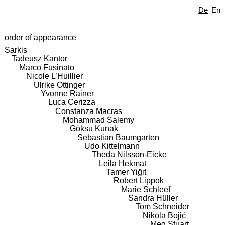
De
En
order of appearance
Sarkis
Tadeusz Kantor
Marco Fusinato
Nicole L’Huillier
Ulrike Ottinger
Yvonne Rainer
Luca Cerizza
Constanza Macras
Mohammad Salemy
Göksu Kunak
Sebastian Baumgarten
Udo Kittelmann
Theda Nilsson-Eicke
Leila Hekmat
Tamer Yiğit
Robert Lippok
Marie Schleef
Sandra Hüller
Tom Schneider
Nikola Bojić
Meg Stuart