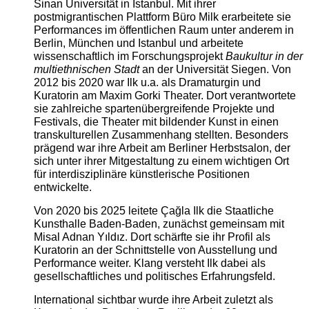
Sinan Universität in Istanbul. Mit ihrer
postmigrantischen Plattform Büro Milk erarbeitete sie
Performances im öffentlichen Raum unter anderem in
Berlin, München und Istanbul und arbeitete
wissenschaftlich im Forschungsprojekt
Baukultur in der
multiethnischen Stadt
an der Universität Siegen. Von
2012 bis 2020 war Ilk u.a. als Dramaturgin und
Kuratorin am Maxim Gorki Theater. Dort verantwortete
sie zahlreiche spartenübergreifende Projekte und
Festivals, die Theater mit bildender Kunst in einen
transkulturellen Zusammenhang stellten. Besonders
prägend war ihre Arbeit am Berliner Herbstsalon, der
sich unter ihrer Mitgestaltung zu einem wichtigen Ort
für interdisziplinäre künstlerische Positionen
entwickelte.
Von 2020 bis 2025 leitete Çağla Ilk die Staatliche
Kunsthalle Baden-Baden, zunächst gemeinsam mit
Misal Adnan Yıldız. Dort schärfte sie ihr Profil als
Kuratorin an der Schnittstelle von Ausstellung und
Performance weiter. Klang versteht Ilk dabei als
gesellschaftliches und politisches Erfahrungsfeld.
International sichtbar wurde ihre Arbeit zuletzt als