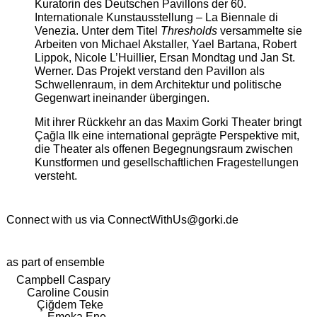
Kuratorin des Deutschen Pavillons der 60.
Internationale Kunstausstellung – La Biennale di
Venezia. Unter dem Titel
Thresholds
versammelte sie
Arbeiten von Michael Akstaller, Yael Bartana, Robert
Lippok, Nicole L’Huillier, Ersan Mondtag und Jan St.
Werner. Das Projekt verstand den Pavillon als
Schwellenraum, in dem Architektur und politische
Gegenwart ineinander übergingen.
Mit ihrer Rückkehr an das Maxim Gorki Theater bringt
Çağla Ilk eine international geprägte Perspektive mit,
die Theater als offenen Begegnungsraum zwischen
Kunstformen und gesellschaftlichen Fragestellungen
versteht.
Connect with us via
ConnectWithUs@gorki.de
as part of ensemble
Campbell Caspary
Caroline Cousin
Çiğdem Teke
Emeka Ene