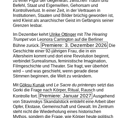
zu einer Figur der Gegenwart: zwischen Traum und
Befehl, Staat und Eigenwillen, Gehorsam und
Kontrollverlust. In einer Zeit, in der Vertrauen in
Institutionen, Staaten und Bilder brüchig geworden ist,
wird Kleist als anarchischer Geist im Gefängnis seiner
Grenzen lesbar.
Im Dezember kehrt
Ulrike Ottinger
mit
The ­Hearing
Trumpet
von Leonora Carrington auf die Berliner
Premiere: 3. Dezember 2026
Bühne zurück.
Die
Geschichte einer 92-jährigen Frau, die in ein
Altersheim kommt und dort eine Revolution beginnt,
verbindet Surrealismus, feministische Imagination,
Filmgeschichte und Theater. Sie fragt, wer überhört
wird – und was geschieht, wenn gerade diese
Stimmen beginnen, die Welt zu verändern.
Mit
Göksu Kunak
und
Le Sacre du printemps
setzt das
Gorki die Frage nach Körper, Ritual, Rausch und
Premiere: Januar 2027
Kontrolle fort.
Ausgehend
von Stravinskys Skandalstück entsteht eine Arbeit über
Opfer, Ekstase, Gemeinschaft und Gewalt. Im Zentrum
steht nicht die Wiederholung eines historischen
Mythos, sondern die Frage, wie Körper heute politisch