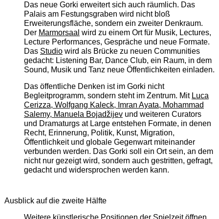
Das neue Gorki erweitert sich auch räumlich. Das
Palais am Festungsgraben wird nicht bloß
Erweiterungsfläche, sondern ein zweiter Denkraum.
Der
Marmorsaal
wird zu einem Ort für Musik, Lectures,
Lecture Performances, Gespräche und neue Formate.
Das
Studio
wird als Brücke zu neuen Communities
gedacht: Listening Bar, Dance Club, ein Raum, in dem
Sound, Musik und Tanz neue Öffentlichkeiten einladen.
Das öffentliche Denken ist im Gorki nicht
Begleitprogramm, sondern steht im Zentrum. Mit
Luca
Cerizza, Wolfgang Kaleck, Imran Ayata, Mohammad
Salemy, Manuela Bojadžijev
und weiteren Curators
und Dramaturgs at Large entstehen Formate, in denen
Recht, Erinnerung, Politik, Kunst, Migration,
Öffentlichkeit und globale Gegenwart miteinander
verbunden werden. Das Gorki soll ein Ort sein, an dem
nicht nur gezeigt wird, sondern auch gestritten, gefragt,
gedacht und widersprochen werden kann.
Ausblick auf die zweite Hälfte
Weitere künstlerische Positionen der Spielzeit öffnen