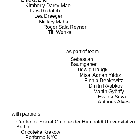
Kimberly Darcy-Mae
Lars Rudolph
Lea Draeger
Mickey Mahar
Roger Sala Reyner
Till Wonka
as part of team
Sebastian
Baumgarten
Ludwig Haugk
Misal Adnan Yıldız
Finnja Denkewitz
Dmitri Ryabkov
Martin Györffy
Eva da Silva
Antunes Alves
with partners
Center for Social Critique der Humboldt Universität zu
Berlin
Cricoteka Krakow
Performa NYC