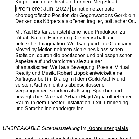
Körper und neue theatrale Formen.
Meg Stuart
Premiere: Juni 2027
bringt eine zentrale
choreografische Position der Gegenwart ans Gorki: ein
Denken des Körpers als offener, fragiler, politischer Ort.
Mit
Yael Bartana
entsteht eine neue Produktion zu
Ritual, Nation, Erinnerung, Gemeinschaft und
politischer Imagination.
Wu Tsang
und ihre Company
Moved by Motion nehmen sich eines klassischen
Stoffs an, spüren die poetischen und philosophischen
Aspekte auf und verdichten sie zu einer
phantastischen Welt aus Bewegung, Poesie, Virtual
Reality und Musik.
Robert Lippok
entwickelt eine
Auftragsarbeit im Dialog mit dem Gorki-Archiv und
versteht Archiv nicht als abgeschlossene
Vergangenheit, sondern als Klang, Speicher und
bewegliches Material.
Ayham Majid Agha
öffnet einen
Raum, in dem Theater, Installation, Exil, Erinnerung
und Sprache ineinandergreifen.
UNSPEAKABLE Sittenausstellung
im
Kronprinzenpalais
Ein zentraler Bestandteil der neuen Programmatik ist