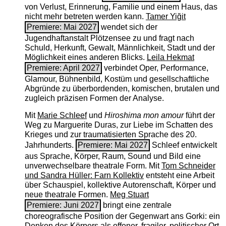
von Verlust, Erinnerung, Familie und einem Haus, das
nicht mehr betreten werden kann.
Tamer Yiğit
Premiere: Mai 2027
wendet sich der
Jugendhaftanstalt Plötzensee zu und fragt nach
Schuld, Herkunft, Gewalt, Männlichkeit, Stadt und der
Möglichkeit eines anderen Blicks.
Leila Hekmat
Premiere: April 2027
verbindet Oper, Performance,
Glamour, Bühnenbild, Kostüm und gesellschaftliche
Abgründe zu überbordenden, komischen, brutalen und
zugleich präzisen Formen der Analyse.
Mit
Marie Schleef
und
Hiroshima mon amour
führt der
Weg zu Marguerite Duras, zur Liebe im Schatten des
Krieges und zur traumatisierten Sprache des 20.
Jahrhunderts.
Premiere: Mai 2027
Schleef entwickelt
aus Sprache, Körper, Raum, Sound und Bild eine
unverwechselbare theatrale Form. Mit
Tom Schneider
und Sandra Hüller: Farn Kollektiv
entsteht eine Arbeit
über Schauspiel, kollektive Autorenschaft, Körper und
neue theatrale Formen.
Meg Stuart
Premiere: Juni 2027
bringt eine zentrale
choreografische Position der Gegenwart ans Gorki: ein
Denken des Körpers als offener, fragiler, politischer Ort.