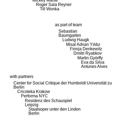
Mickey Mahar
Roger Sala Reyner
Till Wonka
as part of team
Sebastian
Baumgarten
Ludwig Haugk
Misal Adnan Yıldız
Finnja Denkewitz
Dmitri Ryabkov
Martin Györffy
Eva da Silva
Antunes Alves
with partners
Center for Social Critique der Humboldt Universität zu
Berlin
Cricoteka Krakow
Performa NYC
Residenz des Schauspiel
Leipzig
Staatsoper unter den Linden
Berlin