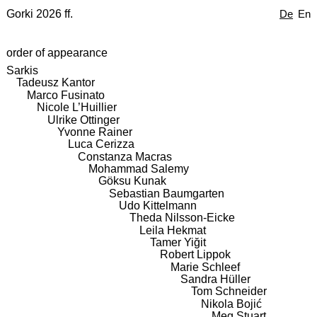
Gorki 2026 ff.
De
En
order of appearance
Sarkis
Tadeusz Kantor
Marco Fusinato
Nicole L’Huillier
Ulrike Ottinger
Yvonne Rainer
Luca Cerizza
Constanza Macras
Mohammad Salemy
Göksu Kunak
Sebastian Baumgarten
Udo Kittelmann
Theda Nilsson-Eicke
Leila Hekmat
Tamer Yiğit
Robert Lippok
Marie Schleef
Sandra Hüller
Tom Schneider
Nikola Bojić
Meg Stuart