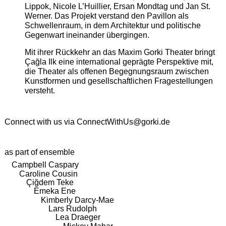
Lippok, Nicole L’Huillier, Ersan Mondtag und Jan St.
Werner. Das Projekt verstand den Pavillon als
Schwellenraum, in dem Architektur und politische
Gegenwart ineinander übergingen.
Mit ihrer Rückkehr an das Maxim Gorki Theater bringt
Çağla Ilk eine international geprägte Perspektive mit,
die Theater als offenen Begegnungsraum zwischen
Kunstformen und gesellschaftlichen Fragestellungen
versteht.
Connect with us via
ConnectWithUs@gorki.de
as part of ensemble
Campbell Caspary
Caroline Cousin
Çiğdem Teke
Emeka Ene
Kimberly Darcy-Mae
Lars Rudolph
Lea Draeger