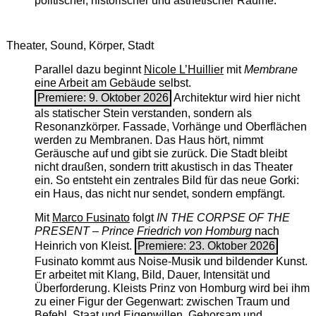
politischer, historischer und ästhetischer Räume.
Theater, Sound, Körper, Stadt
Parallel dazu beginnt
Nicole L’Huillier
mit ­
Membrane
eine Arbeit am Gebäude selbst.
Premiere: 9. Oktober 2026
Architektur wird hier nicht
als statischer Stein verstanden, sondern als
Resonanzkörper. Fassade, Vorhänge und Oberflächen
werden zu Membranen. Das Haus hört, nimmt
Geräusche auf und gibt sie zurück. Die Stadt bleibt
nicht draußen, sondern tritt akustisch in das Theater
ein. So entsteht ein zentrales Bild für das neue Gorki:
ein Haus, das nicht nur sendet, sondern empfängt.
Mit
Marco Fusinato
folgt
IN THE CORPSE OF THE
PRESENT – Prince Friedrich von Homburg
nach
Heinrich von Kleist.
Premiere: 23. Oktober 2026
Fusinato kommt aus Noise-Musik und bildender Kunst.
Er arbeitet mit Klang, Bild, Dauer, Intensität und
Überforderung. Kleists Prinz von Homburg wird bei ihm
zu einer Figur der Gegenwart: zwischen Traum und
Befehl, Staat und Eigenwillen, Gehorsam und