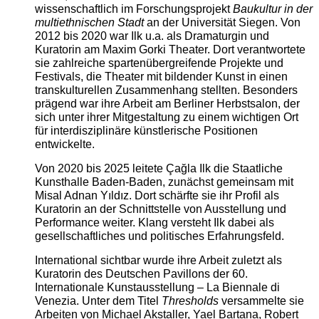
wissenschaftlich im Forschungsprojekt
Baukultur in der
multiethnischen Stadt
an der Universität Siegen. Von
2012 bis 2020 war Ilk u.a. als Dramaturgin und
Kuratorin am Maxim Gorki Theater. Dort verantwortete
sie zahlreiche spartenübergreifende Projekte und
Festivals, die Theater mit bildender Kunst in einen
transkulturellen Zusammenhang stellten. Besonders
prägend war ihre Arbeit am Berliner Herbstsalon, der
sich unter ihrer Mitgestaltung zu einem wichtigen Ort
für interdisziplinäre künstlerische Positionen
entwickelte.
Von 2020 bis 2025 leitete Çağla Ilk die Staatliche
Kunsthalle Baden-Baden, zunächst gemeinsam mit
Misal Adnan Yıldız. Dort schärfte sie ihr Profil als
Kuratorin an der Schnittstelle von Ausstellung und
Performance weiter. Klang versteht Ilk dabei als
gesellschaftliches und politisches Erfahrungsfeld.
International sichtbar wurde ihre Arbeit zuletzt als
Kuratorin des Deutschen Pavillons der 60.
Internationale Kunstausstellung – La Biennale di
Venezia. Unter dem Titel
Thresholds
versammelte sie
Arbeiten von Michael Akstaller, Yael Bartana, Robert