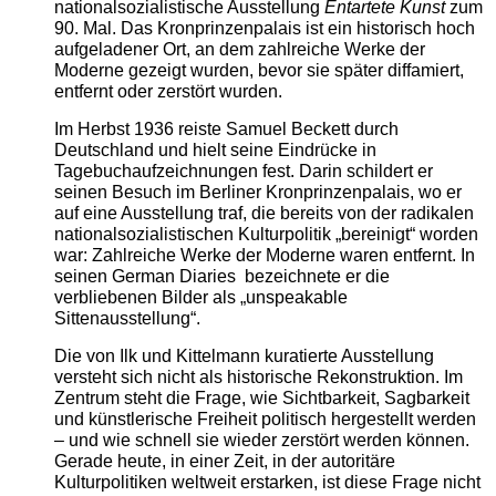
nationalsozialistische Ausstellung
Entartete Kunst
zum
90. Mal. Das Kronprinzenpalais ist ein historisch hoch
aufgeladener Ort, an dem zahlreiche Werke der
Moderne gezeigt wurden, bevor sie später diffamiert,
entfernt oder zerstört wurden.
Im Herbst 1936 reiste Samuel Beckett durch
Deutschland und hielt seine Eindrücke in
Tagebuchaufzeichnungen fest. Darin schildert er
seinen Besuch im Berliner Kronprinzenpalais, wo er
auf eine Ausstellung traf, die bereits von der radikalen
nationalsozialistischen Kulturpolitik „bereinigt“ worden
war: Zahlreiche Werke der Moderne waren entfernt. In
seinen German Diaries bezeichnete er die
verbliebenen Bilder als „unspeakable
Sittenausstellung“.
Die von Ilk und Kittelmann kuratierte Ausstellung
versteht sich nicht als historische Rekonstruktion. Im
Zentrum steht die Frage, wie Sichtbarkeit, Sagbarkeit
und künstlerische Freiheit politisch hergestellt werden
– und wie schnell sie wieder zerstört werden können.
Gerade heute, in einer Zeit, in der autoritäre
Kulturpolitiken weltweit erstarken, ist diese Frage nicht