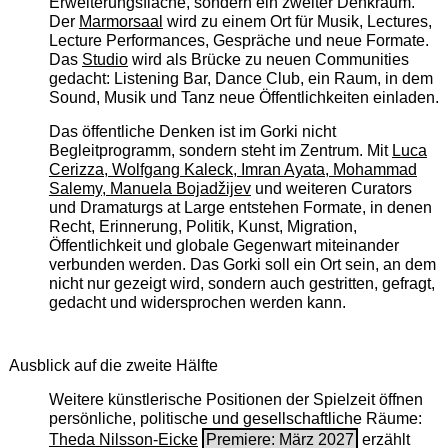
Erweiterungsfläche, sondern ein zweiter Denkraum.
Der
Marmorsaal
wird zu einem Ort für Musik, Lectures,
Lecture Performances, Gespräche und neue Formate.
Das
Studio
wird als Brücke zu neuen Communities
gedacht: Listening Bar, Dance Club, ein Raum, in dem
Sound, Musik und Tanz neue Öffentlichkeiten einladen.
Das öffentliche Denken ist im Gorki nicht
Begleitprogramm, sondern steht im Zentrum. Mit
Luca
Cerizza, Wolfgang Kaleck, Imran Ayata, Mohammad
Salemy, Manuela Bojadžijev
und weiteren Curators
und Dramaturgs at Large entstehen Formate, in denen
Recht, Erinnerung, Politik, Kunst, Migration,
Öffentlichkeit und globale Gegenwart miteinander
verbunden werden. Das Gorki soll ein Ort sein, an dem
nicht nur gezeigt wird, sondern auch gestritten, gefragt,
gedacht und widersprochen werden kann.
Ausblick auf die zweite Hälfte
Weitere künstlerische Positionen der Spielzeit öffnen
persönliche, politische und gesellschaftliche Räume:
Theda Nilsson-Eicke
Premiere: März 2027
erzählt