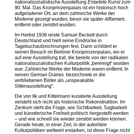
nationalsozialistische Ausstellung
Entartete Kunst
zum
90. Mal. Das Kronprinzenpalais ist ein historisch hoch
aufgeladener Ort, an dem zahlreiche Werke der
Moderne gezeigt wurden, bevor sie später diffamiert,
entfernt oder zerstört wurden.
Im Herbst 1936 reiste Samuel Beckett durch
Deutschland und hielt seine Eindrücke in
Tagebuchaufzeichnungen fest. Darin schildert er
seinen Besuch im Berliner Kronprinzenpalais, wo er
auf eine Ausstellung traf, die bereits von der radikalen
nationalsozialistischen Kulturpolitik „bereinigt“ worden
war: Zahlreiche Werke der Moderne waren entfernt. In
seinen German Diaries bezeichnete er die
verbliebenen Bilder als „unspeakable
Sittenausstellung“.
Die von Ilk und Kittelmann kuratierte Ausstellung
versteht sich nicht als historische Rekonstruktion. Im
Zentrum steht die Frage, wie Sichtbarkeit, Sagbarkeit
und künstlerische Freiheit politisch hergestellt werden
– und wie schnell sie wieder zerstört werden können.
Gerade heute, in einer Zeit, in der autoritäre
Kulturpolitiken weltweit erstarken, ist diese Frage nicht