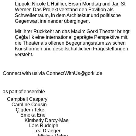
Lippok, Nicole L’Huillier, Ersan Mondtag und Jan St.
Werner. Das Projekt verstand den Pavillon als
Schwellenraum, in dem Architektur und politische
Gegenwart ineinander übergingen.
Mit ihrer Rückkehr an das Maxim Gorki Theater bringt
Çağla Ilk eine international geprägte Perspektive mit,
die Theater als offenen Begegnungsraum zwischen
Kunstformen und gesellschaftlichen Fragestellungen
versteht.
Connect with us via
ConnectWithUs@gorki.de
as part of ensemble
Campbell Caspary
Caroline Cousin
Çiğdem Teke
Emeka Ene
Kimberly Darcy-Mae
Lars Rudolph
Lea Draeger