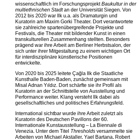
wissenschaftlich im Forschungsprojekt
Baukultur in der
multiethnischen Stadt
an der Universität Siegen. Von
2012 bis 2020 war Ilk u.a. als Dramaturgin und
Kuratorin am Maxim Gorki Theater. Dort verantwortete
sie zahlreiche spartenübergreifende Projekte und
Festivals, die Theater mit bildender Kunst in einen
transkulturellen Zusammenhang stellten. Besonders
prägend war ihre Arbeit am Berliner Herbstsalon, der
sich unter ihrer Mitgestaltung zu einem wichtigen Ort
für interdisziplinäre künstlerische Positionen
entwickelte.
Von 2020 bis 2025 leitete Çağla Ilk die Staatliche
Kunsthalle Baden-Baden, zunächst gemeinsam mit
Misal Adnan Yıldız. Dort schärfte sie ihr Profil als
Kuratorin an der Schnittstelle von Ausstellung und
Performance weiter. Klang versteht Ilk dabei als
gesellschaftliches und politisches Erfahrungsfeld.
International sichtbar wurde ihre Arbeit zuletzt als
Kuratorin des Deutschen Pavillons der 60.
Internationale Kunstausstellung – La Biennale di
Venezia. Unter dem Titel
Thresholds
versammelte sie
Arbeiten von Michael Akstaller, Yael Bartana, Robert