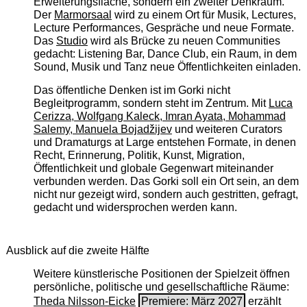
Erweiterungsfläche, sondern ein zweiter Denkraum.
Der
Marmorsaal
wird zu einem Ort für Musik, Lectures,
Lecture Performances, Gespräche und neue Formate.
Das
Studio
wird als Brücke zu neuen Communities
gedacht: Listening Bar, Dance Club, ein Raum, in dem
Sound, Musik und Tanz neue Öffentlichkeiten einladen.
Das öffentliche Denken ist im Gorki nicht
Begleitprogramm, sondern steht im Zentrum. Mit
Luca
Cerizza, Wolfgang Kaleck, Imran Ayata, Mohammad
Salemy, Manuela Bojadžijev
und weiteren Curators
und Dramaturgs at Large entstehen Formate, in denen
Recht, Erinnerung, Politik, Kunst, Migration,
Öffentlichkeit und globale Gegenwart miteinander
verbunden werden. Das Gorki soll ein Ort sein, an dem
nicht nur gezeigt wird, sondern auch gestritten, gefragt,
gedacht und widersprochen werden kann.
Ausblick auf die zweite Hälfte
Weitere künstlerische Positionen der Spielzeit öffnen
persönliche, politische und gesellschaftliche Räume:
Theda Nilsson-Eicke
Premiere: März 2027
erzählt