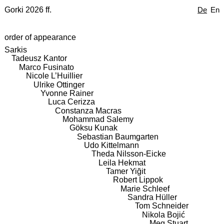
Gorki 2026 ff.
De
En
order of appearance
Sarkis
Tadeusz Kantor
Marco Fusinato
Nicole L’Huillier
Ulrike Ottinger
Yvonne Rainer
Luca Cerizza
Constanza Macras
Mohammad Salemy
Göksu Kunak
Sebastian Baumgarten
Udo Kittelmann
Theda Nilsson-Eicke
Leila Hekmat
Tamer Yiğit
Robert Lippok
Marie Schleef
Sandra Hüller
Tom Schneider
Nikola Bojić
Meg Stuart