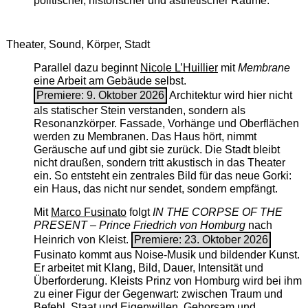
politischer, historischer und ästhetischer Räume.
Theater, Sound, Körper, Stadt
Parallel dazu beginnt
Nicole L’Huillier
mit ­
Membrane
eine Arbeit am Gebäude selbst.
Premiere: 9. Oktober 2026
Architektur wird hier nicht
als statischer Stein verstanden, sondern als
Resonanzkörper. Fassade, Vorhänge und Oberflächen
werden zu Membranen. Das Haus hört, nimmt
Geräusche auf und gibt sie zurück. Die Stadt bleibt
nicht draußen, sondern tritt akustisch in das Theater
ein. So entsteht ein zentrales Bild für das neue Gorki:
ein Haus, das nicht nur sendet, sondern empfängt.
Mit
Marco Fusinato
folgt
IN THE CORPSE OF THE
PRESENT – Prince Friedrich von Homburg
nach
Heinrich von Kleist.
Premiere: 23. Oktober 2026
Fusinato kommt aus Noise-Musik und bildender Kunst.
Er arbeitet mit Klang, Bild, Dauer, Intensität und
Überforderung. Kleists Prinz von Homburg wird bei ihm
zu einer Figur der Gegenwart: zwischen Traum und
Befehl, Staat und Eigenwillen, Gehorsam und