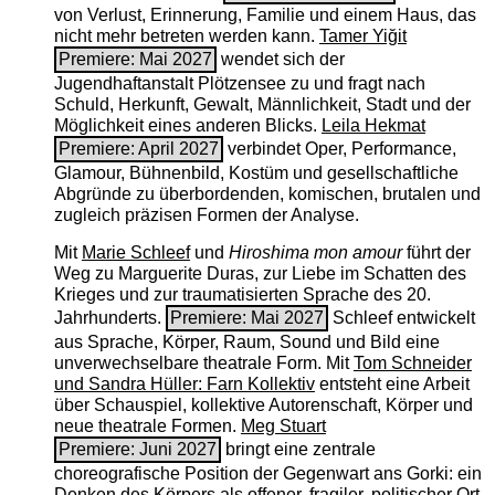
von Verlust, Erinnerung, Familie und einem Haus, das
nicht mehr betreten werden kann.
Tamer Yiğit
Premiere: Mai 2027
wendet sich der
Jugendhaftanstalt Plötzensee zu und fragt nach
Schuld, Herkunft, Gewalt, Männlichkeit, Stadt und der
Möglichkeit eines anderen Blicks.
Leila Hekmat
Premiere: April 2027
verbindet Oper, Performance,
Glamour, Bühnenbild, Kostüm und gesellschaftliche
Abgründe zu überbordenden, komischen, brutalen und
zugleich präzisen Formen der Analyse.
Mit
Marie Schleef
und
Hiroshima mon amour
führt der
Weg zu Marguerite Duras, zur Liebe im Schatten des
Krieges und zur traumatisierten Sprache des 20.
Jahrhunderts.
Premiere: Mai 2027
Schleef entwickelt
aus Sprache, Körper, Raum, Sound und Bild eine
unverwechselbare theatrale Form. Mit
Tom Schneider
und Sandra Hüller: Farn Kollektiv
entsteht eine Arbeit
über Schauspiel, kollektive Autorenschaft, Körper und
neue theatrale Formen.
Meg Stuart
Premiere: Juni 2027
bringt eine zentrale
choreografische Position der Gegenwart ans Gorki: ein
Denken des Körpers als offener, fragiler, politischer Ort.