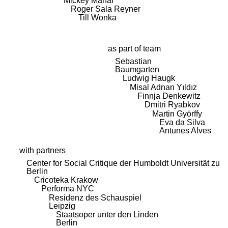
Mickey Mahar
Roger Sala Reyner
Till Wonka
as part of team
Sebastian
Baumgarten
Ludwig Haugk
Misal Adnan Yıldız
Finnja Denkewitz
Dmitri Ryabkov
Martin Györffy
Eva da Silva
Antunes Alves
with partners
Center for Social Critique der Humboldt Universität zu
Berlin
Cricoteka Krakow
Performa NYC
Residenz des Schauspiel
Leipzig
Staatsoper unter den Linden
Berlin