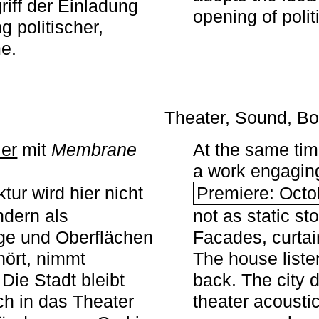
iff der Einladung
opening of polit
g politischer,
me.
Theater, Sound, Bo
ier
mit ­
Membrane
At the same ti
a work engaging 
tur wird hier nicht
Premiere: Octo
ndern als
not as static st
ge und Oberflächen
Facades, curta
ört, nimmt
The house liste
Die Stadt bleibt
back. The city 
sch in das Theater
theater acoustic