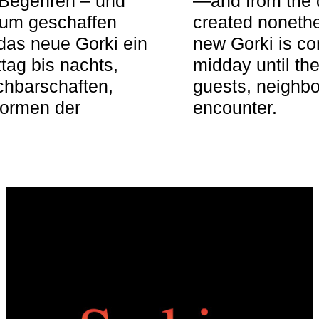
 Begehren – und
—and from the q
aum geschaffen
created nonethel
das neue Gorki ein
new Gorki is c
tag bis nachts,
midday until the
achbarschaften,
guests, neighbo
Formen der
encounter.