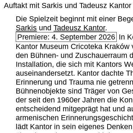
Auftakt mit Sarkis und Tadeusz Kanto
Die Spielzeit beginnt mit einer B
Sarkis
und
Tadeusz Kantor
.
Premiere: 4. September 2026
In K
Kantor Museum Cricoteka Kraków v
den Bühnen- und Zuschauerraum de
Installation, die sich mit Kantors W
auseinandersetzt. Kantor dachte The
Erinnerung und Trauma nie getrenn
Bühnenobjekte sind Träger von Ges
der seit den 1960er Jahren die Ko
entscheidend mitgeprägt hat und a
armenischen ­Erinnerungsgeschicht
lädt Kantor in sein eigenes Denken