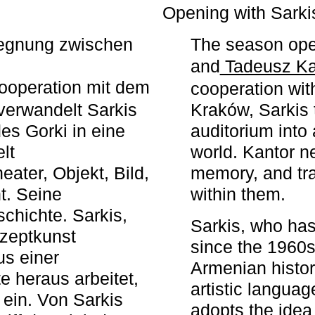
r
Opening with Sarki
egegnung zwischen
The season ope
and
Tadeusz Ka
ooperation mit dem
cooperation wit
erwandelt Sarkis
Kraków, Sarkis 
s Gorki in eine
auditorium into 
elt
world. Kantor n
ater, Objekt, Bild,
memory, and tra
t. Seine
within them.
chichte. Sarkis,
Sarkis, who has
nzeptkunst
since the 1960s
us einer
Armenian histor
e heraus arbeitet,
artistic languag
 ein. Von Sarkis
adopts the idea 