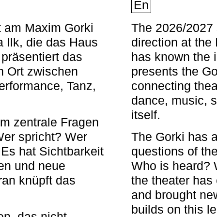
En
nt am Maxim Gorki
The 2026/2027 s
 Ilk, die das Haus
direction at th
 präsentiert das
has known the i
en Ort zwischen
presents the Go
Performance, Tanz,
connecting thea
dance, music, s
itself.
em zentrale Fragen
Wer spricht? Wer
The Gorki has a
s hat Sichtbarkeit
questions of th
en und neue
Who is heard? 
ran knüpft das
the theater has c
and brought new
builds on this l
n, das nicht