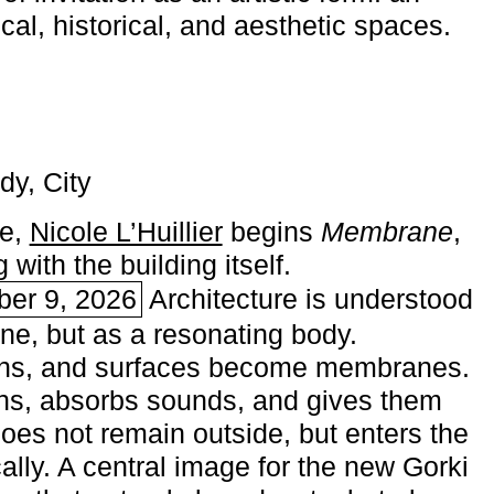
ical, historical, and aesthetic spaces.
dy, City
me,
Nicole L’Huillier
begins ­
Membrane
,
with the building itself.
ber 9, 2026
Architecture is understood
one, but as a resonating body.
ins, and surfaces become membranes.
ns, absorbs sounds, and gives them
does not remain outside, but enters the
ally. A central image for the new Gorki