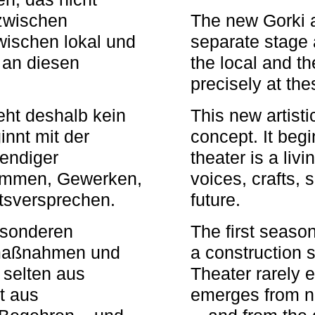
zwischen
The new Gorki 
wischen lokal und
separate stage 
u an diesen
the local and th
precisely at th
eht deshalb kein
This new artisti
nnt mit der
concept. It begi
bendiger
theater is a li
timmen, Gewerken,
voices, crafts,
tsversprechen.
future.
besonderen
The first seaso
rmaßnahmen und
a construction s
 selten aus
Theater rarely 
t aus
emerges from ne