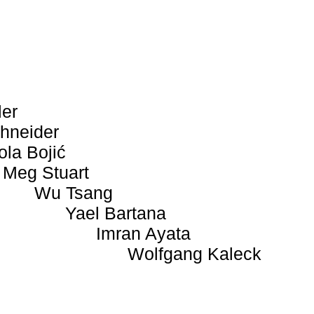
ler
hneider
ola Bojić
Meg Stuart
Wu Tsang
Yael Bartana
Imran Ayata
Wolfgang Kaleck