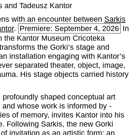
s and Tadeusz Kantor
ns with an encounter between
Sarkis
ntor
.
Premiere: September 4, 2026
In
h the ­Kantor Museum Cricoteka
transforms the Gorki’s stage and
an installation engaging with Kantor’s
ever separated theater, object, image,
uma. His stage objects carried history
 profoundly shaped conceptual art
 and whose work is informed by ­
ies of memory, invites Kantor into his
e. Following Sarkis, the new Gorki
of invitation as an artistic form: an