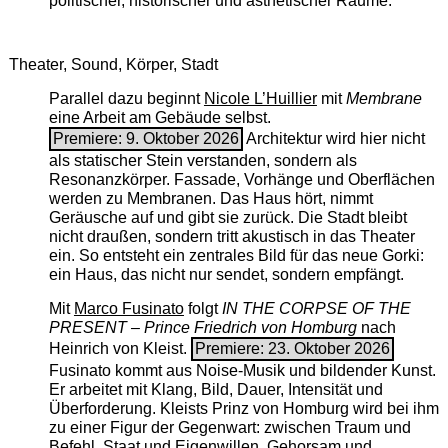
politischer, historischer und ästhetischer Räume.
Theater, Sound, Körper, Stadt
Parallel dazu beginnt
Nicole L’Huillier
mit ­
Membrane
eine Arbeit am Gebäude selbst.
Premiere: 9. Oktober 2026
Architektur wird hier nicht
als statischer Stein verstanden, sondern als
Resonanzkörper. Fassade, Vorhänge und Oberflächen
werden zu Membranen. Das Haus hört, nimmt
Geräusche auf und gibt sie zurück. Die Stadt bleibt
nicht draußen, sondern tritt akustisch in das Theater
ein. So entsteht ein zentrales Bild für das neue Gorki:
ein Haus, das nicht nur sendet, sondern empfängt.
Mit
Marco Fusinato
folgt
IN THE CORPSE OF THE
PRESENT – Prince Friedrich von Homburg
nach
Heinrich von Kleist.
Premiere: 23. Oktober 2026
Fusinato kommt aus Noise-Musik und bildender Kunst.
Er arbeitet mit Klang, Bild, Dauer, Intensität und
Überforderung. Kleists Prinz von Homburg wird bei ihm
zu einer Figur der Gegenwart: zwischen Traum und
Befehl, Staat und Eigenwillen, Gehorsam und