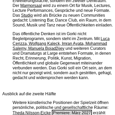
Erweiterungsfläche, sondern ein zweiter Denkraum.
Der
Marmorsaal
wird zu einem Ort für Musik, Lectures,
Lecture Performances, Gespräche und neue Formate.
Das
Studio
wird als Brücke zu neuen Communities
gedacht: Listening Bar, Dance Club, ein Raum, in dem
Sound, Musik und Tanz neue Öffentlichkeiten einladen.
Das öffentliche Denken ist im Gorki nicht
Begleitprogramm, sondern steht im Zentrum. Mit
Luca
Cerizza, Wolfgang Kaleck, Imran Ayata, Mohammad
Salemy, Manuela Bojadžijev
und weiteren Curators
und Dramaturgs at Large entstehen Formate, in denen
Recht, Erinnerung, Politik, Kunst, Migration,
Öffentlichkeit und globale Gegenwart miteinander
verbunden werden. Das Gorki soll ein Ort sein, an dem
nicht nur gezeigt wird, sondern auch gestritten, gefragt,
gedacht und widersprochen werden kann.
Ausblick auf die zweite Hälfte
Weitere künstlerische Positionen der Spielzeit öffnen
persönliche, politische und gesellschaftliche Räume:
Theda Nilsson-Eicke
Premiere: März 2027
erzählt