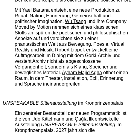
Mit
Yael Bartana
entsteht eine neue Produktion zu
Ritual, Nation, Erinnerung, Gemeinschaft und
politischer Imagination.
Wu Tsang
und ihre Company
Moved by Motion nehmen sich eines klassischen
Stoffs an, spüren die poetischen und philosophischen
Aspekte auf und verdichten sie zu einer
phantastischen Welt aus Bewegung, Poesie, Virtual
Reality und Musik.
Robert Lippok
entwickelt eine
Auftragsarbeit im Dialog mit dem Gorki-Archiv und
versteht Archiv nicht als abgeschlossene
Vergangenheit, sondern als Klang, Speicher und
bewegliches Material.
Ayham Majid Agha
öffnet einen
Raum, in dem Theater, Installation, Exil, Erinnerung
und Sprache ineinandergreifen.
UNSPEAKABLE Sittenausstellung
im
Kronprinzenpalais
Ein zentraler Bestandteil der neuen Programmatik ist
die von
Udo Kittelmann
und Çağla Ilk entwickelte
Ausstellung
UNSPEAKABLE Sittenausstellung
im
Kronprinzenpalais. 2027 jährt sich die