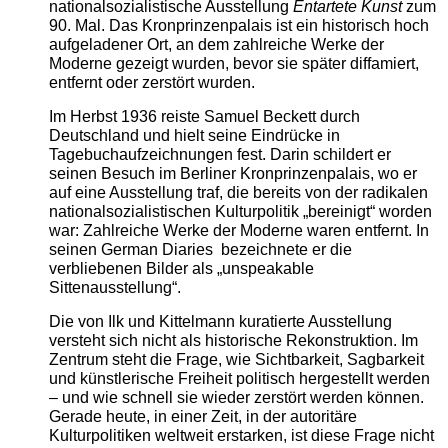
nationalsozialistische Ausstellung
Entartete Kunst
zum
90. Mal. Das Kronprinzenpalais ist ein historisch hoch
aufgeladener Ort, an dem zahlreiche Werke der
Moderne gezeigt wurden, bevor sie später diffamiert,
entfernt oder zerstört wurden.
Im Herbst 1936 reiste Samuel Beckett durch
Deutschland und hielt seine Eindrücke in
Tagebuchaufzeichnungen fest. Darin schildert er
seinen Besuch im Berliner Kronprinzenpalais, wo er
auf eine Ausstellung traf, die bereits von der radikalen
nationalsozialistischen Kulturpolitik „bereinigt“ worden
war: Zahlreiche Werke der Moderne waren entfernt. In
seinen German Diaries bezeichnete er die
verbliebenen Bilder als „unspeakable
Sittenausstellung“.
Die von Ilk und Kittelmann kuratierte Ausstellung
versteht sich nicht als historische Rekonstruktion. Im
Zentrum steht die Frage, wie Sichtbarkeit, Sagbarkeit
und künstlerische Freiheit politisch hergestellt werden
– und wie schnell sie wieder zerstört werden können.
Gerade heute, in einer Zeit, in der autoritäre
Kulturpolitiken weltweit erstarken, ist diese Frage nicht