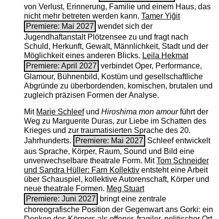
von Verlust, Erinnerung, Familie und einem Haus, das
nicht mehr betreten werden kann.
Tamer Yiğit
Premiere: Mai 2027
wendet sich der
Jugendhaftanstalt Plötzensee zu und fragt nach
Schuld, Herkunft, Gewalt, Männlichkeit, Stadt und der
Möglichkeit eines anderen Blicks.
Leila Hekmat
Premiere: April 2027
verbindet Oper, Performance,
Glamour, Bühnenbild, Kostüm und gesellschaftliche
Abgründe zu überbordenden, komischen, brutalen und
zugleich präzisen Formen der Analyse.
Mit
Marie Schleef
und
Hiroshima mon amour
führt der
Weg zu Marguerite Duras, zur Liebe im Schatten des
Krieges und zur traumatisierten Sprache des 20.
Jahrhunderts.
Premiere: Mai 2027
Schleef entwickelt
aus Sprache, Körper, Raum, Sound und Bild eine
unverwechselbare theatrale Form. Mit
Tom Schneider
und Sandra Hüller: Farn Kollektiv
entsteht eine Arbeit
über Schauspiel, kollektive Autorenschaft, Körper und
neue theatrale Formen.
Meg Stuart
Premiere: Juni 2027
bringt eine zentrale
choreografische Position der Gegenwart ans Gorki: ein
Denken des Körpers als offener, fragiler, politischer Ort.