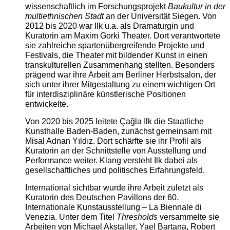
wissenschaftlich im Forschungsprojekt
Baukultur in der
multiethnischen Stadt
an der Universität Siegen. Von
2012 bis 2020 war Ilk u.a. als Dramaturgin und
Kuratorin am Maxim Gorki Theater. Dort verantwortete
sie zahlreiche spartenübergreifende Projekte und
Festivals, die Theater mit bildender Kunst in einen
transkulturellen Zusammenhang stellten. Besonders
prägend war ihre Arbeit am Berliner Herbstsalon, der
sich unter ihrer Mitgestaltung zu einem wichtigen Ort
für interdisziplinäre künstlerische Positionen
entwickelte.
Von 2020 bis 2025 leitete Çağla Ilk die Staatliche
Kunsthalle Baden-Baden, zunächst gemeinsam mit
Misal Adnan Yıldız. Dort schärfte sie ihr Profil als
Kuratorin an der Schnittstelle von Ausstellung und
Performance weiter. Klang versteht Ilk dabei als
gesellschaftliches und politisches Erfahrungsfeld.
International sichtbar wurde ihre Arbeit zuletzt als
Kuratorin des Deutschen Pavillons der 60.
Internationale Kunstausstellung – La Biennale di
Venezia. Unter dem Titel
Thresholds
versammelte sie
Arbeiten von Michael Akstaller, Yael Bartana, Robert