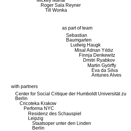
Mickey Mahar
Roger Sala Reyner
Till Wonka
as part of team
Sebastian
Baumgarten
Ludwig Haugk
Misal Adnan Yıldız
Finnja Denkewitz
Dmitri Ryabkov
Martin Györffy
Eva da Silva
Antunes Alves
with partners
Center for Social Critique der Humboldt Universität zu
Berlin
Cricoteka Krakow
Performa NYC
Residenz des Schauspiel
Leipzig
Staatsoper unter den Linden
Berlin