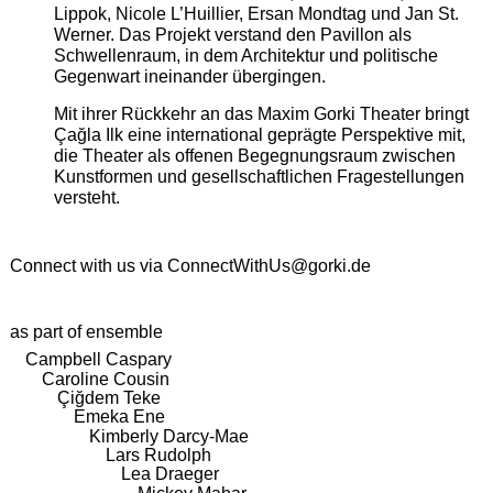
Lippok, Nicole L’Huillier, Ersan Mondtag und Jan St.
Werner. Das Projekt verstand den Pavillon als
Schwellenraum, in dem Architektur und politische
Gegenwart ineinander übergingen.
Mit ihrer Rückkehr an das Maxim Gorki Theater bringt
Çağla Ilk eine international geprägte Perspektive mit,
die Theater als offenen Begegnungsraum zwischen
Kunstformen und gesellschaftlichen Fragestellungen
versteht.
Connect with us via
ConnectWithUs@gorki.de
as part of ensemble
Campbell Caspary
Caroline Cousin
Çiğdem Teke
Emeka Ene
Kimberly Darcy-Mae
Lars Rudolph
Lea Draeger