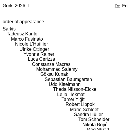
Gorki 2026 ff.
De
En
order of appearance
Sarkis
Tadeusz Kantor
Marco Fusinato
Nicole L’Huillier
Ulrike Ottinger
Yvonne Rainer
Luca Cerizza
Constanza Macras
Mohammad Salemy
Göksu Kunak
Sebastian Baumgarten
Udo Kittelmann
Theda Nilsson-Eicke
Leila Hekmat
Tamer Yiğit
Robert Lippok
Marie Schleef
Sandra Hüller
Tom Schneider
Nikola Bojić
Meg Stuart