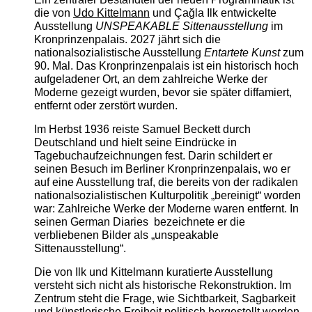
die von
Udo Kittelmann
und Çağla Ilk entwickelte
Ausstellung
UNSPEAKABLE Sittenausstellung
im
Kronprinzenpalais. 2027 jährt sich die
nationalsozialistische Ausstellung
Entartete Kunst
zum
90. Mal. Das Kronprinzenpalais ist ein historisch hoch
aufgeladener Ort, an dem zahlreiche Werke der
Moderne gezeigt wurden, bevor sie später diffamiert,
entfernt oder zerstört wurden.
Im Herbst 1936 reiste Samuel Beckett durch
Deutschland und hielt seine Eindrücke in
Tagebuchaufzeichnungen fest. Darin schildert er
seinen Besuch im Berliner Kronprinzenpalais, wo er
auf eine Ausstellung traf, die bereits von der radikalen
nationalsozialistischen Kulturpolitik „bereinigt“ worden
war: Zahlreiche Werke der Moderne waren entfernt. In
seinen German Diaries bezeichnete er die
verbliebenen Bilder als „unspeakable
Sittenausstellung“.
Die von Ilk und Kittelmann kuratierte Ausstellung
versteht sich nicht als historische Rekonstruktion. Im
Zentrum steht die Frage, wie Sichtbarkeit, Sagbarkeit
und künstlerische Freiheit politisch hergestellt werden