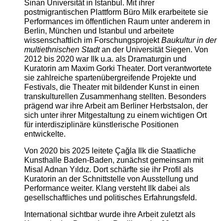
Sinan Universität in Istanbul. Mit ihrer
postmigrantischen Plattform Büro Milk erarbeitete sie
Performances im öffentlichen Raum unter anderem in
Berlin, München und Istanbul und arbeitete
wissenschaftlich im Forschungsprojekt
Baukultur in der
multiethnischen Stadt
an der Universität Siegen. Von
2012 bis 2020 war Ilk u.a. als Dramaturgin und
Kuratorin am Maxim Gorki Theater. Dort verantwortete
sie zahlreiche spartenübergreifende Projekte und
Festivals, die Theater mit bildender Kunst in einen
transkulturellen Zusammenhang stellten. Besonders
prägend war ihre Arbeit am Berliner Herbstsalon, der
sich unter ihrer Mitgestaltung zu einem wichtigen Ort
für interdisziplinäre künstlerische Positionen
entwickelte.
Von 2020 bis 2025 leitete Çağla Ilk die Staatliche
Kunsthalle Baden-Baden, zunächst gemeinsam mit
Misal Adnan Yıldız. Dort schärfte sie ihr Profil als
Kuratorin an der Schnittstelle von Ausstellung und
Performance weiter. Klang versteht Ilk dabei als
gesellschaftliches und politisches Erfahrungsfeld.
International sichtbar wurde ihre Arbeit zuletzt als