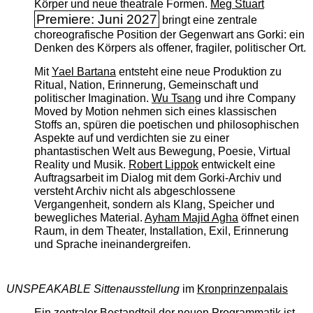
Körper und neue theatrale Formen.
Meg Stuart
Premiere: Juni 2027
bringt eine zentrale
choreografische Position der Gegenwart ans Gorki: ein
Denken des Körpers als offener, fragiler, politischer Ort.
Mit
Yael Bartana
entsteht eine neue Produktion zu
Ritual, Nation, Erinnerung, Gemeinschaft und
politischer Imagination.
Wu Tsang
und ihre Company
Moved by Motion nehmen sich eines klassischen
Stoffs an, spüren die poetischen und philosophischen
Aspekte auf und verdichten sie zu einer
phantastischen Welt aus Bewegung, Poesie, Virtual
Reality und Musik.
Robert Lippok
entwickelt eine
Auftragsarbeit im Dialog mit dem Gorki-Archiv und
versteht Archiv nicht als abgeschlossene
Vergangenheit, sondern als Klang, Speicher und
bewegliches Material.
Ayham Majid Agha
öffnet einen
Raum, in dem Theater, Installation, Exil, Erinnerung
und Sprache ineinandergreifen.
UNSPEAKABLE Sittenausstellung
im
Kronprinzenpalais
Ein zentraler Bestandteil der neuen Programmatik ist