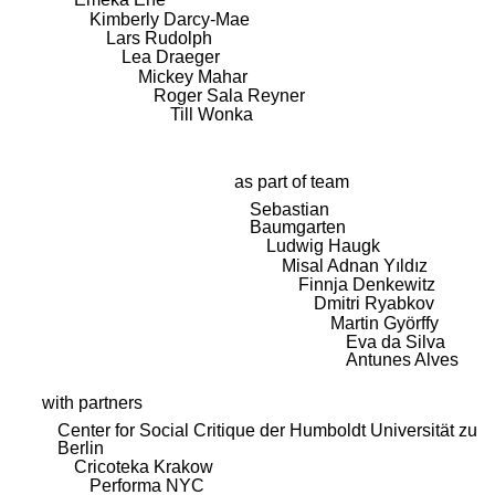
Kimberly Darcy-Mae
Lars Rudolph
Lea Draeger
Mickey Mahar
Roger Sala Reyner
Till Wonka
as part of team
Sebastian
Baumgarten
Ludwig Haugk
Misal Adnan Yıldız
Finnja Denkewitz
Dmitri Ryabkov
Martin Györffy
Eva da Silva
Antunes Alves
with partners
Center for Social Critique der Humboldt Universität zu
Berlin
Cricoteka Krakow
Performa NYC