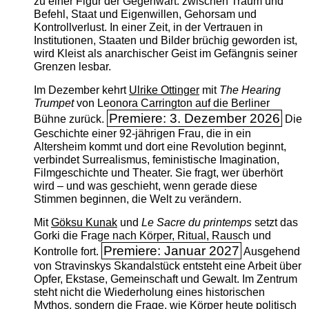
zu einer Figur der Gegenwart: zwischen Traum und
Befehl, Staat und Eigenwillen, Gehorsam und
Kontrollverlust. In einer Zeit, in der Vertrauen in
Institutionen, Staaten und Bilder brüchig geworden ist,
wird Kleist als anarchischer Geist im Gefängnis seiner
Grenzen lesbar.
Im Dezember kehrt
Ulrike Ottinger
mit
The ­Hearing
Trumpet
von Leonora Carrington auf die Berliner
Premiere: 3. Dezember 2026
Bühne zurück.
Die
Geschichte einer 92-jährigen Frau, die in ein
Altersheim kommt und dort eine Revolution beginnt,
verbindet Surrealismus, feministische Imagination,
Filmgeschichte und Theater. Sie fragt, wer überhört
wird – und was geschieht, wenn gerade diese
Stimmen beginnen, die Welt zu verändern.
Mit
Göksu Kunak
und
Le Sacre du printemps
setzt das
Gorki die Frage nach Körper, Ritual, Rausch und
Premiere: Januar 2027
Kontrolle fort.
Ausgehend
von Stravinskys Skandalstück entsteht eine Arbeit über
Opfer, Ekstase, Gemeinschaft und Gewalt. Im Zentrum
steht nicht die Wiederholung eines historischen
Mythos, sondern die Frage, wie Körper heute politisch