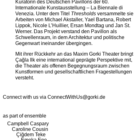
Kuratorin des Deutschen Pavillons der 60.
Internationale Kunstausstellung – La Biennale di
Venezia. Unter dem Titel
Thresholds
versammelte sie
Arbeiten von Michael Akstaller, Yael Bartana, Robert
Lippok, Nicole L’Huillier, Ersan Mondtag und Jan St.
Werner. Das Projekt verstand den Pavillon als
Schwellenraum, in dem Architektur und politische
Gegenwart ineinander übergingen.
Mit ihrer Rückkehr an das Maxim Gorki Theater bringt
Çağla Ilk eine international geprägte Perspektive mit,
die Theater als offenen Begegnungsraum zwischen
Kunstformen und gesellschaftlichen Fragestellungen
versteht.
Connect with us via
ConnectWithUs@gorki.de
as part of ensemble
Campbell Caspary
Caroline Cousin
Çiğdem Teke
Emeka Ene