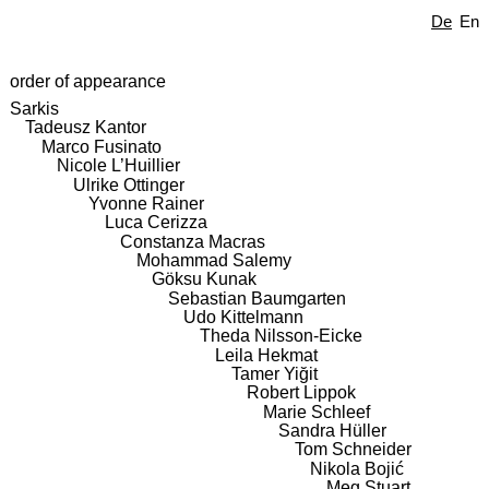
De
En
order of appearance
Sarkis
Tadeusz Kantor
Marco Fusinato
Nicole L’Huillier
Ulrike Ottinger
Yvonne Rainer
Luca Cerizza
Constanza Macras
Mohammad Salemy
Göksu Kunak
Sebastian Baumgarten
Udo Kittelmann
Theda Nilsson-Eicke
Leila Hekmat
Tamer Yiğit
Robert Lippok
Marie Schleef
Sandra Hüller
Tom Schneider
Nikola Bojić
Meg Stuart