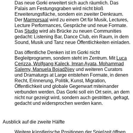
Das neue Gorki erweitert sich auch räumlich. Das
Palais am Festungsgraben wird nicht bloß
Erweiterungsfläche, sondern ein zweiter Denkraum.
Der
Marmorsaal
wird zu einem Ort für Musik, Lectures,
Lecture Performances, Gespräche und neue Formate.
Das
Studio
wird als Brücke zu neuen Communities
gedacht: Listening Bar, Dance Club, ein Raum, in dem
Sound, Musik und Tanz neue Öffentlichkeiten einladen.
Das öffentliche Denken ist im Gorki nicht
Begleitprogramm, sondern steht im Zentrum. Mit
Luca
Cerizza, Wolfgang Kaleck, Imran Ayata, Mohammad
Salemy, Manuela Bojadžijev
und weiteren Curators
und Dramaturgs at Large entstehen Formate, in denen
Recht, Erinnerung, Politik, Kunst, Migration,
Öffentlichkeit und globale Gegenwart miteinander
verbunden werden. Das Gorki soll ein Ort sein, an dem
nicht nur gezeigt wird, sondern auch gestritten, gefragt,
gedacht und widersprochen werden kann.
Ausblick auf die zweite Hälfte
Weitere künstlerische Positionen der Spielzeit öffnen