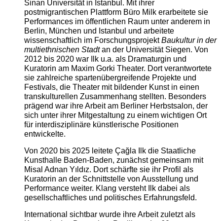
Sinan Universität in Istanbul. Mit ihrer
postmigrantischen Plattform Büro Milk erarbeitete sie
Performances im öffentlichen Raum unter anderem in
Berlin, München und Istanbul und arbeitete
wissenschaftlich im Forschungsprojekt
Baukultur in der
multiethnischen Stadt
an der Universität Siegen. Von
2012 bis 2020 war Ilk u.a. als Dramaturgin und
Kuratorin am Maxim Gorki Theater. Dort verantwortete
sie zahlreiche spartenübergreifende Projekte und
Festivals, die Theater mit bildender Kunst in einen
transkulturellen Zusammenhang stellten. Besonders
prägend war ihre Arbeit am Berliner Herbstsalon, der
sich unter ihrer Mitgestaltung zu einem wichtigen Ort
für interdisziplinäre künstlerische Positionen
entwickelte.
Von 2020 bis 2025 leitete Çağla Ilk die Staatliche
Kunsthalle Baden-Baden, zunächst gemeinsam mit
Misal Adnan Yıldız. Dort schärfte sie ihr Profil als
Kuratorin an der Schnittstelle von Ausstellung und
Performance weiter. Klang versteht Ilk dabei als
gesellschaftliches und politisches Erfahrungsfeld.
International sichtbar wurde ihre Arbeit zuletzt als