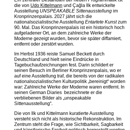
die von
Udo Kittelmann
und Çağla Ilk entwickelte
Ausstellung
UNSPEAKABLE Sittenausstellung
im
Kronprinzenpalais. 2027 jährt sich die
nationalsozialistische Ausstellung
Entartete Kunst
zum
90. Mal. Das Kronprinzenpalais ist ein historisch hoch
aufgeladener Ort, an dem zahlreiche Werke der
Moderne gezeigt wurden, bevor sie später diffamiert,
entfernt oder zerstört wurden.
Im Herbst 1936 reiste Samuel Beckett durch
Deutschland und hielt seine Eindrücke in
Tagebuchaufzeichnungen fest. Darin schildert er
seinen Besuch im Berliner Kronprinzenpalais, wo er
auf eine Ausstellung traf, die bereits von der radikalen
nationalsozialistischen Kulturpolitik „bereinigt“ worden
war: Zahlreiche Werke der Moderne waren entfernt. In
seinen German Diaries bezeichnete er die
verbliebenen Bilder als „unspeakable
Sittenausstellung“.
Die von Ilk und Kittelmann kuratierte Ausstellung
versteht sich nicht als historische Rekonstruktion. Im
Zentrum steht die Frage, wie Sichtbarkeit, Sagbarkeit
und künstlerische Freiheit politisch hergestellt werden