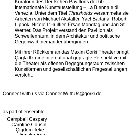
Kuratorin des Deutschen Pavillons der 60.
Internationale Kunstausstellung – La Biennale di
Venezia. Unter dem Titel
Thresholds
versammelte sie
Arbeiten von Michael Akstaller, Yael Bartana, Robert
Lippok, Nicole L’Huillier, Ersan Mondtag und Jan St.
Werner. Das Projekt verstand den Pavillon als
Schwellenraum, in dem Architektur und politische
Gegenwart ineinander übergingen.
Mit ihrer Rückkehr an das Maxim Gorki Theater bringt
Çağla Ilk eine international geprägte Perspektive mit,
die Theater als offenen Begegnungsraum zwischen
Kunstformen und gesellschaftlichen Fragestellungen
versteht.
Connect with us via
ConnectWithUs@gorki.de
as part of ensemble
Campbell Caspary
Caroline Cousin
Çiğdem Teke
Emeka Ene