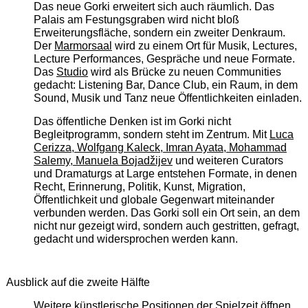
Das neue Gorki erweitert sich auch räumlich. Das
Palais am Festungsgraben wird nicht bloß
Erweiterungsfläche, sondern ein zweiter Denkraum.
Der
Marmorsaal
wird zu einem Ort für Musik, Lectures,
Lecture Performances, Gespräche und neue Formate.
Das
Studio
wird als Brücke zu neuen Communities
gedacht: Listening Bar, Dance Club, ein Raum, in dem
Sound, Musik und Tanz neue Öffentlichkeiten einladen.
Das öffentliche Denken ist im Gorki nicht
Begleitprogramm, sondern steht im Zentrum. Mit
Luca
Cerizza, Wolfgang Kaleck, Imran Ayata, Mohammad
Salemy, Manuela Bojadžijev
und weiteren Curators
und Dramaturgs at Large entstehen Formate, in denen
Recht, Erinnerung, Politik, Kunst, Migration,
Öffentlichkeit und globale Gegenwart miteinander
verbunden werden. Das Gorki soll ein Ort sein, an dem
nicht nur gezeigt wird, sondern auch gestritten, gefragt,
gedacht und widersprochen werden kann.
Ausblick auf die zweite Hälfte
Weitere künstlerische Positionen der Spielzeit öffnen