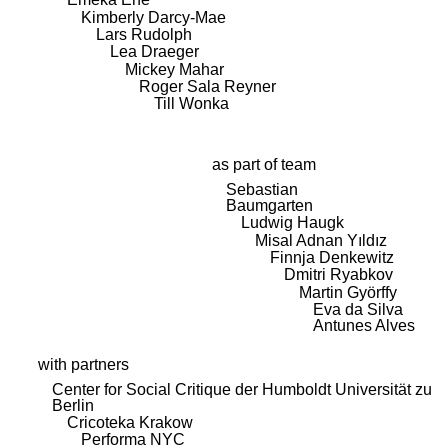
Kimberly Darcy-Mae
Lars Rudolph
Lea Draeger
Mickey Mahar
Roger Sala Reyner
Till Wonka
as part of team
Sebastian
Baumgarten
Ludwig Haugk
Misal Adnan Yıldız
Finnja Denkewitz
Dmitri Ryabkov
Martin Györffy
Eva da Silva
Antunes Alves
with partners
Center for Social Critique der Humboldt Universität zu
Berlin
Cricoteka Krakow
Performa NYC