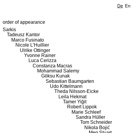
De
En
order of appearance
Sarkis
Tadeusz Kantor
Marco Fusinato
Nicole L’Huillier
Ulrike Ottinger
Yvonne Rainer
Luca Cerizza
Constanza Macras
Mohammad Salemy
Göksu Kunak
Sebastian Baumgarten
Udo Kittelmann
Theda Nilsson-Eicke
Leila Hekmat
Tamer Yiğit
Robert Lippok
Marie Schleef
Sandra Hüller
Tom Schneider
Nikola Bojić
Meg Stuart