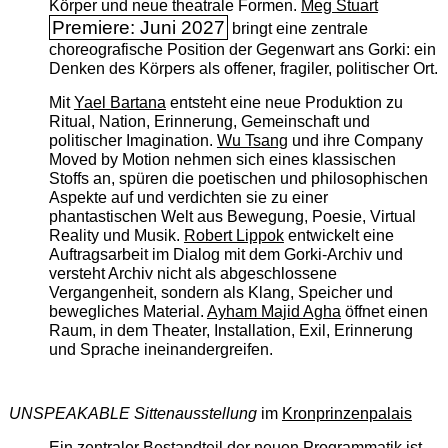
Körper und neue theatrale Formen.
Meg Stuart
Premiere: Juni 2027
bringt eine zentrale
choreografische Position der Gegenwart ans Gorki: ein
Denken des Körpers als offener, fragiler, politischer Ort.
Mit
Yael Bartana
entsteht eine neue Produktion zu
Ritual, Nation, Erinnerung, Gemeinschaft und
politischer Imagination.
Wu Tsang
und ihre Company
Moved by Motion nehmen sich eines klassischen
Stoffs an, spüren die poetischen und philosophischen
Aspekte auf und verdichten sie zu einer
phantastischen Welt aus Bewegung, Poesie, Virtual
Reality und Musik.
Robert Lippok
entwickelt eine
Auftragsarbeit im Dialog mit dem Gorki-Archiv und
versteht Archiv nicht als abgeschlossene
Vergangenheit, sondern als Klang, Speicher und
bewegliches Material.
Ayham Majid Agha
öffnet einen
Raum, in dem Theater, Installation, Exil, Erinnerung
und Sprache ineinandergreifen.
UNSPEAKABLE Sittenausstellung
im
Kronprinzenpalais
Ein zentraler Bestandteil der neuen Programmatik ist