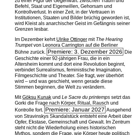
zu einer Figur der Gegenwart: zwischen Traum und
Befehl, Staat und Eigenwillen, Gehorsam und
Kontrollverlust. In einer Zeit, in der Vertrauen in
Institutionen, Staaten und Bilder brüchig geworden ist,
wird Kleist als anarchischer Geist im Gefängnis seiner
Grenzen lesbar.
Im Dezember kehrt
Ulrike Ottinger
mit
The ­Hearing
Trumpet
von Leonora Carrington auf die Berliner
Premiere: 3. Dezember 2026
Bühne zurück.
Die
Geschichte einer 92-jährigen Frau, die in ein
Altersheim kommt und dort eine Revolution beginnt,
verbindet Surrealismus, feministische Imagination,
Filmgeschichte und Theater. Sie fragt, wer überhört
wird – und was geschieht, wenn gerade diese
Stimmen beginnen, die Welt zu verändern.
Mit
Göksu Kunak
und
Le Sacre du printemps
setzt das
Gorki die Frage nach Körper, Ritual, Rausch und
Premiere: Januar 2027
Kontrolle fort.
Ausgehend
von Stravinskys Skandalstück entsteht eine Arbeit über
Opfer, Ekstase, Gemeinschaft und Gewalt. Im Zentrum
steht nicht die Wiederholung eines historischen
Mythos, sondern die Frage, wie Körper heute politisch