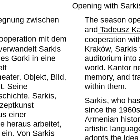
r
Opening with Sarki
egegnung zwischen
The season ope
and
Tadeusz Ka
ooperation mit dem
cooperation wit
erwandelt Sarkis
Kraków, Sarkis 
s Gorki in eine
auditorium into 
elt
world. Kantor n
ater, Objekt, Bild,
memory, and tra
t. Seine
within them.
chichte. Sarkis,
Sarkis, who has
nzeptkunst
since the 1960s
us einer
Armenian histor
e heraus arbeitet,
artistic languag
 ein. Von Sarkis
adopts the idea 