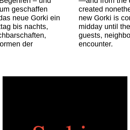
 Begehren – und
—and from the q
aum geschaffen
created nonethel
das neue Gorki ein
new Gorki is c
tag bis nachts,
midday until the
achbarschaften,
guests, neighbo
Formen der
encounter.