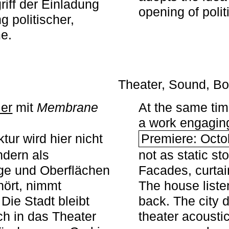
iff der Einladung
opening of polit
g politischer,
me.
Theater, Sound, Bo
ier
mit ­
Membrane
At the same ti
a work engaging 
tur wird hier nicht
Premiere: Octo
ndern als
not as static st
ge und Oberflächen
Facades, curta
ört, nimmt
The house liste
Die Stadt bleibt
back. The city 
sch in das Theater
theater acoustic