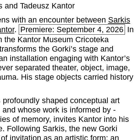
s and Tadeusz Kantor
ns with an encounter between
Sarkis
ntor
.
Premiere: September 4, 2026
In
h the ­Kantor Museum Cricoteka
transforms the Gorki’s stage and
an installation engaging with Kantor’s
ever separated theater, object, image,
uma. His stage objects carried history
 profoundly shaped conceptual art
 and whose work is informed by ­
ies of memory, invites Kantor into his
e. Following Sarkis, the new Gorki
of invitation as an artistic form: an