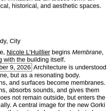
ical, historical, and aesthetic spaces.
dy, City
me,
Nicole L’Huillier
begins ­
Membrane
,
with the building itself.
ber 9, 2026
Architecture is understood
one, but as a resonating body.
ins, and surfaces become membranes.
ns, absorbs sounds, and gives them
does not remain outside, but enters the
ally. A central image for the new Gorki