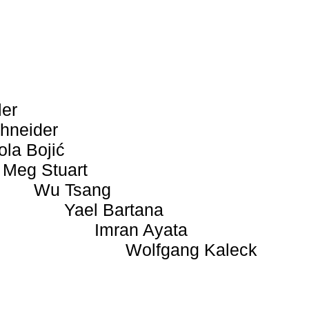
ler
hneider
ola Bojić
Meg Stuart
Wu Tsang
Yael Bartana
Imran Ayata
Wolfgang Kaleck