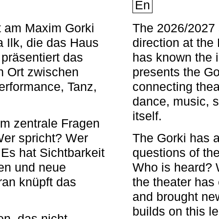
En
nt am Maxim Gorki
The 2026/2027 s
 Ilk, die das Haus
direction at th
 präsentiert das
has known the i
en Ort zwischen
presents the Go
Performance, Tanz,
connecting thea
dance, music, s
itself.
em zentrale Fragen
Wer spricht? Wer
The Gorki has a
s hat Sichtbarkeit
questions of th
en und neue
Who is heard? 
ran knüpft das
the theater has c
and brought new
builds on this l
n, das nicht