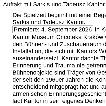
Auftakt mit Sarkis und Tadeusz Kanto
Die Spielzeit beginnt mit einer B
Sarkis
und
Tadeusz Kantor
.
Premiere: 4. September 2026
In K
Kantor Museum Cricoteka Kraków v
den Bühnen- und Zuschauerraum de
Installation, die sich mit Kantors W
auseinandersetzt. Kantor dachte The
Erinnerung und Trauma nie getrenn
Bühnenobjekte sind Träger von Ges
der seit den 1960er Jahren die Ko
entscheidend mitgeprägt hat und a
armenischen ­Erinnerungsgeschicht
lädt Kantor in sein eigenes Denken