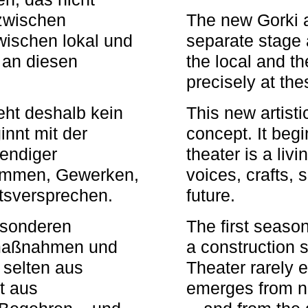
zwischen
The new Gorki 
wischen lokal und
separate stage 
u an diesen
the local and th
precisely at th
eht deshalb kein
This new artisti
nnt mit der
concept. It begi
bendiger
theater is a li
timmen, Gewerken,
voices, crafts,
tsversprechen.
future.
besonderen
The first seaso
rmaßnahmen und
a construction s
 selten aus
Theater rarely 
t aus
emerges from ne