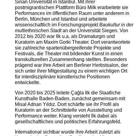
Sinan Universität in Istanbul. Mit ihrer
postmigrantischen Plattform Büro Milk erarbeitete sie
Performances im öffentlichen Raum unter anderem in
Berlin, München und Istanbul und arbeitete
wissenschaftlich im Forschungsprojekt
Baukultur in der
multiethnischen Stadt
an der Universität Siegen. Von
2012 bis 2020 war Ilk u.a. als Dramaturgin und
Kuratorin am Maxim Gorki Theater. Dort verantwortete
sie zahlreiche spartenübergreifende Projekte und
Festivals, die Theater mit bildender Kunst in einen
transkulturellen Zusammenhang stellten. Besonders
prägend war ihre Arbeit am Berliner Herbstsalon, der
sich unter ihrer Mitgestaltung zu einem wichtigen Ort
für interdisziplinäre künstlerische Positionen
entwickelte.
Von 2020 bis 2025 leitete Çağla Ilk die Staatliche
Kunsthalle Baden-Baden, zunächst gemeinsam mit
Misal Adnan Yıldız. Dort schärfte sie ihr Profil als
Kuratorin an der Schnittstelle von Ausstellung und
Performance weiter. Klang versteht Ilk dabei als
gesellschaftliches und politisches Erfahrungsfeld.
International sichtbar wurde ihre Arbeit zuletzt als