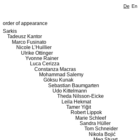
De
En
order of appearance
Sarkis
Tadeusz Kantor
Marco Fusinato
Nicole L’Huillier
Ulrike Ottinger
Yvonne Rainer
Luca Cerizza
Constanza Macras
Mohammad Salemy
Göksu Kunak
Sebastian Baumgarten
Udo Kittelmann
Theda Nilsson-Eicke
Leila Hekmat
Tamer Yiğit
Robert Lippok
Marie Schleef
Sandra Hüller
Tom Schneider
Nikola Bojić
Meg Stuart