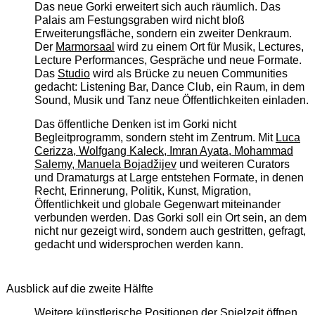
Das neue Gorki erweitert sich auch räumlich. Das
Palais am Festungsgraben wird nicht bloß
Erweiterungsfläche, sondern ein zweiter Denkraum.
Der
Marmorsaal
wird zu einem Ort für Musik, Lectures,
Lecture Performances, Gespräche und neue Formate.
Das
Studio
wird als Brücke zu neuen Communities
gedacht: Listening Bar, Dance Club, ein Raum, in dem
Sound, Musik und Tanz neue Öffentlichkeiten einladen.
Das öffentliche Denken ist im Gorki nicht
Begleitprogramm, sondern steht im Zentrum. Mit
Luca
Cerizza, Wolfgang Kaleck, Imran Ayata, Mohammad
Salemy, Manuela Bojadžijev
und weiteren Curators
und Dramaturgs at Large entstehen Formate, in denen
Recht, Erinnerung, Politik, Kunst, Migration,
Öffentlichkeit und globale Gegenwart miteinander
verbunden werden. Das Gorki soll ein Ort sein, an dem
nicht nur gezeigt wird, sondern auch gestritten, gefragt,
gedacht und widersprochen werden kann.
Ausblick auf die zweite Hälfte
Weitere künstlerische Positionen der Spielzeit öffnen