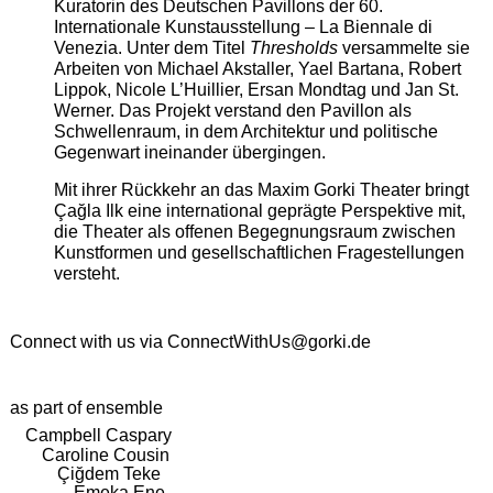
Kuratorin des Deutschen Pavillons der 60.
Internationale Kunstausstellung – La Biennale di
Venezia. Unter dem Titel
Thresholds
versammelte sie
Arbeiten von Michael Akstaller, Yael Bartana, Robert
Lippok, Nicole L’Huillier, Ersan Mondtag und Jan St.
Werner. Das Projekt verstand den Pavillon als
Schwellenraum, in dem Architektur und politische
Gegenwart ineinander übergingen.
Mit ihrer Rückkehr an das Maxim Gorki Theater bringt
Çağla Ilk eine international geprägte Perspektive mit,
die Theater als offenen Begegnungsraum zwischen
Kunstformen und gesellschaftlichen Fragestellungen
versteht.
Connect with us via
ConnectWithUs@gorki.de
as part of ensemble
Campbell Caspary
Caroline Cousin
Çiğdem Teke
Emeka Ene