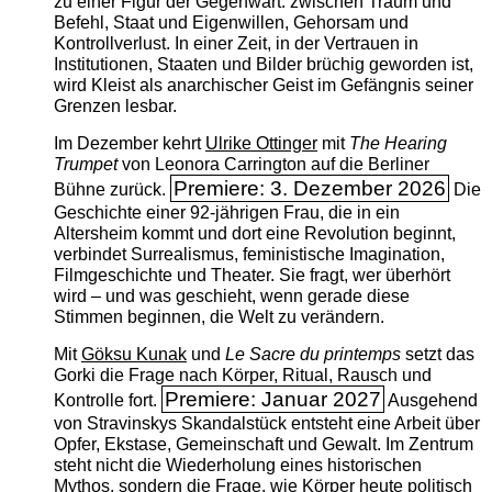
zu einer Figur der Gegenwart: zwischen Traum und
Befehl, Staat und Eigenwillen, Gehorsam und
Kontrollverlust. In einer Zeit, in der Vertrauen in
Institutionen, Staaten und Bilder brüchig geworden ist,
wird Kleist als anarchischer Geist im Gefängnis seiner
Grenzen lesbar.
Im Dezember kehrt
Ulrike Ottinger
mit
The ­Hearing
Trumpet
von Leonora Carrington auf die Berliner
Premiere: 3. Dezember 2026
Bühne zurück.
Die
Geschichte einer 92-jährigen Frau, die in ein
Altersheim kommt und dort eine Revolution beginnt,
verbindet Surrealismus, feministische Imagination,
Filmgeschichte und Theater. Sie fragt, wer überhört
wird – und was geschieht, wenn gerade diese
Stimmen beginnen, die Welt zu verändern.
Mit
Göksu Kunak
und
Le Sacre du printemps
setzt das
Gorki die Frage nach Körper, Ritual, Rausch und
Premiere: Januar 2027
Kontrolle fort.
Ausgehend
von Stravinskys Skandalstück entsteht eine Arbeit über
Opfer, Ekstase, Gemeinschaft und Gewalt. Im Zentrum
steht nicht die Wiederholung eines historischen
Mythos, sondern die Frage, wie Körper heute politisch