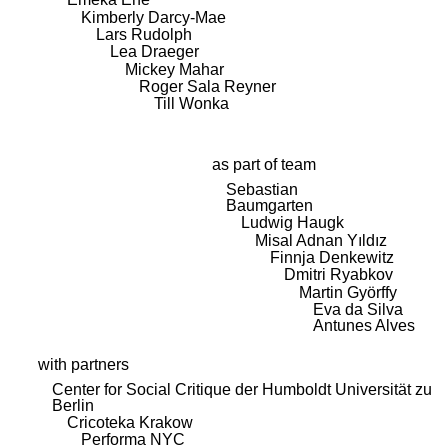
Kimberly Darcy-Mae
Lars Rudolph
Lea Draeger
Mickey Mahar
Roger Sala Reyner
Till Wonka
as part of team
Sebastian
Baumgarten
Ludwig Haugk
Misal Adnan Yıldız
Finnja Denkewitz
Dmitri Ryabkov
Martin Györffy
Eva da Silva
Antunes Alves
with partners
Center for Social Critique der Humboldt Universität zu
Berlin
Cricoteka Krakow
Performa NYC