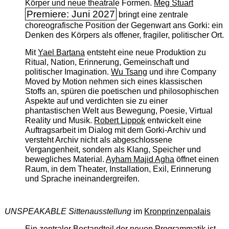
Körper und neue theatrale Formen.
Meg Stuart
Premiere: Juni 2027
bringt eine zentrale
choreografische Position der Gegenwart ans Gorki: ein
Denken des Körpers als offener, fragiler, politischer Ort.
Mit
Yael Bartana
entsteht eine neue Produktion zu
Ritual, Nation, Erinnerung, Gemeinschaft und
politischer Imagination.
Wu Tsang
und ihre Company
Moved by Motion nehmen sich eines klassischen
Stoffs an, spüren die poetischen und philosophischen
Aspekte auf und verdichten sie zu einer
phantastischen Welt aus Bewegung, Poesie, Virtual
Reality und Musik.
Robert Lippok
entwickelt eine
Auftragsarbeit im Dialog mit dem Gorki-Archiv und
versteht Archiv nicht als abgeschlossene
Vergangenheit, sondern als Klang, Speicher und
bewegliches Material.
Ayham Majid Agha
öffnet einen
Raum, in dem Theater, Installation, Exil, Erinnerung
und Sprache ineinandergreifen.
UNSPEAKABLE Sittenausstellung
im
Kronprinzenpalais
Ein zentraler Bestandteil der neuen Programmatik ist