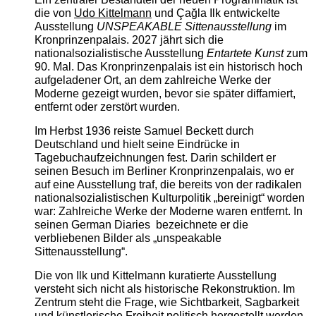
die von
Udo Kittelmann
und Çağla Ilk entwickelte
Ausstellung
UNSPEAKABLE Sittenausstellung
im
Kronprinzenpalais. 2027 jährt sich die
nationalsozialistische Ausstellung
Entartete Kunst
zum
90. Mal. Das Kronprinzenpalais ist ein historisch hoch
aufgeladener Ort, an dem zahlreiche Werke der
Moderne gezeigt wurden, bevor sie später diffamiert,
entfernt oder zerstört wurden.
Im Herbst 1936 reiste Samuel Beckett durch
Deutschland und hielt seine Eindrücke in
Tagebuchaufzeichnungen fest. Darin schildert er
seinen Besuch im Berliner Kronprinzenpalais, wo er
auf eine Ausstellung traf, die bereits von der radikalen
nationalsozialistischen Kulturpolitik „bereinigt“ worden
war: Zahlreiche Werke der Moderne waren entfernt. In
seinen German Diaries bezeichnete er die
verbliebenen Bilder als „unspeakable
Sittenausstellung“.
Die von Ilk und Kittelmann kuratierte Ausstellung
versteht sich nicht als historische Rekonstruktion. Im
Zentrum steht die Frage, wie Sichtbarkeit, Sagbarkeit
und künstlerische Freiheit politisch hergestellt werden