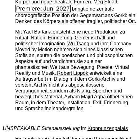
Körper und neue theatrale Formen.
Meg Stuart
Premiere: Juni 2027
bringt eine zentrale
choreografische Position der Gegenwart ans Gorki: ein
Denken des Körpers als offener, fragiler, politischer Ort.
Mit
Yael Bartana
entsteht eine neue Produktion zu
Ritual, Nation, Erinnerung, Gemeinschaft und
politischer Imagination.
Wu Tsang
und ihre Company
Moved by Motion nehmen sich eines klassischen
Stoffs an, spüren die poetischen und philosophischen
Aspekte auf und verdichten sie zu einer
phantastischen Welt aus Bewegung, Poesie, Virtual
Reality und Musik.
Robert Lippok
entwickelt eine
Auftragsarbeit im Dialog mit dem Gorki-Archiv und
versteht Archiv nicht als abgeschlossene
Vergangenheit, sondern als Klang, Speicher und
bewegliches Material.
Ayham Majid Agha
öffnet einen
Raum, in dem Theater, Installation, Exil, Erinnerung
und Sprache ineinandergreifen.
UNSPEAKABLE Sittenausstellung
im
Kronprinzenpalais
Ein zentraler Bestandteil der neuen Programmatik ist