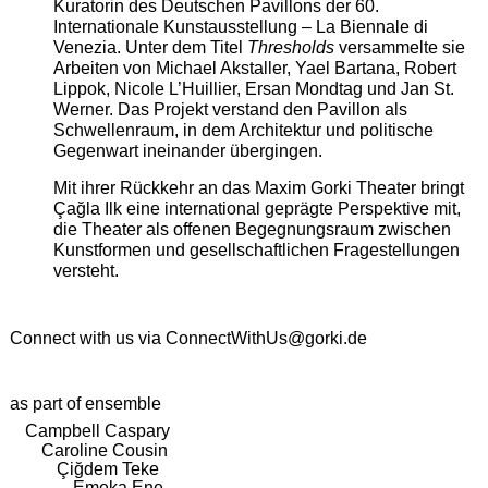
Kuratorin des Deutschen Pavillons der 60.
Internationale Kunstausstellung – La Biennale di
Venezia. Unter dem Titel
Thresholds
versammelte sie
Arbeiten von Michael Akstaller, Yael Bartana, Robert
Lippok, Nicole L’Huillier, Ersan Mondtag und Jan St.
Werner. Das Projekt verstand den Pavillon als
Schwellenraum, in dem Architektur und politische
Gegenwart ineinander übergingen.
Mit ihrer Rückkehr an das Maxim Gorki Theater bringt
Çağla Ilk eine international geprägte Perspektive mit,
die Theater als offenen Begegnungsraum zwischen
Kunstformen und gesellschaftlichen Fragestellungen
versteht.
Connect with us via
ConnectWithUs@gorki.de
as part of ensemble
Campbell Caspary
Caroline Cousin
Çiğdem Teke
Emeka Ene