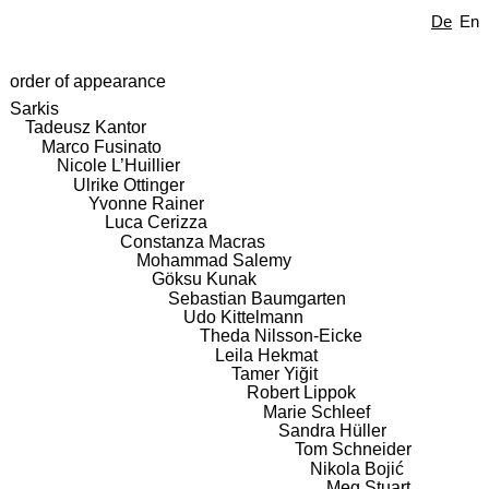
De
En
order of appearance
Sarkis
Tadeusz Kantor
Marco Fusinato
Nicole L’Huillier
Ulrike Ottinger
Yvonne Rainer
Luca Cerizza
Constanza Macras
Mohammad Salemy
Göksu Kunak
Sebastian Baumgarten
Udo Kittelmann
Theda Nilsson-Eicke
Leila Hekmat
Tamer Yiğit
Robert Lippok
Marie Schleef
Sandra Hüller
Tom Schneider
Nikola Bojić
Meg Stuart