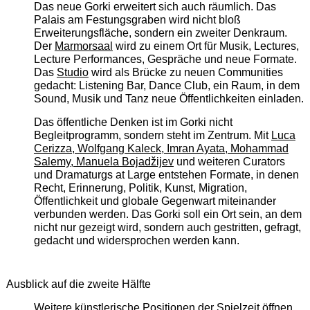
Das neue Gorki erweitert sich auch räumlich. Das
Palais am Festungsgraben wird nicht bloß
Erweiterungsfläche, sondern ein zweiter Denkraum.
Der
Marmorsaal
wird zu einem Ort für Musik, Lectures,
Lecture Performances, Gespräche und neue Formate.
Das
Studio
wird als Brücke zu neuen Communities
gedacht: Listening Bar, Dance Club, ein Raum, in dem
Sound, Musik und Tanz neue Öffentlichkeiten einladen.
Das öffentliche Denken ist im Gorki nicht
Begleitprogramm, sondern steht im Zentrum. Mit
Luca
Cerizza, Wolfgang Kaleck, Imran Ayata, Mohammad
Salemy, Manuela Bojadžijev
und weiteren Curators
und Dramaturgs at Large entstehen Formate, in denen
Recht, Erinnerung, Politik, Kunst, Migration,
Öffentlichkeit und globale Gegenwart miteinander
verbunden werden. Das Gorki soll ein Ort sein, an dem
nicht nur gezeigt wird, sondern auch gestritten, gefragt,
gedacht und widersprochen werden kann.
Ausblick auf die zweite Hälfte
Weitere künstlerische Positionen der Spielzeit öffnen