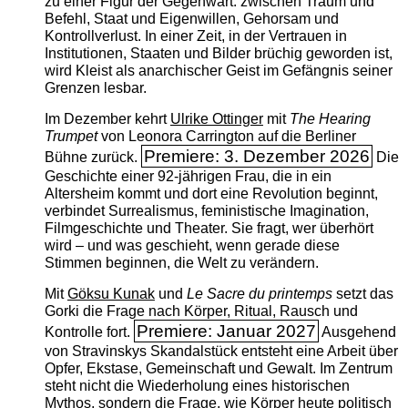
zu einer Figur der Gegenwart: zwischen Traum und
Befehl, Staat und Eigenwillen, Gehorsam und
Kontrollverlust. In einer Zeit, in der Vertrauen in
Institutionen, Staaten und Bilder brüchig geworden ist,
wird Kleist als anarchischer Geist im Gefängnis seiner
Grenzen lesbar.
Im Dezember kehrt
Ulrike Ottinger
mit
The ­Hearing
Trumpet
von Leonora Carrington auf die Berliner
Premiere: 3. Dezember 2026
Bühne zurück.
Die
Geschichte einer 92-jährigen Frau, die in ein
Altersheim kommt und dort eine Revolution beginnt,
verbindet Surrealismus, feministische Imagination,
Filmgeschichte und Theater. Sie fragt, wer überhört
wird – und was geschieht, wenn gerade diese
Stimmen beginnen, die Welt zu verändern.
Mit
Göksu Kunak
und
Le Sacre du printemps
setzt das
Gorki die Frage nach Körper, Ritual, Rausch und
Premiere: Januar 2027
Kontrolle fort.
Ausgehend
von Stravinskys Skandalstück entsteht eine Arbeit über
Opfer, Ekstase, Gemeinschaft und Gewalt. Im Zentrum
steht nicht die Wiederholung eines historischen
Mythos, sondern die Frage, wie Körper heute politisch