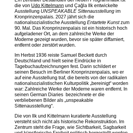
die von
Udo Kittelmann
und Çağla Ilk entwickelte
Ausstellung
UNSPEAKABLE Sittenausstellung
im
Kronprinzenpalais. 2027 jährt sich die
nationalsozialistische Ausstellung
Entartete Kunst
zum
90. Mal. Das Kronprinzenpalais ist ein historisch hoch
aufgeladener Ort, an dem zahlreiche Werke der
Moderne gezeigt wurden, bevor sie später diffamiert,
entfernt oder zerstört wurden.
Im Herbst 1936 reiste Samuel Beckett durch
Deutschland und hielt seine Eindrücke in
Tagebuchaufzeichnungen fest. Darin schildert er
seinen Besuch im Berliner Kronprinzenpalais, wo er
auf eine Ausstellung traf, die bereits von der radikalen
nationalsozialistischen Kulturpolitik „bereinigt“ worden
war: Zahlreiche Werke der Moderne waren entfernt. In
seinen German Diaries bezeichnete er die
verbliebenen Bilder als „unspeakable
Sittenausstellung“.
Die von Ilk und Kittelmann kuratierte Ausstellung
versteht sich nicht als historische Rekonstruktion. Im
Zentrum steht die Frage, wie Sichtbarkeit, Sagbarkeit
und künstlerische Freiheit politisch hergestellt werden