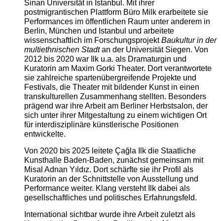
Sinan Universität in Istanbul. Mit ihrer
postmigrantischen Plattform Büro Milk erarbeitete sie
Performances im öffentlichen Raum unter anderem in
Berlin, München und Istanbul und arbeitete
wissenschaftlich im Forschungsprojekt
Baukultur in der
multiethnischen Stadt
an der Universität Siegen. Von
2012 bis 2020 war Ilk u.a. als Dramaturgin und
Kuratorin am Maxim Gorki Theater. Dort verantwortete
sie zahlreiche spartenübergreifende Projekte und
Festivals, die Theater mit bildender Kunst in einen
transkulturellen Zusammenhang stellten. Besonders
prägend war ihre Arbeit am Berliner Herbstsalon, der
sich unter ihrer Mitgestaltung zu einem wichtigen Ort
für interdisziplinäre künstlerische Positionen
entwickelte.
Von 2020 bis 2025 leitete Çağla Ilk die Staatliche
Kunsthalle Baden-Baden, zunächst gemeinsam mit
Misal Adnan Yıldız. Dort schärfte sie ihr Profil als
Kuratorin an der Schnittstelle von Ausstellung und
Performance weiter. Klang versteht Ilk dabei als
gesellschaftliches und politisches Erfahrungsfeld.
International sichtbar wurde ihre Arbeit zuletzt als