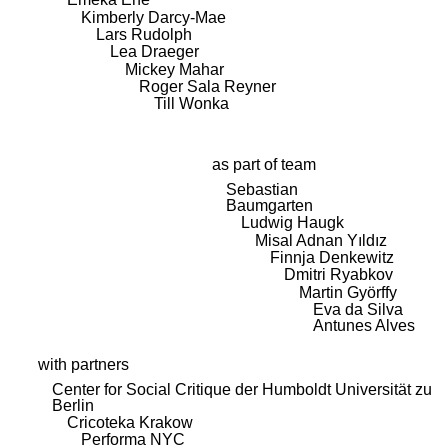
Kimberly Darcy-Mae
Lars Rudolph
Lea Draeger
Mickey Mahar
Roger Sala Reyner
Till Wonka
as part of team
Sebastian
Baumgarten
Ludwig Haugk
Misal Adnan Yıldız
Finnja Denkewitz
Dmitri Ryabkov
Martin Györffy
Eva da Silva
Antunes Alves
with partners
Center for Social Critique der Humboldt Universität zu
Berlin
Cricoteka Krakow
Performa NYC