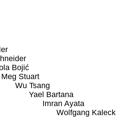
ler
hneider
ola Bojić
Meg Stuart
Wu Tsang
Yael Bartana
Imran Ayata
Wolfgang Kaleck