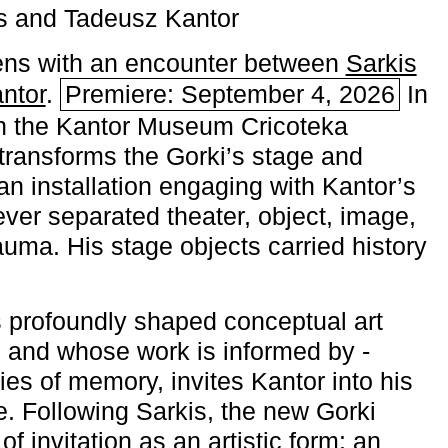
s and Tadeusz Kantor
ns with an encounter between
Sarkis
ntor
.
Premiere: September 4, 2026
In
h the ­Kantor Museum Cricoteka
transforms the Gorki’s stage and
an installation engaging with Kantor’s
ever separated theater, object, image,
uma. His stage objects carried history
 profoundly shaped conceptual art
 and whose work is informed by ­
ies of memory, invites Kantor into his
e. Following Sarkis, the new Gorki
of invitation as an artistic form: an