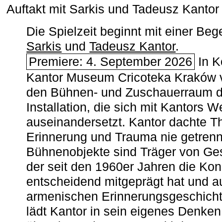
Auftakt mit Sarkis und Tadeusz Kanto
Die Spielzeit beginnt mit einer B
Sarkis
und
Tadeusz Kantor
.
Premiere: 4. September 2026
In K
Kantor Museum Cricoteka Kraków v
den Bühnen- und Zuschauerraum de
Installation, die sich mit Kantors W
auseinandersetzt. Kantor dachte The
Erinnerung und Trauma nie getrenn
Bühnenobjekte sind Träger von Ges
der seit den 1960er Jahren die Ko
entscheidend mitgeprägt hat und a
armenischen ­Erinnerungsgeschicht
lädt Kantor in sein eigenes Denken