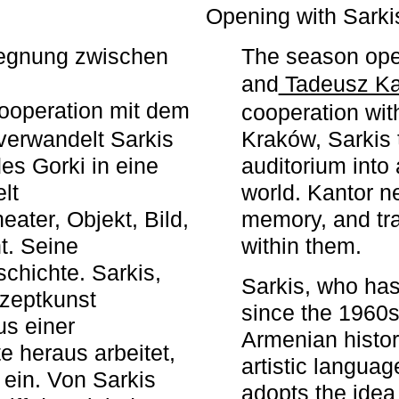
r
Opening with Sarki
egegnung zwischen
The season ope
and
Tadeusz Ka
ooperation mit dem
cooperation wit
erwandelt Sarkis
Kraków, Sarkis 
s Gorki in eine
auditorium into 
elt
world. Kantor n
ater, Objekt, Bild,
memory, and tra
t. Seine
within them.
chichte. Sarkis,
Sarkis, who has
nzeptkunst
since the 1960s
us einer
Armenian histor
e heraus arbeitet,
artistic languag
 ein. Von Sarkis
adopts the idea 