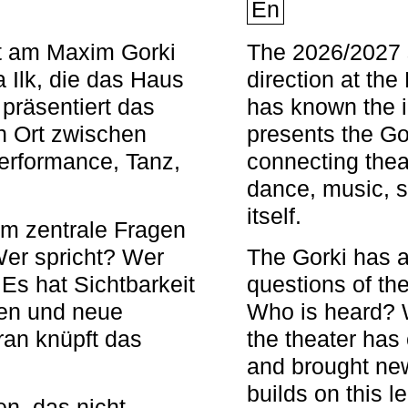
En
nt am Maxim Gorki
The 2026/2027 s
 Ilk, die das Haus
direction at th
 präsentiert das
has known the i
en Ort zwischen
presents the Go
Performance, Tanz,
connecting thea
dance, music, s
itself.
em zentrale Fragen
Wer spricht? Wer
The Gorki has a
s hat Sichtbarkeit
questions of th
en und neue
Who is heard? 
ran knüpft das
the theater has c
and brought new
builds on this l
n, das nicht