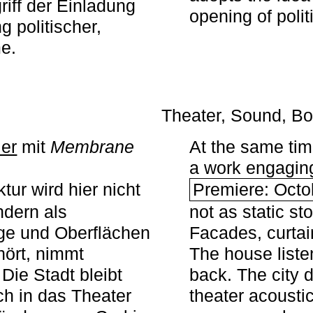
iff der Einladung
opening of polit
g politischer,
me.
Theater, Sound, Bo
ier
mit ­
Membrane
At the same ti
a work engaging 
tur wird hier nicht
Premiere: Octo
ndern als
not as static st
ge und Oberflächen
Facades, curta
ört, nimmt
The house liste
Die Stadt bleibt
back. The city 
sch in das Theater
theater acoustic