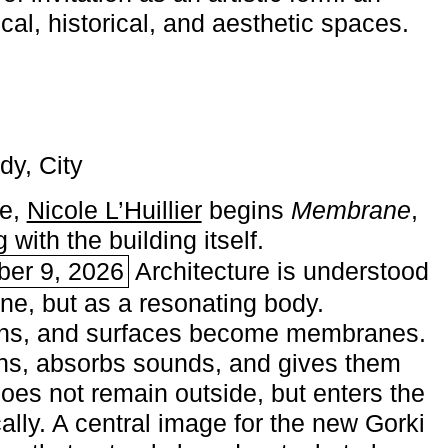
ical, historical, and aesthetic spaces.
dy, City
me,
Nicole L’Huillier
begins ­
Membrane
,
with the building itself.
ber 9, 2026
Architecture is understood
one, but as a resonating body.
ins, and surfaces become membranes.
ns, absorbs sounds, and gives them
does not remain outside, but enters the
ally. A central image for the new Gorki