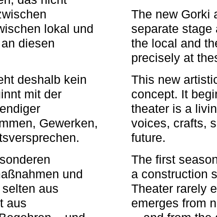
zwischen
The new Gorki 
wischen lokal und
separate stage 
u an diesen
the local and th
precisely at th
eht deshalb kein
This new artisti
nnt mit der
concept. It begi
bendiger
theater is a li
timmen, Gewerken,
voices, crafts,
tsversprechen.
future.
besonderen
The first seaso
rmaßnahmen und
a construction s
 selten aus
Theater rarely 
t aus
emerges from ne