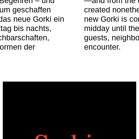
 Begehren – und
—and from the q
aum geschaffen
created nonethel
das neue Gorki ein
new Gorki is c
tag bis nachts,
midday until the
achbarschaften,
guests, neighbo
Formen der
encounter.